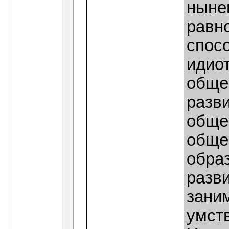
ныне
равн
спос
идиот
обще
разви
обще
обще
обра
разв
заним
умст