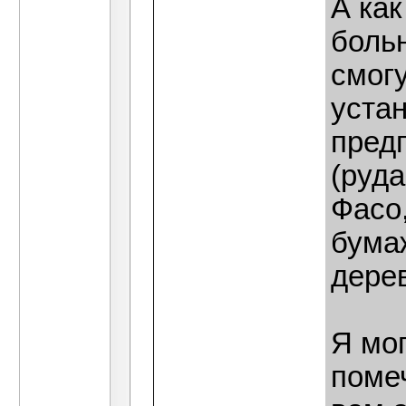
А как
боль
смог
уста
пред
(руда
Фасо
бума
дере
Я мог
поме