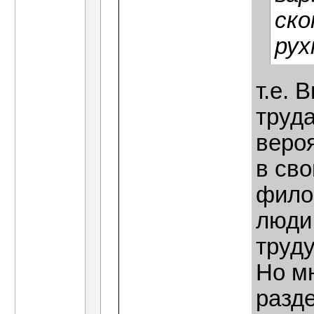
ско
рух
т.е. 
труд
веро
в сво
фило
люди
труду
Но м
разд