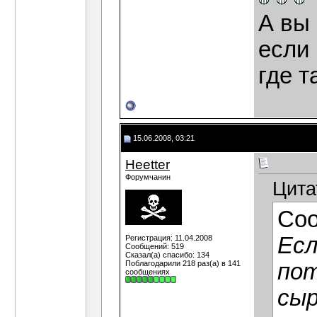
А вы 
если 
где т
15.06.2008, 03:21
Heetter
Форумчанин
Цита
Со
Есл
Регистрация: 11.04.2008
Сообщений: 519
Сказал(а) спасибо: 134
Поблагодарили 218 раз(а) в 141
пот
сообщениях
сыр