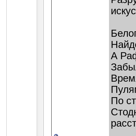
искус
Бело
Найде
А Ра
Забы
Врем
Пуля
По ст
Стод
расс