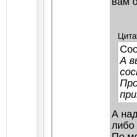
вам о
Цита
Со
А в
сос
Про
пр
А над
либо
По м