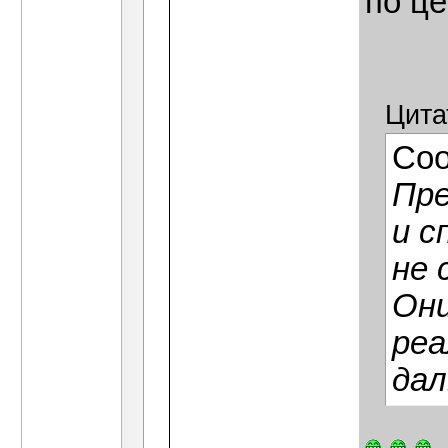
по це
Цита
Со
Пре
и с
не 
Они
реа
да