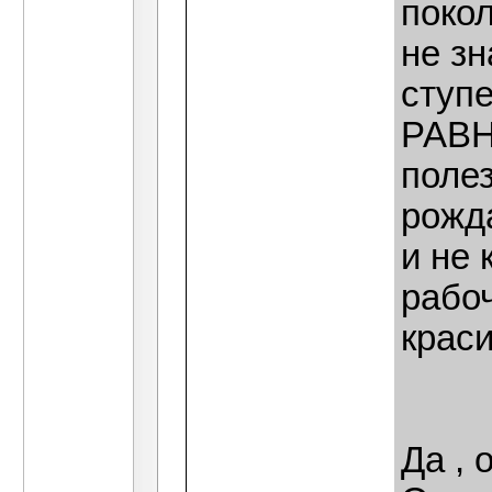
поко
не зн
ступ
РАВН
поле
рожд
и не
рабо
крас
Да , 