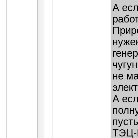
А есл
работ
Приро
нуже
гене
чугун
не ма
элект
А есл
полну
пусты
ТЭЦ-П