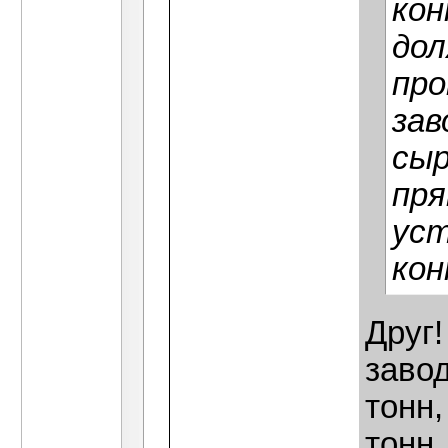
кон
дол
про
зав
сыр
пря
уст
кон
Друг!
завод
тонн
тонн,