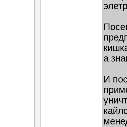
элетр
Посе
пред
кишка
а зна
И по
прим
унич
кайло
мене