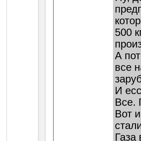
пред
кото
500 
произ
А пот
все 
заруб
И есс
Все.
Вот и
стали
Газа 