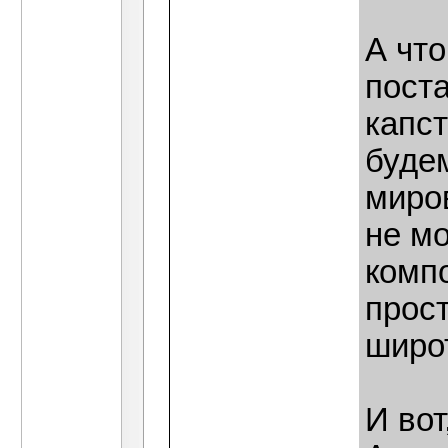
А что
поста
капст
будем
миро
не мо
компо
прост
широ
И вот