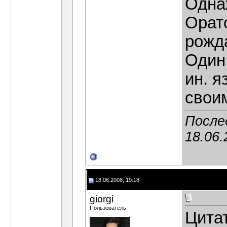
Одна
Орат
рожд
Один 
ин. я
свои
Послед
18.06.
18.06.2008, 19:18
giorgi
Пользователь
Цитат