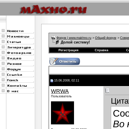
Форум | www.makhno.ru
>
Общий форум
>
Совре
Долой систему!
Регистрация
Справка
С
15.06.2008, 02:11
WRWA
Пользователь
Цита
Со
Во 