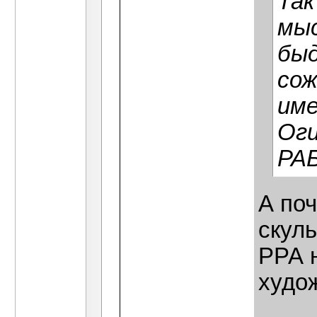
Так
мы
быд
сож
име
Оги
РА
А поч
скул
РРА 
худо