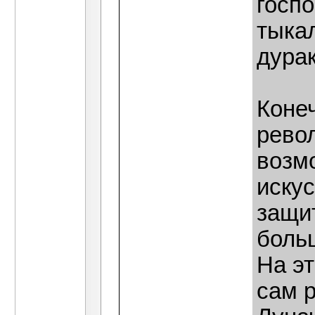
госп
тыка
дурак
Коне
рево
возмо
искус
защи
боль
На э
сам р