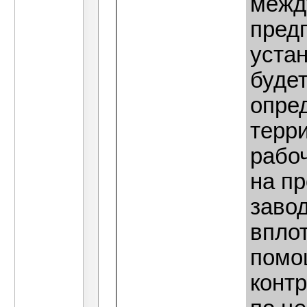
между
предп
уста
будет
опре
терр
рабо
на пр
заво
впло
помо
контр