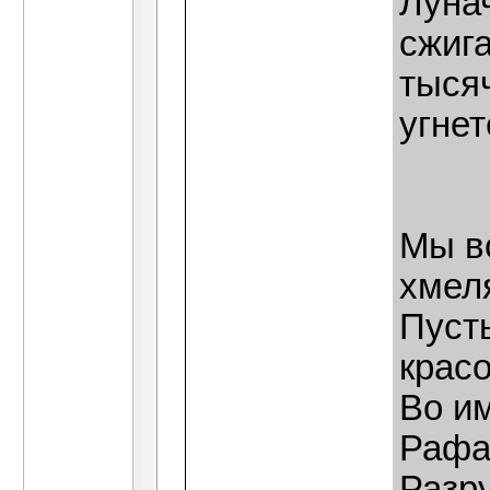
Луна
сжига
тыся
угнет
Мы во
хмел
Пусть
красо
Во и
Рафа
Разр