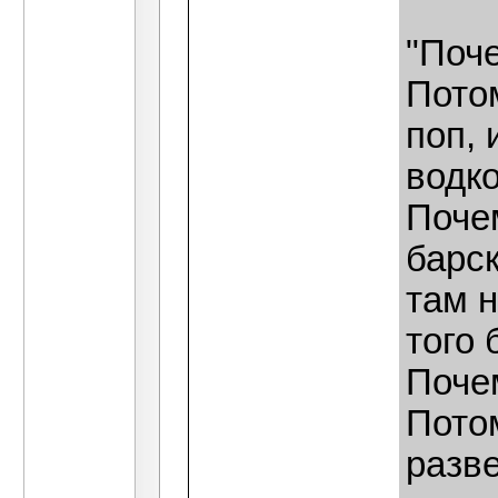
"Поч
Потом
поп, 
водко
Поче
барск
там н
того 
Поче
Потом
разв