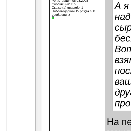
Регистрация: 08.03.2008
А я
Сообщений: 135
Сказал(а) спасибо: 1
Поблагодарили 15 раз(а) в 11
над
сообщениях
сыр
бес
Вот
взя
пос
ваш
дру
про
На п