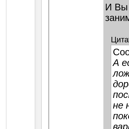
И Вы
зани
Цита
Со
А е
ло
дор
пос
не 
пок
вар