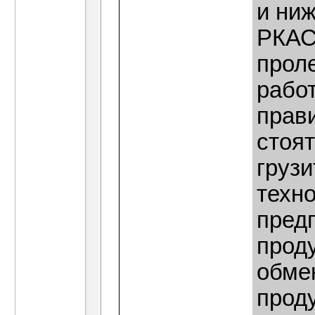
и ни
РКАС
проле
работ
прави
стоя
грузи
техно
пред
прод
обме
прод