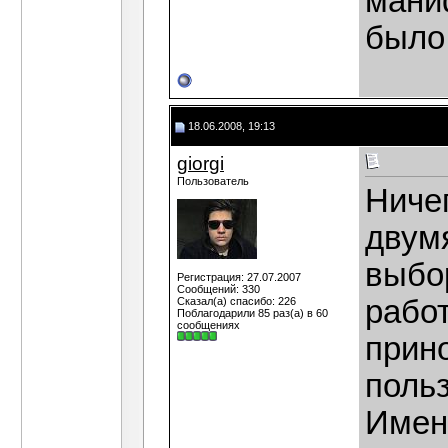
мани
было
18.06.2008, 19:13
giorgi
Пользователь
Ничег
двумя
выбор
Регистрация: 27.07.2007
Сообщений: 330
рабо
Сказал(а) спасибо: 226
Поблагодарили 85 раз(а) в 60
сообщениях
прин
поль
Имен