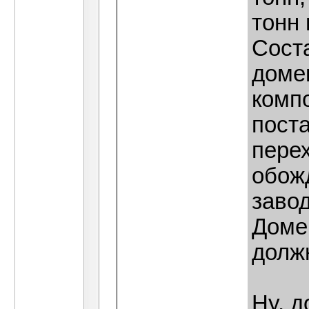
тонн 
Сост
домен
комп
поста
пере
обожд
заво
Домен
должн
Ну, д