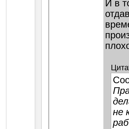
И в т
отда
врем
прои
плохо
Цита
Со
Пра
дел
не 
раб