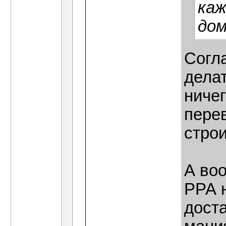
каж
дом
Согл
делат
ничег
перев
стро
А воо
РРА н
дост