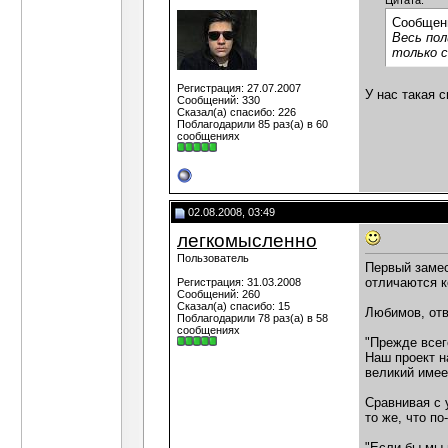
Цитата:
Сообщен
Весь пол
только с
Регистрация: 27.07.2007
У нас такая 
Сообщений: 330
Сказал(а) спасибо: 226
Поблагодарили 85 раз(а) в 60
сообщениях
02.08.2008, 03:49
легкомысленно
Пользователь
Первый замес
отличаются 
Регистрация: 31.03.2008
Сообщений: 260
Сказал(а) спасибо: 15
Любимов, отв
Поблагодарили 78 раз(а) в 58
сообщениях
"Прежде всего
Наш проект н
великий имее
Сравнивая с 
то же, что по
"Если бы мы 