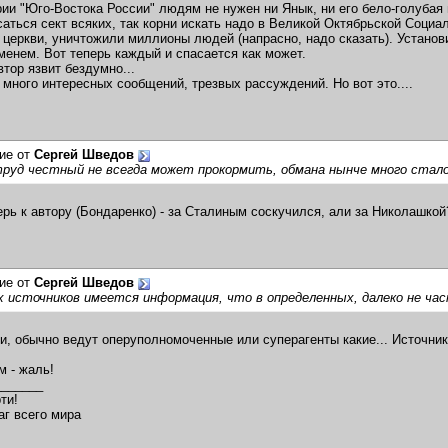
рии "Юго-Востока России" людям не нужен ни Янык, ни его бело-голубая 
саться сект всяких, так корни искать надо в Великой Октябрьской Соци
 церкви, уничтожили миллионы людей (напрасно, надо сказать). Устано
менем. Вот теперь каждый и спасается как может.
втор язвит бездумно...
с много интересных сообщений, трезвых рассуждений. Но вот это....
ие от
Сергей Шведов
руд честный не всегда может прокормить, обмана нынче много стало,
ерь к автору (Бондаренко) - за Сталиным соскучился, али за Николашкой
ие от
Сергей Шведов
х источников имеется информация, что в определенных, далеко не час
чи, обычно ведут оперуполномоченные или суперагенты какие... Источни
 - жаль!
_______
ти!
аг всего мира