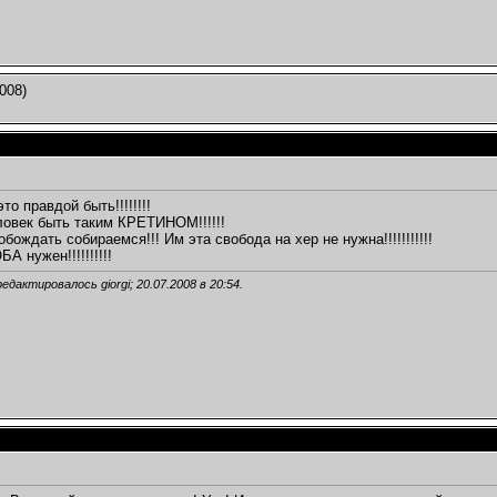
008)
то правдой быть!!!!!!!!
овек быть таким КРЕТИНОМ!!!!!!
ождать собираемся!!! Им эта свобода на хер не нужна!!!!!!!!!!!
А нужен!!!!!!!!!!
едактировалось giorgi; 20.07.2008 в
20:54
.