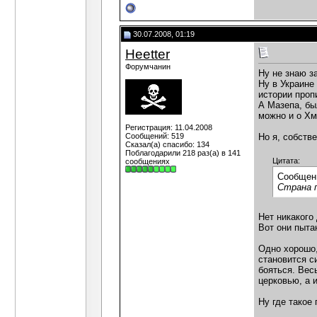
30.07.2008, 01:19
Heetter
Форумчанин
Ну не знаю з
Ну в Украине 
истории проп
А Мазепа, бы
можно и о Хм
Регистрация: 11.04.2008
Сообщений: 519
Но я, собств
Сказал(а) спасибо: 134
Поблагодарили 218 раз(а) в 141
Цитата:
сообщениях
Сообщен
Страна п
Нет никакого
Вот они пыта
Одно хорошо,
становится с
бояться. Вес
церковью, а 
Ну где такое