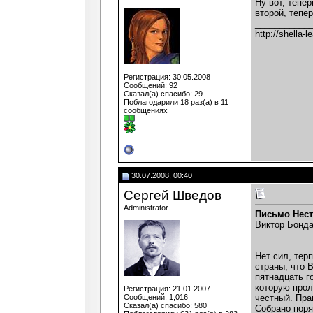
Ну вот, тепе
второй, тепер
___________
http://shella-l
Регистрация: 30.05.2008
Сообщений: 92
Сказал(а) спасибо: 29
Поблагодарили 18 раз(а) в 11
сообщениях
30.07.2008, 00:40
Сергей Шведов
Administrator
Письмо Нес
Виктор Бонд
Нет сил, тер
страны, что 
пятнадцать г
которую прол
Регистрация: 21.01.2007
Сообщений: 1,016
честный. Пра
Сказал(а) спасибо: 580
Собрано поря