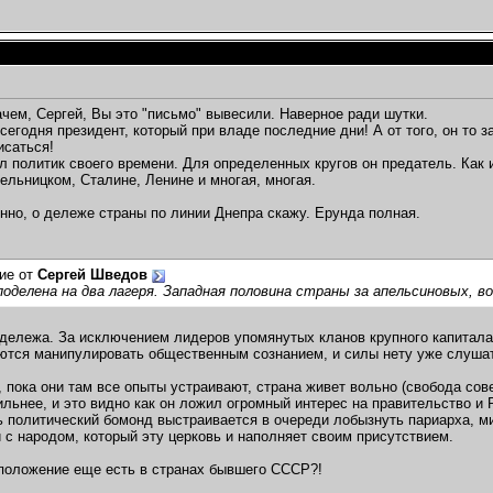
ачем, Сергей, Вы это "письмо" вывесили. Наверное ради шутки.
сегодня президент, который при владе последние дни! А от того, он то з
исаться!
л политик своего времени. Для определенных кругов он предатель. Как 
ельницком, Сталине, Ленине и многая, многая.
енно, о дележе страны по линии Днепра скажу. Ерунда полная.
ие от
Сергей Шведов
оделена на два лагеря. Западная половина страны за апельсиновых, во
 дележа. За исключением лидеров упомянутых кланов крупного капитала.
ются манипулировать общественным сознанием, и силы нету уже слуша
 пока они там все опыты устраивают, страна живет вольно (свобода сове
ильнее, и это видно как он ложил огромный интерес на правительство и
ь политический бомонд выстраивается в очереди лобызнуть париарха, ми
и с народом, который эту церковь и наполняет своим присутствием.
 положение еще есть в странах бывшего СССР?!