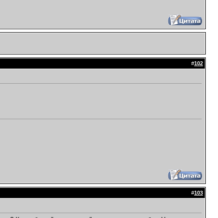
#
102
#
103