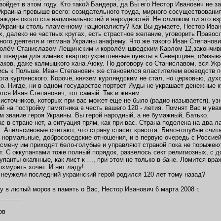
зойдет в этом году. Кто такой Бандера, да Вы его Нестор Иванович не з
Украина превыше всего: созидательного труда, мирного сосуществовани
аждан около ста национальностей и народностей. Не слишком ли это вз
 Украины столь пламенному националисту? Как Вы думаете, Нестор Иван
, далеко не частных кругах, есть страстное желание, уговорить Право
ного деятеля и гетмана Украины анафему. Что же такого Иван Степанови
олём Станиславом Лещинским и королём шведским Карлом 12,закончив
 шведам для зимних квартир укрепленные пункты в Северщине, обязыва
заков, даже калмыцкого хана Аюку. По договору со Станиславом, вся У
сь к Польше. Иван Степанович же становился властителем воеводств пол
ога курлянского. Короче, князем курляндским не стал, но церковью, ду
о. Нигде, ни в одном государстве портрет Иуды не украшает денежные к
ется Иван Степанович, тот самый. Так и живем.
 источников, которых при вас может еще не было (радио называется), уз
й на постройку памятника в честь вашего 120 - летия. Помнят Вас и ува
м звание героя Украины. Вы герой народный, а не бумажный, Батько.
ас в стране нет, а ситуация прям, как при вас. Страна поделена на два 
. Апельсиновые считают, что страну спасет красота. Бело-голубые счит
 нормальные, добрососедские отношения, и в первую очередь с Россией
 смену им приходят бело-голубые и управляют страной пока не порыжеют. 
т. С оккупантами тоже полный порядок, развелось сект религиозных, с 
упанты окаянные, как лист к …, при этом не только в бане. Ломится враж
охмурить хочет. И нет ладу!
 неужели последний украинский герой родился 120 лет тому назад?
 в лютый мороз в память о Вас, Нестор Иванович 6 марта 2008 г.
_______
,
ов