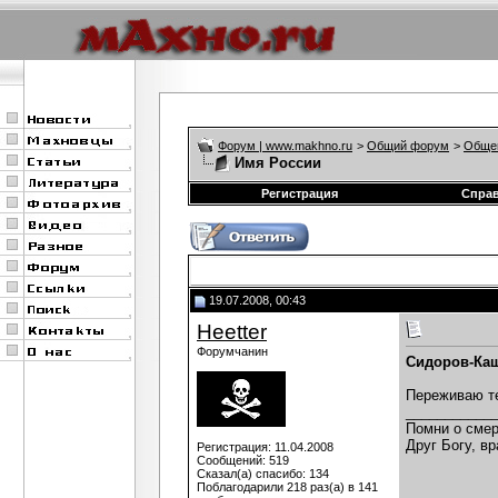
Форум | www.makhno.ru
>
Общий форум
>
Обще
Имя России
Регистрация
Спра
19.07.2008, 00:43
Heetter
Форумчанин
Сидоров-Ка
Переживаю те
___________
Помни о смер
Друг Богу, вр
Регистрация: 11.04.2008
Сообщений: 519
Сказал(а) спасибо: 134
Поблагодарили 218 раз(а) в 141