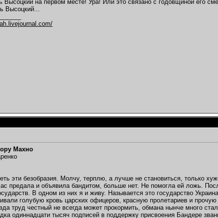
рь Высоцкий на первом месте! Ура! Или это связано с годовщиной его см
ь Высоцкий...
_______
eah.livejournal.com/
тору Махно
аренко
петь эти безобразия. Молчу, терплю, а лучше не становиться, только хуж
Вас предала и объявила бандитом, больше нет. Не помогла ей ложь. Пос
осударств. В одном из них я и живу. Называется это государство Украина
ивали голубую кровь царских офицеров, красную пролетариев и прочую 
вда труд честный не всегда может прокормить, обмана нынче много стал
дка одиннадцати тысяч подписей в поддержку присвоения Бандере звания