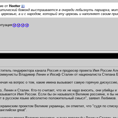
ие от
Heetter
итический бомонд выстраивается в очереди лобызнуть париарха, мит
 церковью, а и с народом, который эту церковь и наполняет своим пр
ситуация
титель гендиректора канала Россия и продюсер проекта Имя России Ал
коммунисты Владимир Ленин и Иосиф Сталин от националиста Степана 
ечая на вопрос о том, какие имена вызывают самую горячую дискуссию, 
, Ленин и Сталин. Кто-то считает, что их не надо вносить, они убийцы и
азывается Имя России. Если бы он назывался Великие россияне, я бы не
т в русском языке абсолютно положительный смысл", заявил Любимов.
украинским проектом Великие украинцы, он отметил, что "судя по списку 
-английски great".
назвали проект Великие россияне, и туда попали бы Ленин и Сталин, то 