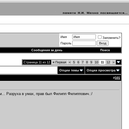
Имя
Запомнить?
Пароль
Сообщения за день
Поиск
Страница 11 из 12
«
Первая
<
5
6
7
8
9
10
11
12
>
Опции темы
Опции просмотра
#
101
м... Разруха в умах, прав был Филипп Филиппович.:/