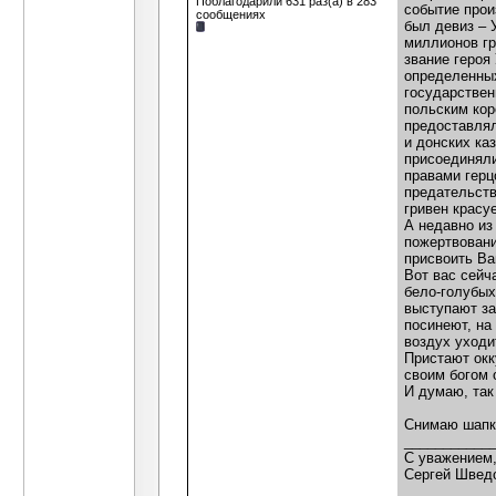
Поблагодарили 631 раз(а) в 283
событие прои
сообщениях
был девиз – 
миллионов гр
звание героя
определенных
государствен
польским кор
предоставлял
и донских ка
присоединяли
правами герц
предательств
гривен красу
А недавно из
пожертвовани
присвоить Ва
Вот вас сейч
бело-голубых
выступают за
посинеют, на
воздух уходи
Пристают окк
своим богом 
И думаю, так
Снимаю шапку
___________
C уважением
Сергей Швед