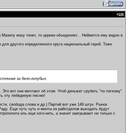
#
105
а Мазепу мазу тянет, то церкви объединяет... Неймется ему видно в
и для другого определенного круга национальный герой. Тоже
сточная за бело-голубых.
 Это вот они мечтают об этом. Чтоб деньжат срубить "по легкому".
ть эту лебединую песню!
сти, свобода слова и др.) Партий вот уже 149 штук. Рынок
 Раду. Еще чуть чуть и менты из райотделов выходить будут
трополита иль еще кого-нить, а значит заигрывают не только с