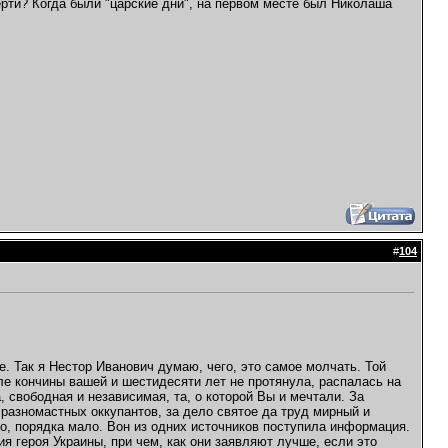
ерти? Когда были "царские дни", на первом месте был Николаша
#
104
е. Так я Нестор Иванович думаю, чего, это самое молчать. Той
ле кончины вашей и шестидесяти лет не протянула, распалась на
, свободная и независимая, та, о которой Вы и мечтали. За
разномастных оккупантов, за дело святое да труд мирный и
о, порядка мало. Вон из одних источников поступила информация.
 героя Украины, при чем, как они заявляют лучше, если это