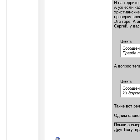
И на террито
А уж если ка
христианские
проверку вре
Это горе. А а
Сергей, у ва
Цитата:
Сообщен
Правда т
А вопрос теп
Цитата:
Сообщен
Из други
Такие вот ре
Одним словом
___________
Помни о смер
Друг Богу, вр