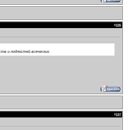
#
106
ств и подлостей всяческих.
#
107