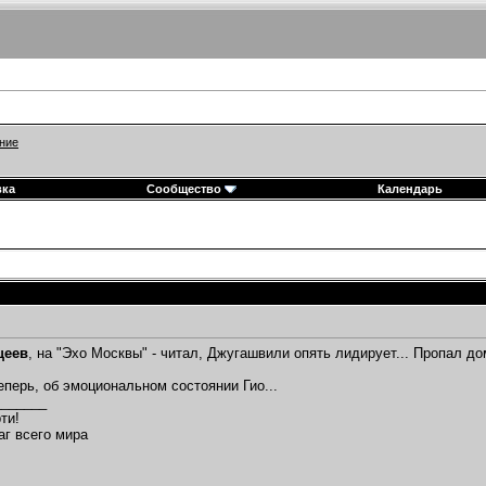
ние
вка
Сообщество
Календарь
щеев
, на "Эхо Москвы" - читал, Джугашвили опять лидирует... Пропал до
перь, об эмоциональном состоянии Гио...
_______
ти!
аг всего мира