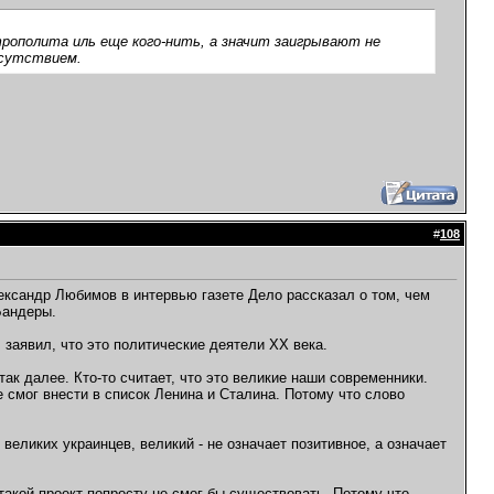
рополита иль еще кого-нить, а значит заигрывают не
исутствием.
#
108
ександр Любимов в интервью газете Дело рассказал о том, чем
Бандеры.
заявил, что это политические деятели ХХ века.
 так далее. Кто-то считает, что это великие наши современники.
 смог внести в список Ленина и Сталина. Потому что слово
великих украинцев, великий - не означает позитивное, а означает
такой проект попросту не смог бы существовать. Потому что