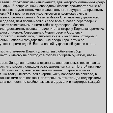
астали. Это украинский националист, для которого жизненным кредо
я наций. В современной и свободной Украине проживает свыше 46
рывоопасно для столь многонационального государства присвоить
ович? Из других источников имеется информация, что в
славную церковь снять с Мазепы Ивана Степановича украинского
ч сделал, чем провинился? В своё время, повел переговоры с
шиеся заключением с ними тайных договоров. Мазепа
лся доставлять провиант, склонить на сторону Карла запорожских
краина с Киевом, Северщина с Черниговом и Смоленск
оцкого и витебского, с титулом князя и на правах, сходных с
ховным началом государства, был предан проклятию за
упюры, кроме одной. Вот на нашей, украинской купюре в пять
нал, что земляки Ваши, гуляйпольцы, объявили сбор
жают, и никому не приходит в голову собирать бумажки, что бы
лагеря. Западная половина страны за апельсиновых, восточная за
ают, что красота слишком разрушительная сила. По этой причине
. И получается, апельсиновые управляют страной пока не
Но толку никакого, вся энергия, как у паровоза на приколе, в
должностями все: пасторы, пасторши, смотрители да надзиратели.
ина не лихая, но крайне наглая, и в дома, и в квартиры, каждый