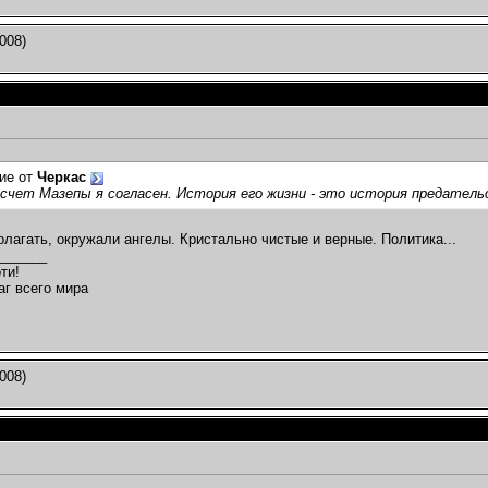
008)
ие от
Черкас
асчет Мазепы я согласен. История его жизни - это история предатель
полагать, окружали ангелы. Кристально чистые и верные. Политика...
_______
ти!
аг всего мира
008)