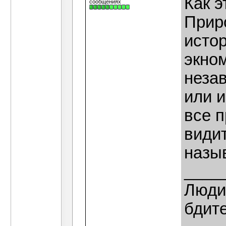
Как э
сообщениях
Приро
исто
экном
неза
или 
все п
видит
назы
____
Люди,
бдит