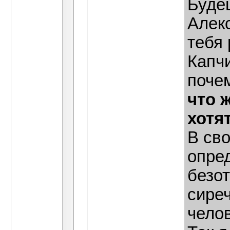
Буде
Алекс
тебя
Капчи
поче
что 
хотя
В св
опред
безо
сире
челов