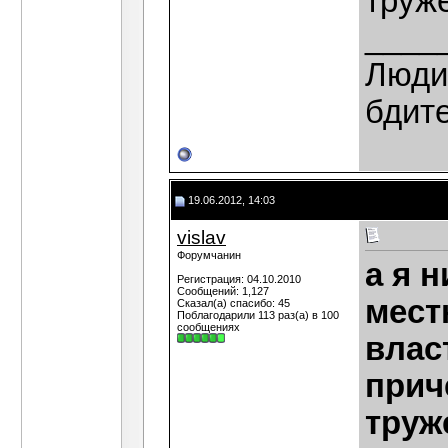
труж
____
Люди,
бдит
19.06.2012, 14:03
vislav
Форумчанин
а я 
Регистрация: 04.10.2010
Сообщений: 1,127
мест
Сказал(а) спасибо: 45
Поблагодарили 113 раз(а) в 100
сообщениях
влас
прич
труж