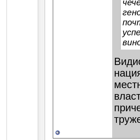
чеч
ген
поч
усп
вин
Видис
нация
местн
власт
приче
труж