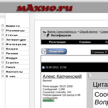
Форум | www.makhno.ru
>
Общий форум
>
Совре
Антифашизм
Регистрация
Справка
С
Страница 37 
19.06.2012, 12:59
Алекс Капчинский
Banned
Цита
Регистрация: 09.07.2009
Сообщений: 1,090
Сказал(а) спасибо: 151
Соо
Поблагодарили 110 раз(а) в 88
сообщениях
Вопр