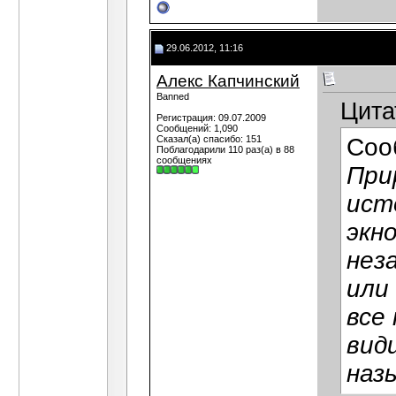
29.06.2012, 11:16
Алекс Капчинский
Banned
Цита
Регистрация: 09.07.2009
Сообщений: 1,090
Сказал(а) спасибо: 151
Соо
Поблагодарили 110 раз(а) в 88
сообщениях
При
ист
экн
нез
или
все
вид
наз