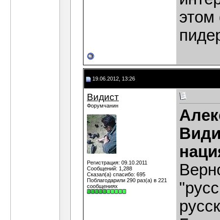
этом
пиде
19.06.2012, 13:26
Видист
Форумчанин
Алек
Види
наци
Регистрация: 09.10.2011
Верн
Сообщений: 1,288
Сказал(а) спасибо: 695
Поблагодарили 290 раз(а) в 221
"русс
сообщениях
русс