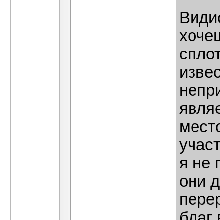
Видис
хоче
спло
извес
непр
являе
мест
участ
я не 
они 
пере
благ 