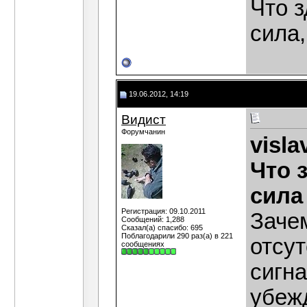
Что з
сила,
19.06.2012, 14:19
Видист
Форумчанин
visla
Что 
сила
Регистрация: 09.10.2011
Заче
Сообщений: 1,288
Сказал(а) спасибо: 695
Поблагодарили 290 раз(а) в 221
отсут
сообщениях
сигна
убеж