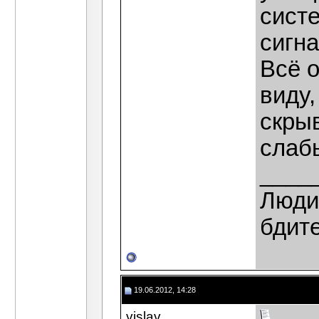
сист
сигна
Всё о
виду,
скрыв
слаб
____
Люди,
бдит
19.06.2012, 14:28
vislav