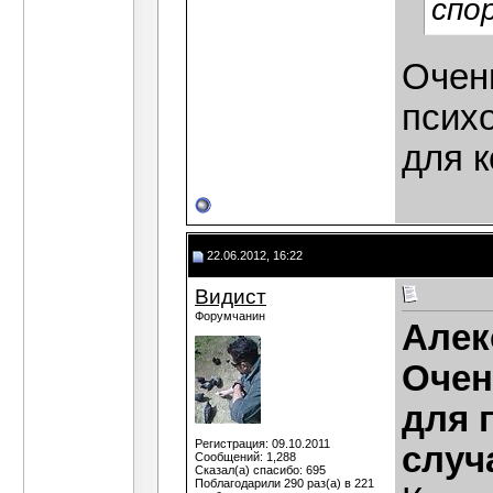
спо
Очен
психо
для 
22.06.2012, 16:22
Видист
Форумчанин
Алек
Очен
для 
Регистрация: 09.10.2011
случ
Сообщений: 1,288
Сказал(а) спасибо: 695
Поблагодарили 290 раз(а) в 221