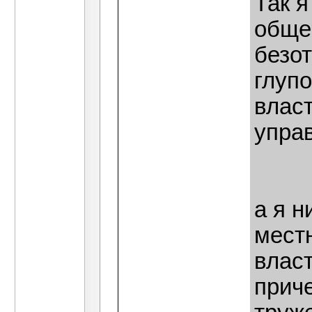
Так я
обще
безо
глуп
власт
упра
а я н
местн
власт
приче