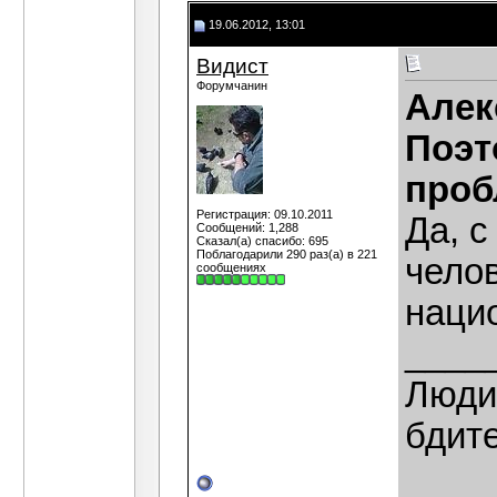
19.06.2012, 13:01
Видист
Форумчанин
Алек
Поэт
проб
Регистрация: 09.10.2011
Да, с
Сообщений: 1,288
Сказал(а) спасибо: 695
Поблагодарили 290 раз(а) в 221
челов
сообщениях
наци
____
Люди,
бдит