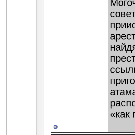
Мого
сове
прии
арест
найдя
прест
ссылк
приго
атама
расп
«как 