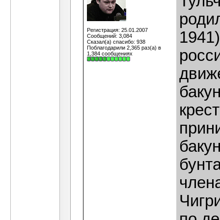
Туль
родил
Регистрация: 25.01.2007
1941
Сообщений: 3,084
Сказал(а) спасибо: 938
Поблагодарили 2,365 раз(а) в
росс
1,384 сообщениях
движ
бакун
крест
прин
баку
бунт
член
Чигри
по де