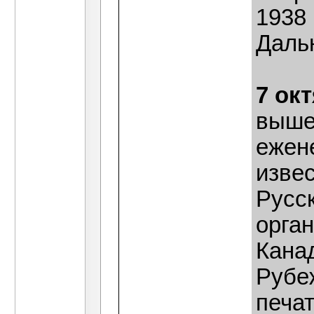
1938 
Даль
7 ок
выше
ежен
извес
Русс
орга
Канад
Рубе
печа