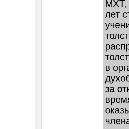
МХТ, 
лет 
учени
толст
расп
толст
в ор
духо
за от
врем
оказ
члена