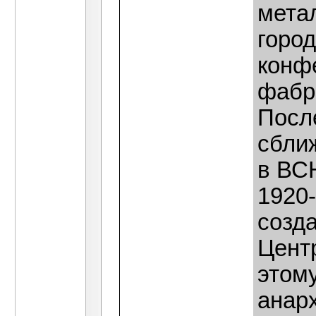
мета
город
конф
фабр
Посл
сбли
в ВСН
1920
созда
Цент
этом
анарх