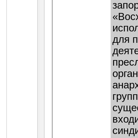
запо
«Вос
испо
для 
деят
прес
орга
анар
групп
суще
вход
синди