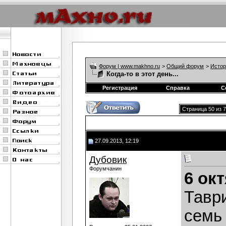
Форум | www.makhno.ru
>
Общий форум
>
Истор
Когда-то в этот день...
Регистрация
Справка
С
Страница 50 из 
27.09.2013, 12:19
Дубовик
Форумчанин
6 ок
Тавр
семь