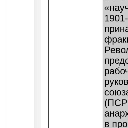
«науч
1901
прин
фрак
Рево
пред
рабоч
руко
союз
(ПСР
анар
в пр