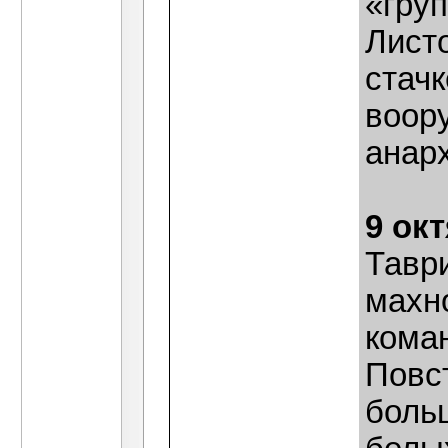
«гру
Лист
стачк
воор
анар
9 ок
Тавр
махн
кома
Повс
боль