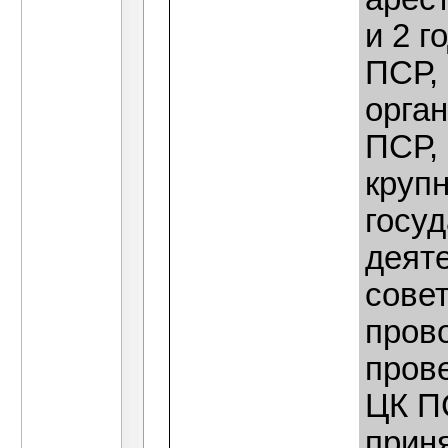
и 2 г
ПСР,
орга
ПСР,
круп
госу
деяте
совет
прово
пров
ЦК ПС
приня