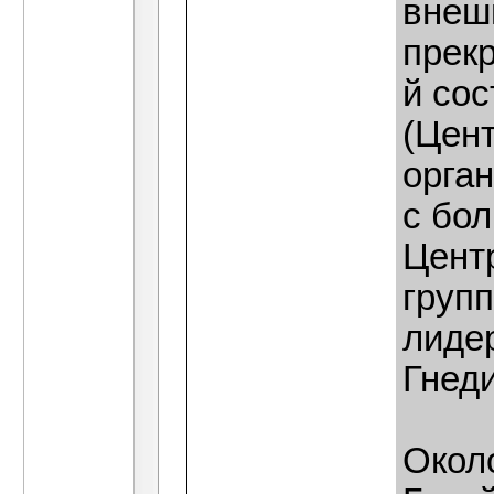
внеш
прек
й со
(Цен
орган
с бо
Цент
груп
лиде
Гнеди
Окол