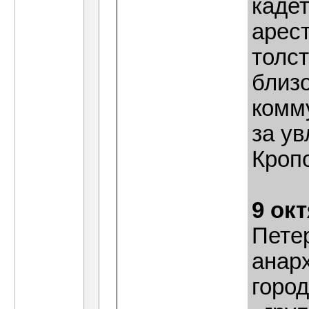
кадет
арес
толс
близо
комм
за у
Кропо
9 ок
Пете
анар
город