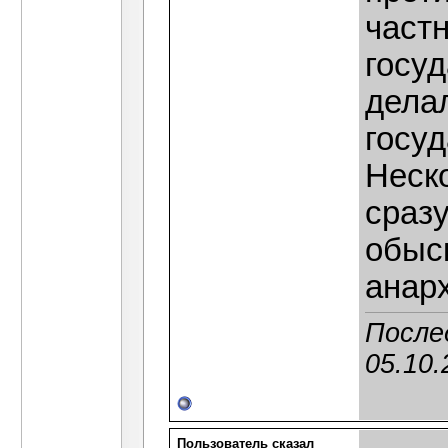
част
госу
дела
госу
Неск
сраз
обыс
анар
После
05.10.
Пользователь сказал