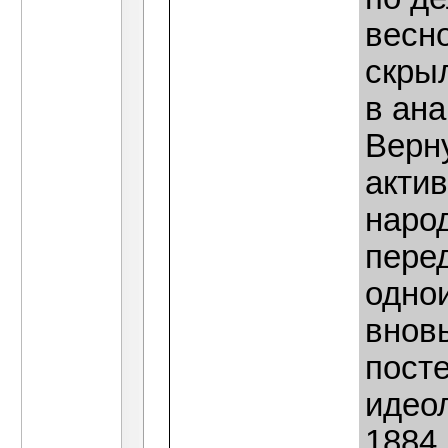
весн
скрыл
в ан
Верну
акти
наро
пере
одно
вновь
посте
идеол
1884,