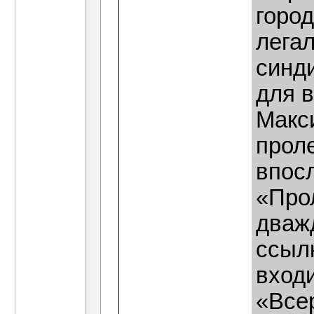
горо
лега
синд
для в
Макс
проле
впос
«Прол
дваж
ссылк
вход
«Все