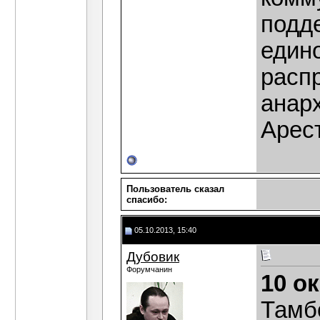
подд
един
расп
анар
Арест
Пользователь сказал
cпасибо:
05.10.2013, 15:40
Дубовик
Форумчанин
10 о
Тамб