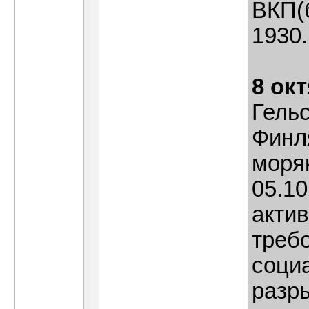
ВКП(
1930.
8 ок
Гель
Финл
моряк
05.10
акти
треб
соци
разр