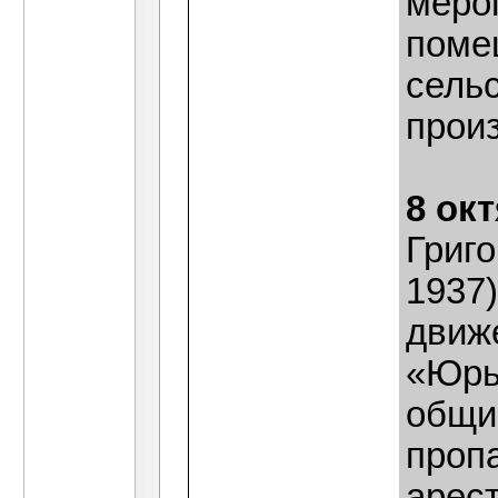
меро
поме
сель
прои
8 ок
Григ
1937)
движе
«Юрь
общин
пропа
арест