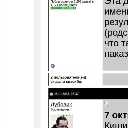
Эта 
Поблагодарили 2,297 раз(а) в
1,171 сообщениях
именн
резу
(род
что т
наказ
2 пользователя(ей)
сказали cпасибо:
05.10.2013, 15:37
Дубовик
Форумчанин
7 ок
Киши