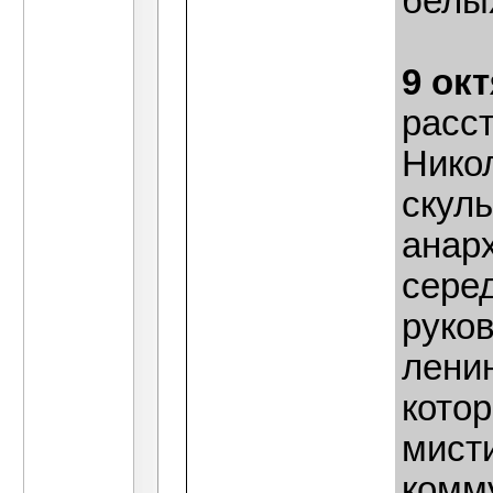
белы
9 ок
расс
Никол
скуль
анар
серед
руко
лени
кото
мисти
комм