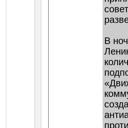
совет
разв
В но
Лени
коли
подп
«Дви
комм
созд
анти
прот