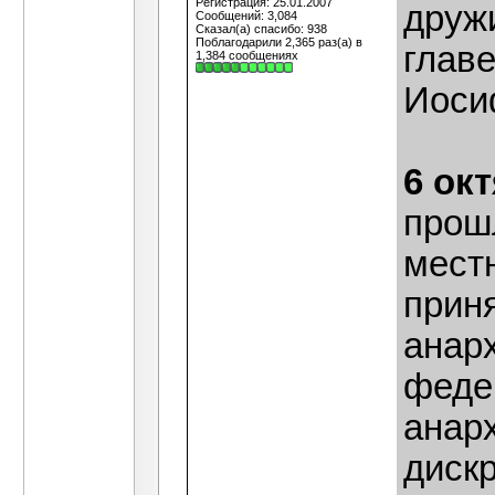
Регистрация: 25.01.2007
друж
Сообщений: 3,084
Сказал(а) спасибо: 938
Поблагодарили 2,365 раз(а) в
глав
1,384 сообщениях
Иоси
6 ок
прош
мест
прин
анар
феде
анар
диск