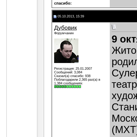
cпасибо:
05.10.2013, 15:39
Дубовик
Форумчанин
9 ок
Жито
роди
Регистрация: 25.01.2007
Суле
Сообщений: 3,084
Сказал(а) спасибо: 938
Поблагодарили 2,365 раз(а) в
театр
1,384 сообщениях
худож
Стан
Моск
(МХТ