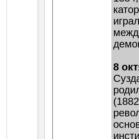
катор
играл
межд
демо
8 ок
Сузд
роди
(1882
рево
осно
инсти