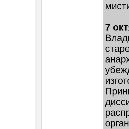
мист
7 ок
Влад
стар
анар
убежд
изгот
Прин
дисс
расп
орган