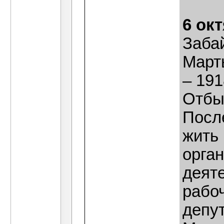
6 ок
Заба
Март
– 191
Отбыл
Посл
жить 
орга
деят
рабоч
депут