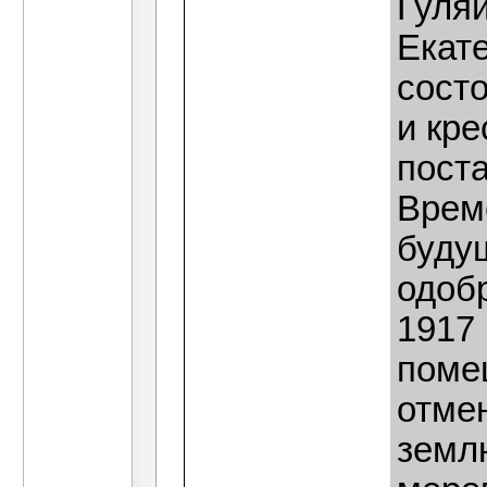
Гуля
Екат
сост
и кре
пост
Врем
буду
одоб
1917
поме
отме
земл