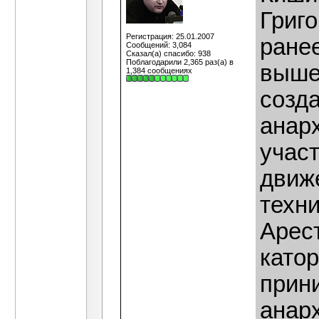
Григо
Регистрация: 25.01.2007
ране
Сообщений: 3,084
Сказал(а) спасибо: 938
Поблагодарили 2,365 раз(а) в
выше
1,384 сообщениях
созд
анар
учас
движе
техни
Арест
катор
прин
анарх