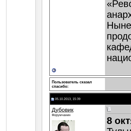
«Рев
анар
Ныне,
прод
кафе
наци
Пользователь сказал
cпасибо:
05.10.2013, 15:39
Дубовик
Форумчанин
8 ок