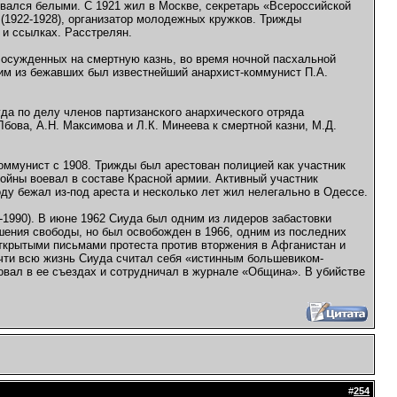
вался белыми. С 1921 жил в Москве, секретарь «Всероссийской
 (1922-1928), организатор молодежных кружков. Трижды
 и ссылках. Расстрелян.
о осужденных на смертную казнь, во время ночной пасхальной
им из бежавших был известнейший анархист-коммунист П.А.
уда по делу членов партизанского анархического отряда
бова, А.Н. Максимова и Л.К. Минеева к смертной казни, М.Д.
оммунист с 1908. Трижды был арестован полицией как участник
ойны воевал в составе Красной армии. Активный участник
оду бежал из-под ареста и несколько лет жил нелегально в Одессе.
-1990). В июне 1962 Сиуда был одним из лидеров забастовки
шения свободы, но был освобожден в 1966, одним из последних
открытыми письмами протеста против вторжения в Афганистан и
очти всю жизнь Сиуда считал себя «истинным большевиком-
овал в ее съездах и сотрудничал в журнале «Община». В убийстве
#
254