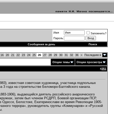
Имя
Запомнить?
Пароль
Сообщения за день
Поиск
16
20
21
22
23
24
25
26
27
28
29
30
31
32
36
>
Последняя
»
Опции темы
Опции просмотра
#
251
983), известная советская художница, участница подпольных
ла 3 года на строительстве Беломоро-Балтийского канала.
(1883-1906), выдающийся деятель российского анархического
 кружках, затем был членом РСДРП, Боевой организации ПСР,
 в Одессе, Белостоке, Екатеринославе во время Революции 1905-
уазного террора», руководитель группы «Коммунаров» и «Русской
ы.