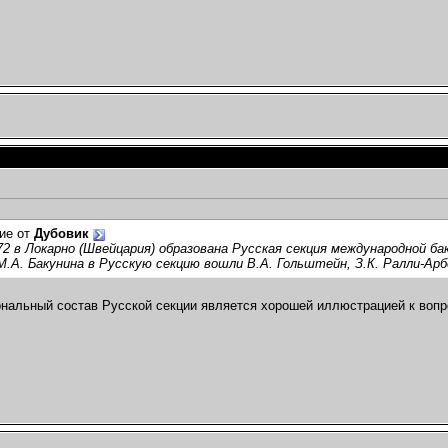
ие от
Дубовик
72 в Локарно (Швейцария) образована Русская секция международной б
.А. Бакунина в Русскую секцию вошли В.А. Гольштейн, З.К. Ралли-Арбо
ональный состав Русской секции является хорошей иллюстрацией к вопр