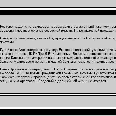
Ростове-на-Дону, готовившемся к эвакуации в связи с приближением гер
омещения местных органов советской власти. На центральной площади г
Самаре прошло разоружение «Федерации анархистов Самары» и «Самарс
екистами.
Гуляй-поле Александровского уезда Екатеринославской губернии приб
о главе с членом ЦК РКП(б) Л.Б. Каменевым. Во время совместного зас
аверил Каменева в намерении повстанцев сохранять единый революцион
брать из Махновского региона и частей бригады чекистов и «комиссаров
Пензе Тройка при полпредстве ОГПУ по Средневолжскому краю приговор
4 – после 1932), во время Гражданской войны был активным участником 
анархических групп и пропагандист. Во время сталинской коллективизац
асти, но был арестован. Сведений о дальнейшей жизни не имеется.