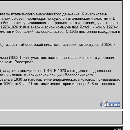
ятель итальянского анархического движения. К анархистам-
льном союзе», неоднократно судился итальянскими властями. В
вшейся против усиливавшегося фашистского движения, участвовал
1923-1926 жил в анархической коммуне под Ялтой, к концу 1920-х
цкистов и беспартийных социалистов. С 1935 постоянно находился в
8), известный советский писатель, историк литературы. В 1920-х
имов (1903-1937), участник подпольного анархического движения
 ссылки. Расстрелян.
, анархист-коммунист с 1918. В 1920-х входила в подпольные
та» и членом Анархической секции «Всероссийского
ована в 1930 за изготовление анархических листовок, призывавших
 1950), отбыла 11 лет политизоляторов и лагерей, 8 лет ссылок.
#
255