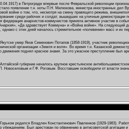
20.04.1917) в Петрограде впервые после Февральской революции произ
стало появление т.н. ноты П.Н. Милюкова, министра иностранных дел 
овой войне о том, что, несмотря на смену правящего режима, внешнепо
дование среди рабочих и солдат, вышедших на уличные демонстрации п
я федерация анархистов-коммунистов приняла активное участие в собы
Анархия», «Да здравствует Коммуна» и «Война войне». На следующий д
, однако с этих дней началось стремительное «полевение» масс и их пе
Якутске умер Яков Семенович Потапов (1858-1919), участник революцион
нической организации «Земля и воля». Во время т.н. Казанской демонстр
о движения поднял красное знамя. За это ужасное преступление был аре
 Алтайской губернии началось крупное крестьянское антибольшевистско
.П. Новоселовым и Г.Ф. Роговым. Восставшие освободили от власти знач
Горьком родился Владлен Константинович Павленков (1929-1983). Работ
о убеждениям. Был арестован по обвинению в антисоветской агитации и