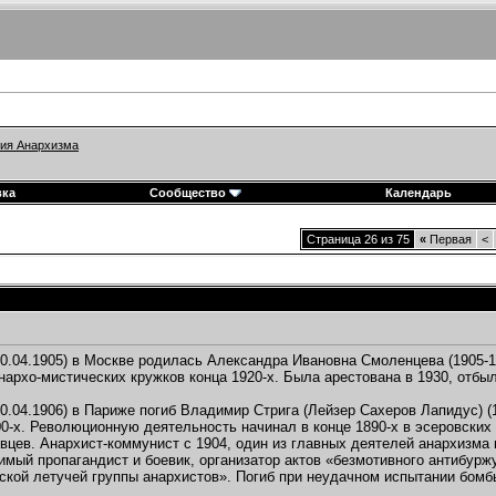
ия Анархизма
вка
Сообщество
Календарь
Страница 26 из 75
«
Первая
<
0.04.1905) в Москве родилась Александра Ивановна Смоленцева (1905-1
нархо-мистических кружков конца 1920-х. Была арестована в 1930, отбы
0.04.1906) в Париже погиб Владимир Стрига (Лейзер Сахеров Лапидус) 
0-х. Революционную деятельность начинал в конце 1890-х в эсеровских
вцев. Анархист-коммунист с 1904, один из главных деятелей анархизма
имый пропагандист и боевик, организатор актов «безмотивного антибурж
ской летучей группы анархистов». Погиб при неудачном испытании бомб