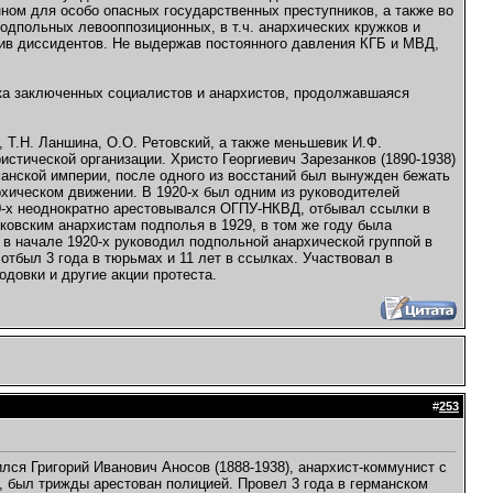
нном для особо опасных государственных преступников, а также во
дпольных левооппозиционных, в т.ч. анархических кружков и
тив диссидентов. Не выдержав постоянного давления КГБ и МВД,
ка заключенных социалистов и анархистов, продолжавшаяся
 Т.Н. Ланшина, О.О. Ретовский, а также меньшевик И.Ф.
стической организации. Христо Георгиевич Зарезанков (1890-1938)
манской империи, после одного из восстаний был вынужден бежать
рхическом движении. В 1920-х был одним из руководителей
20-х неоднократно арестовывался ОГПУ-НКВД, отбывал ссылки в
ковским анархистам подполья в 1929, в том же году была
) в начале 1920-х руководил подпольной анархической группой в
отбыл 3 года в тюрьмах и 11 лет в ссылках. Участвовал в
довки и другие акции протеста.
#
253
ился Григорий Иванович Аносов (1888-1938), анархист-коммунист с
, был трижды арестован полицией. Провел 3 года в германском