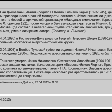
 Сан Джиованни (Италия) родился Отелло Сильвио Гаджи (1893-1945), де
м присоединился в ранней молодости, состоял в «Итальянском синдика
стоял в боевой анархической организации «Народные смельчаки», боро
во Флоренции 1921, после которого был вынужден скрыться из Италии. В 
Москве, где состоял в нелегальной группе итальянских анархистов, тро
рьмах, умер в сибирском лагере. (
Соавтор К. Лиманов
).
4.04.1898) в Ростове-на-Дону родился Георгий Петрович Шторм (1898-197
польные московские анархо-мистические кружки.
3.04.1903) в Белёве Тульской губернии родился Николай Николаевич Кл
 – середины 1930-х. Неоднократно арестовывался начиная с 1928, отбыл
Ташкенте умерла Ирина Николаевна Уйттенховен-Иловайская (1904-1961)
вских анархо-мистиков, была секретарем «Всероссийского Черного Крес
о комитета по увековечиванию памяти П.А. Кропоткина». Впервые арест
нию коллективизации. Позже еще несколько раз арестовывалась (в 1937 и
нархисткой до конца жизни.
редактировалось Дубовик; 27.04.2013 в
11:36
.
4.2013)