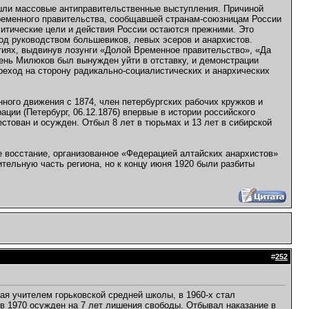
ошли массовые антиправительственные выступления. Причиной
Временного правительства, сообщавшей странам-союзницам России
литические цели и действия России остаются прежними. Это
од руководством большевиков, левых эсеров и анархистов.
тиях, выдвинув лозунги «Долой Временное правительство», «Да
ень Милюков был вынужден уйти в отставку, и демонстрации
реход на сторону радикально-социалистических и анархических
ного движения с 1874, член петербургских рабочих кружков и
ации (Петербург, 06.12.1876) впервые в истории российского
стован и осужден. Отбыл 8 лет в тюрьмах и 13 лет в сибирской
е восстание, организованное «Федерацией алтайских анархистов»
ительную часть региона, но к концу июня 1920 были разбиты
#
252
ая учителем горьковской средней школы, в 1960-х стал
 в 1970 осужден на 7 лет лишения свободы. Отбывал наказание в