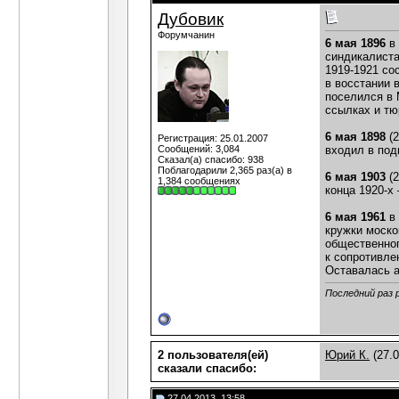
Дубовик
Форумчанин
6 мая 1896
в
синдикалиста
1919-1921 со
в восстании 
поселился в 
ссылках и тю
6 мая 1898
(2
Регистрация: 25.01.2007
Сообщений: 3,084
входил в под
Сказал(а) спасибо: 938
Поблагодарили 2,365 раз(а) в
6 мая 1903
(2
1,384 сообщениях
конца 1920-х
6 мая 1961
в 
кружки моско
общественног
к сопротивле
Оставалась а
Последний раз 
2 пользователя(ей)
Юрий К.
(27.0
сказали cпасибо:
27.04.2013, 13:58