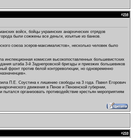
#
258
манских войск, бойцы украинских анархических отрядов
орода были сожжены все деньги, изъятые из банков.
кого союза эсеров-максималистов», несколько человек было
ыла инспекционная комиссия высокопоставленных большевистских
едания штаба 3-й Заднепровской бригады и приезжих большевиков
ный фронт против белой контрреволюции, но одновременно
-назначенцев».
ила П.Е. Соустина к лишению свободы на 3 года. Павел Егорович
анархического движения в Пензе и Пензенской губернии,
ии пытался организовать противодействие крестьян мероприятиям
#
259