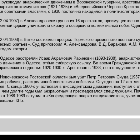
8 руководил анархическим движением в Воронежской губернии, арестовы
архистов-коммунистов» (1921-1925) и «Всероссийского Черного Креста»
я советскими властями, с 1930 постоянно находился в политизоляторах
22.04.1907) в Александровске группа из 16 арестантов, преимущественн
емной церкви уничтожила охрану и совершила коллективный побег. Одн
2.04.1908) в Вятке состоялся процесс Пермского временного военного с
есных братьев». Суд приговорил А. Александрова, В.Д. Баранова, А.М. Л
 годам каторги.
Одессе расстрелян Исаак Абрамович Рабинович (1893-1938), анархист-к
о движения в Одессе, отбыл сибирскую ссылку. Во время Гражданской в
архического подполья 1920-1930-х. Арестован в 1933, но в следующем г
Новочеркасске Ростовской области был убит Петр Петрович Сиуда (1937
их рабочих, расстрелянной советскими войсками. Осужден на 12 лет ли
ев. С конца 1960-х участвовал в диссидентском движении, выступал с 
и с чем долгие годы был безработным и преследовался спецслужбами. П
о в 1988-1989 вступил в «Конфедерацию анархо-синдикалистов», участв
ревался КГБ.