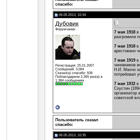
cпасибо:
06.05.2013, 10:34
Дубовик
Форумчанин
7 мая 1918
в 
разгромили п
7 мая 1918
в 
арестовано ч
7 мая 1919
в 
чиновников в
Регистрация: 25.01.2007
Сообщений: 3,084
Н.И. Махно з
Сказал(а) спасибо: 938
потребовал у
Поблагодарили 2,365 раз(а) в
1,384 сообщениях
7 мая 1932
в 
Соустин (189
организатор 
советской вл
Пользователь сказал
cпасибо:
06.05.2013, 10:35