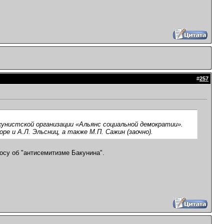
#
257
акунистской организации «Альянс социальной демократии».
ре и А.Л. Эльсниц, а также М.П. Сажин (заочно).
осу об "антисемитизме Бакунина".