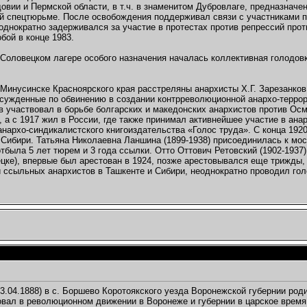
овии и Пермской области, в т.ч. в знаменитом Дубровлаге, предназначе
 спецтюрьме. После освобождения поддерживал связи с участниками по
однократно задерживался за участие в протестах против репрессий про
бой в конце 1983.
Соловецком лагере особого назначения началась коллективная голодов
 Минусинске Красноярского края расстреляны анархисты Х.Г. Зарезанков,
сужденные по обвинению в создании контрреволюционной анархо-террори
ов участвовал в борьбе болгарских и македонских анархистов против Ос
 а с 1917 жил в России, где также принимал активнейшее участие в ана
анархо-синдикалистского книгоиздательства «Голос труда». С конца 19
 Сибири. Татьяна Николаевна Ланшина (1899-1938) присоединилась к мос
отбыла 5 лет тюрем и 3 года ссылки. Отто Оттович Ретовский (1902-1937
цке), впервые был арестован в 1924, позже арестовывался еще трижды, 
 ссыльных анархистов в Ташкенте и Сибири, неоднократно проводил голо
3.04.1888) в с. Боршево Коротоякского уезда Воронежской губернии род
овал в революционном движении в Воронеже и губернии в царское время