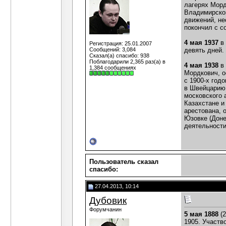
лагерях Морд
Владимирской
движений, не
покончил с со
4 мая 1937
в 
Регистрация: 25.01.2007
Сообщений: 3,084
девять дней.
Сказал(а) спасибо: 938
Поблагодарили 2,365 раз(а) в
4 мая 1938
в
1,384 сообщениях
Мордкович, о
с 1900-х год
в Швейцарию,
московского 
Казахстане и
арестована, 
Юзовке (Доне
деятельности
Пользователь сказал
cпасибо:
27.04.2013, 10:14
Дубовик
Форумчанин
5 мая 1888
(2
1905. Участв