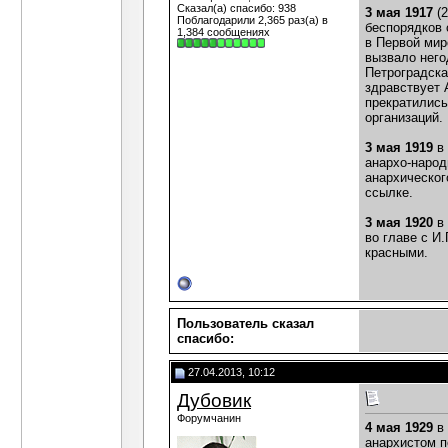
Сказал(а) спасибо: 938
3 мая 1917
(
Поблагодарили 2,365 раз(а) в
беспорядков 
1,384 сообщениях
в Первой мир
вызвало него
Петроградска
здравствует 
прекратились
организаций.
3 мая 1919
в 
анархо-народ
анархическог
ссылке.
3 мая 1920
в
во главе с И
красными.
Пользователь сказал
cпасибо:
27.04.2013, 10:12
Дубовик
Форумчанин
4 мая 1929
в 
анархистом п