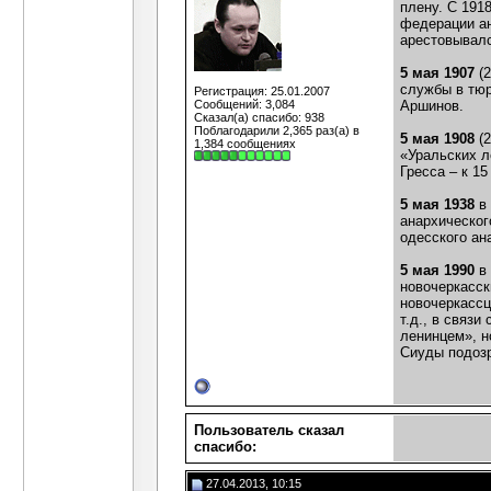
плену. С 191
федерации ан
арестовывалс
5 мая 1907
(
службы в тюр
Регистрация: 25.01.2007
Сообщений: 3,084
Аршинов.
Сказал(а) спасибо: 938
Поблагодарили 2,365 раз(а) в
5 мая 1908
(2
1,384 сообщениях
«Уральских л
Гресса – к 15
5 мая 1938
в 
анархическог
одесского ан
5 мая 1990
в 
новочеркасск
новочеркассц
т.д., в связ
ленинцем», н
Сиуды подоз
Пользователь сказал
cпасибо:
27.04.2013, 10:15