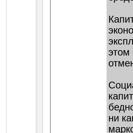
Капи
экон
эксп
этом
отме
Соци
капи
бедно
ни ка
маркс