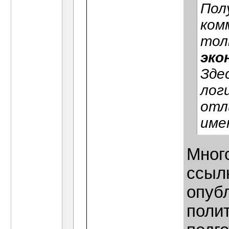
Пол
ком
тол
эко
Зде
лог
отл
име
Мног
ссылк
опубл
поли