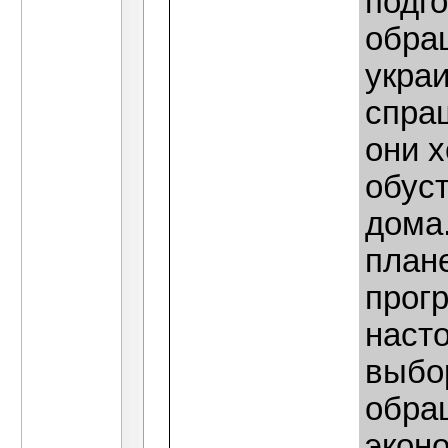
подг
обращ
укра
спра
они х
обус
дома
план
прог
насто
выбо
обра
экон