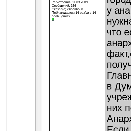
Регистрация: 11.03.2009
Сообщений: 156
у ана
Сказал(а) спасибо: 0
Поблагодарили 14 раз(а) в 14
сообщениях
нужна
что е
анарх
факт,
получ
Глав
в Ду
учреж
них 
Анар
Если