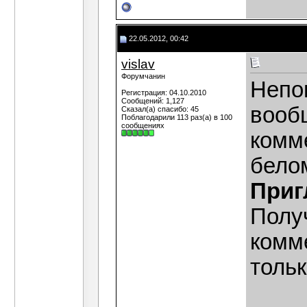
22.05.2012, 00:42
vislav
Форумчанин
Непо
Регистрация: 04.10.2010
Сообщений: 1,127
вооб
Сказал(а) спасибо: 45
Поблагодарили 113 раз(а) в 100
сообщениях
комме
бело
Приг
Полу
комм
тольк