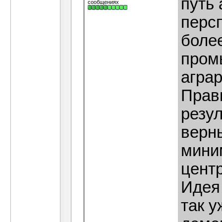
путь 
сообщениях
персп
боле
пром
агра
Прав
резул
верн
мини
центр
Идея
так у