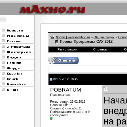
Форум | www.makhno.ru
>
Общий форум
>
Совре
Проект Программы САУ 2012
Регистрация
Справка
С
02.05.2012, 10:45
POBRATUM
Пользователь
Нача
Регистрация: 23.02.2012
Сообщений: 87
внед
Сказал(а) спасибо: 11
Поблагодарили 9 раз(а) в 9
сообщениях
на ра