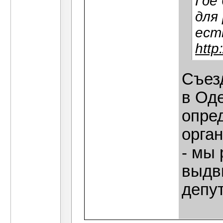
Где
для
ест
http
Съез
в Оде
опред
орга
- мы
выдв
депу