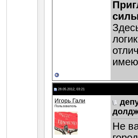
Приг
силы
Здесь
логик
отли
имею
28.05.2012, 03:21
Игорь Гали
деп
Пользователь
долдж
Не в
город