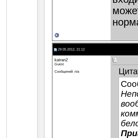
може
норм
29.05.2012, 21:12
katran2
Guest
Цита
Сообщений: n/a
Соо
Неп
воо
ком
бел
При