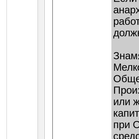
анарх
рабо
долж
Знам
Мелк
Обще
Прои
или 
капи
при 
сред