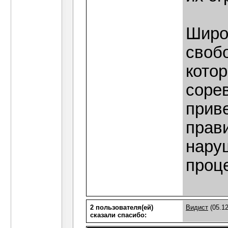
Широ
своб
котор
соре
прив
прав
нару
проц
2 пользователя(ей)
Видист
(05.12
сказали cпасибо: