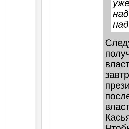
уже
над
над
Cледу
получ
влас
завт
през
после
влас
Касья
Чтоб