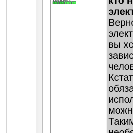
кто 
элек
Верно
элект
вы хо
зави
чело
Кстат
обяз
испол
можно
Таки
необя