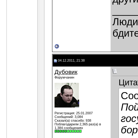
____
Люди,
бдит
04.12.2011, 21:38
Дубовик
Форумчанин
Цита
Со
Пой
Регистрация: 25.01.2007
гос
Сообщений: 3,084
Сказал(а) спасибо: 938
Поблагодарили 2,365 раз(а) в
бор
1,384 сообщениях