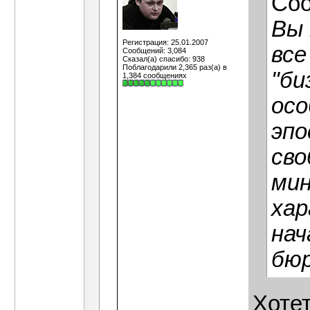
Со
Вы 
Регистрация: 25.01.2007
все
Сообщений: 3,084
Сказал(а) спасибо: 938
Поблагодарили 2,365 раз(а) в
"би
1,384 сообщениях
осо
эпо
сво
мин
хар
нач
бюр
Хотет