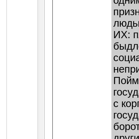
одни
приз
людь
ИХ: п
быдл
социа
непр
Пойм
госуд
с ко
госуд
борот
друг