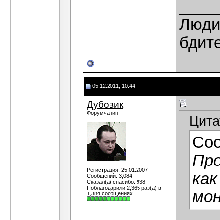
____
Люди,
бдит
05.12.2011, 10:44
Дубовик
Форумчанин
Цита
Со
Про
Регистрация: 25.01.2007
как
Сообщений: 3,084
Сказал(а) спасибо: 938
Поблагодарили 2,365 раз(а) в
мон
1,384 сообщениях