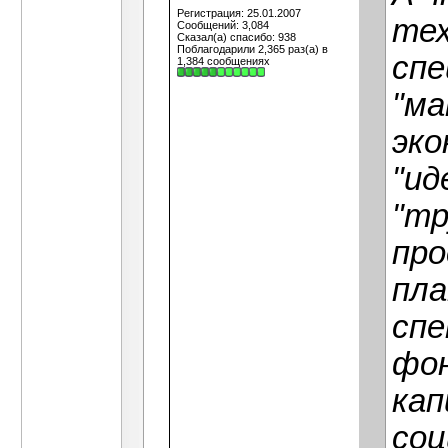
Регистрация: 25.01.2007
тех
Сообщений: 3,084
Сказал(а) спасибо: 938
Поблагодарили 2,365 раз(а) в
спе
1,384 сообщениях
"м
эко
"ид
"тр
про
пла
спе
фон
кап
соц