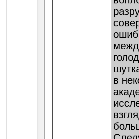
вопло
разр
сове
ошибк
межд
голо
шутк
в не
акад
иссл
взгля
боль
Следу