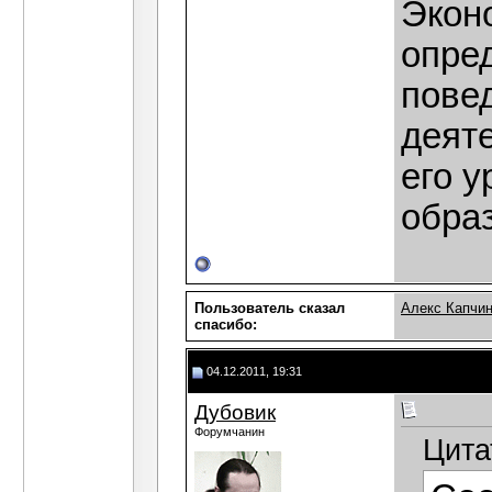
Экон
опре
пове
деят
его у
обра
Пользователь сказал
Алекс Капчи
cпасибо:
04.12.2011, 19:31
Дубовик
Форумчанин
Цита