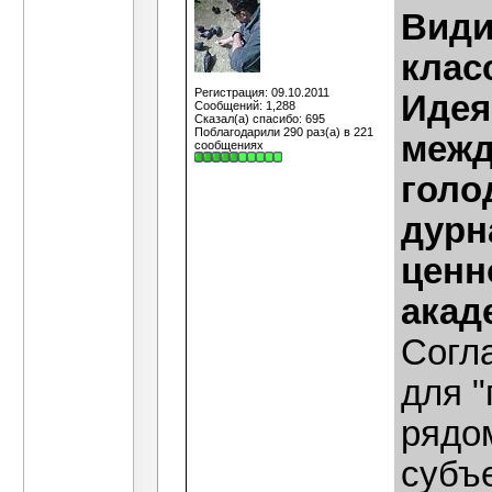
Види
клас
Регистрация: 09.10.2011
Идея
Сообщений: 1,288
Сказал(а) спасибо: 695
Поблагодарили 290 раз(а) в 221
межд
сообщениях
голо
дурн
ценн
акад
Согла
для "
рядо
субъе