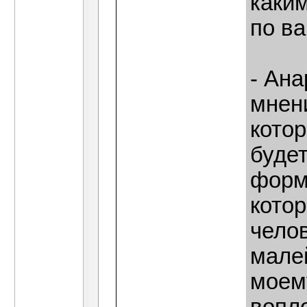
каки
по в
- Ана
мнен
котор
будет
форма
кото
челов
мале
моем