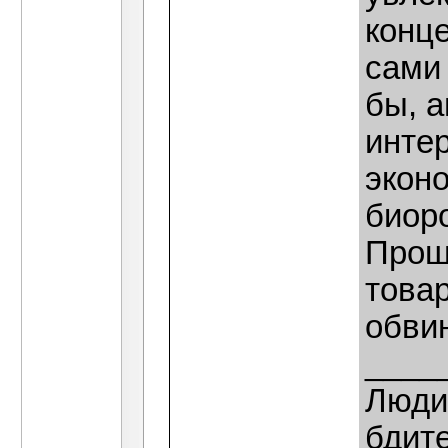
конц
сами
бы, а
инте
экон
биор
Прошу
товар
обвин
____
Люди,
бдит