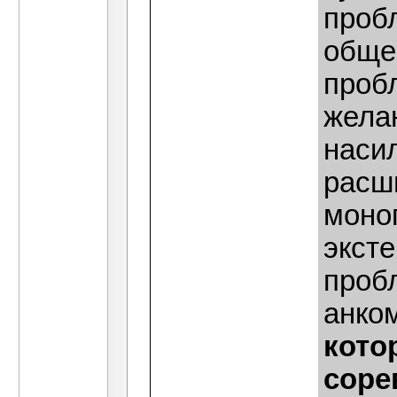
пробл
обще
проб
жела
наси
расш
моноп
эксте
пробл
анко
кото
соре