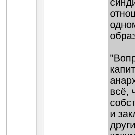
синд
отно
одно
обра
"Вопр
капи
анар
всё, 
собс
и за
друг