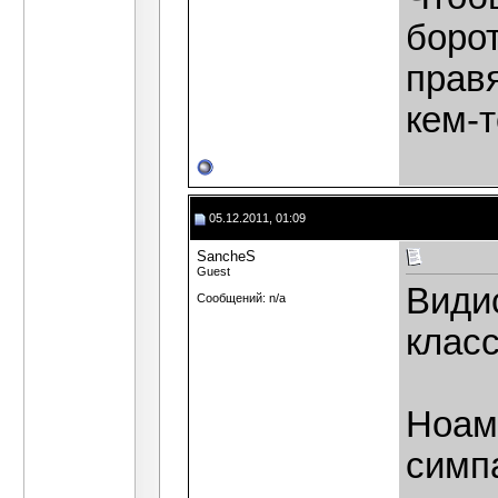
борот
прав
кем-т
05.12.2011, 01:09
SancheS
Guest
Видис
Сообщений: n/a
класс
Ноам
симп