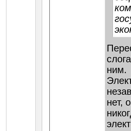
ком
гос
эко
Пере
слога
ним.
Элек
незав
нет, 
никог
элек