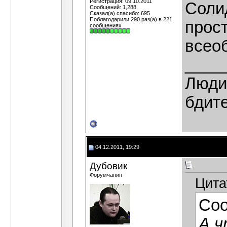
Регистрация: 09.10.2011
Солид
Сообщений: 1,288
Сказал(а) спасибо: 695
Поблагодарили 290 раз(а) в 221
прост
сообщениях
всео
____
Люди,
бдит
04.12.2011, 19:29
Дубовик
Форумчанин
Цита
Со
А ч