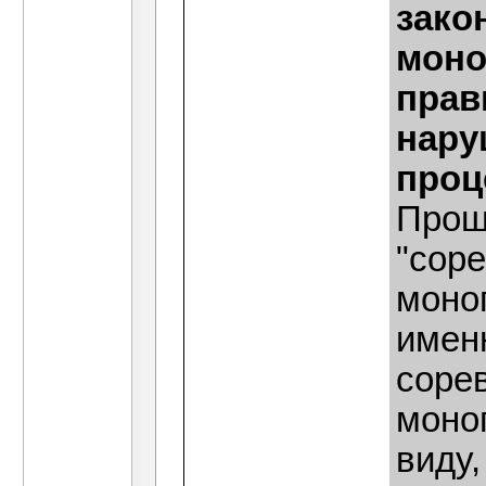
зако
моно
прав
нару
проц
Прошу
"соре
моно
имен
сорев
моно
виду,