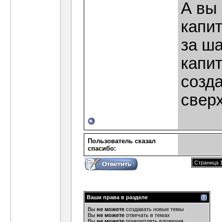
А вы
капи
за ш
капит
созд
свер
Пользователь сказал
cпасибо:
Страница 1
Ваши права в разделе
Вы
не можете
создавать новые темы
Вы
не можете
отвечать в темах
Вы
не можете
прикреплять вложения