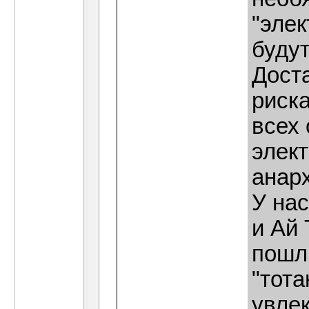
"элек
будут
Доста
риска
всех 
элект
анар
У нас
и Ай 
пошл
"тота
увле