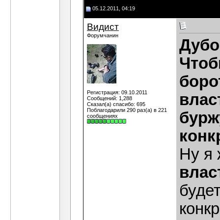
05.12.2011, 04:19
Видист
Форумчанин
Дубо
Чтоб
боро
Регистрация: 09.10.2011
влас
Сообщений: 1,288
Сказал(а) спасибо: 695
Поблагодарили 290 раз(а) в 221
буржу
сообщениях
конк
Ну я 
влас
будет
конкр