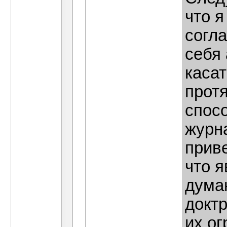
что 
согл
себя
касат
прот
спос
журн
прив
что я
дума
доктр
их о