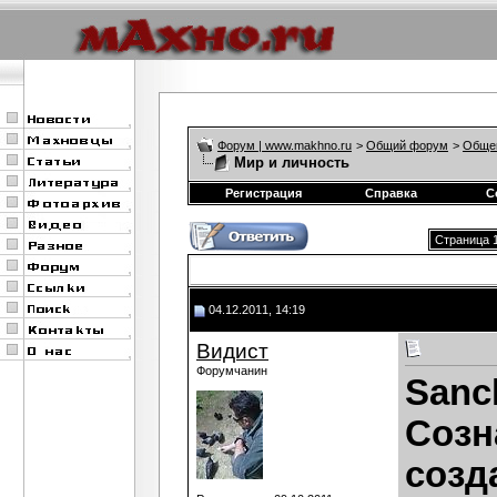
Форум | www.makhno.ru
>
Общий форум
>
Обще
Мир и личность
Регистрация
Справка
С
Страница 1
04.12.2011, 14:19
Видист
Форумчанин
Sanc
Созн
созд