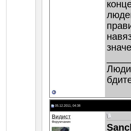
конце
люде
прави
навяз
значе
____
Люди,
бдит
05.12.2011, 04:38
Видист
Форумчанин
Sanc