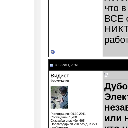
что в
ВСЕ 
НИКТ
работ
04.12.2011, 20:51
Видист
Форумчанин
Дубо
Элек
неза
Регистрация: 09.10.2011
или н
Сообщений: 1,288
Сказал(а) спасибо: 695
Поблагодарили 290 раз(а) в 221
сообщениях