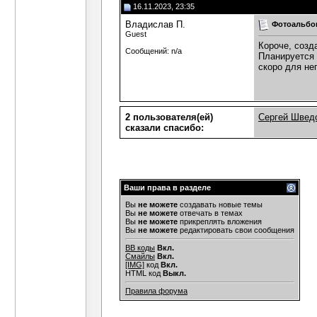
16.11.2023, 23:35
Владислав П.
Фотоальбо
Guest
Короче, созд
Сообщений: n/a
Планируется 
скоро для нег
2 пользователя(ей)
Сергей Швед
сказали cпасибо:
Ваши права в разделе
Вы
не можете
создавать новые темы
Вы
не можете
отвечать в темах
Вы
не можете
прикреплять вложения
Вы
не можете
редактировать свои сообщения
BB коды
Вкл.
Смайлы
Вкл.
[IMG]
код
Вкл.
HTML код
Выкл.
Правила форума