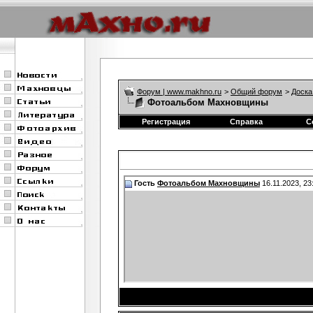
Форум | www.makhno.ru
>
Общий форум
>
Доска
Фотоальбом Махновщины
Регистрация
Справка
С
Гость
Фотоальбом Махновщины
16.11.2023,
23