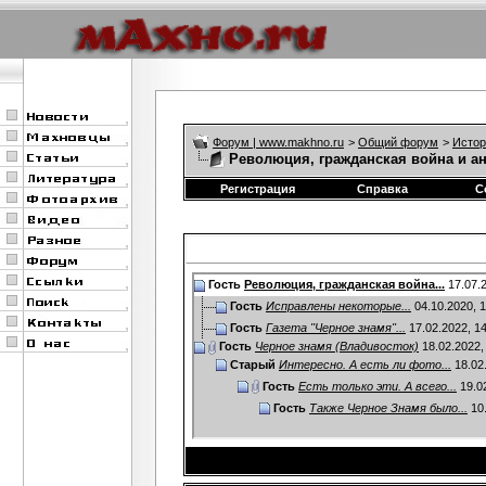
Форум | www.makhno.ru
>
Общий форум
>
Истор
Революция, гражданская война и а
Регистрация
Справка
С
Гость
Революция, гражданская война...
17.07.
Гость
Исправлены некоторые...
04.10.2020,
1
Гость
Газета "Черное знамя"...
17.02.2022,
14
Гость
Черное знамя (Владивосток)
18.02.2022
Старый
Интересно. А есть ли фото...
18.02
Гость
Есть только эти. А всего...
19.0
Гость
Также Черное Знамя было...
10