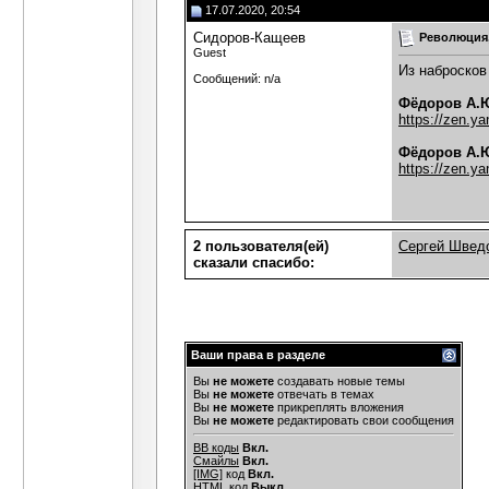
17.07.2020, 20:54
Сидоров-Кащеев
Революция,
Guest
Из набросков
Сообщений: n/a
Фёдоров А.Ю
https://zen.y
Фёдоров А.Ю
https://zen.y
2 пользователя(ей)
Сергей Швед
сказали cпасибо:
Ваши права в разделе
Вы
не можете
создавать новые темы
Вы
не можете
отвечать в темах
Вы
не можете
прикреплять вложения
Вы
не можете
редактировать свои сообщения
BB коды
Вкл.
Смайлы
Вкл.
[IMG]
код
Вкл.
HTML код
Выкл.