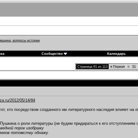
вщина, вопросы истории
вка
Сообщество
Календарь
Страница 81 из 113
«
Первая
<
31
oza.ru/2012/05/14/84
тот, кто посредством созданного им литературного наследия влияет на 
 Пушкина о роли литературы (не будем придираться к его отступлениям о
ведной порок изображу
веков потомству обнажу.