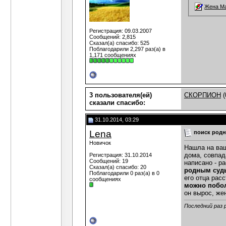
Жена Ма
Регистрация: 09.03.2007
Сообщений: 2,815
Сказал(а) спасибо: 525
Поблагодарили 2,297 раз(а) в
1,171 сообщениях
3 пользователя(ей)
СКОРПИОН
(
сказали cпасибо:
31.10.2014, 03:29
Lena
поиск род
Новичок
Нашла на ваш
дома, совпад
Регистрация: 31.10.2014
Сообщений: 19
написано - р
Сказал(а) спасибо: 20
родным судь
Поблагодарили 0 раз(а) в 0
его отца рас
сообщениях
можно побол
он вырос, же
Последний раз 