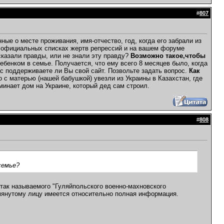
#
807
е о месте проживания, имя-отчество, год, когда его забрали из
 в официальных списках жертв репрессий и на вашем форуме
 сказали правды, или не знали эту правду?
Возможно такое,чтобы
енком в семье. Получается, что ему всего 8 месяцев было, когда
с поддерживаете ли Вы свой сайт. Позвольте задать вопрос.
Как
о с матерью (нашей бабушкой) увезли из Украины в Казахстан, где
минает дом на Украине, который дед сам строил.
#
808
семье?
 так называемого "Гуляйпольского военно-махновского
омянутому лицу имеется относительно полная информация.