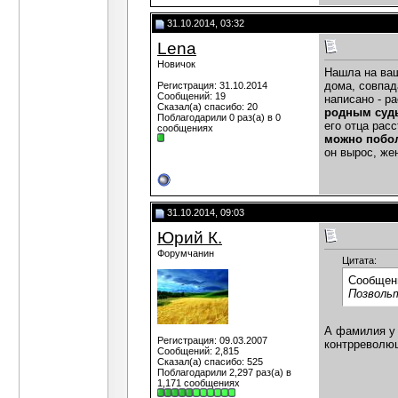
31.10.2014, 03:32
Lena
Новичок
Нашла на ваш
дома, совпад
Регистрация: 31.10.2014
Сообщений: 19
написано - р
Сказал(а) спасибо: 20
родным судь
Поблагодарили 0 раз(а) в 0
его отца рас
сообщениях
можно побол
он вырос, же
31.10.2014, 09:03
Юрий К.
Форумчанин
Цитата:
Сообщен
Позвольт
А фамилия у 
Регистрация: 09.03.2007
контрреволюц
Сообщений: 2,815
Сказал(а) спасибо: 525
Поблагодарили 2,297 раз(а) в
1,171 сообщениях