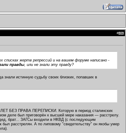
#
809
ых списках жертв репрессий и на вашем форуме написано -
азали правды
, или не знали эту правду?
 знали истинную судьбу своих близких, попавших в
 10 ЛЕТ БЕЗ ПРАВА ПЕРЕПИСКИ. Которую в период сталинских
мом деле был приговорён к высшей мере наказания — расстрелу.
 дед, брат... ЗАГСы входили в НКВД (с последующим
к был расстрелян. А по липовому "свидетельству" он якобы умер
ела).