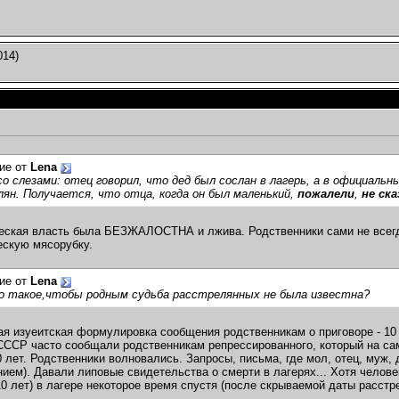
014)
ие от
Lena
о слезами: отец говорил, что дед был сослан в лагерь, а в официальн
ян. Получается, что отца, когда он был маленький,
пожалели
,
не ск
ская власть была БЕЗЖАЛОСТНА и лжива. Родственники сами не всегда
ескую мясорубку.
ие от
Lena
о такое,чтобы родным судьба расстрелянных не была известна?
ая изуеитская формулировка сообщения родственникам о приговоре -
СССР часто сообщали родственникам репрессированного, который на са
 лет. Родственники волновались. Запросы, письма, где мол, отец, муж,
ием). Давали липовые свидетельства о смерти в лагерях... Хотя челове
10 лет) в лагере некоторое время спустя (после скрываемой даты расстр
_______