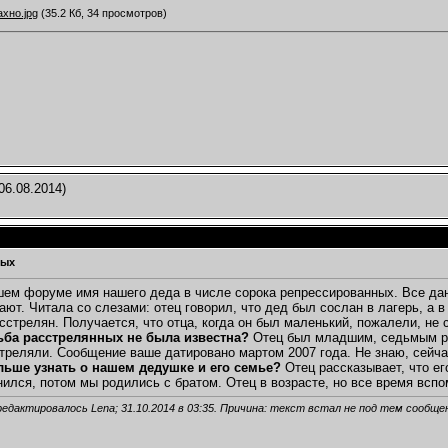
хно.jpg
(35.2 Кб, 34 просмотров)
06.08.2014)
ных
ем форуме имя нашего деда в числе сорока репрессированных. Все данны
ают. Читала со слезами: отец говорил, что дед был сослан в лагерь, а
асстрелян. Получается, что отца, когда он был маленький, пожалели, не
ба расстрелянных не была известна?
Отец был младшим, седьмым реб
стреляли. Сообщение ваше датировано мартом 2007 года. Не знаю, сейча
ьше узнать о нашем дедушке и его семье?
Отец рассказывает, что ег
нился, потом мы родились с братом. Отец в возрасте, но все время вспо
редактировалось Lena; 31.10.2014 в
03:35
. Причина: текст встал не под тем сообще