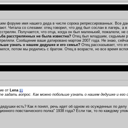
ем форуме имя нашего деда в числе сорока репрессированных. Все данны
ают. Читала со слезами: отец говорил, что дед был сослан в лагерь, а
асстрелян. Получается, что отца, когда он был маленький, пожалели, не
ба расстрелянных не была известна?
Отец был младшим, седьмым реб
стреляли. Сообщение ваше датировано мартом 2007 года. Не знаю, сейча
ьше узнать о нашем дедушке и его семье?
Отец рассказывает, что ег
нился, потом мы родились с братом. Отец в возрасте, но все время вспо
ие от
Lena
е задать вопрос. Как можно побольше узнать о нашем дедушке и его 
дедушки есть? Как я понял, речь идет об одном из осужденных по делу
ионного повстанческого полка" 1938 года? Если так, то по каждому уп