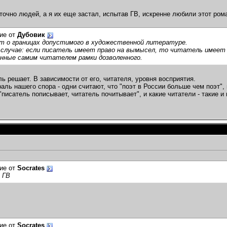
аточно людей, а я их еще застал, испытав ГВ, искренне любили этот рома
ие от
Дубовик
т о границах допустимого в художественной литературе.
 случае: если писатель имеет право на вымысел, то читатель имеет
енные самим читателем рамки дозволенного.
ль решает. В зависимости от его, читателя, уровня восприятия.
ль нашего спора - одни считают, что "поэт в России больше чем поэт", и 
"писатель пописывает, читатель почитывает", и какие читатели - такие и 
ие от
Socrates
 ГВ
ие от
Socrates