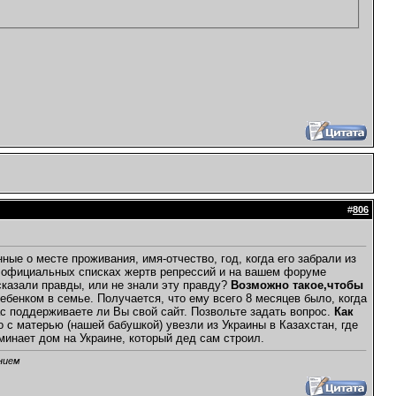
#
806
е о месте проживания, имя-отчество, год, когда его забрали из
 в официальных списках жертв репрессий и на вашем форуме
 сказали правды, или не знали эту правду?
Возможно такое,чтобы
енком в семье. Получается, что ему всего 8 месяцев было, когда
с поддерживаете ли Вы свой сайт. Позвольте задать вопрос.
Как
о с матерью (нашей бабушкой) увезли из Украины в Казахстан, где
минает дом на Украине, который дед сам строил.
нием