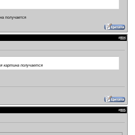
ина получается
#
804
ая картина получается
#
805