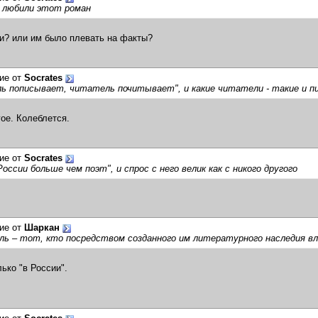
е любили этот роман
и? или им было плевать на факты?
ие от
Socrates
ь пописывает, читатель почитывает", и какие читатели - такие и п
гое. Колеблется.
ие от
Socrates
России больше чем поэт", и спрос с него велик как с никого другого
ие от
Шаркан
ль – тот, кто посредством созданного им литературного наследия в
ько "в России".