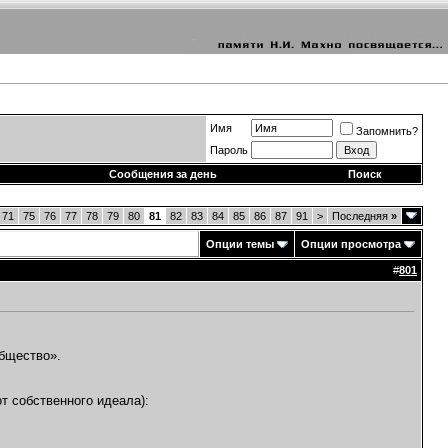
Имя
Запомнить?
Пароль
Сообщения за день
Поиск
71
75
76
77
78
79
80
81
82
83
84
85
86
87
91
>
Последняя
»
Опции темы
Опции просмотра
#
801
общество».
т собственного идеала):