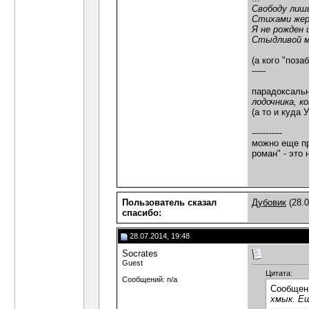
Свободу лиш
Стихами жер
Я не рожден 
Стыдливой м
(а кого "поз
-----
парадоксальн
лодочника, к
(а то и куда
-----------
можно еще пр
роман" - это
Пользователь сказал
Дубовик
(28.0
cпасибо:
28.07.2014, 19:48
Socrates
Guest
Цитата:
Сообщений: n/a
Сообщен
хмык. Ещ