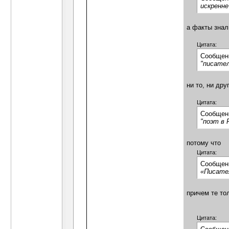
искренн
а факты знал
Цитата:
Сообщен
"писател
ни то, ни дру
Цитата:
Сообщен
"поэт в 
потому что
Цитата:
Сообщен
«Писате
причем те тол
Цитата: