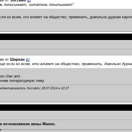
ие от
Socrates
ль пописывает, читатель почитывает"
сли ко всем, кто влияет на общество, применить, довольно дурная карт
ие от
Шаркан
ще если ко всем, кто влияет на общество, применить, довольно дурн
mon cher ami.
нчим литературную тему.
редактировалось Socrates; 28.07.2014 в
22:27
.
е исчезновение жены Махно.
я