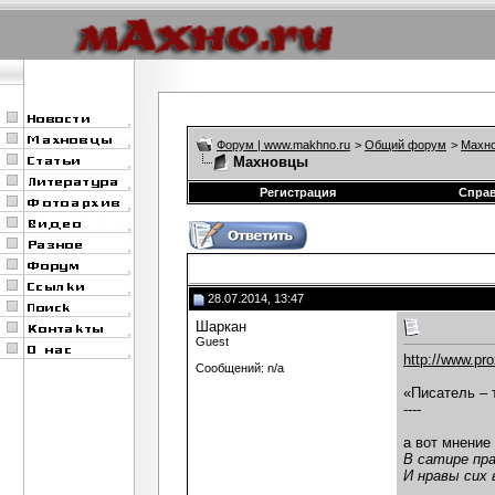
Форум | www.makhno.ru
>
Общий форум
>
Махно
Махновцы
Регистрация
Спра
28.07.2014, 13:47
Шаркан
Guest
http://www.pr
Сообщений: n/a
«Писатель – 
----
а вот мнение
В сатире пра
И нравы сих 
...