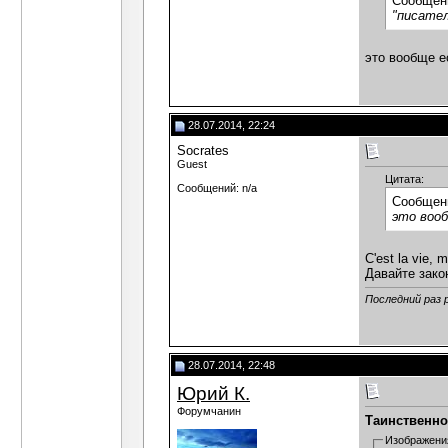
Сообщен
"писате
это вообще е
28.07.2014, 22:24
Socrates
Guest
Цитата:
Сообщений: n/a
Сообщен
это вооб
C'est la vie, 
Давайте зако
Последний раз 
28.07.2014, 22:48
Юрий К.
Форумчанин
Таинственно
Изображени