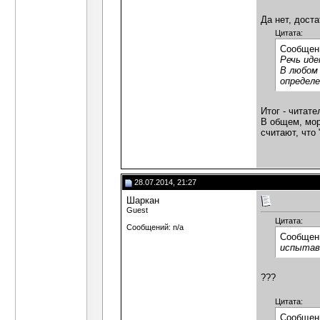
Да нет, дост
Цитата:
Сообщен
Речь иде
В любом
определ
Итог - читате
В общем, мора
считают, что 
28.07.2014, 21:27
Шаркан
Guest
Цитата:
Сообщений: n/a
Сообщен
испытав
???
Цитата:
Сообщен