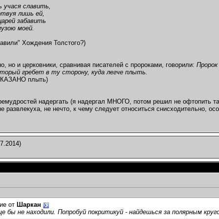
ь учася славить,
твуя лишь ей,
царей забавить
узою моей.
абавили" Хождения Толстого?)
о, но и церковники, сравнивая писателей с пророками, говорили:
Пророк
оторый гребет в ту сторону, куда легче плыть.
 УКАЗАНО плыть)
емудростей надергать (я надергал МНОГО, потом решил не офтопить та
 не развлекуха, не нечто, к чему следует относиться снисходительно, ос
7.2014)
ие от
Шаркан
е бы не находили. Попробуй покритикуй - найдешься за полярным круго