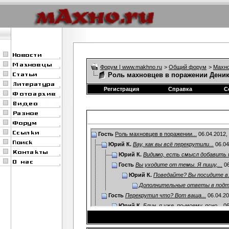
Форум | www.makhno.ru
>
Общий форум
>
Махно
Роль махновцев в поражении Дени
Регистрация
Справка
С
Гость
Роль махновцев в поражении...
06.04.2012,
Юрий К.
Вау, как вы всё перекрутили...
06.04
Юрий К.
Видимо, есть смысл добавить и
Гость
Вы уходите от темы. Я пишу,...
06
Юрий К.
Поведайте? Вы посидите в.
Дополнительные ответы в под
Гость
Перекрутил что? Вот ваша...
06.04.2
Юрий К.
Блин, я уже, по-моему, ясно...
06
Гость
Вы не объясняете ничего. Вы..
Юрий К.
Да не противопоставляю