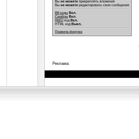
Вы
не можете
прикреплять вложения
Юрий К.
Не просто отрицает, а...
10.04
Вы
не можете
редактировать свои сообщения
Гость
При всем своеобразии работ...
10.04.2
BB коды
Вкл.
Гость
О, господа упрямые оппоненты,...
10.0
Смайлы
Вкл.
[IMG]
код
Вкл.
Юрий К.
Странный вы человек! Всё..
HTML код
Выкл.
Гость
Именно! Посты №№ 8, 14, 17 и.
Правила форума
Гость
Могу даже предположить,..
Гость
Спасибо, друзья! Вы оба жуть...
11
Гость
Кстати вот, нашел тут:...
11.04.2012
Гость
THE WARRIOR Nestor Makhno,...
12.04.
Гость
Бррр, не надо, зачем. Не...
12.04.20
Реклама:
Гость
Нет, ну при всем уважении -...
12.04.2
Гость
ну почему же - это по-своему...
12.
Гость
По-своему это интересно,...
13
Гость
Не в продолжение дискуссии
Анархист_1917
Уважаемые ма
Юрий К.
Вопрос в том ка
Гость
Напомню, что в
Гость
Все как раз
Гость
А. Комба
Юрий К.
К
Гость
Юр