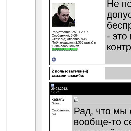
Не по
допу
бесп
Регистрация: 25.01.2007
- это
Сообщений: 3,084
Сказал(а) спасибо: 938
Поблагодарили 2,365 раз(а) в
контр
1,384 сообщениях
2 пользователя(ей)
сказали cпасибо:
29.08.2012,
17:22
katran2
Guest
Рад, что мы 
Сообщений:
n/a
вообще-то с