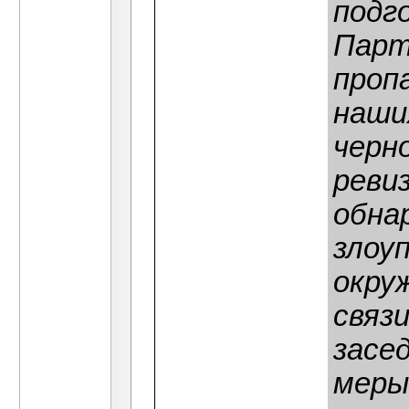
подг
Парт
проп
наши
черн
реви
обна
злоу
окру
связи
засе
меры