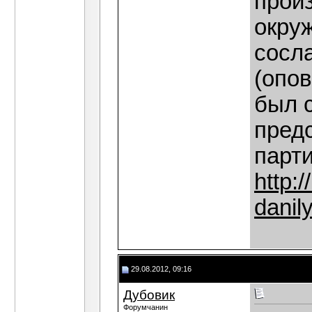
произ
окруж
сосл
(опо
был 
пред
парти
http:/
danil
29.08.2012, 09:16
Дубовик
Форумчанин