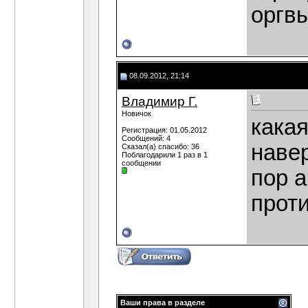
оргв
08.09.2012, 21:14
Владимир Г.
Новичок
какая
Регистрация: 01.05.2012
Сообщений: 4
навер
Сказал(а) спасибо: 36
Поблагодарили 1 раз в 1
сообщении
пор а
проти
Ваши права в разделе