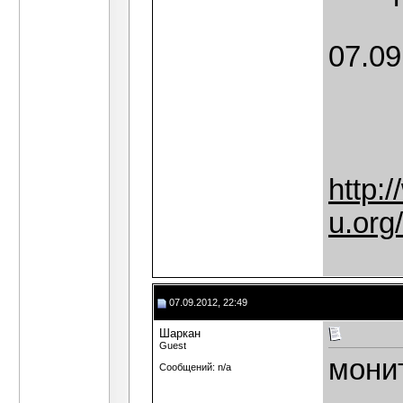
07.09
http:
u.org
07.09.2012, 22:49
Шаркан
Guest
монит
Сообщений: n/a