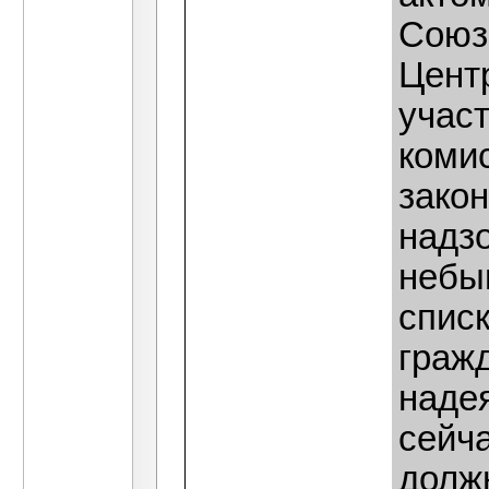
Союз
Цент
учас
коми
закон
надз
небы
спис
гражд
надея
сейч
долж