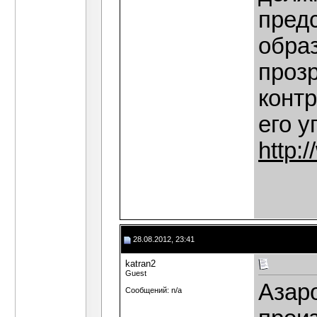
предс
обра
проз
контр
его у
http:
28.08.2012, 23:41
katran2
Guest
Азар
Сообщений: n/a