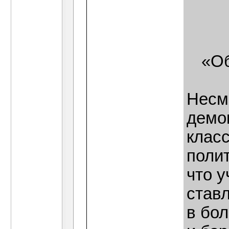
«Об
Несм
демок
клас
полит
что у
ставл
в бо