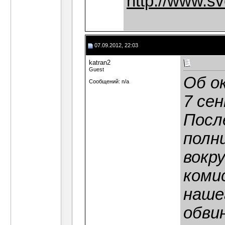
http://www.sv
07.09.2012, 22:03
katran2
Guest
Об о
Сообщений: n/a
7 се
Посл
полн
вокр
комис
наше
обви