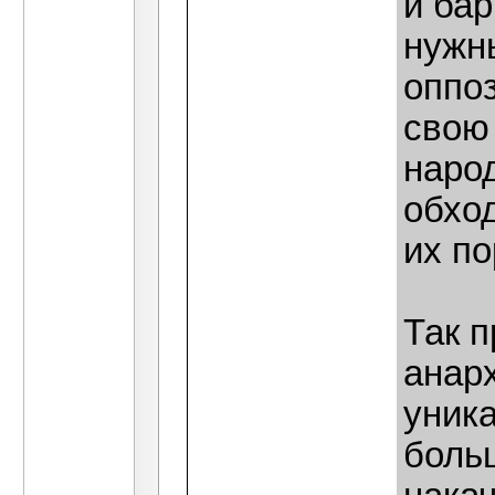
и ба
нужн
оппо
свою
народ
обхо
их по
Так 
анар
уник
боль