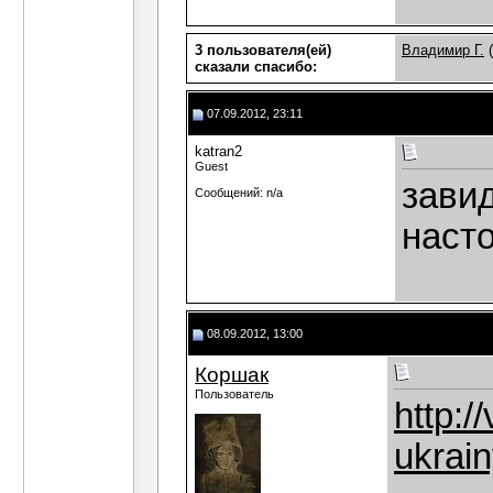
3 пользователя(ей)
Владимир Г.
(
сказали cпасибо:
07.09.2012, 23:11
katran2
Guest
завид
Сообщений: n/a
наст
08.09.2012, 13:00
Коршак
Пользователь
http:/
ukrain