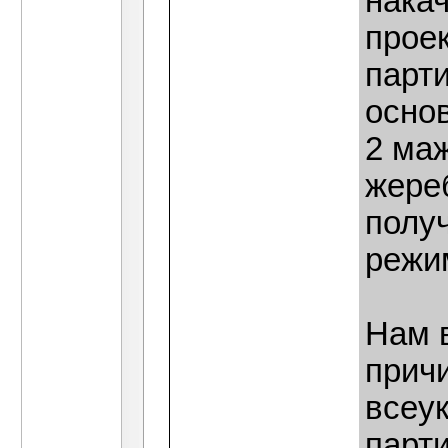
нака
прое
парт
основ
2 ма
жереб
полу
режим
Нам 
прич
всеу
парт