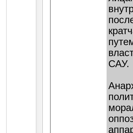
внут
после
крат
путе
власт
САУ.
Анар
поли
морал
оппоз
аппар