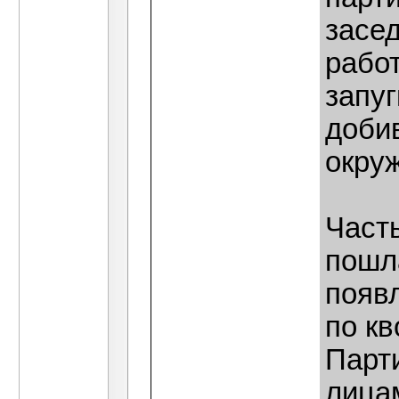
засед
рабо
запу
добив
окру
Част
пошла
появ
по к
Парти
лица