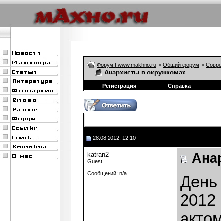
Форум | www.makhno.ru
>
Общий форум
>
Совре
Анархисты в окружкомах
Регистрация
Справка
28.08.2012, 12:10
katran2
Ана
Guest
Сообщений: n/a
День
2012
акто