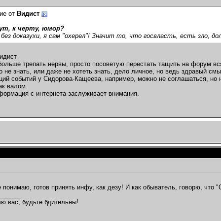
ие от
Видист
,
ут, к черту, юмор?
 без доказухи, я сам "охерел"! Значит то, что госвласть, есть зло, 
идист
больше трепать нервы, просто посоветую перестать тащить на форум вс
о не знать, или даже не хотеть знать, дело личное, но ведь здравый см
ций событий у Сидорова-Кащеева, например, можно не соглашаться, но на
ак валом.
формация с интернета заслуживает внимания.
е понимаю, готов принять инфу, как дезу! И как обыватель, говорю, что
_______
ю вас, будьте бдительны!