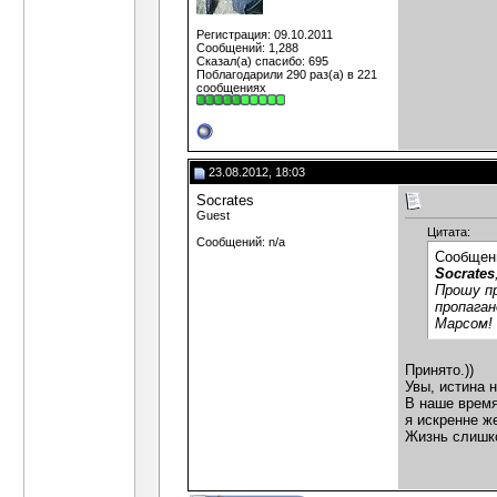
Регистрация: 09.10.2011
Сообщений: 1,288
Сказал(а) спасибо: 695
Поблагодарили 290 раз(а) в 221
сообщениях
23.08.2012, 18:03
Socrates
Guest
Цитата:
Сообщений: n/a
Сообщен
Socrates
Прошу пр
пропаган
Марсом!
Принято.))
Увы, истина н
В наше время
я искренне ж
Жизнь слишко