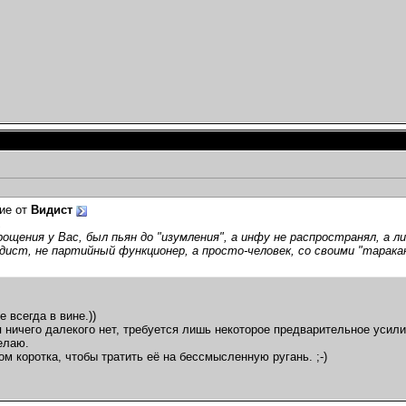
ие от
Видист
,
ощения у Вас, был пьян до "изумления", а инфу не распространял, а л
дист, не партийный функционер, а просто-человек, со своими "тарака
е всегда в вине.))
 ничего далекого нет, требуется лишь некоторое предварительное усилие
елаю.
м коротка, чтобы тратить её на бессмысленную ругань. ;-)