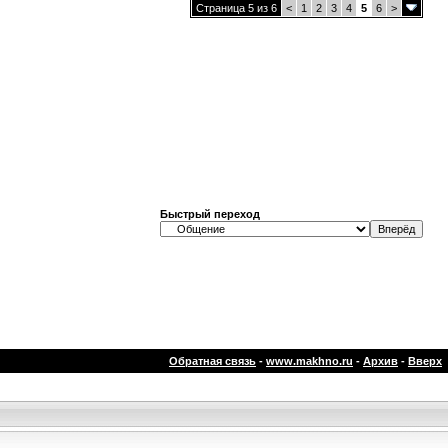
Страница 5 из 6
<
1
2
3
4
5
6
>
Быстрый переход
Обратная связь
-
www.makhno.ru
-
Архив
-
Вверх