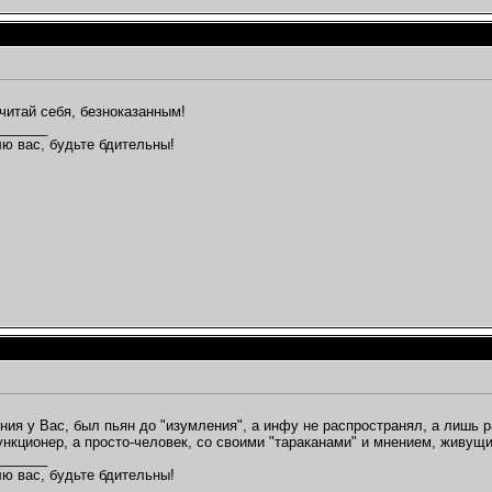
читай себя, безноказанным!
_______
ю вас, будьте бдительны!
ия у Вас, был пьян до "изумления", а инфу не распространял, а лишь р
нкционер, а просто-человек, со своими "тараканами" и мнением, живущи
_______
ю вас, будьте бдительны!