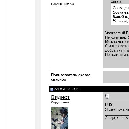
Цитата:
Сообщений: n/a
Сообщен
Socrates
Какой т
Не знаю,
Уважаемый В
Не хочу вам 
Можно чего-т
С интерпрета
добра тут и т
Не всякая ин
Пользователь сказал
cпасибо:
22.08.2012, 23:15
Видист
Форумчанин
LUX
,
Я сам пока н
___________
Люди, я любл