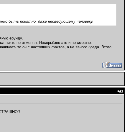
должно быть понятно, даже несведующему человеку.
якую ерунду.
ысл никто не отменял. Несерьёзно это и не смешно.
чинает- то он с настоящих фактов, а не явного бреда. Этого
#
43
 "СТРАШНО"!