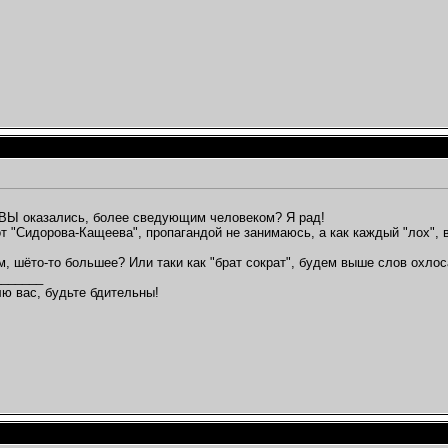
ВЫ оказались, более сведующим человеком? Я рад!
от "Сидорова-Кащеева", пропагандой не занимаюсь, а как каждый "лох",
м, шёто-то большее? Или таки как "брат сократ", будем выше слов охлос
_______
ю вас, будьте бдительны!