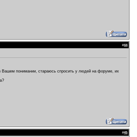
#
44
 в Вашем понимании, стараюсь спросить у людей на форуме, их
а?
#
45