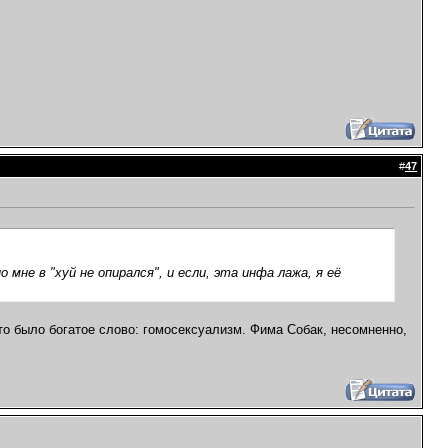
#
47
мне в "хуй не опирался", и если, эта инфа лажа, я её
Это было богатое слово: гомосексуализм. Фима Собак, несомненно,