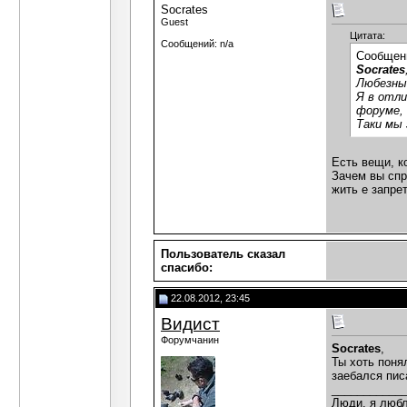
Socrates
Guest
Цитата:
Сообщений: n/a
Сообщен
Socrates
Любезный
Я в отли
форуме, 
Таки мы 
Есть вещи, к
Зачем вы спр
жить е запрет
Пользователь сказал
cпасибо:
22.08.2012, 23:45
Видист
Форумчанин
Socrates
,
Ты хоть понял
заебался пис
___________
Люди, я любл