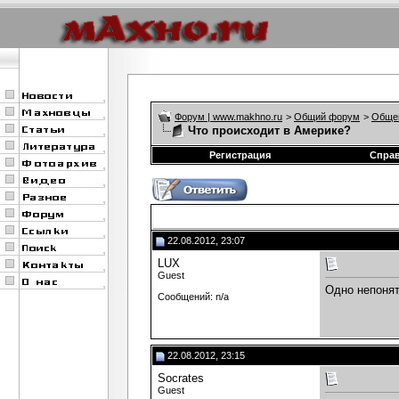
Форум | www.makhno.ru
>
Общий форум
>
Обще
Что происходит в Америке?
Регистрация
Спра
22.08.2012, 23:07
LUX
Guest
Одно непонят
Сообщений: n/a
22.08.2012, 23:15
Socrates
Guest