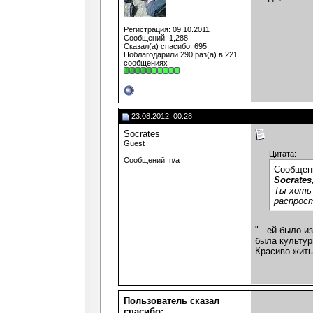
Регистрация: 09.10.2011
Сообщений: 1,288
Сказал(а) спасибо: 695
Поблагодарили 290 раз(а) в 221
сообщениях
23.08.2012, 00:28
Socrates
Guest
Цитата:
Сообщений: n/a
Сообщен
Socrates
Ты хоть 
распрост
"...ей было 
была культур
Красиво жить
Пользователь сказал
cпасибо: