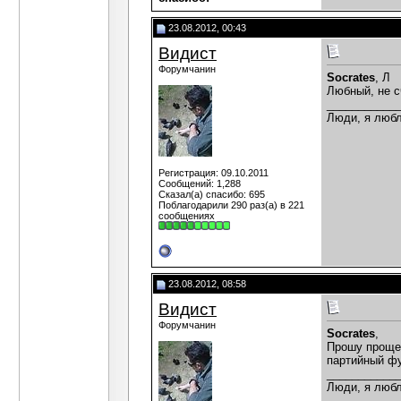
23.08.2012, 00:43
Видист
Форумчанин
Socrates
, Л
Любный, не с
___________
Люди, я любл
Регистрация: 09.10.2011
Сообщений: 1,288
Сказал(а) спасибо: 695
Поблагодарили 290 раз(а) в 221
сообщениях
23.08.2012, 08:58
Видист
Форумчанин
Socrates
,
Прошу прощен
партийный фу
___________
Люди, я любл