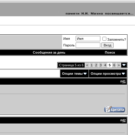
Имя
Запомнить?
Пароль
Сообщения за день
Поиск
Страница 5 из 6
<
1
2
3
4
5
6
>
Опции темы
Опции просмотра
#
41
#
42