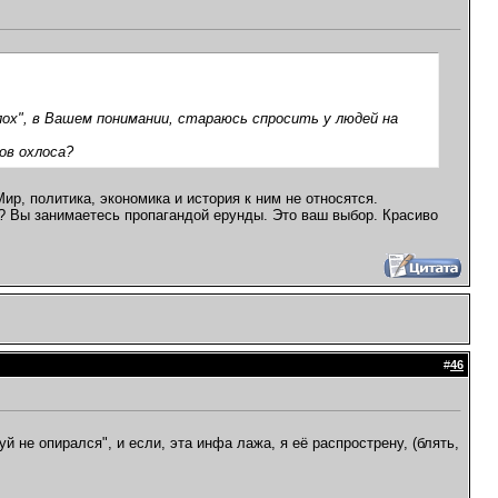
"лох", в Вашем понимании, стараюсь спросить у людей на
ов охлоса?
ир, политика, экономика и история к ним не относятся.
? Вы занимаетесь пропагандой ерунды. Это ваш выбор. Красиво
#
46
уй не опирался", и если, эта инфа лажа, я её распрострену, (блять,