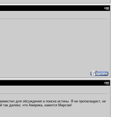
#
48
#
49
азместил для обсуждения и поиска истины. Я не пропагандист, не
й так далеко, что Америка, кажется Марсом!