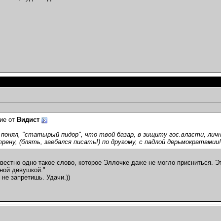
ие от
Видист
,
понял, "статырый пидор", что твой базар, в зищиту гос.власти, лично 
рену, (блять, заебался писать!) по другому, с падлой дерьмократамии!
известно одно такое слово, которое Эллочке даже не могло присниться. 
ной девушкой."
 не запретишь. Удачи.))