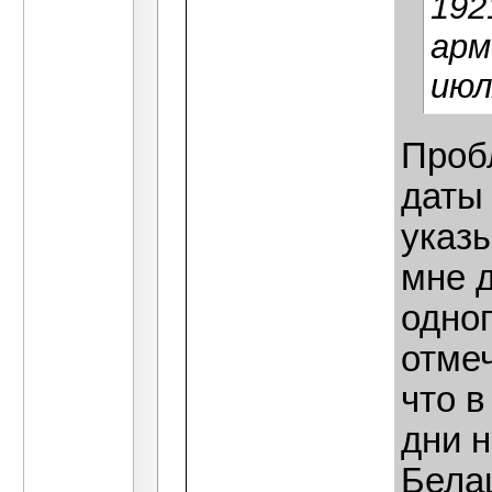
192
арм
июл
Проб
даты
указы
мне д
одног
отмеч
что в
дни н
Бела