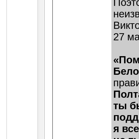
Поэт
неиз
Викт
27 ма
«Пом
Бело
прав
Полт
ты б
подд
я вс