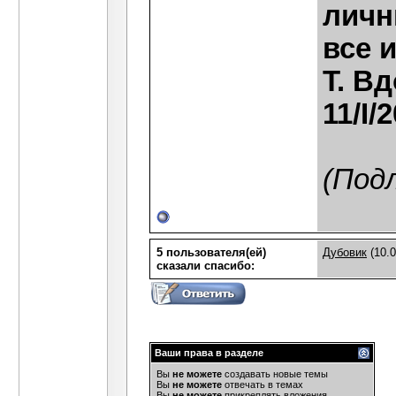
личн
все 
Т. В
11/I/2
(Под
5 пользователя(ей)
Дубовик
(10.0
сказали cпасибо:
Ваши права в разделе
Вы
не можете
создавать новые темы
Вы
не можете
отвечать в темах
Вы
не можете
прикреплять вложения