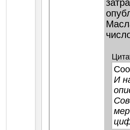
затра
опубл
Масл
числ
Цита
Соо
И н
опи
Сов
мер
циф