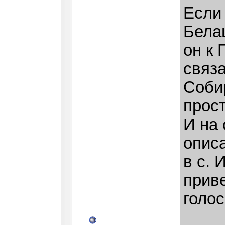
Если 
Бела
он к 
связ
Соби
прос
И на
опис
в с. 
прив
голо