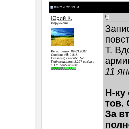
08.02.2022, 23:34
Юрий К.
Форумчанин
Запис
повст
Т. В
Регистрация: 09.03.2007
Сообщений: 2,815
арми
Сказал(а) спасибо: 525
Поблагодарили 2,297 раз(а) в
1,171 сообщениях
11 ян
Н-ку 
тов.
За в
полн