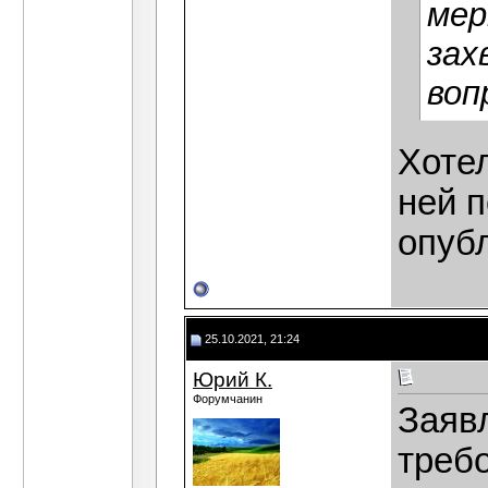
мер
зах
воп
Хотел
ней 
опуб
25.10.2021, 21:24
Юрий К.
Форумчанин
Заяв
треб