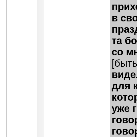
прих
в св
праз
та б
со м
[быт
виде
для 
кото
уже 
гово
гово