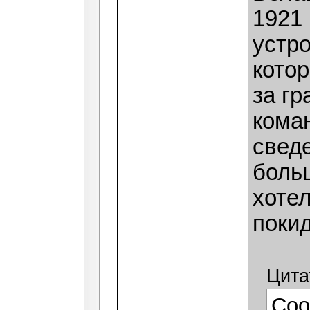
1921 
устр
кото
за гр
кома
свед
боль
хотел
покид
Цита
Соо