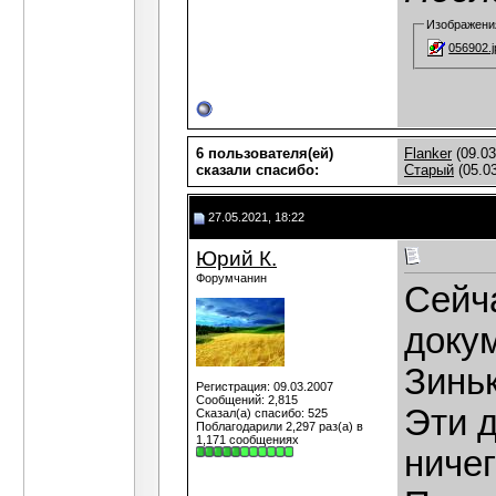
Изображени
056902.j
6 пользователя(ей)
Flanker
(09.03
сказали cпасибо:
Старый
(05.03
27.05.2021, 18:22
Юрий К.
Форумчанин
Сейча
докум
Зинь
Регистрация: 09.03.2007
Сообщений: 2,815
Эти 
Сказал(а) спасибо: 525
Поблагодарили 2,297 раз(а) в
1,171 сообщениях
ничег