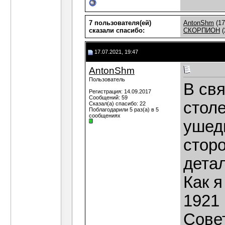
7 пользователя(ей)
AntonShm
(17
сказали cпасибо:
СКОРПИОН
(
17.07.2021, 19:47
AntonShm
Пользователь
В свя
Регистрация: 14.09.2017
Сообщений: 59
столе
Сказал(а) спасибо: 22
Поблагодарили 5 раз(а) в 5
сообщениях
ушедш
сторо
детал
Как 
1921 
Сове