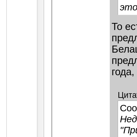
это
То ес
пред
Белаш
пред
года,
Цита
Соо
Нед
"Пр