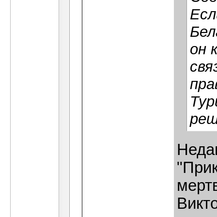
Есл
Бел
он 
свя
пра
Тур
реш
Неда
"При
мерт
Викто