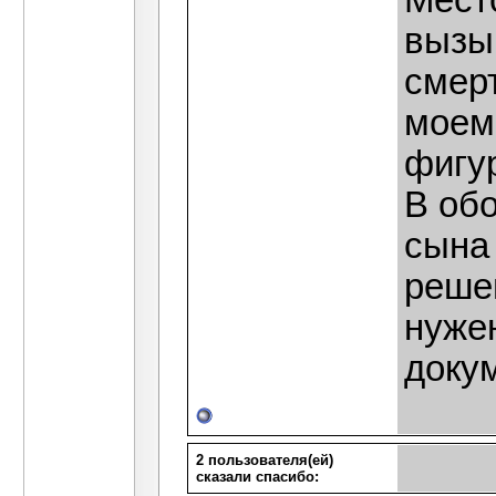
Мест
вызыв
смер
моем
фигур
В об
сына
реше
нуже
докум
2 пользователя(ей)
сказали cпасибо: