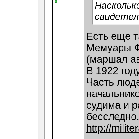
Наскольк
свидетел
Есть еще т
Мемуары Ф
(маршал а
В 1922 год
Часть люде
начальник
судима и 
бесследно
http://milit