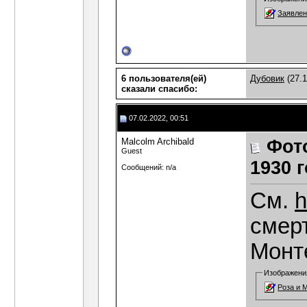
Заявлен
6 пользователя(ей)
Дубовик
(27.1
сказали cпасибо:
07.02.2022, 00:51
Malcolm Archibald
Фот
Guest
1930 г
Сообщений: n/a
См.
h
смерт
Монт
Изображени
Роза и 