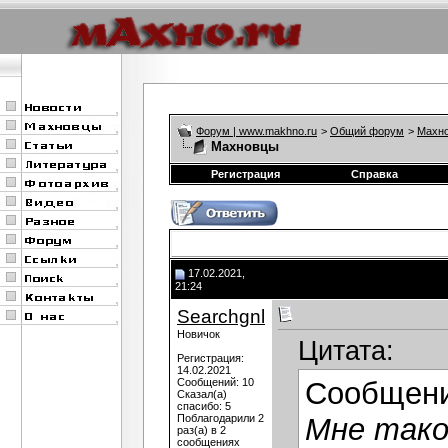
Форум | www.makhno.ru
>
Общий форум
>
Махно
Махновцы
Регистрация
Справка
17.02.2021,
21:24
Searchgnl
Новичок
Цитата:
Регистрация:
14.02.2021
Сообщений: 10
Сообщен
Сказал(а)
спасибо: 5
Поблагодарили 2
Мне тако
раз(а) в 2
сообщениях