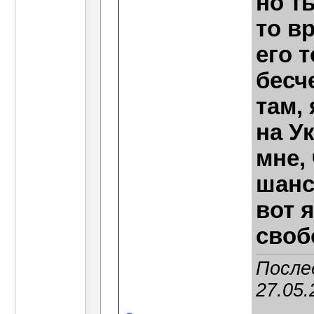
но т
то в
его 
бесч
там,
на У
мне,
шанс
вот 
своб
После
27.05.