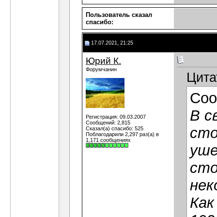
Пользователь сказал
cпасибо:
17.07.2021, 21:25
Юрий К.
Форумчанин
Цита
Соо
В с
Регистрация: 09.03.2007
Сообщений: 2,815
сто
Сказал(а) спасибо: 525
Поблагодарили 2,297 раз(а) в
1,171 сообщениях
уше
сто
нек
Как