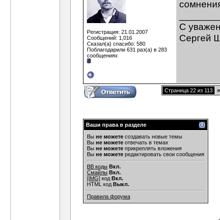
сомнени
_______
C уваже
Регистрация: 21.01.2007
Сергей 
Сообщений: 1,016
Сказал(а) спасибо: 580
Поблагодарили 631 раз(а) в 283
сообщениях
Страница 22 из 113
«
Ваши права в разделе
Вы
не можете
создавать новые темы
Вы
не можете
отвечать в темах
Вы
не можете
прикреплять вложения
Вы
не можете
редактировать свои сообщения
BB коды
Вкл.
Смайлы
Вкл.
[IMG]
код
Вкл.
HTML код
Выкл.
Правила форума