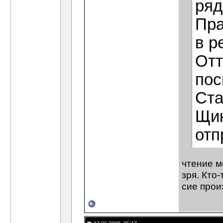
ряд
Пра
в р
Отт
пос
Ста
Щик
отп
чтение м
зря. Кто
сие прои