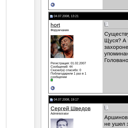
04.07.2008, 13:21
hort
Форумчанин
Существу
Щуся? А 
захороне
упоминан
Головано
Регистрация: 01.02.2007
Сообщений: 44
Сказал(а) спасибо: 0
Поблагодарили 1 раз в 1
сообщении
04.07.2008, 19:17
Сергей Шведов
Administrator
Аршинов,
не ушел з