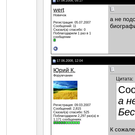
17.06.2008, 05:17
wert
Новичок
а не под
Регистрация: 05.07.2007
биографи
Сообщений: 11
Сказал(а) спасибо: 0
Поблагодарили 1 раз в 1
сообщении
17.06.2008, 12:04
Юрий К.
Форумчанин
Цитата:
Со
а н
Регистрация: 09.03.2007
Сообщений: 2,815
Бес
Сказал(а) спасибо: 525
Поблагодарили 2,297 раз(а) в
1,171 сообщениях
К сожале