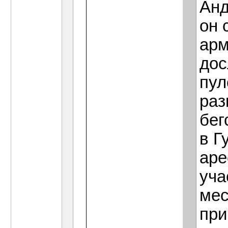
Анд
он 
арм
дос
пул
раз
бег
в Г
аре
уча
мес
при