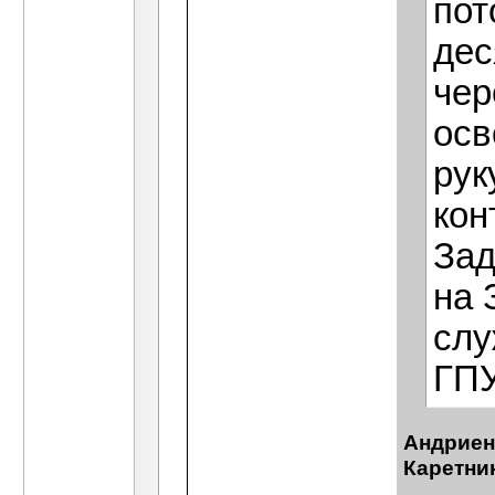
пот
дес
чер
осв
рук
кон
Зад
на 
слу
ГПУ
Андриен
Каретни