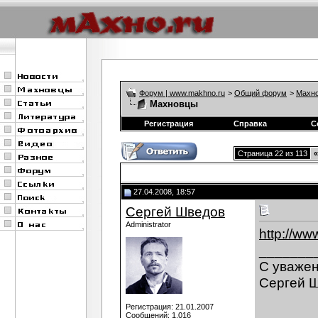
Форум | www.makhno.ru
>
Общий форум
>
Махно
Махновцы
Регистрация
Справка
С
Страница 22 из 113
«
27.04.2008, 18:57
Сергей Шведов
Administrator
http://ww
_______
C уваже
Сергей 
Регистрация: 21.01.2007
Сообщений: 1,016