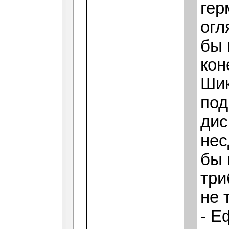
гер
огл
бы 
кон
Шик
под
дис
нес
бы 
три
не 
- Е