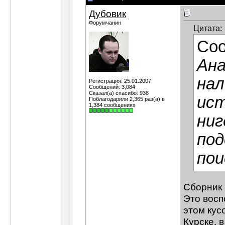
Дубовик
Форумчанин
Цитата:
Со
Ана
нал
Регистрация: 25.01.2007
Сообщений: 3,084
Сказал(а) спасибо: 938
ист
Поблагодарили 2,365 раз(а) в
1,384 сообщениях
ниг
под
пои
Сборник 
Это восп
этом кус
Курске, 