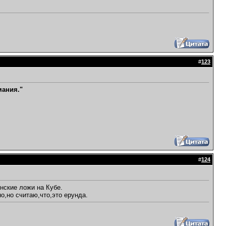
#
123
мания."
#
124
нские ложи на Кубе.
о,но считаю,что,это ерунда.