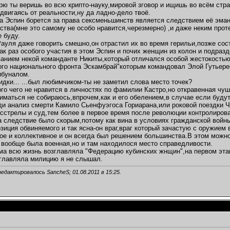
рю ты веришь во всю крипто-науку,мировой зговор и ищишь во всём ст
одвигаясь от реальности,ну да ладно-дело твоё.
а Эспин борется за права сексменьшинств является следствием её эма
ства(мне это самому не особо нравится,черезмерно) ,и даже неким проте
е буду.
Рауля даже говорить смешно,он отрастил их во время герильи,позже 
как раз особого участия в этом Эспин и почих женщин из колон и подр
анием некой команданте Никиты,который отличался особой жестокостью
ого национального фронта Эскамбрай"которым командовал Элой Гутьер
ибуналом.
идки... ...был любимчиком-ты не заметил слова место точек?
го чего не нравится в личностях по фамилии Кастро,но откравенная чу
ниматься не собираюсь,впрочем,как и его обелением,в случае если буд
и анализ смерти Камило Сьенфуэгоса Гориарана,или роковой поездки Ч
асстрелы и суд,тем более в первое время после революции контролиров
 следствие было скорым,потому как вина в условиях гражданской войны
озиция обвиняемого и так ясна-он враг,враг который зачастую с оружием 
ое и коллективное и он всегда был решением большинства.В этом можн
 вообще была военная,но и там находилося место справедливости.
ма всю жизнь возглавляла "Федерацию кубинских жнщин",на первом эта
главляла милицию я не слышал.
редактировалось SancheS; 01.08.2011 в
15:25
.