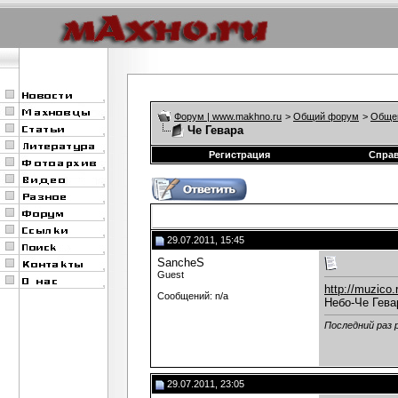
Форум | www.makhno.ru
>
Общий форум
>
Обще
Че Гевара
Регистрация
Спра
29.07.2011, 15:45
SancheS
Guest
http://muzic
Сообщений: n/a
Небо-Че Гева
Последний раз 
29.07.2011, 23:05