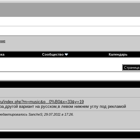
ние
вка
Сообщество
Календарь
Страница 
o.ru/index.php?m=music&q...0%B0&x=33&y=19
ра,другой вариант на русском,в левом нижнем углу под рекламой
редактировалось SancheS; 29.07.2011 в
17:26
.