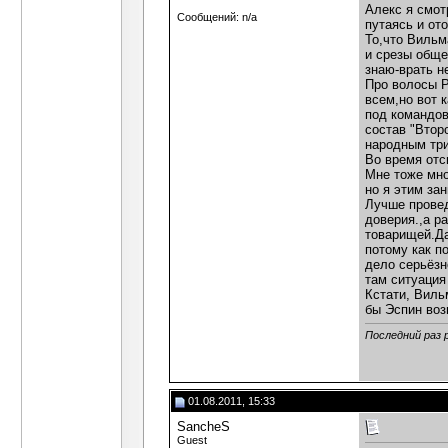
Алекс я смот
Сообщений: n/a
путаясь и от
То,что Вильм
и срезы обще
знаю-врать н
Про волосы 
всем,но вот 
под командов
состав "Втор
народным тр
Во время отс
Мне тоже мно
но я этим за
Лучше провед
доверия.,а р
товарищей.Да
потому как п
дело серьёзн
там ситуация
Кстати, Виль
бы Эспин воз
Последний раз 
01.08.2011, 15:33
SancheS
Guest