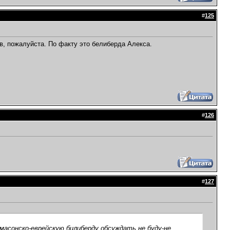
#
125
в, пожалуйста. По факту это белиберда Алекса.
#
126
#
127
масонско-еврейскую билиберду обсуждать не буду-не