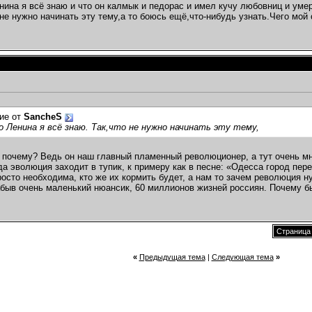
нина я всё знаю и что он калмык и педорас и имел кучу любовниц и уме
 не нужно начинать эту тему,а то боюсь ещё,что-нибудь узнать.Чего мой
ие от
SancheS
о Ленина я всё знаю. Так,что не нужно начинать эту тему,
 почему? Ведь он наш главный пламенный революционер, а тут очень мн
да эволюция заходит в тупик, к примеру как в песне: «Одесса город пер
осто необходима, кто же их кормить будет, а нам то зачем революция н
абыв очень маленький нюансик, 60 миллионов жизней россиян. Почему б
Страница 
«
Предыдущая тема
|
Следующая тема
»