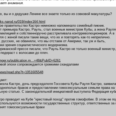
вает внимания.
ю, вы и о дедушке Ленине все знаете только из совковой макулатуры?
oks.narod.ru/019/index164.html
е правительство Кастро немножко напоминало семейный пикник.
 премьера Кастро, Рауль, стал военньм министром Кубы, а жена Рауля
милицией и собственноручно расстреливала контрреволюционеров. А в
я с женой писали такие вещи, что их и повторять как-то неприлично.
 русских, не обвиняли, что мы отстаем от Америки, так уж и быть,
чки зрения социалистического модернизма.
мериканской прессе писали, что Рауль Кастро не только военный министр,
 педераст с волосами до плеч.
ringer.ru/publication.m...=48&PubID=6261
овой эпохи сопровождается громкими скандалами
u/news/read.php?t=1051605548
щают:
иэла Кастро, дочь председателя Госсовета Кубы Рауля Кастро, заявила
однополых браков и предоставлении гомосексуальным семьям права на 
ьную статью. С законодательной инициативой выступила Федерация куб
ро проводит на Кубе "крестовый поход" против гомофобии. В этом ее 
спользуются возможности государственных структур, ответственных за 
онят гомосексуальные браки