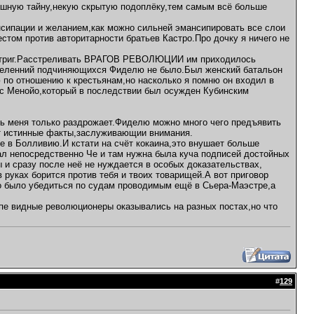
рашную тайну,некую скрытую подоплёку,тем самым всё больше
нсипации и желанием,как можно сильней эмансипировать все слои
стом против авторитарности братьев Кастро.Про дочку я ничего не
состриг.Расстреливать ВРАГОВ РЕВОЛЮЦИИ им приходилось
азделенний подчиняющихся Фиделю не было.Был женский батальон
 по отношению к крестьянам,но насколько я помню он входил в
ес Менойо,который в последствии был осужден Кубинским
шь меня только раздрожает.Фиделю можно много чего предъявить
ут истинные факты,заслуживающии внимания.
е в Болливию.И кстати на счёт кокаина,это внушает больше
ал непосредственно Че и там нужна была куча подписей достойных
 и сразу после неё не нуждается в особых доказательствах,
в руках борится против тебя и твоих товарищей.А вот приговор
о было убедиться по судам проводимым ещё в Сьера-Маэстре,а
пе видные революционеры оказывались на разных постах,но что
#
129