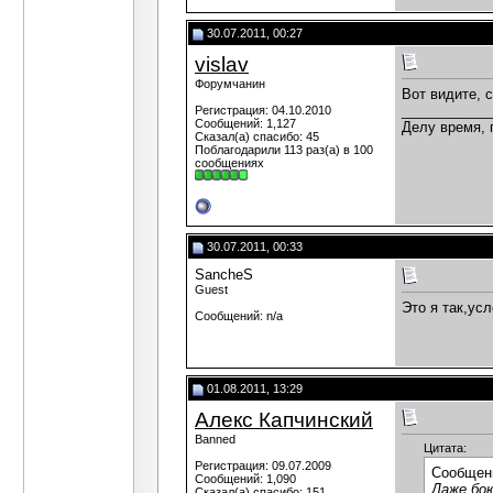
30.07.2011, 00:27
vislav
Форумчанин
Вот видите, 
___________
Регистрация: 04.10.2010
Сообщений: 1,127
Делу время, 
Сказал(а) спасибо: 45
Поблагодарили 113 раз(а) в 100
сообщениях
30.07.2011, 00:33
SancheS
Guest
Это я так,ус
Сообщений: n/a
01.08.2011, 13:29
Алекс Капчинский
Banned
Цитата:
Регистрация: 09.07.2009
Сообщен
Сообщений: 1,090
Даже бою
Сказал(а) спасибо: 151