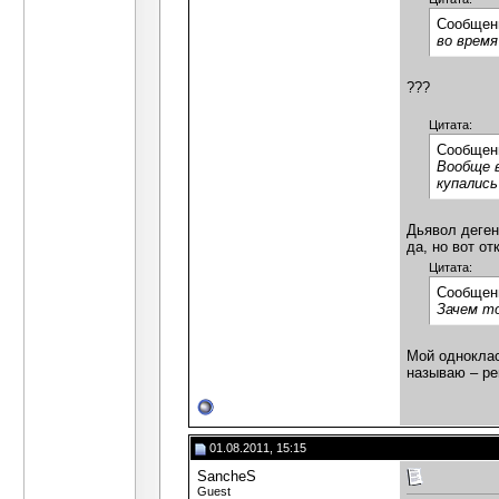
Сообщен
во врем
???
Цитата:
Сообщен
Вообще в
купались
Дьявол деген
да, но вот от
Цитата:
Сообщен
Зачем то
Мой одноклас
называю – ре
01.08.2011, 15:15
SancheS
Guest