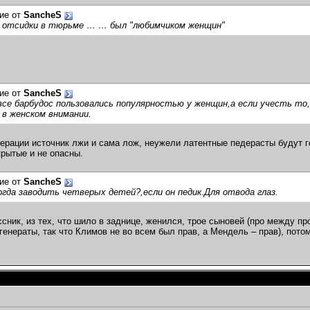
ие от
SancheS
я отсидки в тюрьме … … был "любимчиком женщин"
ие от
SancheS
се барбудос пользовались популярностью у женщин,а если учесть то,
 в женском внимании.
ерации источник лжи и сама лож, неужели латентные педерасты будут го
крытые и не опасны.
ие от
SancheS
гда заводить четверых детей?,если он педик.Для отвода глаз.
сник, из тех, что шило в заднице, женился, трое сыновей (про между пр
генераты, так что Климов не во всем был прав, а Мендель – прав), пот