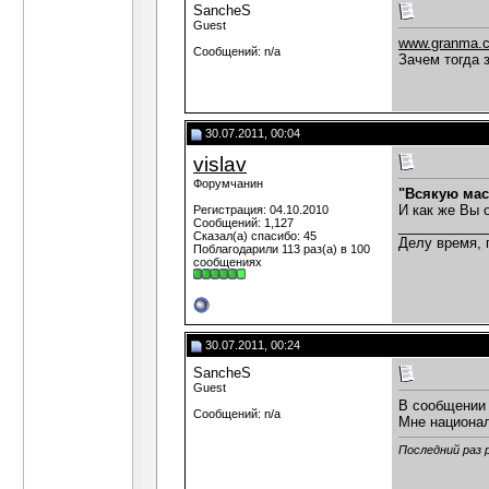
SancheS
Guest
www.granma.cu
Сообщений: n/a
Зачем тогда 
30.07.2011, 00:04
vislav
Форумчанин
"Всякую мас
И как же Вы 
Регистрация: 04.10.2010
Сообщений: 1,127
___________
Сказал(а) спасибо: 45
Делу время, 
Поблагодарили 113 раз(а) в 100
сообщениях
30.07.2011, 00:24
SancheS
Guest
В сообщении 
Сообщений: n/a
Мне национал
Последний раз 