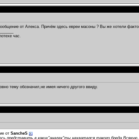
сообщение от Алекса. Причём здесь евреи масоны ? Вы же хотели факто
_______
потехе час.
ловно тему обозначил,не имея ничего другого ввиду.
ие от
SancheS
сь представить в каких"аналах"ты нахватался такого бреда.Всякую 