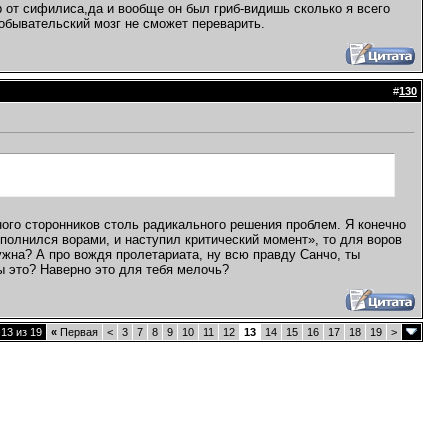
р от сифилиса,да и вообще он был гриб-видишь сколько я всего
 обывательский мозг не сможет переварить.
#
130
ого сторонников столь радикального решения проблем. Я конечно
еполнился ворами, и наступил критический момент», то для воров
ужна? А про вождя пролетариата, ну всю правду Санчо, ты
ы это? Наверно это для тебя мелочь?
13 из 19
«
Первая
<
3
7
8
9
10
11
12
13
14
15
16
17
18
19
>