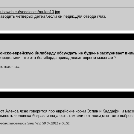
baweb.cu/secciones/raul/ra10.jpg
заводить четверых детей?,если он педик.Для отвода глаз.
онско-еврейскую билиберду обсуждать не буду-не заслуживает вни
определили, что эта белиберда принадлежит евреям масонам ?
_______
потехе час.
от Алекса ясно говорится про еврейские корни Эспин и Каддафи, и масо
ьность человека безразлична,а есть там или нет ложи,мне тоже всёровн
редактировалось SancheS; 30.07.2011 в
00:31
.