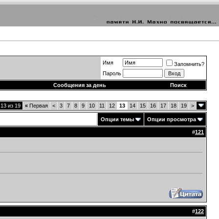
Имя
Запомнить?
Пароль
Сообщения за день
Поиск
13 из 19
«
Первая
<
3
7
8
9
10
11
12
13
14
15
16
17
18
19
>
Опции темы
Опции просмотра
#
121
#
122