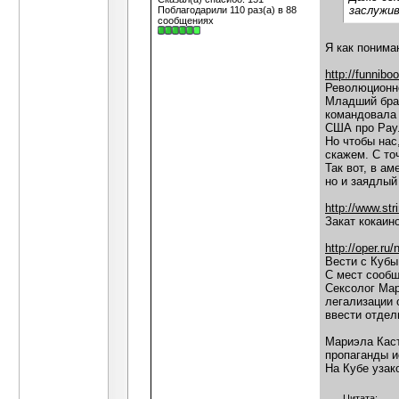
заслужи
Поблагодарили 110 раз(а) в 88
сообщениях
Я как понима
http://funnibo
Революционно
Младший брат
командовала 
США про Раул
Но чтобы нас,
скажем. С то
Так вот, в а
но и заядлый
http://www.st
Закат кокаин
http://oper.r
Вести с Кубы
С мест сооб
Сексолог Мар
легализации 
ввести отдел
Мариэла Каст
пропаганды и
На Кубе узак
Цитата: