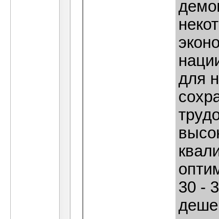
демо
некот
экон
нации
для н
сохр
трудо
высо
квал
опти
30 - 
деше