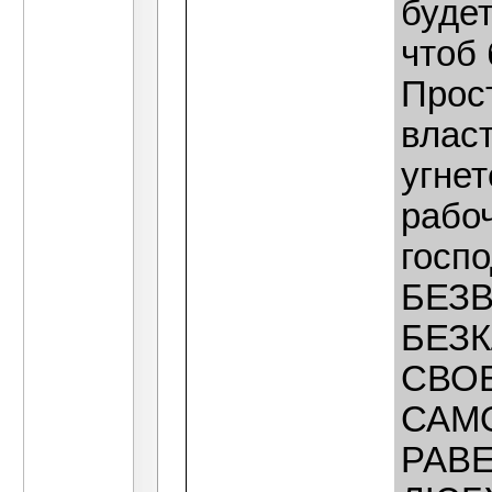
будет
чтоб 
Прос
власт
угне
рабо
госп
БЕЗВ
БЕЗ
СВО
САМО
РАВ