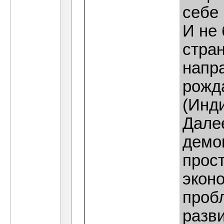
себе
И не 
стра
напр
рожд
(Инди
Дале
демо
прост
эконо
проб
разв