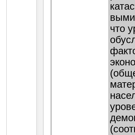
ката
выми
что 
обус
факто
экон
(общ
мате
насе
уров
демо
(соо