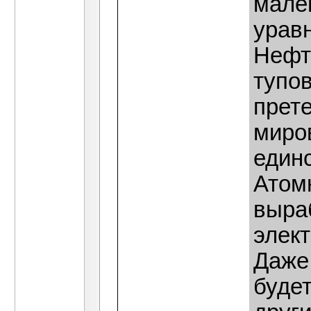
мале
урав
Нефть
тупо
прет
миров
един
Атом
выра
элек
Даже 
будет