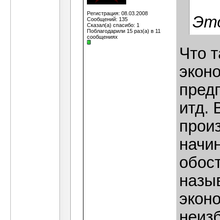
Регистрация: 08.03.2008
Это
Сообщений: 135
Сказал(а) спасибо: 1
Поблагодарили 15 раз(а) в 11
сообщениях
Что т
экон
пред
итд. 
произ
начи
обост
назы
эконо
неиз