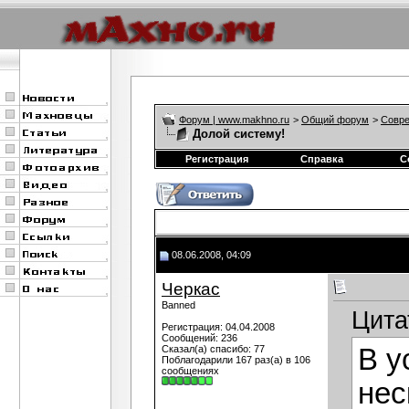
Форум | www.makhno.ru
>
Общий форум
>
Совре
Долой систему!
Регистрация
Справка
С
08.06.2008, 04:09
Черкас
Banned
Цита
Регистрация: 04.04.2008
Сообщений: 236
Сказал(а) спасибо: 77
В у
Поблагодарили 167 раз(а) в 106
сообщениях
нес