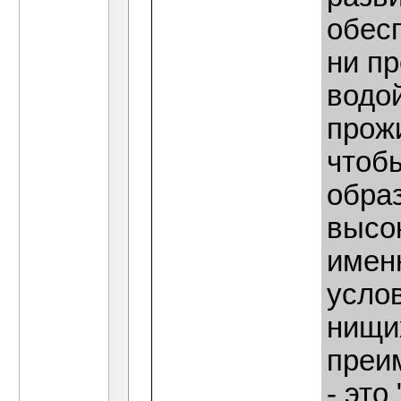
обес
ни пр
водо
прожи
чтоб
образ
высо
имен
усло
нищи
преи
- это