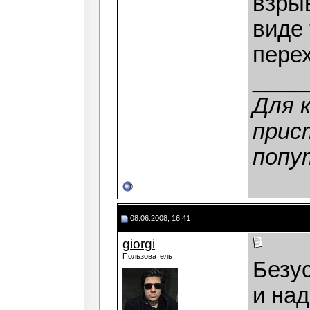
взрыв
виде
перех
____
Для 
прис
попу
08.06.2008, 16:41
giorgi
Пользователь
Безус
и над