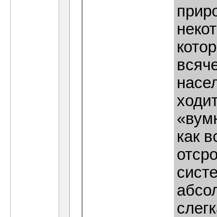
прир
неко
кото
всяч
насе
ходит
«вумн
как в
отсро
сист
абсол
слегк