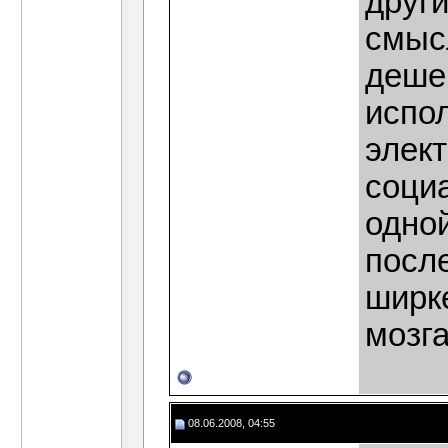
други
смысл
дешев
испо
элект
социа
одной
посл
ширк
мозг
08.06.2008, 04:55