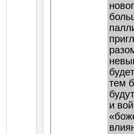
новог
больш
палл
приг
разо
невы
будет
тем 
буду
и вой
«бож
влия