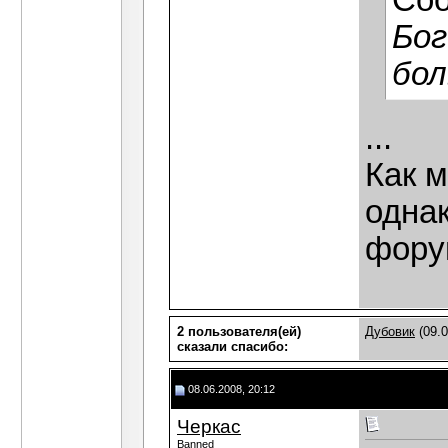
Со
Бог
бол
...
Как м
однак
фору
2 пользователя(ей)
Дубовик
(09.0
сказали cпасибо:
08.06.2008, 20:12
Черкас
Banned