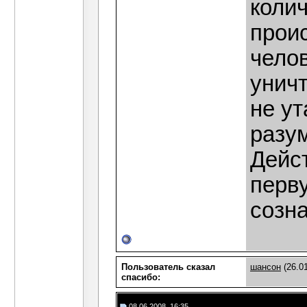
колич
проис
чело
унич
не ут
разум
Дейс
перв
созна
Пользователь сказал
шансон
(26.01
cпасибо:
08.06.2008, 16:35