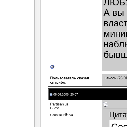
ЛЮБУ
А вы 
власт
мини
наблю
бывш
Пользователь сказал
шансон
(26.01
cпасибо:
08.06.2008, 20:07
Partisanius
Guest
Цита
Сообщений: n/a