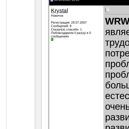
Krystal
Новичок
WRW
Регистрация: 29.07.2007
Сообщений: 8
являе
Сказал(а) спасибо: 1
Поблагодарили 0 раз(а) в 0
сообщениях
труд
потре
пробл
проб
больш
есте
очень
разви
разв