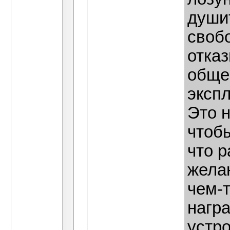
души
свобо
отказ
обще
эксп
Это н
чтобы
что 
жела
чем-
нагр
устро