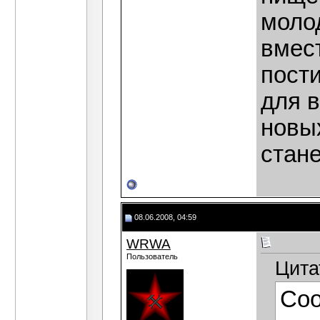
моло
вмес
пости
для 
новы
стан
08.06.2008, 04:59
WRWA
Пользователь
Цита
Со