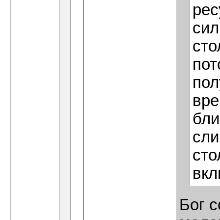
рес
сил
сто
пот
пол
вре
бли
сли
сто
вкл
Бог 