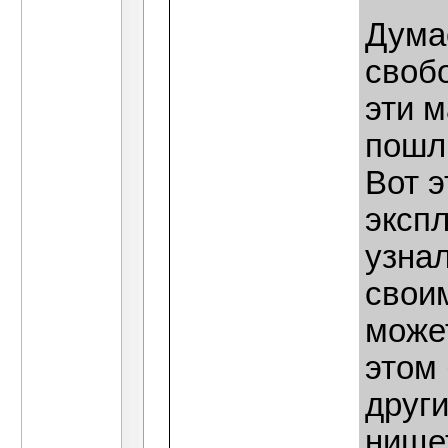
Дума
своб
эти м
пошл
Вот э
экспл
узна
своим
може
этом 
други
нищет