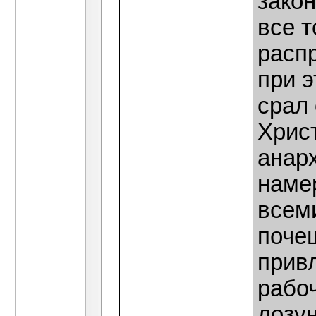
закон
все т
расп
при 
срал 
Хрис
анар
намер
всем
почеш
привл
рабоч
лозун