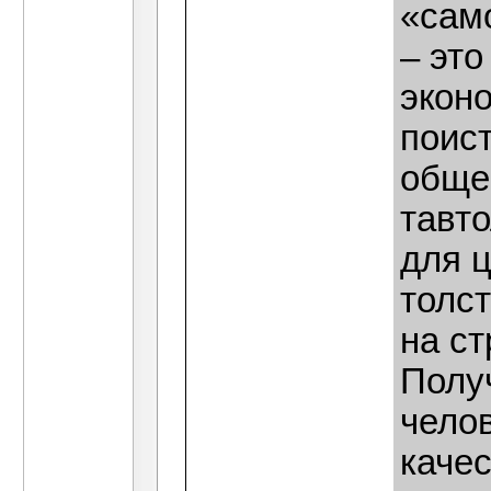
«сам
– это
эконо
поист
обще
тавто
для 
толс
на с
Получ
чело
качес