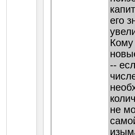
капи
его з
увел
Кому 
новые
-- ес
числ
необ
коли
не мо
самой
изым