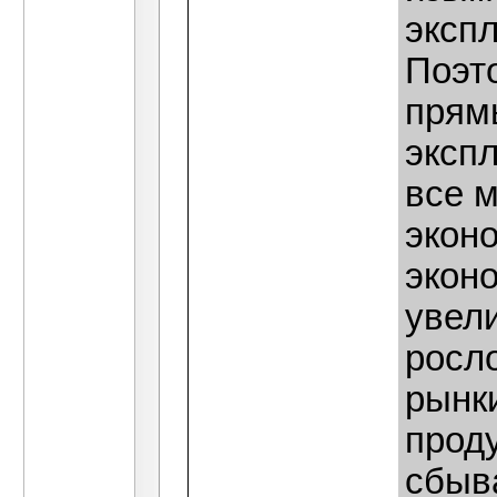
эксп
Поэт
прям
эксп
все 
эконо
экон
увел
росл
рынки
прод
сбыв