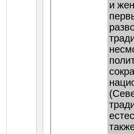
и же
первы
разв
тради
несм
полит
сокра
наци
(Сев
трад
есте
также