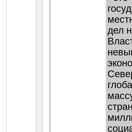
госуд
мест
дел н
Влас
невыг
экон
Севе
глоб
масс
стран
милли
соци