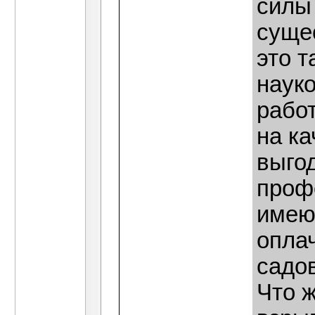
силы 
сущес
это т
наук
работ
на ка
выго
проф
имею
опла
садов
Что 