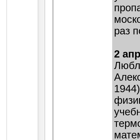
проп
моско
раз п
2 ап
Любл
Алек
1944)
физик
учеб
терм
матем