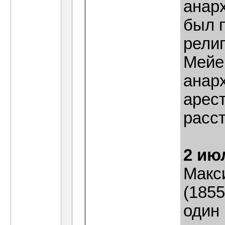
анарх
был 
рели
Мейе
анар
арест
расст
2 ию
Макс
(1855
один