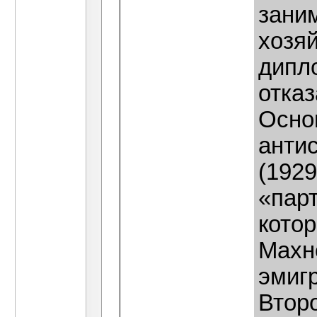
зани
хозяй
дипл
отка
Осно
анти
(1929
«пар
котор
Махн
эмиг
Втор