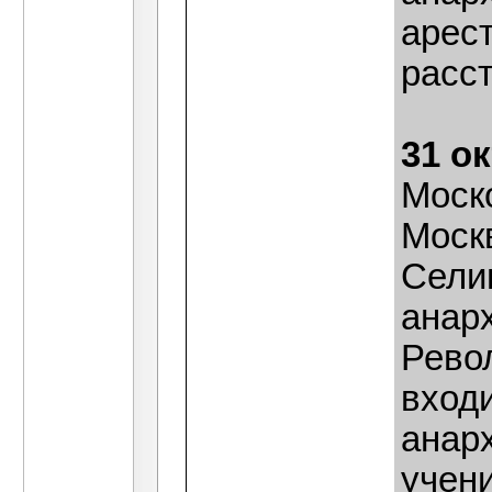
арест
расст
31 о
Моск
Моск
Сели
анарх
Рево
вход
анар
учени