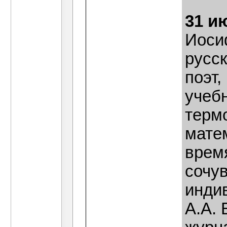
31 и
Иоси
русск
поэт,
учеб
терм
матем
врем
сочу
инди
А.А. 