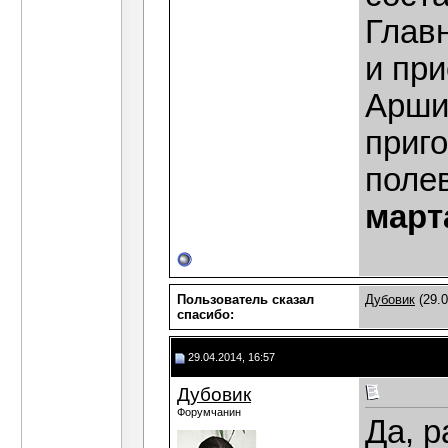
Глав
и пр
Арши
приго
поле
март
Пользователь сказал
Дубовик
(29.0
cпасибо:
29.04.2014, 16:57
Дубовик
Форумчанин
Да, р