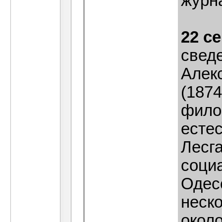
журн
22 с
свед
Алек
(1874
фило
есте
Лесга
соци
Одес
неско
около