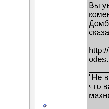
Вы у
коме
Домб
сказа
http:/
odes.
____
"Не в
что в
махн