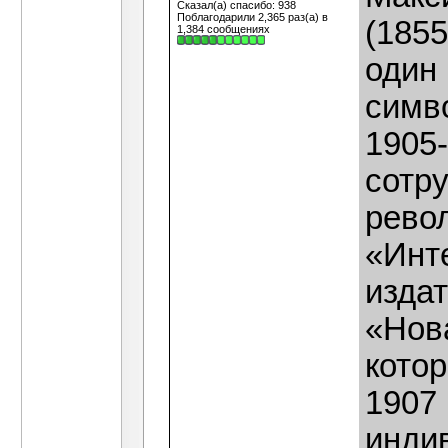
Сказал(а) спасибо: 938
Поблагодарили 2,365 раз(а) в
(1855
1,384 сообщениях
один
симв
1905
сотр
рево
«Инт
изда
«Нова
котор
1907
инди