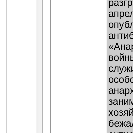
разг
апре
опуб
антиб
«Ана
войны
служи
особо
анарх
зани
хозяй
бежал