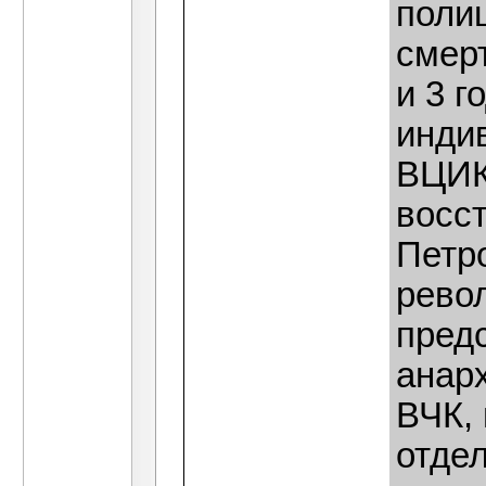
полиц
смерт
и 3 г
инди
ВЦИК
восс
Петро
рево
пред
анар
ВЧК,
отде