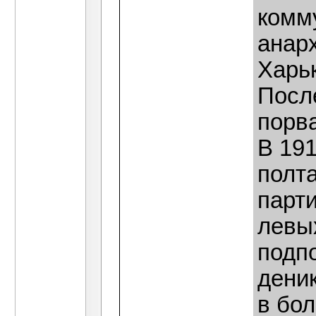
комму
анар
Харьк
Посл
порва
В 191
полта
парти
левы
подп
деник
в бо