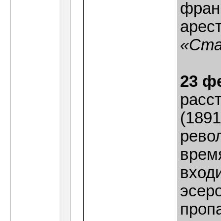
фран
арес
«Ста
23 ф
расс
(1891
рево
врем
входи
эсер
проп