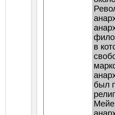
Рево
анар
анарх
фило
в ко
свобо
марк
анарх
был 
рели
Мейе
анар