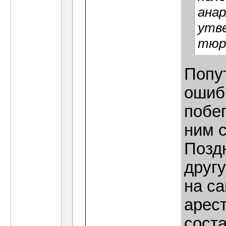
анар
утве
тюр
Попу
ошиб
побег
ним с
Поздн
другу
на с
арест
сост