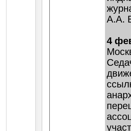
журн
А.А. 
4 фе
Моск
Седа
движ
ссылк
анар
пере
ассо
участ