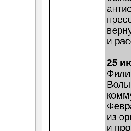
антис
прес
верн
и рас
25 и
Фили
Вольн
комм
Февр
из ор
и пр