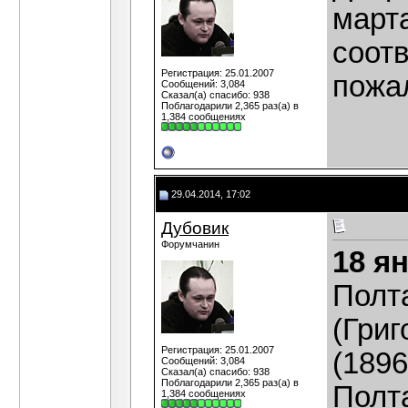
март
соот
Регистрация: 25.01.2007
пожа
Сообщений: 3,084
Сказал(а) спасибо: 938
Поблагодарили 2,365 раз(а) в
1,384 сообщениях
29.04.2014, 17:02
Дубовик
Форумчанин
18 я
Полт
(Гри
Регистрация: 25.01.2007
(1896
Сообщений: 3,084
Сказал(а) спасибо: 938
Поблагодарили 2,365 раз(а) в
Полт
1,384 сообщениях