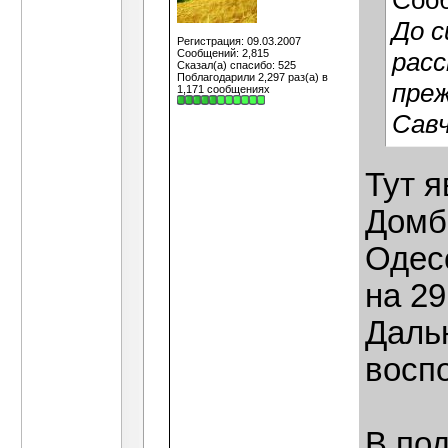
Соо
До с
Регистрация: 09.03.2007
Сообщений: 2,815
расс
Сказал(а) спасибо: 525
Поблагодарили 2,297 раз(а) в
преж
1,171 сообщениях
Савч
Тут я
Домб
Одесс
на 29
Даль
воспо
В под