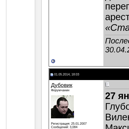
пере
арест
«Ста
После
30.04.
01.05.2014, 18:03
Дубовик
Форумчанин
27 я
Глубо
Виле
Регистрация: 25.01.2007
Макс
Сообщений: 3,084