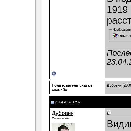
1919 
расст
Изображени
Объявле
После
23.04.
Пользователь сказал
Дубовик
(23.0
cпасибо:
23.04.2014, 17:37
Дубовик
Форумчанин
Види