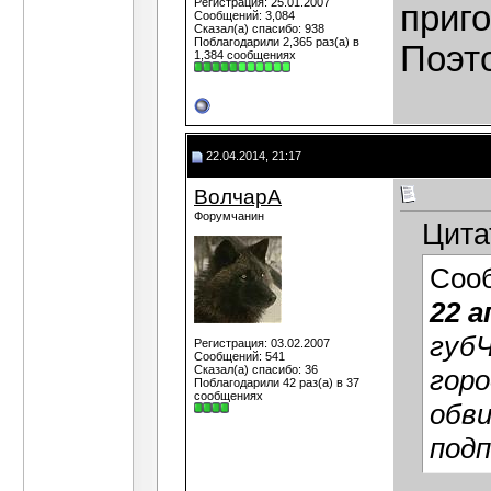
Регистрация: 25.01.2007
приго
Сообщений: 3,084
Сказал(а) спасибо: 938
Поблагодарили 2,365 раз(а) в
Поэто
1,384 сообщениях
22.04.2014, 21:17
ВолчарА
Форумчанин
Цита
Соо
22 а
губ
Регистрация: 03.02.2007
Сообщений: 541
Сказал(а) спасибо: 36
горо
Поблагодарили 42 раз(а) в 37
сообщениях
обв
подп