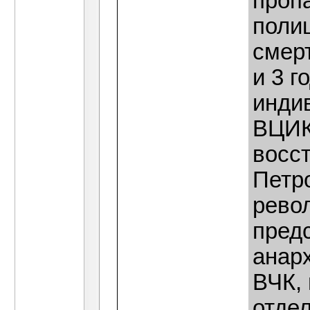
проп
полиц
смерт
и 3 г
инди
ВЦИК
восс
Петро
рево
пред
анар
ВЧК,
отде