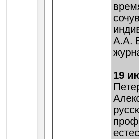
врем
сочу
инди
А.А. 
журн
19 и
Пете
Алек
русс
проф
есте