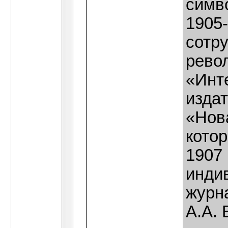
симв
1905
сотр
рево
«Инт
изда
«Нова
котор
1907
инди
журн
А.А. 