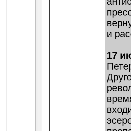
антис
прес
верн
и рас
17 и
Пете
Друго
рево
врем
входи
эсер