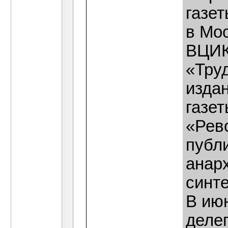
газет
в Мос
ВЦИК
«Тру
изда
газе
«Рев
публ
анар
синт
В ию
деле