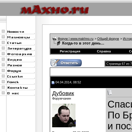
Форум | www.makhno.ru
>
Общий форум
>
Истор
Когда-то в этот день...
Регистрация
Справка
С
Страница 67 из 
04.04.2014, 08:52
Дубовик
Форумчанин
Спас
По Бр
и пос