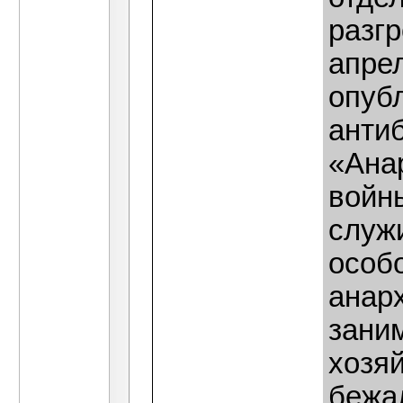
разг
апре
опуб
антиб
«Ана
войны
служи
особо
анарх
зани
хозяй
бежал