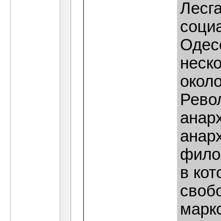
Лесга
соци
Одес
неско
около
Рево
анар
анарх
фило
в ко
свобо
марк