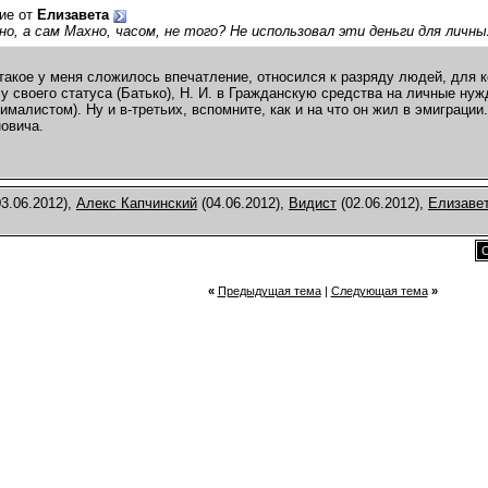
ие от
Елизавета
о, а сам Махно, часом, не того? Не использовал эти деньги для личны
 такое у меня сложилось впечатление, относился к разряду людей, для 
лу своего статуса (Батько), Н. И. в Гражданскую средства на личные нуж
ималистом). Ну и в-третьих, вспомните, как и на что он жил в эмиграции
овича.
3.06.2012),
Алекс Капчинский
(04.06.2012),
Видист
(02.06.2012),
Елизаве
С
«
Предыдущая тема
|
Следующая тема
»