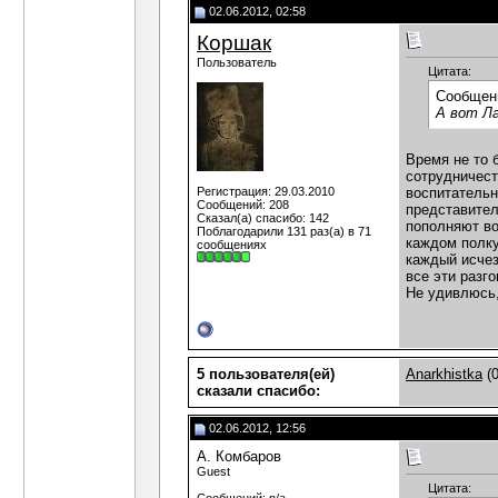
02.06.2012, 02:58
Коршак
Пользователь
Цитата:
Сообщен
А вот Ла
Время не то 
сотрудничест
Регистрация: 29.03.2010
воспитательн
Сообщений: 208
представител
Сказал(а) спасибо: 142
пополняют во
Поблагодарили 131 раз(а) в 71
каждом полку
сообщениях
каждый исчез
все эти разг
Не удивлюсь,
5 пользователя(ей)
Anarkhistka
(0
сказали cпасибо:
02.06.2012, 12:56
А. Комбаров
Guest
Цитата: