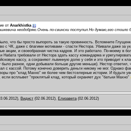
ие от
Anarkhistka
шкевича неодобряю.Очень по-свински поступил.Но думаю,его стоило 
было, что бы просто выпороть за такую провинность. Вспомните Глущенка
во с ЧК, даже с благими мотивами - спасти Нестора. Убивали даже за у
ые акции, и своеобразная чистка кадров. И это работало. По-моему в бо
и Набата требовали от Нестора здать кассу командарма и урегулировать
йсковую кассу, а сохраняют львинную долю у себя и это приводит к кла
 было разное, одни добывали больше другие меньше). Нестор ответил, ч
ал с кассой. Потому конечно доверить деньги никому не мог. Однако фак
оворы про "клад Махно" не более чем бестселерные истории. И будьте у
 если всплывет "проклятый клад, который охраняет дух "батьки Махно"
3.06.2012),
Видист
(02.06.2012),
Елизавета
(02.06.2012)