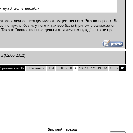
х нужд, хоть иногда?
которых личное неотделимо от общественного. Это во-первых. Во-
ды не нужны были, у него и так все было (причем в запросах он
. Так что "общественные деньги для личных нужд" - это не про
та
(02.06.2012)
траница 9 из 15
«
Первая
<
3
4
5
6
7
8
9
10
11
12
13
14
15
>
Быстрый переход