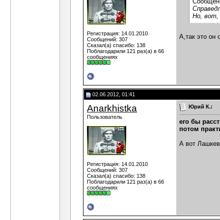
Сообщен
Справедл
Но, вот,
Регистрация: 14.01.2010
А,так это он
Сообщений: 307
Сказал(а) спасибо: 138
Поблагодарили 121 раз(а) в 66
сообщениях
02.06.2012, 01:41
Anarkhistka
Юрий К.:
Пользователь
его бы расс
потом практ
А вот Лашкев
Регистрация: 14.01.2010
Сообщений: 307
Сказал(а) спасибо: 138
Поблагодарили 121 раз(а) в 66
сообщениях