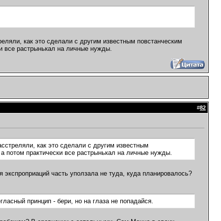
треляли, как это сделали с другим известным повстанческим
и все растрынькал на личные нужды.
#
82
асстреляли, как это сделали с другим известным
а потом практически все растрынькал на личные нужды.
емя экспроприаций часть уползала не туда, куда планировалось?
гласный принцип - бери, но на глаза не попадайся.