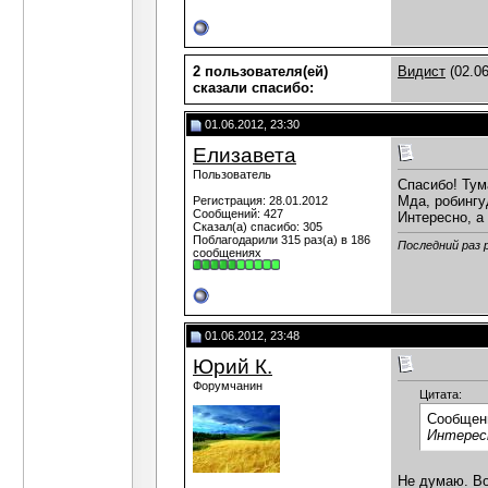
2 пользователя(ей)
Видист
(02.06
сказали cпасибо:
01.06.2012, 23:30
Елизавета
Пользователь
Спасибо! Тум
Мда, робингу
Регистрация: 28.01.2012
Сообщений: 427
Интересно, а
Сказал(а) спасибо: 305
Поблагодарили 315 раз(а) в 186
Последний раз 
сообщениях
01.06.2012, 23:48
Юрий К.
Форумчанин
Цитата:
Сообщен
Интересн
Не думаю. Во