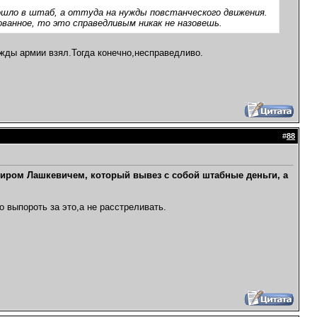
пошло в штаб, а оттуда на нужды повстанческого движения.
ованное, то это справедливым никак не назовешь.
ужды армии взял.Тогда конечно,несправедливо.
#
88
диром Лашкевичем, который вывез с собой штабные деньги, а
 выпороть за это,а не расстреливать.