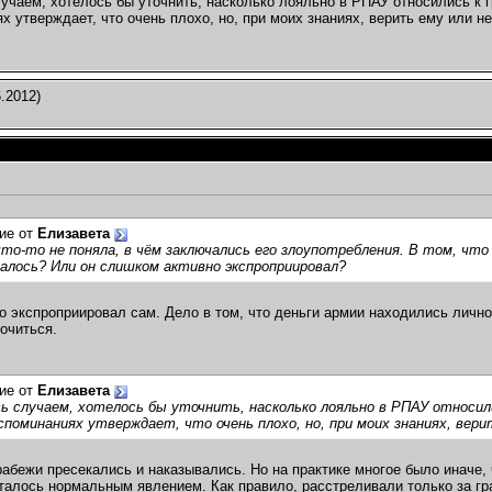
учаем, хотелось бы уточнить, насколько лояльно в РПАУ относились к 
х утверждает, что очень плохо, но, при моих знаниях, верить ему или н
.2012)
ие от
Елизавета
что-то не поняла, в чём заключались его злоупотребления. В том, что
алось? Или он слишком активно экспроприировал?
о экспроприировал сам. Дело в том, что деньги армии находились лично у
кочиться.
ие от
Елизавета
ь случаем, хотелось бы уточнить, насколько лояльно в РПАУ относил
споминаниях утверждает, что очень плохо, но, при моих знаниях, вери
абежи пресекались и наказывались. Но на практике многое было иначе, ч
талось нормальным явлением. Как правило, расстреливали только за гр