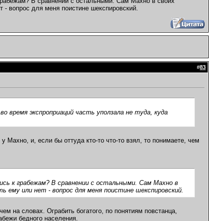
грабежам? В сравнении с остальными. Сам Махно в своих
ет - вопрос для меня поистине шекспировский.
#
83
 во время экспроприаций часть уползала не туда, куда
 Махно, и, если бы оттуда кто-то что-то взял, то понимаете, чем
ись к грабежам? В сравнении с остальными. Сам Махно в
ть ему или нет - вопрос для меня поистине шекспировский.
ем на словах. Ограбить богатого, по понятиям повстанца,
абежи бедного населения.