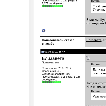
Поблагодарили 2,297 раз(а) в
Цитата:
1,171 сообщениях
Сообщен
То есть,
Если бы Щусь
командиром Л
Пользователь сказал
Елизавета
(01
cпасибо:
01.06.2012, 15:47
Елизавета
Пользователь
Цитата:
Регистрация: 28.01.2012
Если бы 
Сообщений: 427
повстанч
Сказал(а) спасибо: 305
Поблагодарили 315 раз(а) в 186
сообщениях
Тогда я что-
Или он слишк
Цитата:
Разумеет