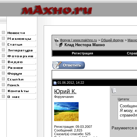
Форум | www.makhno.ru
>
Общий форум
>
Махно
Клад Нестора Махно
Регистрация
Спра
01.06.2012, 14:22
Юрий К.
Форумчанин
Цитата:
Сообщен
Я могу, 
справедл
Регистрация: 09.03.2007
Разумеется о
Сообщений: 2,815
Сказал(а) спасибо: 525