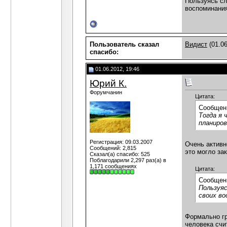
Пользуясь сл
воспоминания
Пользователь сказал
Видист
(01.06
cпасибо:
01.06.2012, 19:46
Юрий К.
Форумчанин
Цитата:
Сообщен
Тогда я 
планиров
Регистрация: 09.03.2007
Очень активн
Сообщений: 2,815
это могло за
Сказал(а) спасибо: 525
Поблагодарили 2,297 раз(а) в
1,171 сообщениях
Цитата:
Сообщен
Пользуяс
своих во
Формально гр
человека счи