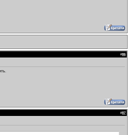
#
86
ить.
#
87