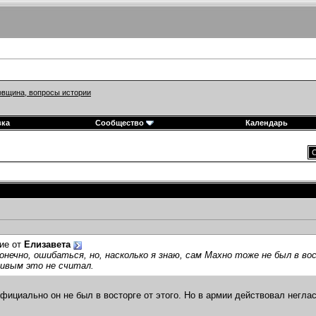
вщина, вопросы истории
вка
Сообщество
Календарь
С
ие от
Елизавета
конечно, ошибаться, но, насколько я знаю, сам Махно тоже не был в в
ивым это не считал.
фициально он не был в восторге от этого. Но в армии действовал негласн