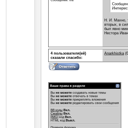
Сообщений: n/a
Сообщен
Интересн
Н. И. Махно,
вторых, в си
был явно мин
Нестора Иван
4 пользователя(ей)
Anarkhistka
(0
сказали cпасибо:
Ваши права в разделе
Вы
не можете
создавать новые темы
Вы
не можете
отвечать в темах
Вы
не можете
прикреплять вложения
Вы
не можете
редактировать свои сообщения
BB коды
Вкл.
Смайлы
Вкл.
[IMG]
код
Вкл.
HTML код
Выкл.
Правила форума