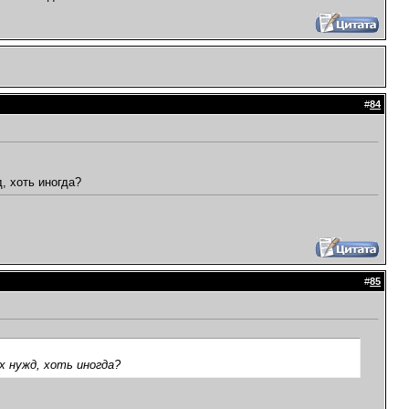
#
84
, хоть иногда?
#
85
х нужд, хоть иногда?