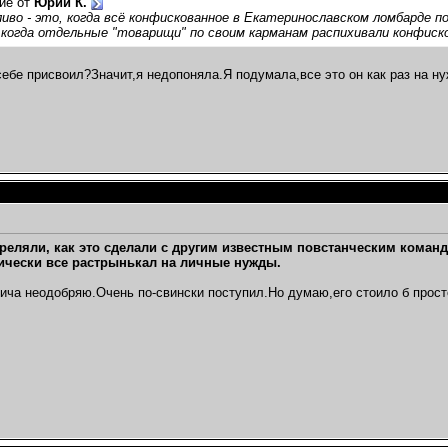
ие от
Юрий К.
иво - это, когда всё конфискованное в Екатеринославском ломбарде 
 когда отдельные "товарищи" по своим карманам распихивали конфиск
 себе присвоил?Значит,я недопоняла.Я подумала,все это он как раз на н
треляли, как это сделали с другим известным повстанческим коман
ически все растрынькал на личные нужды.
ича неодобряю.Очень по-свински поступил.Но думаю,его стоило б просто