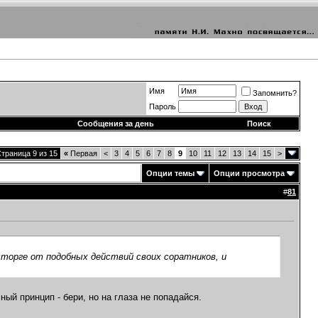
Имя
Запомнить?
Пароль
Сообщения за день
Поиск
траница 9 из 15
«
Первая
<
3
4
5
6
7
8
9
10
11
12
13
14
15
>
Опции темы
Опции просмотра
#
81
осторге от подобных действий своих соратников, и
ый принцип - бери, но на глаза не попадайся.