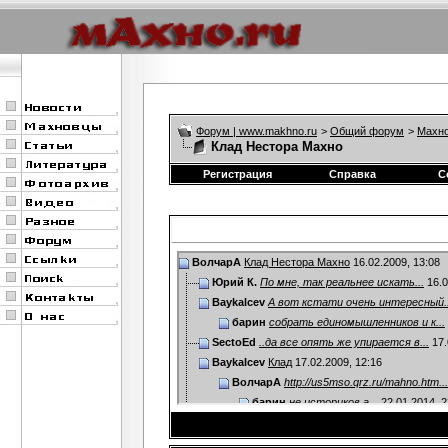
Форум | www.makhno.ru
>
Общий форум
>
Махно
Клад Нестора Махно
Регистрация
Справка
С
ВолчарА
Клад Нестора Махно
16.02.2009,
13:08
Юрий К.
По мне, так реальнее искать...
16.0
Baykalcev
А вот кстати очень интересный..
барин
собрать единомышленников и к...
SectoEd
..да все опять же упирается в...
17.
Baykalcev
Клад
17.02.2009,
12:16
ВолчарА
http://us5mso.qrz.ru/mahno.htm...
барин
не историков,а...
22.01.2014,
2
SectoEd
...хм-м-м-м-м...)))...а ведь...
17.02.20
SectoEd
...В Гуляй-Поле памятник...
17.02.20