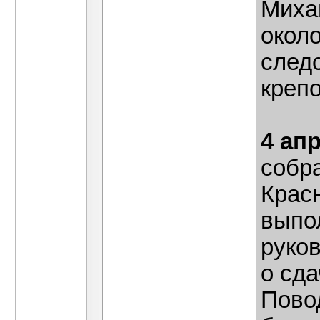
Миха
окол
след
крепо
4 ап
собр
Крас
выпо
руко
о сд
Пово