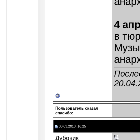
анар
4 ап
в тю
Музык
анар
После
20.04.
Пользователь сказал
cпасибо:
30.03.2013, 10:25
Дубовик