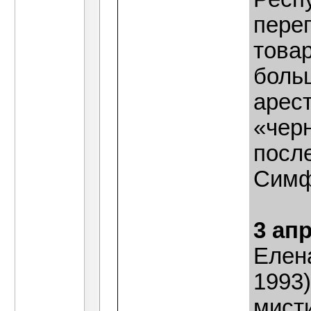
пере
това
боль
арес
«чер
посл
Симф
3 ап
Елен
1993)
мисти