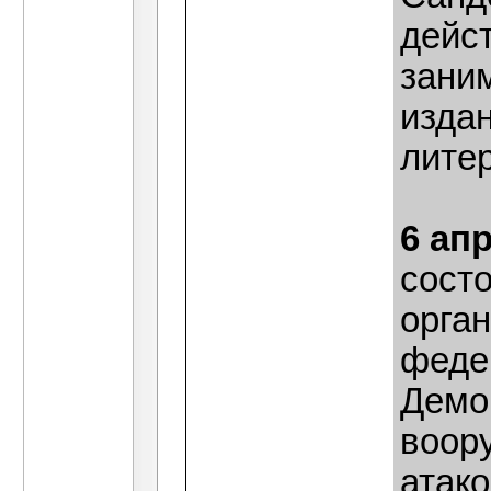
дейст
зани
изда
лите
6 ап
сост
орга
феде
Демо
воор
атак