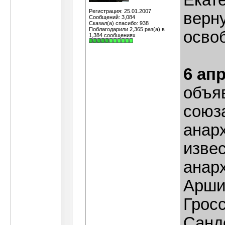
Екат
Регистрация: 25.01.2007
верн
Сообщений: 3,084
Сказал(а) спасибо: 938
Поблагодарили 2,365 раз(а) в
осво
1,384 сообщениях
6 ап
объя
союз
анар
изве
анарх
Аршин
Гросс
Санд