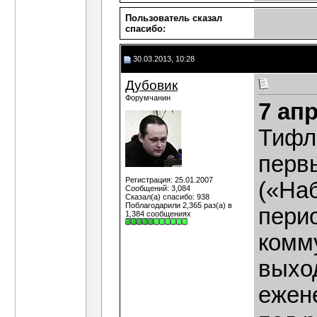
Пользователь сказал
cпасибо:
30.03.2013, 10:28
Дубовик
Форумчанин
7 ап
Тифл
перв
Регистрация: 25.01.2007
(«Наб
Сообщений: 3,084
Сказал(а) спасибо: 938
Поблагодарили 2,365 раз(а) в
пери
1,384 сообщениях
комму
выхо
ежене