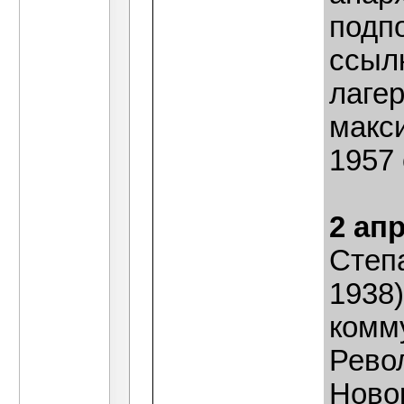
подпо
ссылк
лагер
макс
1957 
2 ап
Степ
1938)
комму
Рево
Ново