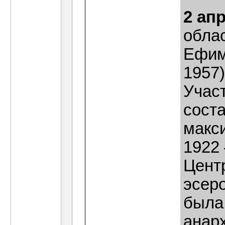
2 ап
обла
Ефим
1957)
Учас
сост
макс
1922 
Цент
эсер
была
анар