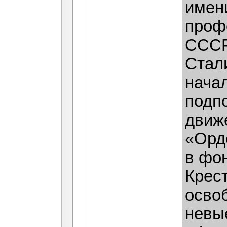
имени
проф
СССР
Стал
начал
подп
движ
«Орд
в фо
Крест
осво
невые