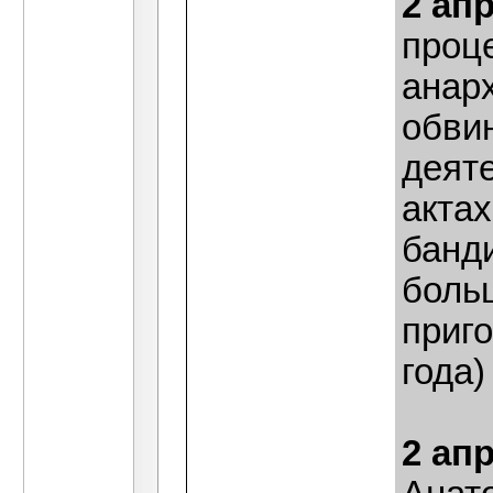
2 ап
проц
анар
обви
деят
акта
банди
боль
приго
года
2 ап