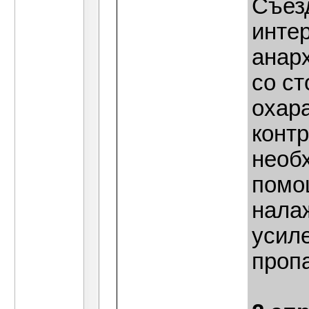
Съезд
инте
анарх
со ст
охар
конт
необ
помо
нала
усил
проп