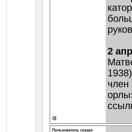
катор
боль
руко
2 ап
Матв
1938)
член
орлы
ссылк
Пользователь сказал