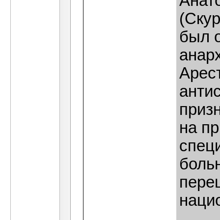
Анат
(Скур
был 
анар
Арес
анти
приз
на п
спец
боль
пере
наци