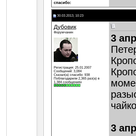
cпасибо:
30.03.2013, 10:23
Дубовик
Форумчанин
3 ап
Петер
Кроп
Регистрация: 25.01.2007
Кропо
Сообщений: 3,084
Сказал(а) спасибо: 938
Поблагодарили 2,365 раз(а) в
моме
1,384 сообщениях
разы
чайк
3 ап