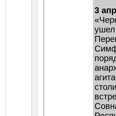
3 ап
«Чер
ушел
Пере
Симф
поряд
анар
агита
стол
встр
Совн
Респ