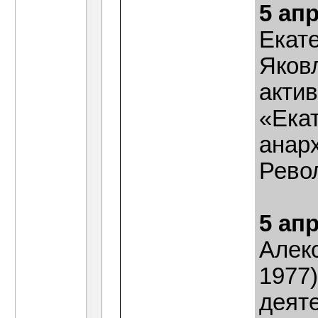
5 ап
Екат
Яковл
акти
«Ека
анар
Рево
5 ап
Алек
1977
деят