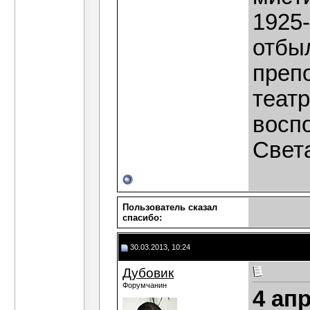
1925-
отбыл
преп
теат
восп
Света
Пользователь сказал
cпасибо:
30.03.2013, 10:24
Дубовик
Форумчанин
4 ап