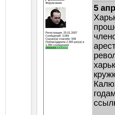
Форумчанин
5 ап
Харь
прош
Регистрация: 25.01.2007
члено
Сообщений: 3,084
Сказал(а) спасибо: 938
Поблагодарили 2,365 раз(а) в
арес
1,384 сообщениях
рево
харьк
кружк
Калю
годам
ссыл