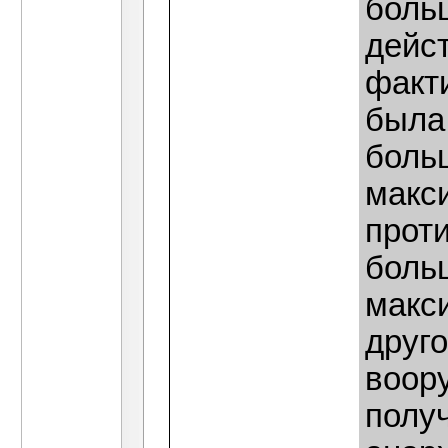
боль
дейс
факт
была
боль
макс
прот
боль
макс
друг
воор
полу