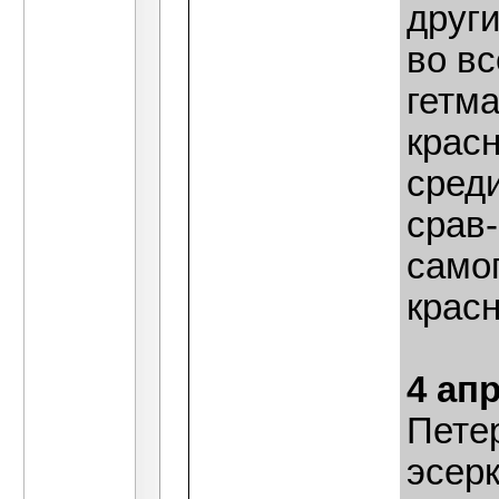
друг
во в
гетма
крас
сред
срав
самог
крас
4 ап
Пете
эсер