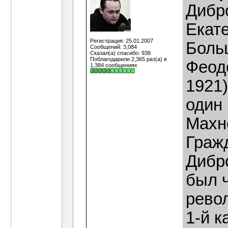
Дибр
Екат
Регистрация: 25.01.2007
Боль
Сообщений: 3,084
Сказал(а) спасибо: 938
Поблагодарили 2,365 раз(а) в
Феод
1,384 сообщениях
1921)
один
Махн
Граж
Дибр
был 
рево
1-й к