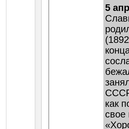
5 ап
Слав
роди
(1892
конца
сосла
бежа
занял
СССР
как п
свое
«Хор