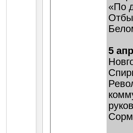
«По д
Отбыл
Бело
5 ап
Новг
Спир
Рево
комму
руков
Сорм