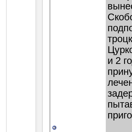
вынес
Скобо
подп
троц
Цурко
и 2 г
прин
лече
заде
пыта
приго