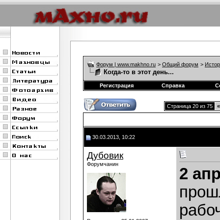
Форум | www.makhno.ru
>
Общий форум
>
Истор
Когда-то в этот день...
Регистрация
Справка
С
Страница 20 из 75
«
30.03.2013, 10:22
Дубовик
Форумчанин
2 ап
прош
рабо