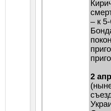
Кирич
смерт
– к 5
Бонд
поко
приг
приго
2 ап
(нын
съез
Украи