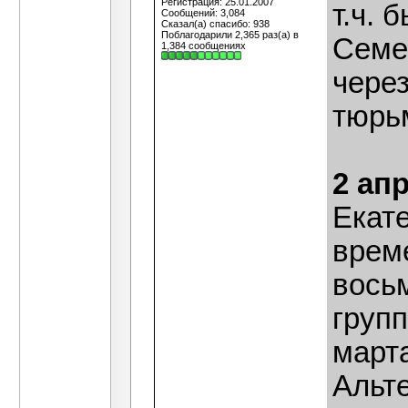
Регистрация: 25.01.2007
т.ч. 
Сообщений: 3,084
Сказал(а) спасибо: 938
Поблагодарили 2,365 раз(а) в
Семе
1,384 сообщениях
через
тюрь
2 ап
Екат
време
вось
груп
марта
Альте