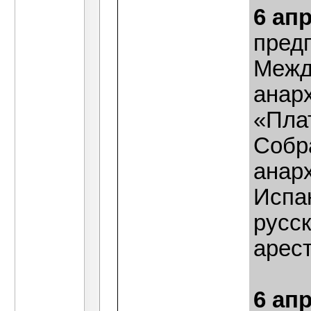
6 ап
пред
Межд
анар
«Пла
Собр
анар
Испан
русск
арес
6 ап