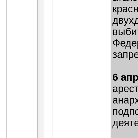
крас
двух
выби
Феде
запр
6 ап
арес
анар
подп
деят