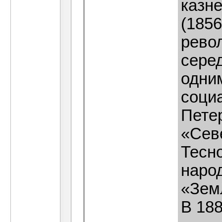
казн
(1856
рево
серед
одни
соци
Петер
«Сев
Тесно
наро
«Зем
В 18