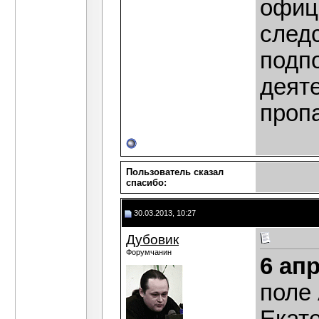
офиц
след
подп
деят
проп
Пользователь сказал
cпасибо:
30.03.2013, 10:27
Дубовик
Форумчанин
6 ап
поле