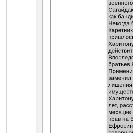
военного
Сагайдак
как банд
Некогда 
Каретник
пришлось
Харитону
действит
Впоследс
братьев 
Применив
заменил 
лишения 
имущест
Харитону
лет, рас
месяцев 
прав на 
Ефросинь
совершен