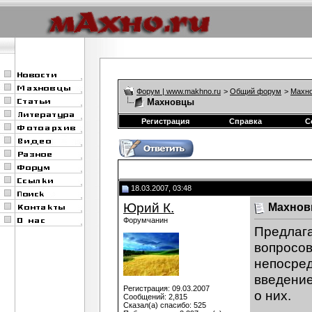
Форум | www.makhno.ru
>
Общий форум
>
Махно
Махновцы
Регистрация
Справка
С
18.03.2007, 03:48
Юрий К.
Махно
Форумчанин
Предлага
вопросов
непосред
введение
Регистрация: 09.03.2007
о них.
Сообщений: 2,815
Сказал(а) спасибо: 525
_______