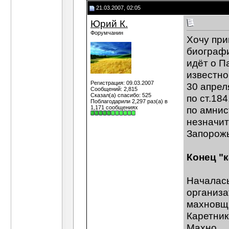
21.03.2007, 02:05
Юрий К.
Форумчанин
Хочу при
биографи
идёт о П
известно
Регистрация: 09.03.2007
30 апрел
Сообщений: 2,815
Сказал(а) спасибо: 525
по ст.18
Поблагодарили 2,297 раз(а) в
1,171 сообщениях
по амнис
незначит
Запорожь
Конец "
Началась
организа
махновщ
Каретник
Махно.