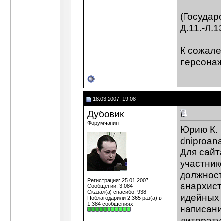
(Государ
Д.11.-Л.
К сожале
персонаж
18.03.2007, 19:08
Дубовик
Форумчанин
Юрию К. 
dniproan
Для сайт
участник
должност
Регистрация: 25.01.2007
анархист
Сообщений: 3,084
Сказал(а) спасибо: 938
идейных 
Поблагодарили 2,365 раз(а) в
1,384 сообщениях
написани
литерату