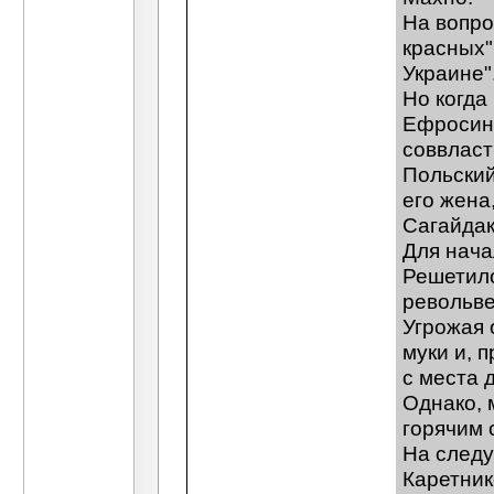
На вопро
красных"
Украине"
Но когда
Ефросинь
соввласт
Польский
его жена
Сагайдак
Для нача
Решетило
револьве
Угрожая 
муки и, 
с места д
Однако, 
горячим 
На следу
Каретник