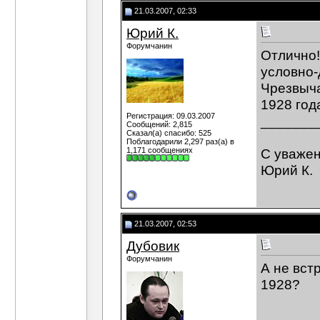
21.03.2007, 02:33
Юрий К.
Форумчанин
Отлично!
условно-
Чрезвыча
1928 год
Регистрация: 09.03.2007
_______
Сообщений: 2,815
Сказал(а) спасибо: 525
Поблагодарили 2,297 раз(а) в
1,171 сообщениях
С уваже
Юрий К.
21.03.2007, 02:53
Дубовик
Форумчанин
А не вст
1928?