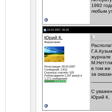
1992 год
любым ут
19.03.2007, 05:20
Юрий К.
Форумчанин
Располаг
Г.А.Кузь
журнале 
М.Неттла
Регистрация: 09.03.2007
в том же
Сообщений: 2,815
Сказал(а) спасибо: 525
за оказа
Поблагодарили 2,297 раз(а) в
1,171 сообщениях
_______
С уваже
Юрий К.