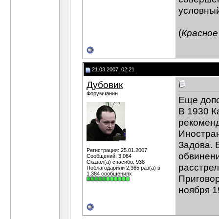
условный
(
Красное
21.03.2007, 02:21
Дубовик
Форумчанин
Еще доп
В 1930 К
рекоменд
Иностран
Задова. 
Регистрация: 25.01.2007
обвинени
Сообщений: 3,084
Сказал(а) спасибо: 938
расстрел
Поблагодарили 2,365 раз(а) в
1,384 сообщениях
Приговор
ноября 1