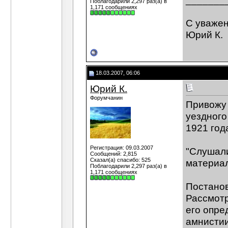
Поблагодарили 2,297 раз(а) в
1,171 сообщениях
С уваже
Юрий К.
18.03.2007, 06:06
Юрий К.
Форумчанин
Привожу 
уездного
1921 год
Регистрация: 09.03.2007
"Слушали:
Сообщений: 2,815
Сказал(а) спасибо: 525
материал
Поблагодарили 2,297 раз(а) в
1,171 сообщениях
Постанов
Рассмотр
его опре
амнистии