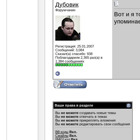
Дубовик
Форумчанин
Вот и я 
упоминае
Регистрация: 25.01.2007
Сообщений: 3,084
Сказал(а) спасибо: 938
Поблагодарили 2,365 раз(а) в
1,384 сообщениях
Ваши права в разделе
Вы
не можете
создавать новые темы
Вы
не можете
отвечать в темах
Вы
не можете
прикреплять вложения
Вы
не можете
редактировать свои сообщения
BB коды
Вкл.
Смайлы
Вкл.
[IMG]
код
Вкл.