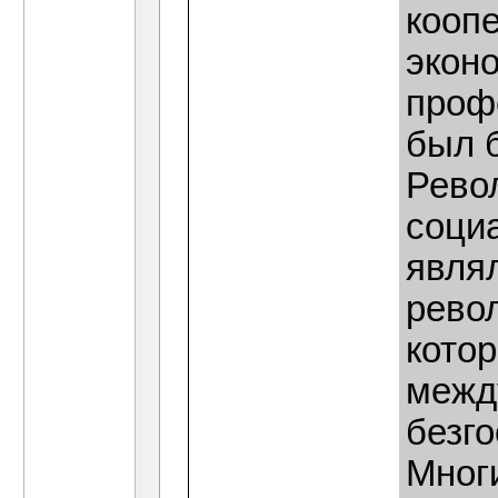
кооп
эконо
проф
был 
Рево
соци
явля
рево
кото
межд
безг
Мног