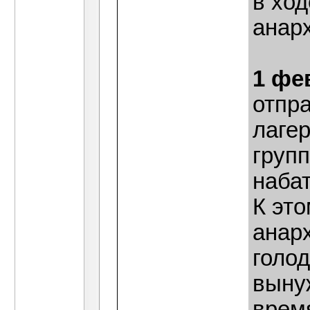
в хо
анар
1 фе
отпр
лаге
груп
набат
К эт
анар
голод
вынуж
врем