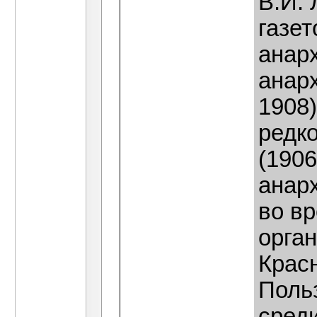
В.И.
газет
анар
анарх
1908)
редк
(1906
анар
во в
орган
Красн
Поль
сред