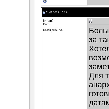
31.01.2013, 18:19
katran2
Guest
Боль
Сообщений: n/a
за т
Хоте
возм
замет
Для 
анар
готов
дата