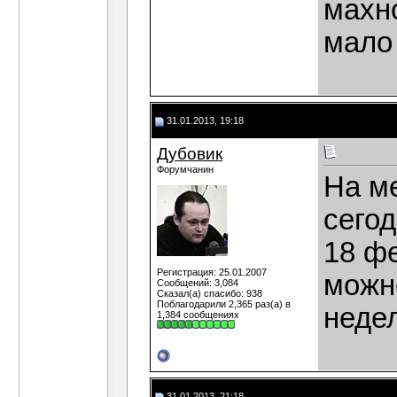
махн
мало
31.01.2013, 19:18
Дубовик
Форумчанин
На ме
сего
18 ф
Регистрация: 25.01.2007
можн
Сообщений: 3,084
Сказал(а) спасибо: 938
Поблагодарили 2,365 раз(а) в
неде
1,384 сообщениях
31.01.2013, 21:18