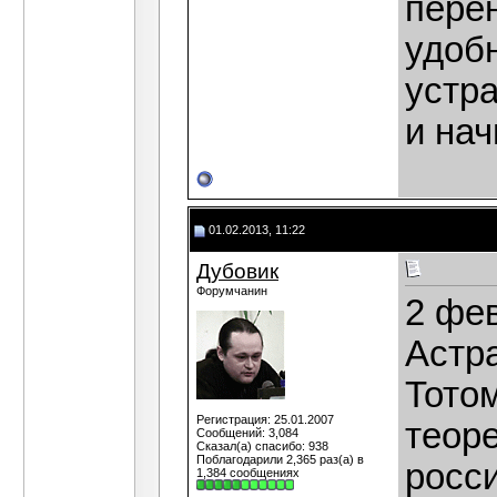
перен
удоб
устра
и нач
01.02.2013, 11:22
Дубовик
Форумчанин
2 фев
Астр
Тото
Регистрация: 25.01.2007
теоре
Сообщений: 3,084
Сказал(а) спасибо: 938
Поблагодарили 2,365 раз(а) в
росс
1,384 сообщениях