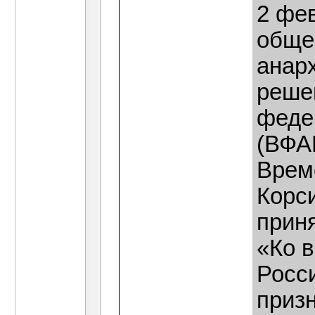
2 фе
обще
анар
реше
феде
(ВФА
Врем
Корси
прин
«Ко 
Росси
приз