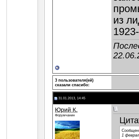
пром
из ли
1923-
После
22.06.
3 пользователя(ей)
сказали cпасибо:
31.01.2013, 14:45
Юрий К.
Форумчанин
Цита
Сообщен
1 феврал