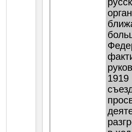
русс
орга
ближ
боль
Федер
факт
руков
1919
съез
прос
деяте
разг