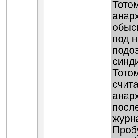
Тото
анарх
обыс
под 
подоз
синд
Тото
счита
анарх
посл
журн
Проб