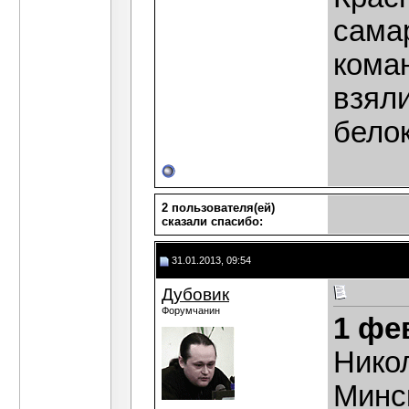
сама
кома
взяли
белок
2 пользователя(ей)
сказали cпасибо:
31.01.2013, 09:54
Дубовик
Форумчанин
1 фе
Нико
Минс