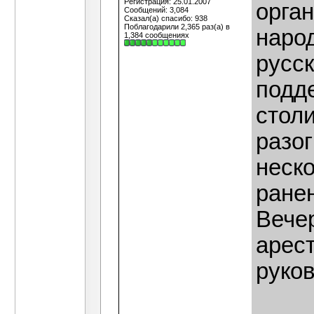
Регистрация: 25.01.2007
орга
Сообщений: 3,084
Сказал(а) спасибо: 938
Поблагодарили 2,365 раз(а) в
наро
1,384 сообщениях
русс
подд
стол
разо
неск
ране
Вече
арест
руко