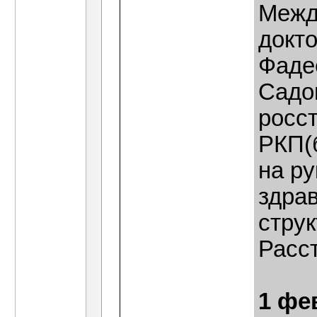
Межд
докто
Фаде
Садо
росс
РКП(б
на р
здра
стру
Расст
1 фе