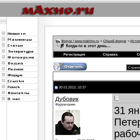
Форум | www.makhno.ru
>
Общий форум
>
Истор
Когда-то в этот день...
Регистрация
Справка
С
Страни
30.01.2013, 10:37
Дубовик
Форумчанин
31 ян
Пете
рабо