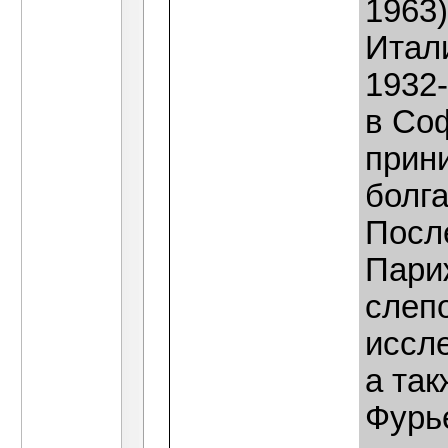
1963)
Итали
1932-
в Со
прин
болг
Посл
Пари
слеп
иссл
а так
Фурье