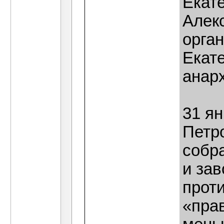
Екат
Алекс
орган
Екат
анар
31 ян
Петр
собр
и зав
прот
«пра