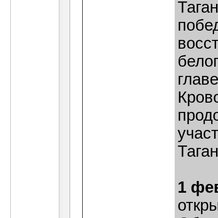
Таган
побе
восст
белог
главе
Кров
продо
учас
Тага
1 фе
откр