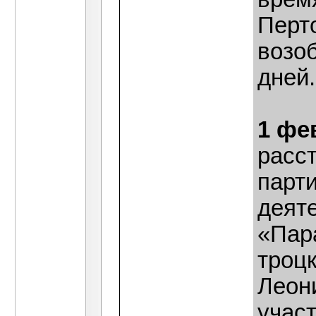
Перт
возо
дней.
1 фе
расст
парт
деят
«Пар
троцк
Леони
учас