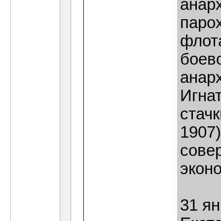
анар
паро
флот
боев
анарх
Игнат
стачк
1907
сове
эконо
31 ян