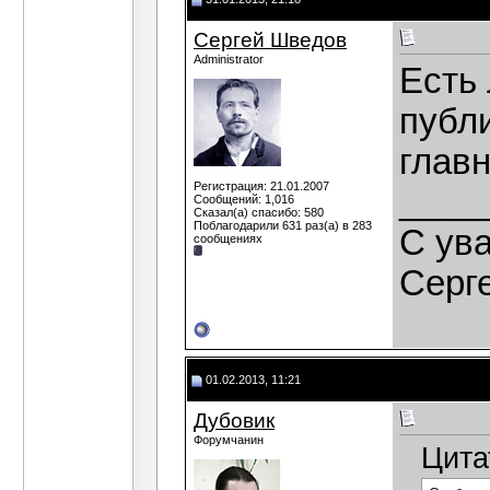
Сергей Шведов
Administrator
Есть
публ
глав
Регистрация: 21.01.2007
____
Сообщений: 1,016
Сказал(а) спасибо: 580
Поблагодарили 631 раз(а) в 283
C ув
сообщениях
Серг
01.02.2013, 11:21
Дубовик
Форумчанин
Цита