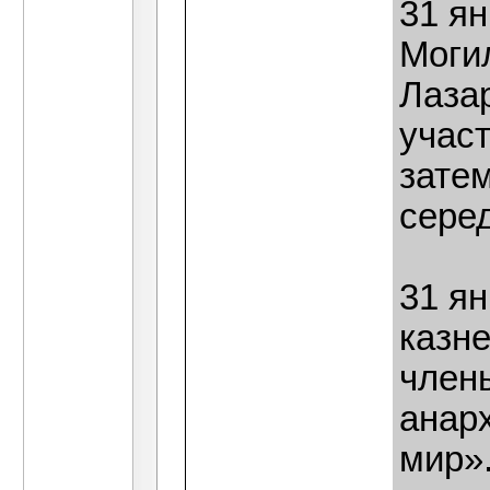
31 ян
Моги
Лазар
участ
зате
сере
31 ян
казне
член
анар
мир».