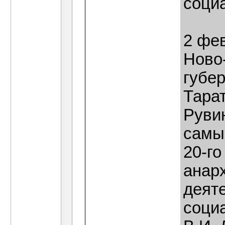
соци
2 фев
Ново
губе
Тара
Рувин
самы
20-го
анар
деяте
социа