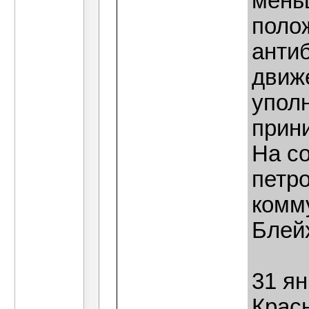
мень
поло
анти
движ
упол
прин
На с
петро
комм
Блей
31 ян
Красн