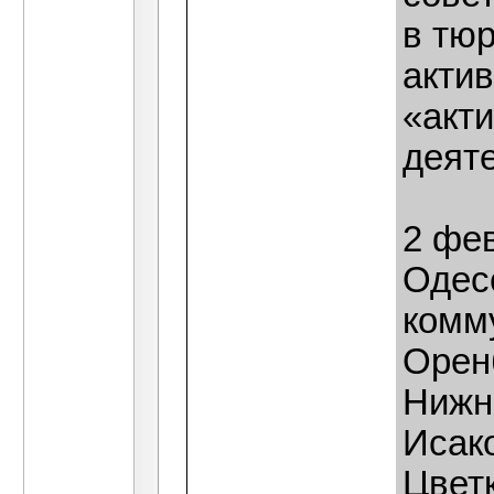
в тюр
акти
«акт
деят
2 фев
Одес
комму
Оренб
Нижн
Исак
Цвет