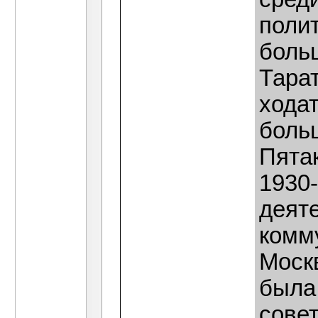
полит
боль
Тара
хода
больш
Пятак
1930
деят
комм
Москв
была
совет