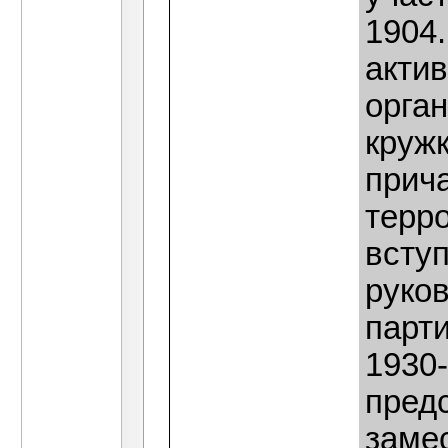
1904.
акти
орга
кружк
прича
терро
всту
руко
парти
1930-
пред
заме