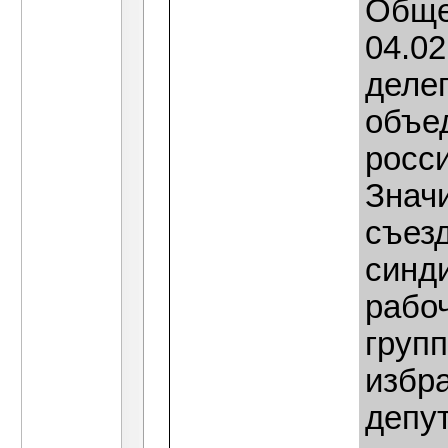
Обще
04.02
делег
объе
росси
Знач
съез
синд
рабо
груп
избр
депу