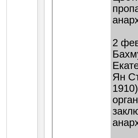
проп
анар
2 фев
Бахм
Екат
Ян С
1910)
орган
закл
анарх