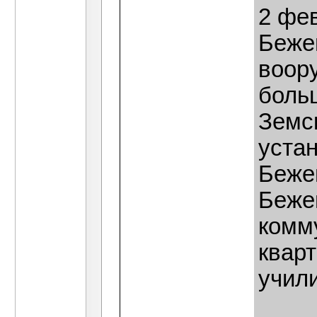
2 фев
Беже
воор
боль
Земс
устан
Бежец
Беже
комм
кварт
учил