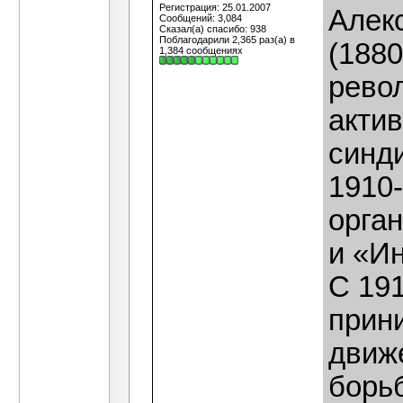
Регистрация: 25.01.2007
Алек
Сообщений: 3,084
Сказал(а) спасибо: 938
Поблагодарили 2,365 раз(а) в
(1880
1,384 сообщениях
рево
акти
синд
1910-
орга
и «И
С 191
прин
движе
борьб