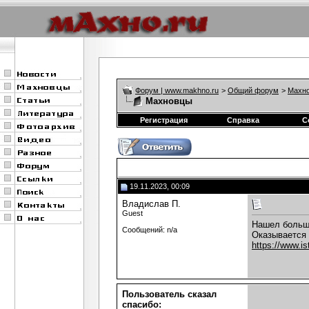
Форум | www.makhno.ru
>
Общий форум
>
Махно
Махновцы
Регистрация
Справка
С
19.11.2023, 00:09
Владислав П.
Guest
Нашел больш
Сообщений: n/a
Оказывается 
https://www.i
Пользователь сказал
cпасибо: