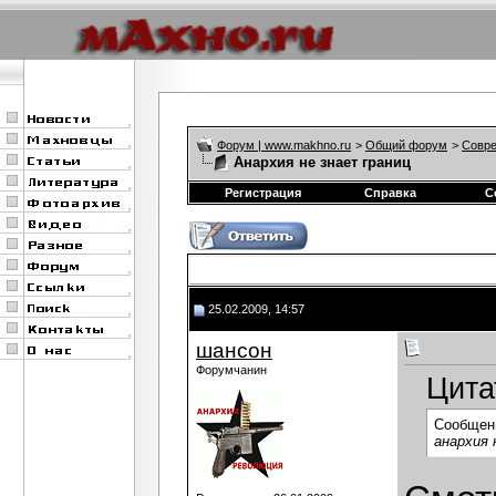
Форум | www.makhno.ru
>
Общий форум
>
Совре
Анархия не знает границ
Регистрация
Справка
С
25.02.2009, 14:57
шансон
Форумчанин
Цита
Сообщен
анархия 