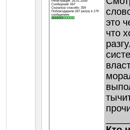
Смот
Регистрация: 26.01.2009
Сообщений: 667
Сказал(а) спасибо: 359
слов
Поблагодарили 287 раз(а) в 179
сообщениях
это ч
что х
разгу
систе
власт
мора
выпо
тычи
прочи
____
Кто 