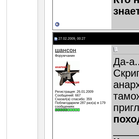
знае
27.02.2009, 00:27
шансон
Форумчанин
Да-а.
Скри
анарх
Регистрация: 26.01.2009
тамо
Сообщений: 667
Сказал(а) спасибо: 359
Поблагодарили 287 раз(а) в 179
приг
сообщениях
похо
____