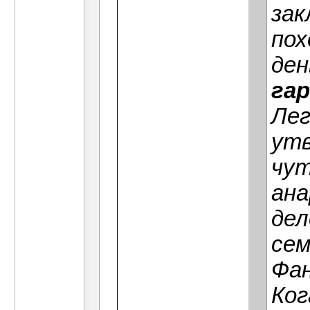
зак
пох
де
га
Лег
утв
чут
ана
дел
сем
Фан
Ког