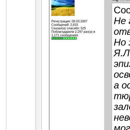
Со
Не 
Регистрация: 09.03.2007
Сообщений: 2,815
Сказал(а) спасибо: 525
отв
Поблагодарили 2,297 раз(а) в
1,171 сообщениях
Но 
Я.Л
эпи
осв
а о
тюр
зал
нев
мог