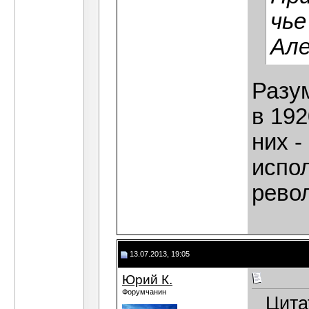
чье
Але
Разу
в 19
них -
испо
рево
13.07.2013, 19:05
Юрий К.
Форумчанин
Цита