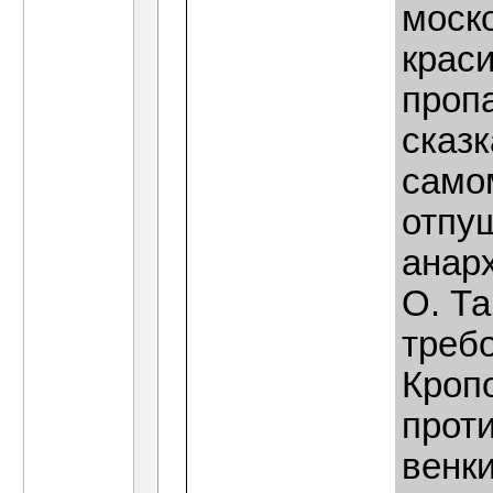
моск
краси
проп
сказк
само
отпу
анарх
О. Т
треб
Кропо
прот
венки