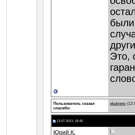
осво
остал
были
случ
други
Это, 
гаран
слово
Пользователь сказал
ebukreev
(13.
cпасибо:
13.07.2013, 18:45
Юрий К.