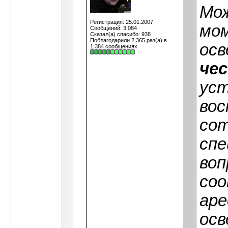
Мо
Регистрация: 25.01.2007
мом
Сообщений: 3,084
Сказал(а) спасибо: 938
Поблагодарили 2,365 раз(а) в
осв
1,384 сообщениях
че
уст
вос
сот
спе
воп
соо
аре
осв