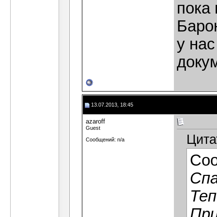
пока
Баро
у нас
доку
13.07.2013, 18:45
azaroff
Guest
Цита
Сообщений: n/a
Со
Спа
Теп
При