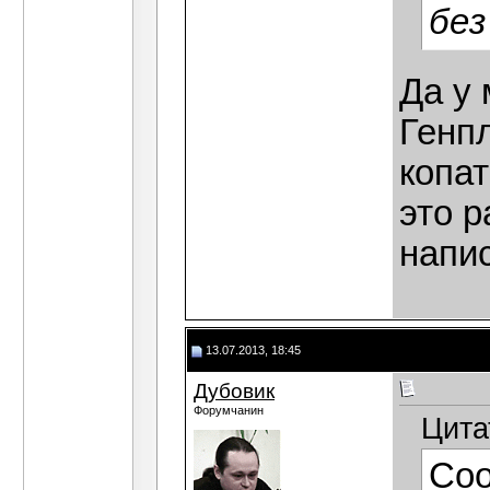
без
Да у 
Генп
копат
это р
напис
13.07.2013, 18:45
Дубовик
Форумчанин
Цита
Со