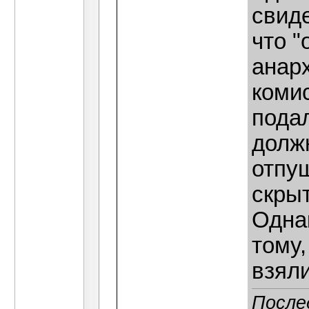
свиде
что "
анар
коми
подал
долж
отпу
скрыт
Однак
тому,
взяли
После