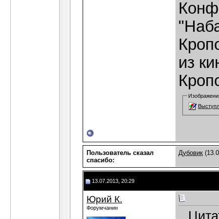
Конф
"Наба
Кропо
из ки
Кропо
Изображени
Выступл
Пользователь сказал
Дубовик
(13.0
cпасибо:
13.07.2013, 20:29
Юрий К.
Форумчанин
Цита