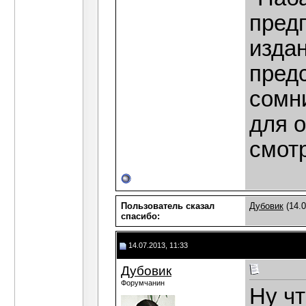
предп
издан
пред
сомн
для 
смот
Пользователь сказал
Дубовик
(14.0
cпасибо:
14.07.2013, 11:33
Дубовик
Форумчанин
Ну ч