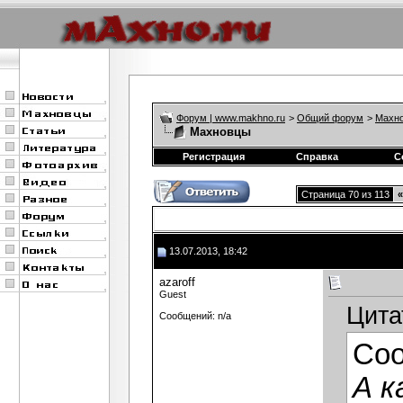
Форум | www.makhno.ru
>
Общий форум
>
Махно
Махновцы
Регистрация
Справка
С
Страница 70 из 113
«
13.07.2013, 18:42
azaroff
Guest
Цита
Сообщений: n/a
Со
А к