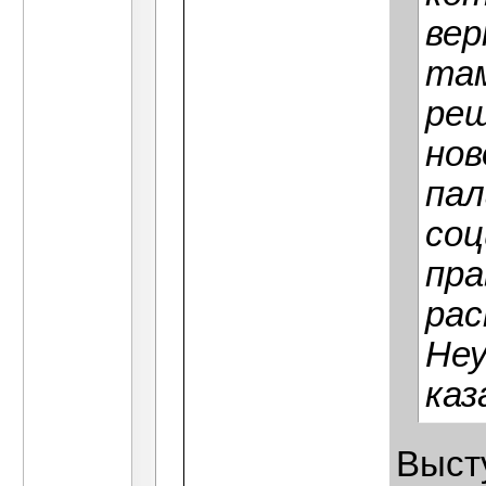
вер
там
ре
нов
пал
соц
пра
ра
Неу
каз
Выст