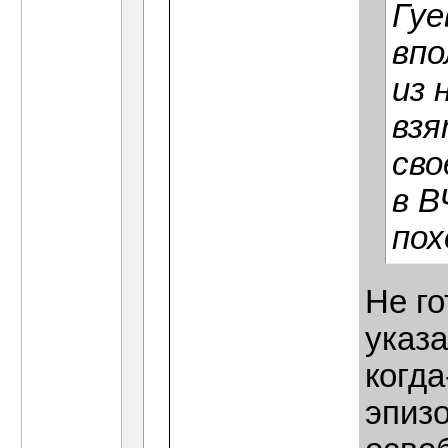
Гуе
впо
из 
взя
сво
в В
пох
Не го
указа
когда
эпизо