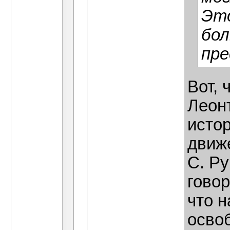
Это
бол
пре
Вот, 
Леонт
исто
движ
С. Ру
гово
что н
осво