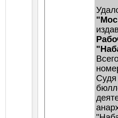
Удал
"Мос
изда
Рабо
"Наб
Всег
номе
Судя 
бюлл
деят
анар
"Наба