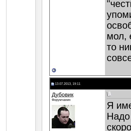
"чест
упом
освоб
мол, 
то ни
совсе
13.07.2013, 19:11
Дубовик
Форумчанин
Я им
Надо 
скоро