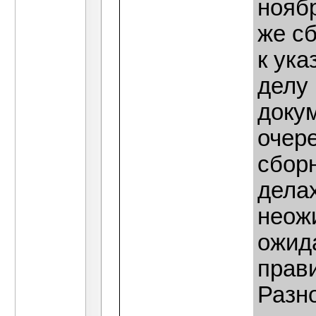
ноябр
же с
к ука
делу 
доку
очере
сборн
делах
неож
ожид
прав
Разн