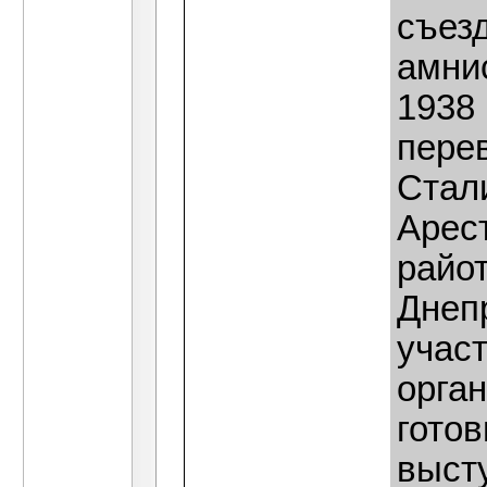
съез
амни
1938
пере
Стал
Арес
райо
Днеп
учас
орга
гото
выст