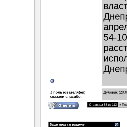
влас
Днеп
апрел
54-10
расст
испо
Днеп
3 пользователя(ей)
Дубовик
(20.0
сказали cпасибо:
Страница 58 из 113
«
Пер
Ваши права в разделе