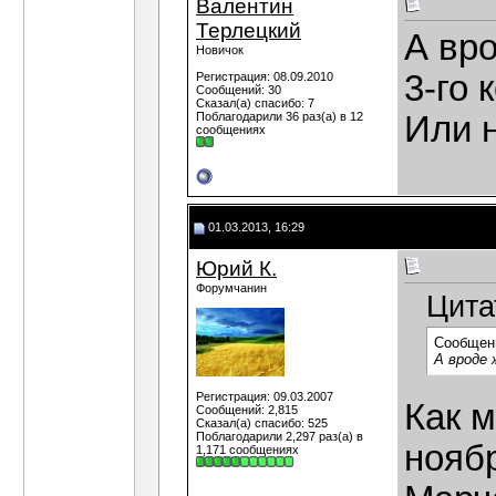
Валентин
Терлецкий
А вр
Новичок
3-го 
Регистрация: 08.09.2010
Сообщений: 30
Сказал(а) спасибо: 7
Поблагодарили 36 раз(а) в 12
Или 
сообщениях
01.03.2013, 16:29
Юрий К.
Форумчанин
Цита
Сообщен
А вроде 
Регистрация: 09.03.2007
Как м
Сообщений: 2,815
Сказал(а) спасибо: 525
Поблагодарили 2,297 раз(а) в
нояб
1,171 сообщениях