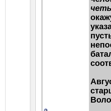
чет
окаж
указ
пуст
непо
бата
соот
Авгу
стар
Воло