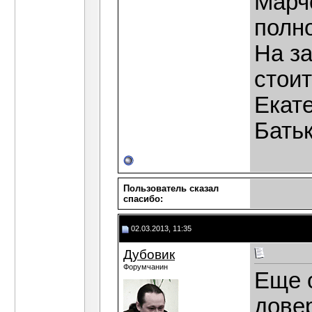
Марч
полно
На з
стои
Екат
Бать
Пользователь сказал
cпасибо:
02.03.2013, 11:35
Дубовик
Форумчанин
Еще о
дове