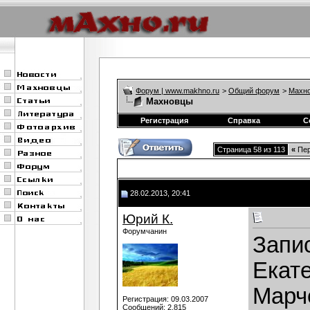
Форум | www.makhno.ru
>
Общий форум
>
Махно
Махновцы
Регистрация
Справка
С
Страница 58 из 113
«
Пер
28.02.2013, 20:41
Юрий К.
Форумчанин
Запис
Екате
Марч
Регистрация: 09.03.2007
Сообщений: 2,815