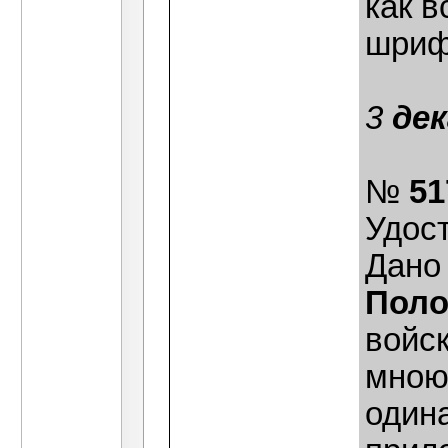
как 
шриф
3
де
№
51
Удос
Дано 
Поло
войск
мною
один