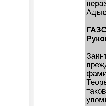
нера
Адъю
ГАЗО.
Руко
Заин
преж
фами
Теор
тако
упоми