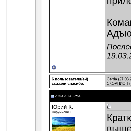
прил
Кома
Адъю
После
19.03.
6 пользователя(ей)
Gerda
(27.03.
сказали cпасибо:
СКОРПИОН
(
20.03.2013, 22:54
Юрий К.
Форумчанин
Кратк
выше