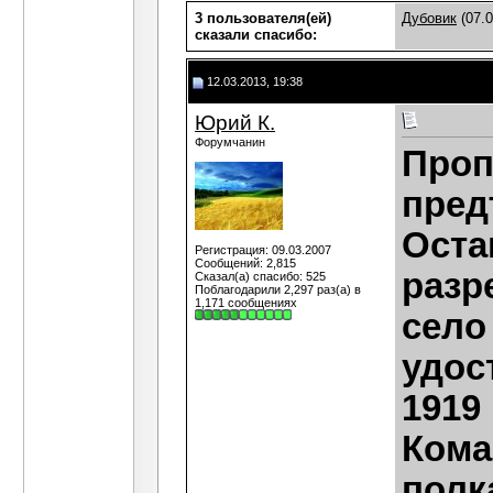
3 пользователя(ей)
Дубовик
(07.0
сказали cпасибо:
12.03.2013, 19:38
Юрий К.
Форумчанин
Проп
пред
Оста
Регистрация: 09.03.2007
Сообщений: 2,815
разр
Сказал(а) спасибо: 525
Поблагодарили 2,297 раз(а) в
1,171 сообщениях
село
удос
1919 
Кома
пол