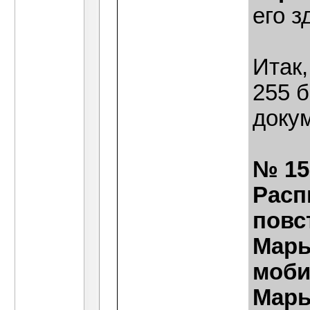
его з
Итак,
255 
доку
№ 15
Расп
повс
Марь
моби
Марь