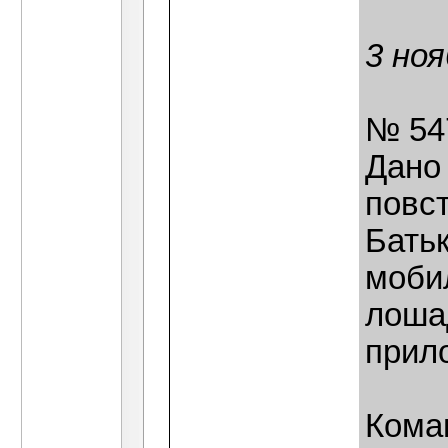
3 ноя
№ 54
Дано 
повст
Батьк
моби
лоша
прил
Кома