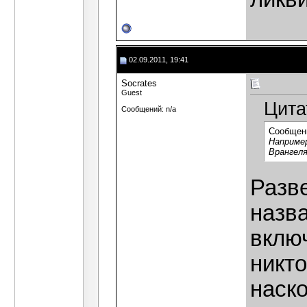
02.09.2011, 19:41
Socrates
Guest
Цита
Сообщений: n/a
Сообщен
Например
Врангеля
Разве
назв
включ
никто
наско