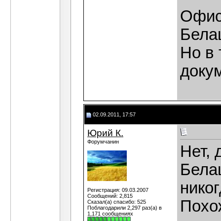
Офис
Бела
Но в 
докум
02.09.2011, 17:57
Юрий К.
Форумчанин
Нет, 
Белаш
никог
Регистрация: 09.03.2007
Сообщений: 2,815
Похож
Сказал(а) спасибо: 525
Поблагодарили 2,297 раз(а) в
1,171 сообщениях