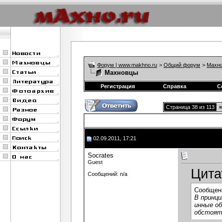
Форум | www.makhno.ru
>
Общий форум
>
Махно
Махновцы
Регистрация
Справка
С
Страница 38 из 113
«
02.09.2011, 17:21
Socrates
Guest
Цита
Сообщений: n/a
Сообщен
В принци
инные о
обстоят