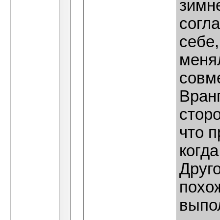
зимн
согл
себе,
меня
совм
Вранг
сторо
что 
когда
Друго
похож
выпо