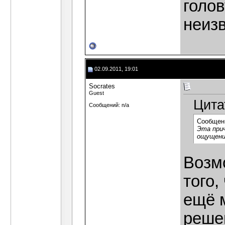
голов
неизв
02.09.2011, 19:01
Socrates
Guest
Цита
Сообщений: n/a
Сообщен
Эта прич
ощущени
Возм
того,
ещё м
реше