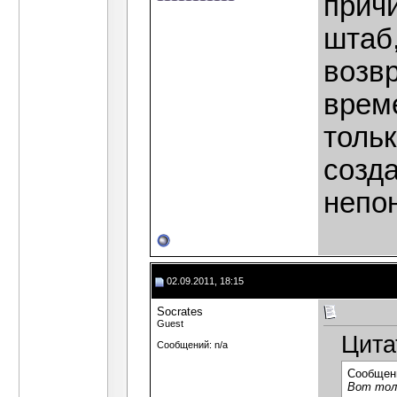
прич
штаб,
возв
врем
толь
созда
непон
02.09.2011, 18:15
Socrates
Guest
Цита
Сообщений: n/a
Сообщен
Вот толь