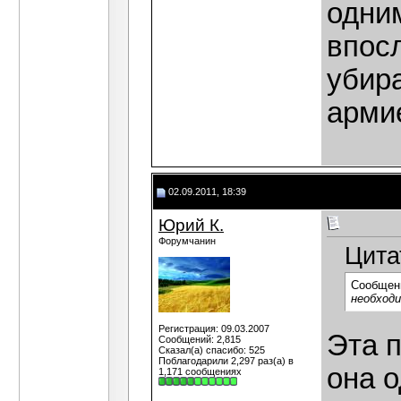
одним
впос
убир
арми
02.09.2011, 18:39
Юрий К.
Форумчанин
Цита
Сообщен
необходи
Регистрация: 09.03.2007
Эта 
Сообщений: 2,815
Сказал(а) спасибо: 525
Поблагодарили 2,297 раз(а) в
она 
1,171 сообщениях