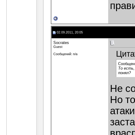
прав
02.09.2011, 20:05
Socrates
Guest
Цита
Сообщений: n/a
Сообщен
То есть,
понял?
Не со
Но то
атаки
заста
врасп