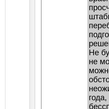
прос
штабн
пере
подг
реше
Не б
не мо
можн
обсто
неож
года,
бесс