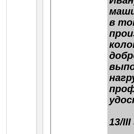
Иван
маши
в то
прои
коло
добр
выпо
нагр
проф
удос
13/II