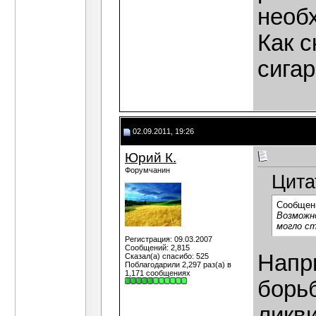
необ
Как с
сигар
02.09.2011, 19:26
Юрий К.
Форумчанин
Цита
Сообщен
Возможн
могло с
Регистрация: 09.03.2007
Сообщений: 2,815
Напри
Сказал(а) спасибо: 525
Поблагодарили 2,297 раз(а) в
1,171 сообщениях
борь
ликв