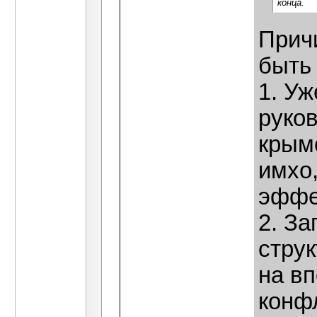
конца.
Прич
быть 
1. У
руко
крым
имхо
эффек
2. З
стру
на в
конф