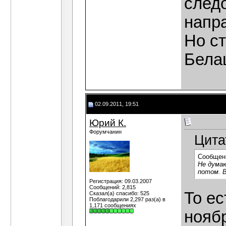
след
напра
Но ст
Белаш
02.09.2011, 19:51
Юрий К.
Форумчанин
Цита
Сообщен
Не думаю
потом. В
Регистрация: 09.03.2007
Сообщений: 2,815
То ес
Сказал(а) спасибо: 525
Поблагодарили 2,297 раз(а) в
1,171 сообщениях
ноябр