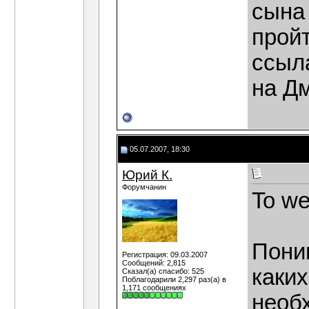
сына
пройт
ссыл
на Дм
05.07.2007, 18:30
Юрий К.
Форумчанин
To we
Пони
Регистрация: 09.03.2007
Сообщений: 2,815
каки
Сказал(а) спасибо: 525
Поблагодарили 2,297 раз(а) в
1,171 сообщениях
необ