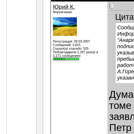
Юрий К.
Форумчанин
Цита
Сообщ
Инфор
"Анарх
Регистрация: 09.03.2007
Сообщений: 2,815
подпис
Сказал(а) спасибо: 525
указыв
Поблагодарили 2,297 раз(а) в
1,171 сообщениях
пребы
работ
А.Горе
указа
Дума
томе
заяв
Петр