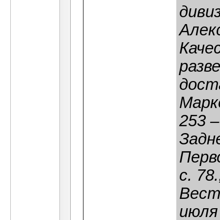
диви
Алек
Каче
разв
дост
Марко
253 –
Задн
Перв
с. 78
Вест
июля 