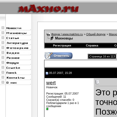
Форум | www.makhno.ru
>
Общий форум
>
Махно
Махновцы
Регистрация
Справка
С
Страница 16 из 113
05.07.2007, 15:28
wert
Новичок
Это р
Регистрация: 05.07.2007
Сообщений: 11
точно
Сказал(а) спасибо: 0
Поблагодарили 1 раз в 1
сообщении
Позж