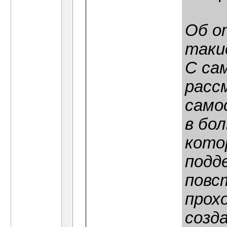
Об о
таки
С сам
расс
само
в бо
кото
подд
повс
прох
созд