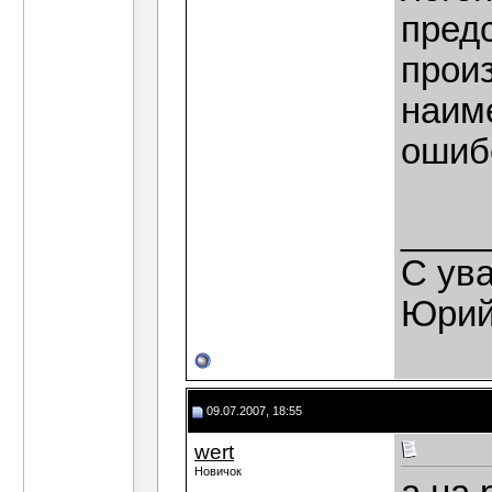
пред
прои
наим
ошиб
____
С ув
Юрий
09.07.2007, 18:55
wert
Новичок