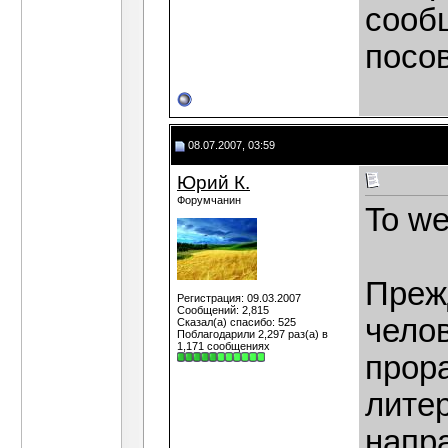
сооб
посо
08.07.2007, 03:59
Юрий К.
Форумчанин
To we
Прежд
Регистрация: 09.03.2007
Сообщений: 2,815
челов
Сказал(а) спасибо: 525
Поблагодарили 2,297 раз(а) в
1,171 сообщениях
прор
лите
напра