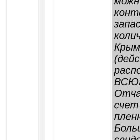
можн
конт
запа
коли
Крым
(дей
расп
ВСЮР
Отча
счет
плен
Боль
свид