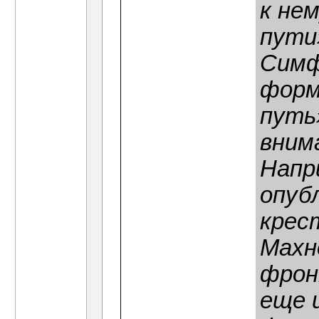
к не
пути
Симф
форм
путь
вним
Напр
опуб
крес
Махн
фрон
еще 