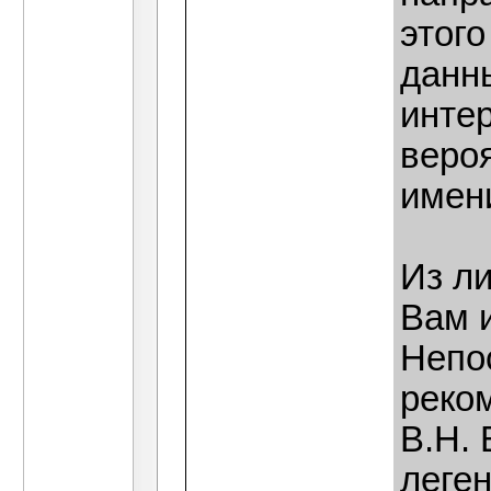
этог
данны
интер
веро
имен
Из ли
Вам и
Непо
реко
В.Н. 
леген