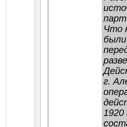
источ
парт
Что 
были
пере
разве
Дейс
г. А
опер
дейс
1920
сост