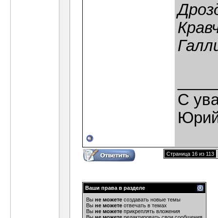
Дрозд
Крав
Галли
____
С ув
Юрий
Страница 16 из 113
Ваши права в разделе
Вы
не можете
создавать новые темы
Вы
не можете
отвечать в темах
Вы
не можете
прикреплять вложения
Вы
не можете
редактировать свои сообщения