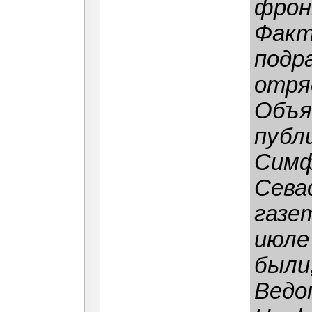
фрон
Факт
подр
отря
Объя
публ
Симф
Сева
газе
июле
были
Ведом