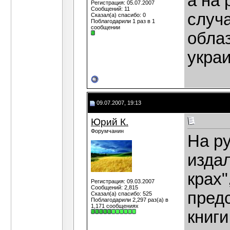
а на 
Регистрация: 05.07.2007
Сообщений: 11
случ
Сказал(а) спасибо: 0
Поблагодарили 1 раз в 1
сообщении
облаз
украи
09.07.2007, 19:13
Юрий К.
Форумчанин
На р
издал
крах"
Регистрация: 09.03.2007
Сообщений: 2,815
предс
Сказал(а) спасибо: 525
Поблагодарили 2,297 раз(а) в
1,171 сообщениях
книг