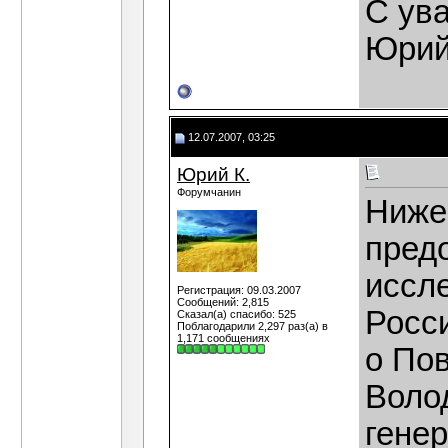
С ув
Юрий
12.07.2007, 03:25
Юрий К.
Форумчанин
Ниже
пред
иссл
Регистрация: 09.03.2007
Сообщений: 2,815
Росс
Сказал(а) спасибо: 525
Поблагодарили 2,297 раз(а) в
1,171 сообщениях
о По
Воло
генер