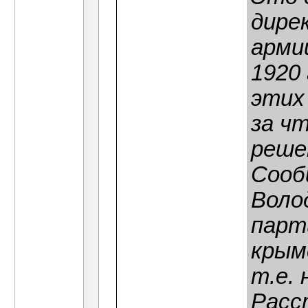
дире
арми
1920 
этих
за ч
реше
Сооб
Воло
парт
крымс
т.е.
Расс