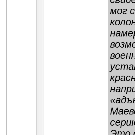
мог 
колон
наме
возм
воен
уста
крас
напр
«адъ
Маев
сери
Это 