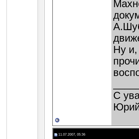
Махно
доку
А.Шу
движ
Ну и,
проч
восп
____
С ув
Юрий
11.07.2007, 05:36