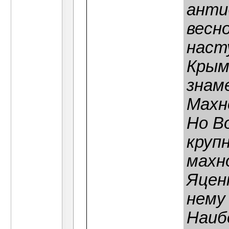
анти
весно
наст
Крым
знам
Махн
Но В
круп
махн
Яцен
нему
Наиб