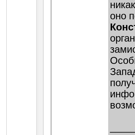
никак
оно 
Конс
орган
зами
Особ
Запа
полу
инфо
возм
____