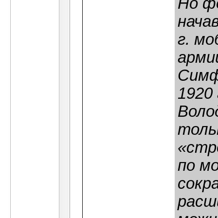
Но ф
нача
г. м
арми
Симф
1920 
Воло
тольк
«стр
по м
сокр
расш