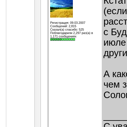
Кстат
(если
расс
Регистрация: 09.03.2007
Сообщений: 2,815
с Бу
Сказал(а) спасибо: 525
Поблагодарили 2,297 раз(а) в
1,171 сообщениях
июле 
друг
А ка
чем 
Солов
____
С ув