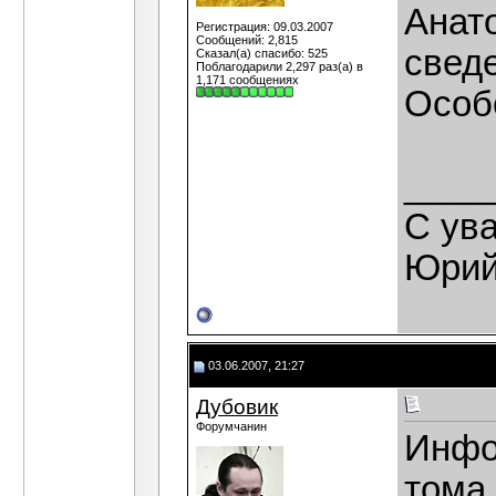
Анат
Регистрация: 09.03.2007
Сообщений: 2,815
свед
Сказал(а) спасибо: 525
Поблагодарили 2,297 раз(а) в
1,171 сообщениях
Особ
____
С ув
Юрий
03.06.2007, 21:27
Дубовик
Форумчанин
Инфо
тома 