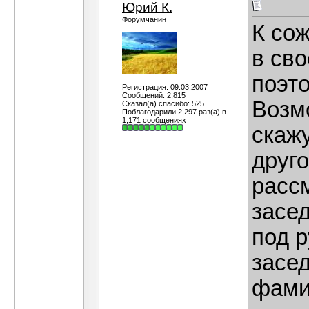
Юрий К.
Форумчанин
К со
в сво
поэто
Регистрация: 09.03.2007
Сообщений: 2,815
Возм
Сказал(а) спасибо: 525
Поблагодарили 2,297 раз(а) в
1,171 сообщениях
скажу
друго
рассм
засе
под р
засе
фами