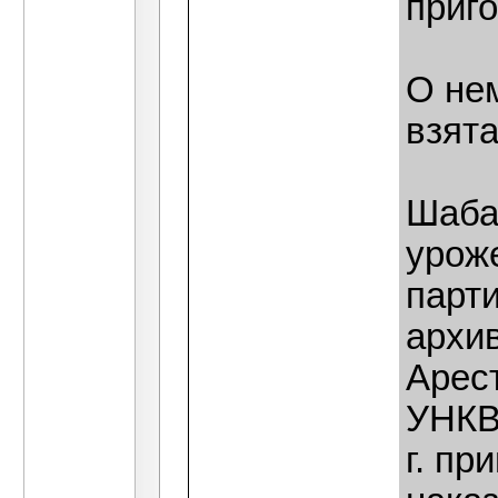
приг
О не
взята
Шабал
уроже
парт
архив
Арест
УНКВ
г. пр