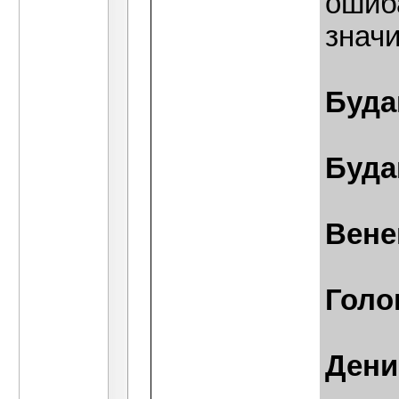
ошиб
знач
Буда
Буда
Вене
Голо
Дени