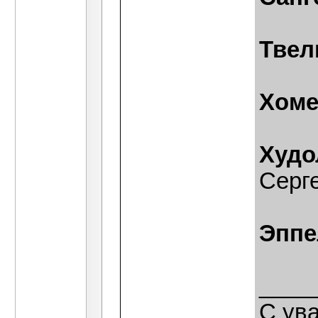
Твел
Хоме
Худо
Серг
Эппе
____
С ув