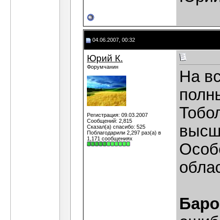
04.06.2007, 00:32
Юрий К.
Форумчанин
На в
полн
Тобол
Регистрация: 09.03.2007
Сообщений: 2,815
высш
Сказал(а) спасибо: 525
Поблагодарили 2,297 раз(а) в
1,171 сообщениях
Особ
облас
Баро