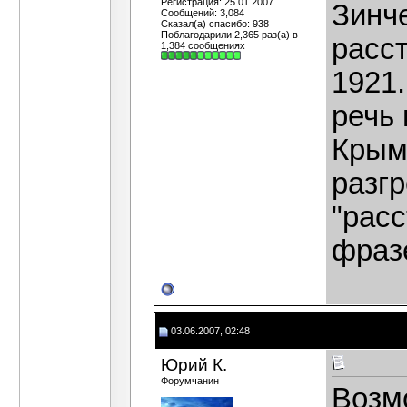
Регистрация: 25.01.2007
Зинч
Сообщений: 3,084
Сказал(а) спасибо: 938
Поблагодарили 2,365 раз(а) в
расст
1,384 сообщениях
1921.
речь 
Крымс
разг
"расс
фразе
03.06.2007, 02:48
Юрий К.
Форумчанин
Возм