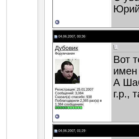
Юрий
04.06.2007, 00:36
Дубовик
Форумчанин
Вот т
имен
А Ша
Регистрация: 25.01.2007
г.р.,
Сообщений: 3,084
Сказал(а) спасибо: 938
Поблагодарили 2,365 раз(а) в
1,384 сообщениях
04.06.2007, 01:29