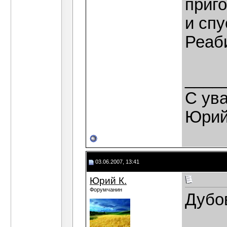
приг
и спу
Реаб
____
С ув
Юрий
03.06.2007, 13:41
Юрий К.
Форумчанин
Дубо