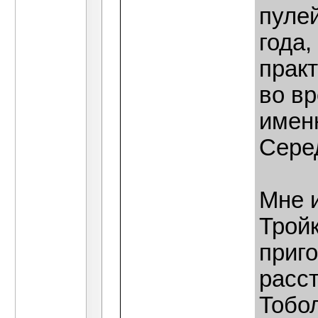
пулей
года,
прак
во вр
имен
Сере
Мне и
Трой
приго
расст
Тобол