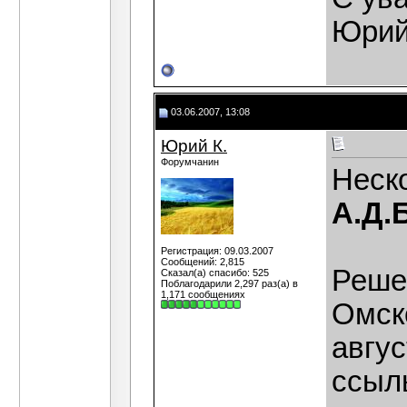
Юрий
03.06.2007, 13:08
Юрий К.
Форумчанин
Неско
А.Д.
Регистрация: 09.03.2007
Сообщений: 2,815
Реше
Сказал(а) спасибо: 525
Поблагодарили 2,297 раз(а) в
1,171 сообщениях
Омско
авгус
ссыль