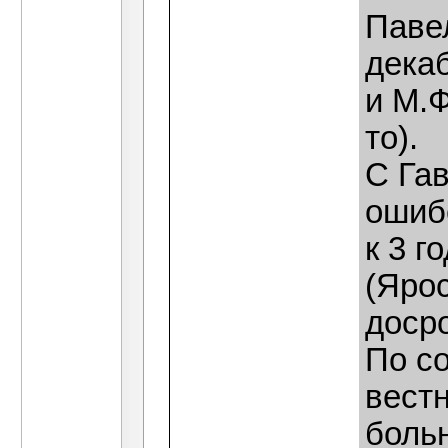
Паве
декаб
и М.Ф
то).
С Га
ошибс
к 3 г
(Ярос
досро
По с
вестн
больн