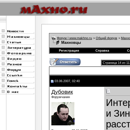
Форум | www.makhno.ru
>
Общий форум
>
Махно
Махновцы
Регистрация
Справка
С
Страница 14 из 11
03.06.2007, 02:40
Дубовик
Форумчанин
Инте
и Зин
расс