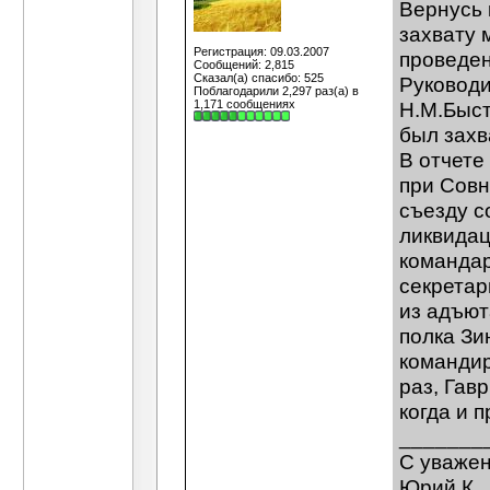
Вернусь 
захвату 
Регистрация: 09.03.2007
проведен
Сообщений: 2,815
Сказал(а) спасибо: 525
Руководи
Поблагодарили 2,297 раз(а) в
1,171 сообщениях
Н.М.Быст
был захв
В отчете
при Совн
съезду с
ликвидац
команда
секретар
из адъют
полка Зи
командир
раз, Гав
когда и 
_______
C уваже
Юрий К.