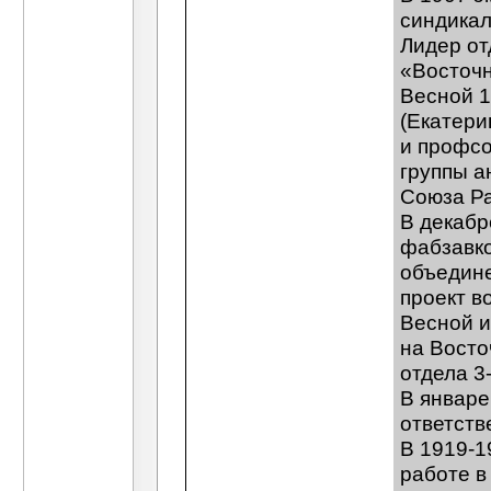
синдикал
Лидер от
«Восточн
Весной 1
(Екатери
и профсо
группы а
Союза Ра
В декабр
фабзавко
объедин
проект в
Весной и
на Восто
отдела 3
В январе
ответств
В 1919-1
работе в