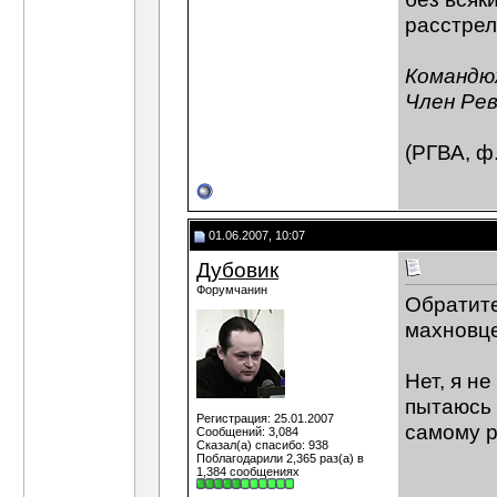
расстрел
Командю
Член Рев
(РГВА, ф.
01.06.2007, 10:07
Дубовик
Форумчанин
Обратите
махновце
Нет, я н
пытаюсь 
Регистрация: 25.01.2007
самому р
Сообщений: 3,084
Сказал(а) спасибо: 938
Поблагодарили 2,365 раз(а) в
1,384 сообщениях