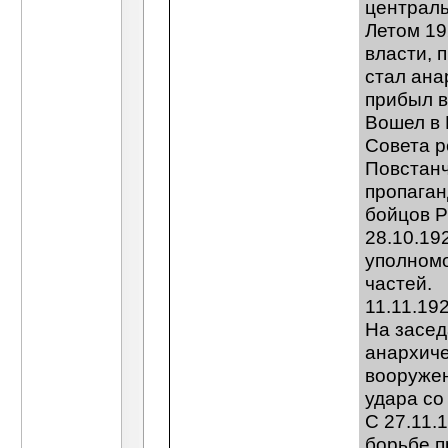
централ
Летом 19
власти, 
стал ана
прибыл в
Вошел в 
Совета 
Повстанч
пропаган
бойцов Р
28.10.19
уполномо
частей.
11.11.19
На засед
анархиче
вооружен
удара со
С 27.11.
борьбе п