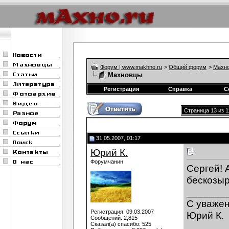
Форум | www.makhno.ru
>
Общий форум
>
Махно
Махновцы
Регистрация
Справка
С
Страница 13 из 1
31.05.2007, 01:17
Юрий К.
Форумчанин
Сергей! 
бескозыр
_______
С уваже
Регистрация: 09.03.2007
Юрий К.
Сообщений: 2,815
Сказал(а) спасибо: 525