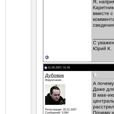
Я, напри
Каретник
вместе с
коммента
сведени
_______
С уваже
Юрий К.
01.06.2007, 01:45
Дубовик
Форумчанин
А почему
Даже для
В мае-ию
централь
расстрел
Регистрация: 25.01.2007
Почему н
Сообщений: 3,084