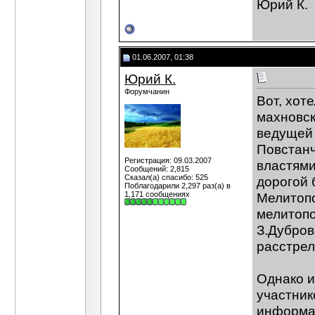
Юрий К.
01.06.2007, 01:38
Юрий К.
Форумчанин
Вот, хот
махновск
ведущей 
Повстанч
Регистрация: 09.03.2007
властями
Сообщений: 2,815
Сказал(а) спасибо: 525
дорогой 
Поблагодарили 2,297 раз(а) в
1,171 сообщениях
Мелитопо
мелитопо
З.Дубров
расстрел
Однако и
участник
информац