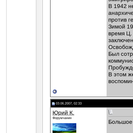
В 1942 н
анархиче
против г
Зимой 19
время Ц.
заключен
Освобожд
Был сотр
коммунис
Пробужде
В этом ж
воспомин
03.06.2007, 02:33
Юрий К.
Форумчанин
Большое 