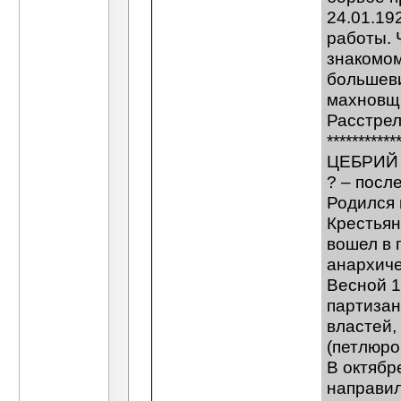
24.01.19
работы. 
знакомом
большеви
махновщи
Расстрел
***********
ЦЕБРИЙ 
? – посл
Родился 
Крестьян
вошел в 
анархиче
Весной 1
партизан
властей,
(петлюро
В октябр
направил