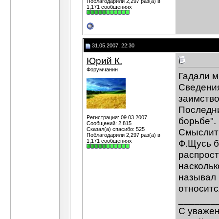
Поблагодарили 2,297 раз(а) в
1,171 сообщениях
31.05.2007, 22:30
Юрий К.
Форумчанин
Гадали м
Сведения
заимство
Последни
Регистрация: 09.03.2007
борьбе".
Сообщений: 2,815
Сказал(а) спасибо: 525
Смыслит 
Поблагодарили 2,297 раз(а) в
1,171 сообщениях
Ф.Щусь б
распрост
наскольк
называл 
относитс
_______
С уваже