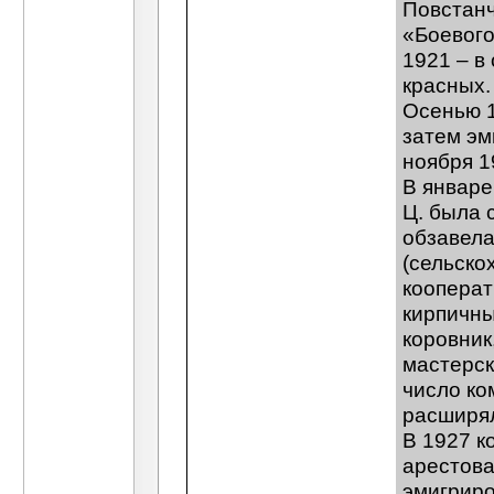
Повстанч
«Боевого
1921 – в
красных.
Осенью 1
затем эм
ноября 1
В январе
Ц. была 
обзавел
(сельско
кооперат
кирпичны
коровник
мастерск
число ко
расширял
В 1927 к
арестова
эмигриро