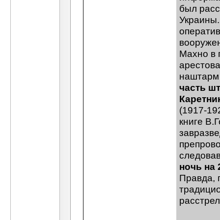
был расс
Украины. 
оператив
вооружен
Махно в 
арестова
наштарм 
часть ш
Каретни
(1917-192
книге В.
завразве
препрово
следова
ночь на 
Правда, 
традицио
расстрел