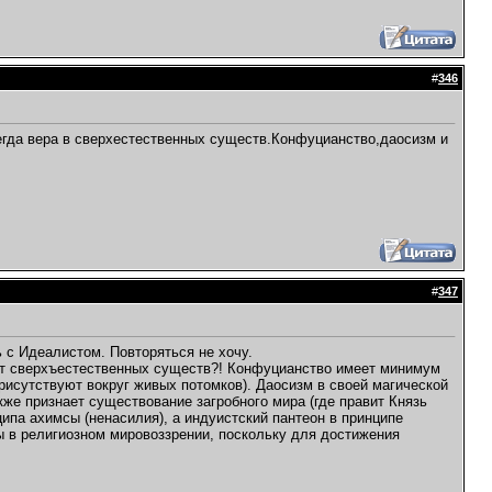
#
346
егда вера в сверхестественных существ.Конфуцианство,даосизм и
#
347
 с Идеалистом. Повторяться не хочу.
ают сверхъестественных существ?! Конфуцианство имеет минимум
присутствуют вокруг живых потомков). Даосизм в своей магической
акже признает существование загробного мира (где правит Князь
ипа ахимсы (ненасилия), а индуистский пантеон в принципе
ны в религиозном мировоззрении, поскольку для достижения