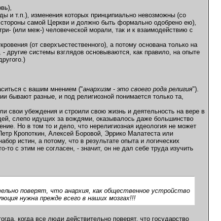
вь),
еды и т.п.), изменения которых принципиально невозможны (со
 стороны самой Церкви и должно быть формально одобрено ею),
и- (или меж-) человеческой морали, так и к взаимодействию с
кровения (от сверхъестественного), а потому основана только на
, - другие системы взглядов основываются, как правило, на опыте
другого.)
ситься с вашим мнением ("
анархизм - это своего рода религия
").
ии бывают разные, и под религиозной понимается только та,
ли свои убеждения и строили свою жизнь и деятельность на вере в
людей, слепо идущих за вождями, оказывалось даже большинство
ние. Но в том то и дело, что нерелигиозная идеология не может
- Петр Кропоткин, Алексей Боровой, Эррико Малатеста или
абор истин, а потому, что в результате опыта и логических
то с этим не согласен, - значит, он не дал себе труда изучить
ельно поверят, что анархия, как общественное устройство
юция нужна прежде всего в наших мозгах!!!
тогда, когда все люди действительно поверят, что государство