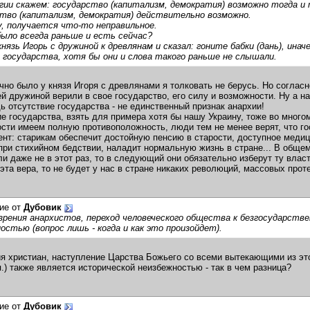
гии скажем: государство (капитализм, демократия) возможно тогда и
тво (капитализм, демократия) действительно возможно.
, получается что-то неправильное.
было всегда раньше и есть сейчас?
нязь Игорь с дружиной к древлянам и сказал: гоните бабки (дань), ина
государства, хотя бы они и слова такого раньше не слышали.
очно было у князя Игоря с древлянами я толковать не берусь. Но согласн
ей дружиной верили в свое государство, его силу и возможности. Ну а н
ь отсутствие государства - не единственный признак анархии!
е государства, взять для примера хотя бы нашу Украину, тоже во много
ости имеем полную противоположность, люди тем не менее верят, что го
нт: старикам обеспечит достойную пенсию в старости, доступное медиц
при стихийном бедствии, наладит нормальную жизнь в стране... В общем
ли даже не в этот раз, то в следующий они обязательно изберут ту власть
 эта вера, то не будет у нас в стране никаких революций, массовых прот
ие от
Дубовик
зрения анархистов, переход человеческого общества к безгосударств
остью (вопрос лишь - когда и как это произойдет).
ия христиан, наступление Царства Божьего со всеми вытекающими из эт
п.) также является исторической неизбежностью - так в чем разница?
ие от
Дубовик