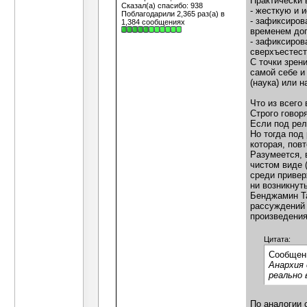
Практически 
Сказал(а) спасибо: 938
- жесткую и 
Поблагодарили 2,365 раз(а) в
- зафиксиров
1,384 сообщениях
временем доп
- зафиксиров
сверхъестеств
С точки зрен
самой себе и
(наука) или н
Что из всего
Строго говоря
Если под рел
Но тогда под
которая, пов
Разумеется, 
чистом виде 
среди привер
ни возникнут
Бенджамин Та
рассуждений 
произведения
Цитата:
Сообщен
Анархия 
реально 
По аналогии 