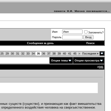
Имя
Запомнить?
Пароль
Сообщения за день
Поиск
25
29
30
31
32
33
34
35
36
37
38
39
40
41
45
>
Последняя
»
Опции темы
Опции просмотра
#
341
венных существ (существо), и признающая как факт вмешательства
ь определенного воздействия человека на сверхъестественное.