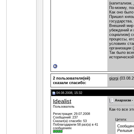
(капитализм,
По-моему, по
Как оно было
Пришел князь
государства,
Внешний мир 
убеждений и 
социализм) с
процессы, ег
условиях ста
организации 
Так было все
исторической
2 пользователя(ей)
giorgi
(03.08.2
сказали cпасибо:
04.08.2008, 15:32
Idealist
Анархизм -
Пользователь
Как-то все э
Регистрация: 29.07.2008
Сообщений: 237
Цитата:
Сказал(а) спасибо: 53
Поблагодарили 58 раз(а) в 41
Сообщен
сообщениях
Религия 