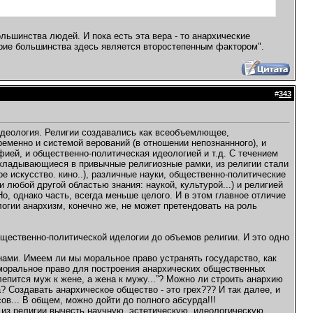
льшинства людей. И пока есть эта вера - то анархические
верие большинства здесь является второстепенным фактором".
#
343
 идеология. Религии создавались как всеобъемлющее,
еменно и системой верований (в отношении непознаннного), и
офией, и общественно-политическая идеологией и т.д. С течением
 укладывающиеся в привычные религиозные рамки, из религии стали
е искусство. кино..), различные науки, общественно-политические
 любой другой областью знания: наукой, культурой...) и религией
Но, однако часть, всегда меньше целого. И в этом главное отличие
огии анархизм, конечно же, не может претендовать на роль
общественно-политической иделогии до объемов религии. И это одно
нами. Имеем ли мы моральное право устранять государство, как
 моральное право для построения анархических общественных
лепится муж к жене, а жена к мужу...”? Можно ли строить анархию
? Создавать анархическое общество - это грех??? И так далее, и
в... В общем, можно дойти до полного абсурда!!!
из религии вычесть научную, эстетическую, идеологическую ...