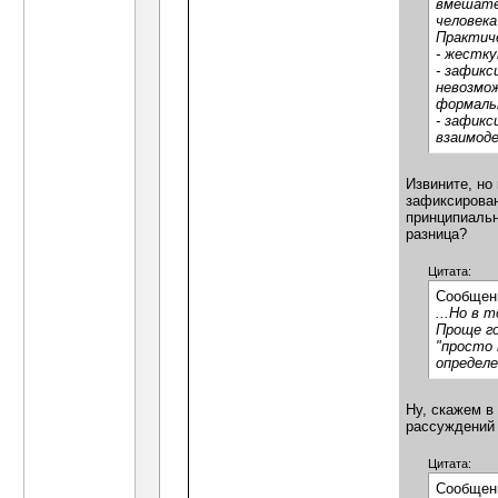
вмешател
человека
Практич
- жестку
- зафикс
невозмож
формальн
- зафикс
взаимоде
Извините, но
зафиксирован
принципиальн
разница?
Цитата:
Сообщен
...Но в 
Проще го
"просто 
определе
Ну, скажем в
рассуждений 
Цитата:
Сообщен