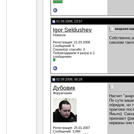
01.09.2008, 23:57
Igor Seldushev
анархия ка
Новичок
Собственно,а
сикхизм тако
Регистрация: 21.03.2008
Сообщений: 9
Сказал(а) спасибо: 0
Поблагодарили 4 раз(а) в 2
сообщениях
02.09.2008, 00:29
Дубовик
Форумчанин
Насчет "анар
По сути ваше
обрядов, но 
практике пос
Яньло). Сикх
признают (ра
нирваны они 
Регистрация: 25.01.2007
Сообщений: 3,084