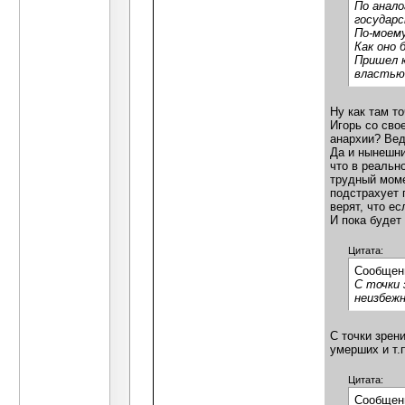
По анало
государс
По-моему
Как оно 
Пришел к
властью 
Ну как там т
Игорь со сво
анархии? Вед
Да и нынешни
что в реальн
трудный моме
подстрахует 
верят, что ес
И пока будет
Цитата:
Сообщен
С точки 
неизбежн
С точки зрен
умерших и т.
Цитата:
Сообщен