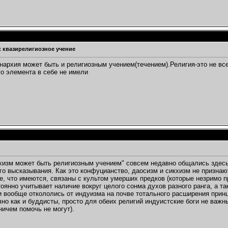
к квазирелигиозное учение
нархия может быть и религиозным учением(течением).Религия-это не вс
го элемента в себе не имели
хизм может быть религиозным учением" совсем недавно общались здесь
го высказывания. Как это конфуцианство, даосизм и сикхизм не призн
те, что имеются, связаны с культом умерших предков (которые незримо 
тоянно учитывает наличие вокруг целого сонма духов разного ранга, а т
и вообще откололись от индуизма на почве тотального расширения принц
вно как и буддисты, просто для обеих религий индуистские боги не важ
ничем помочь не могут).