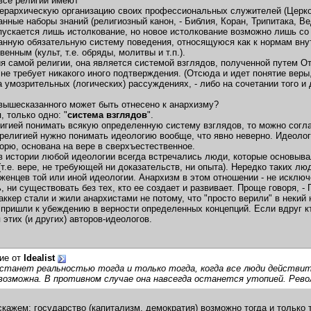
все религии имеют
иерархическую организацию своих профессиональных служителей (Церко
анные наборы знаний (религиозный канон, - Библия, Коран, Трипитака, В
ускается лишь истолкование, но новое истолкование возможно лишь со
анную обязательную систему поведения, относящуюся как к нормам внутр
енным (культ, т.е. обряды, молитвы и т.п.).
ия самой религии, она является системой взглядов, полученной путем От
 не требует никакого иного подтверждения. (Отсюда и идет понятие веры
а умозрительных (логических) рассуждениях, - либо на сочетании того и 
 вышесказанного может быть отнесено к анархизму?
, только одно: "
система взглядов
".
игией понимать всякую определенную систему взглядов, то можно согла
 религией нужно понимать идеологию вообще, что явно неверно. Идеолог
торю, основана на вере в сверхъестественное.
в истории любой идеологии всегда встречались люди, которые основыва
(т.е. вере, не требующей ни доказательств, ни опыта). Нередко таких 
женцев той или иной идеологии. Анархизм в этом отношении - не исключе
ь, ни существовать без тех, кто ее создает и развивает. Проще говоря, 
ккер стали и жили анархистами не потому, что "просто верили" в некий н
пришли к убеждению в верности определенных концепций. Если вдруг кто-
 этих (и других) авторов-идеологов.
ие от
Idealist
станет реальностью тогда и только тогда, когда все люди действит
возможна. В противном случае она навсегда останется утопией. Револ
скажем: государство (капитализм, демократия) возможно тогда и только 