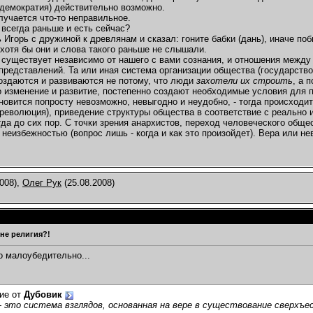
 демократия) действительно возможно.
лучается что-то неправильное.
 всегда раньше и есть сейчас?
 Игорь с дружиной к древлянам и сказал: гоните бабки (дань), иначе по
 хотя бы они и слова такого раньше не слышали.
существует независимо от нашего с вами сознания, и отношения между
представлений. Та или иная система организации общества (государств
оздаются и развиваются не потому, что люди
захотели их строить
, а 
о изменение и развитие, постепенно создают необходимые условия для п
новится попросту невозможно, невыгодно и неудобно, - тогда происходи
(революция), приведение структуры общества в соответствие с реально
гда до сих пор. С точки зрения анархистов, переход человеческого обще
 неизбежностью (вопрос лишь - когда и как это произойдет). Вера или 
008),
Олег Рук
(25.08.2008)
 не религия?!
то малоубедительно...
ие от
Дубовик
- это система взглядов, основанная на вере в существование сверх