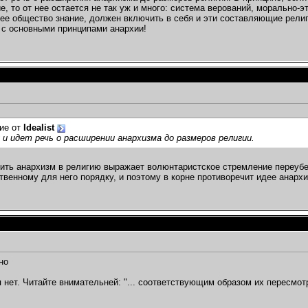
, то от нее остается не так уж и много: система верований, морально-э
е общество знание, должен включить в себя и эти составляющие религ
 с основными принципами анархии!
ие от
Idealist
и идет речь о расширении анархизма до размеров религии.
ить анархизм в религию выражает волюнтаристское стремление переубе
твенному для него порядку, и поэтому в корне противоречит идее анарх
но
 нет. Читайте внимательней: "... соответствующим образом их пересмот