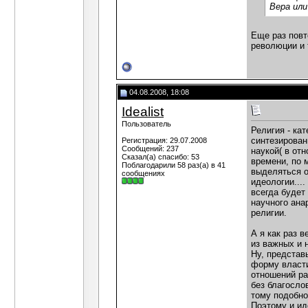
Вера ил
Еще раз повт
революции и 
04.08.2008, 18:08
Idealist
Пользователь
Религия - ка
синтезирован
Регистрация: 29.07.2008
Сообщений: 237
наукой( в от
Сказал(а) спасибо: 53
времени, по 
Поблагодарили 58 раз(а) в 41
выделяться о
сообщениях
идеологии...
всегда будет
научного ана
религии.
А я как раз 
из важных и 
Ну, представ
форму власти
отношений ра
без благосло
тому подобно
Поэтому и ид