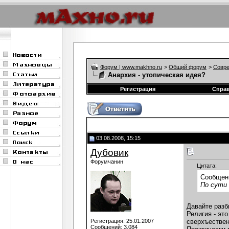
Форум | www.makhno.ru
>
Общий форум
>
Совре
Анархия - утопическая идея?
Регистрация
Спра
03.08.2008, 15:15
Дубовик
Форумчанин
Цитата:
Сообщен
По сути 
Давайте разб
Религия - эт
Регистрация: 25.01.2007
сверхъествен
Сообщений: 3,084