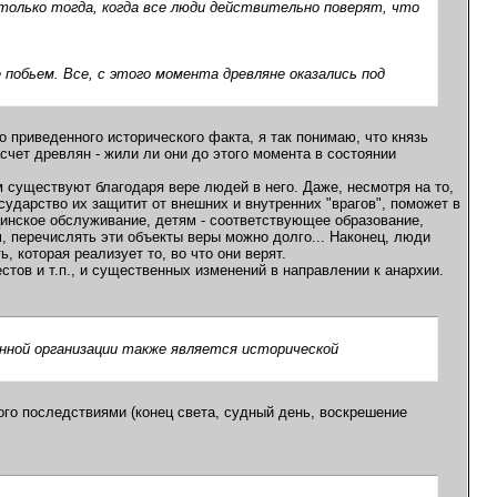
 только тогда, когда все люди действительно поверят, что
че побьем. Все, с этого момента древляне оказались под
о приведенного исторического факта, я так понимаю, что князь
асчет древлян - жили ли они до этого момента в состоянии
м существуют благодаря вере людей в него. Даже, несмотря на то,
сударство их защитит от внешних и внутренних "врагов", поможет в
инское обслуживание, детям - соответствующее образование,
, перечислять эти объекты веры можно долго... Наконец, люди
, которая реализует то, во что они верят.
естов и т.п., и существенных изменений в направлении к анархии.
енной организации также является исторической
ого последствиями (конец света, судный день, воскрешение