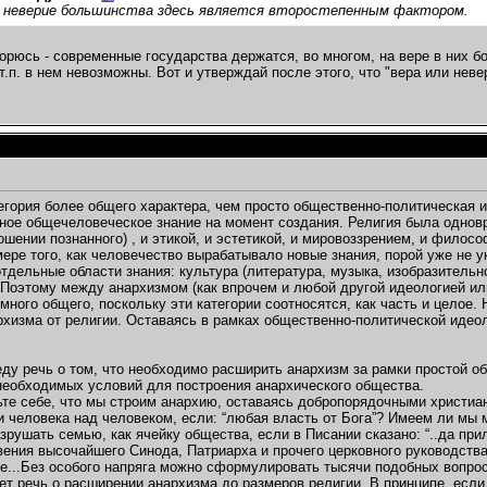
и неверие большинства здесь является второстепенным фактором.
орюсь - современные государства держатся, во многом, на вере в них бо
т.п. в нем невозможны. Вот и утверждай после этого, что "вера или не
тегория более общего характера, чем просто общественно-политическая
ное общечеловеческое знание на момент создания. Религия была одновр
ношении познанного) , и этикой, и эстетикой, и мировоззрением, и филос
мере того, как человечество вырабатывало новые знания, порой уже не
тдельные области знания: культура (литература, музыка, изобразительно
. Поэтому между анархизмом (как впрочем и любой другой идеологией или
 много общего, поскольку эти категории соотносятся, как часть и целое. 
рхизма от религии. Оставаясь в рамках общественно-политической идеол
веду речь о том, что необходимо расширить анархизм за рамки простой 
необходимых условий для построения анархического общества.
ьте себе, что мы строим анархию, оставаясь добропорядочными христиа
 человека над человеком, если: “любая власть от Бога”? Имеем ли мы
зрушать семью, как ячейку общества, если в Писании сказано: “..да при
вения высочайшего Синода, Патриарха и прочего церковного руководства
е...Без особого напряга можно сформулировать тысячи подобных вопросо
ет речь о расширении анархизма до размеров религии. В принципе, если 