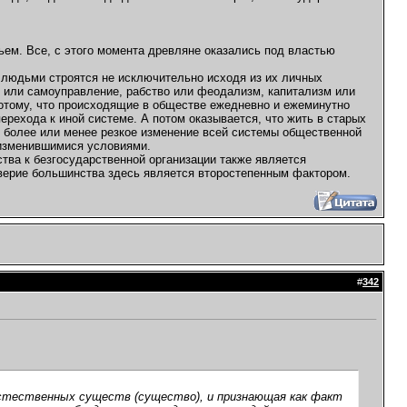
бьем. Все, с этого момента древляне оказались под властью
 людьми строятся не исключительно исходя из их личных
о или самоуправление, рабство или феодализм, капитализм или
потому, что происходящие в обществе ежедневно и ежеминутно
ерехода к иной системе. А потом оказывается, что жить в старых
т более или менее резкое изменение всей системы общественной
 изменившимися условиями.
ства к безгосударственной организации также является
неверие большинства здесь является второстепенным фактором.
#
342
ъестественных существ (существо), и признающая как факт