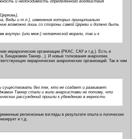
ожность и необходимость определенного воздействия
Церковь),
ка, Веды и т.п.), изменения которых принципиально
ание возможно лишь со стороны самой Церкви и должно быть
 внутри- (или меж-) человеческой морали, так и к
.
кие иерархические организации (РКАС, САУ и т.д.). Есть и
а, Бенджамин Таккер...). И новые толкования анархизма
ветствующих иерархических анархических организаций. Так в чем
ни существовать без тех, кто ее создает и развивает.
джамин Таккер стали и жили анархистами не потому, что
гических рассуждений пришли к убеждению в верности
временные религиозные взгляды в результате опыта и логических
изирует и т.д.