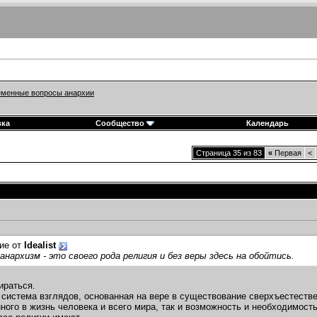
менные вопросы анархии
вка
Сообщество
Календарь
Страница 35 из 83
«
Первая
<
ие от
Idealist
анархизм - это своего рода религия и без веры здесь на обойтись.
ираться.
о система взглядов, основанная на вере в существование сверхъестест
ного в жизнь человека и всего мира, так и возможность и необходимост