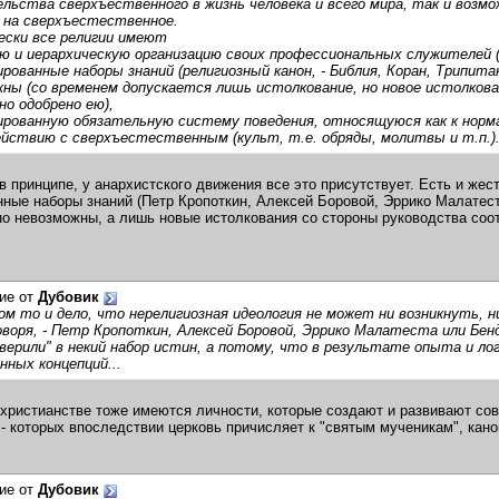
ьства сверхъественного в жизнь человека и всего мира, так и возм
 на сверхъестественное.
ески все религии имеют
ю и иерархическую организацию своих профессиональных служителей (
ированные наборы знаний (религиозный канон, - Библия, Коран, Трипита
ны (со временем допускается лишь истолкование, но новое истолков
о одобрено ею),
ированную обязательную систему поведения, относящуюся как к нормам
йствию с сверхъестественным (культ, т.е. обряды, молитвы и т.п.)
 в принципе, у анархистского движения все это присутствует. Есть и жест
ные наборы знаний (Петр Кропоткин, Алексей Боровой, Эррико Малатест
о невозможны, а лишь новые истолкования со стороны руководства соот
ие от
Дубовик
том то и дело, что нерелигиозная идеология не может ни возникнуть, 
воря, - Петр Кропоткин, Алексей Боровой, Эррико Малатеста или Бен
верили" в некий набор истин, а потому, что в результате опыта и ло
нных концепций...
 христианстве тоже имеются личности, которые создают и развивают со
- которых впоследствии церковь причисляет к "святым мученикам", канон
ие от
Дубовик