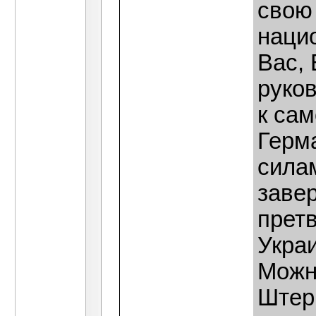
свою
наци
Вас,
руко
к са
Герм
сила
заве
претв
Укра
Можн
Штер