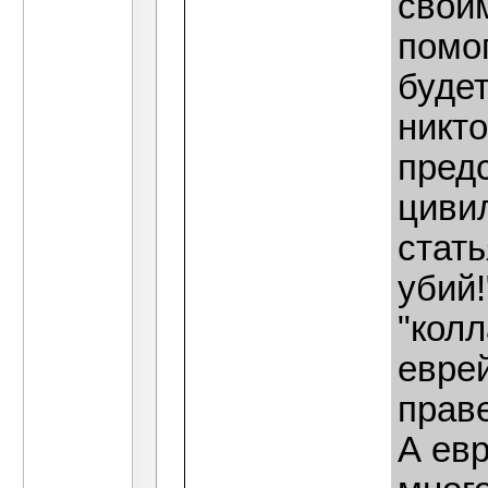
свои
помо
будет
никто
предс
циви
стат
убий!
"кол
еврей
прав
А ев