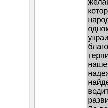
жела
кото
наро
одно
укра
благ
терпи
наше
надеж
найд
води
разви