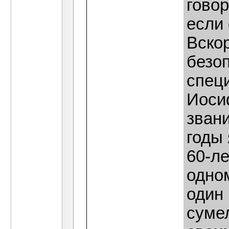
говор
если
Вско
безо
спец
Иоси
зван
годы
60-ле
одно
один
сумел