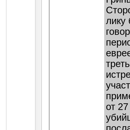
Стор
лику 
говор
перио
евре
треть
истре
участ
прим
от 27
убий
посл