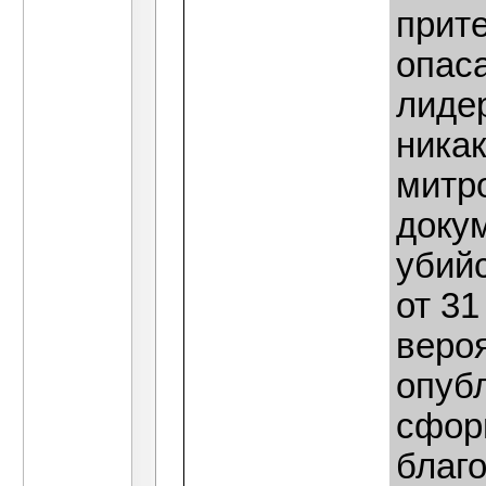
прите
опас
лидер
ника
митр
докум
убийс
от 31
веро
опуб
сфор
благ