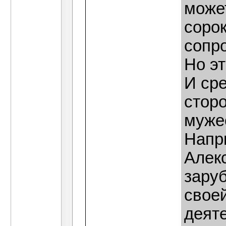
может
соро
сопр
Но эт
И ср
сторо
муже
Напр
Алекс
зару
своей
деят