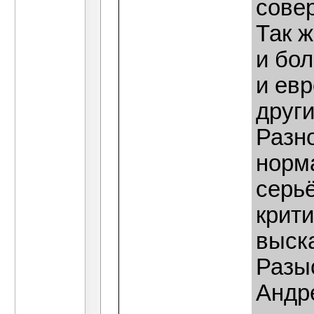
сове
Так 
и бол
и евр
други
Разн
норм
серь
крити
выск
Разы
Андр