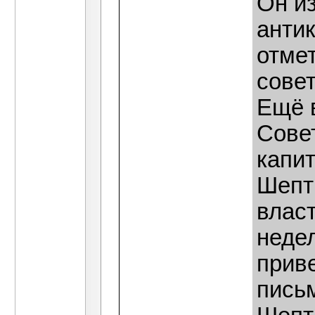
Он из
анти
отмет
сове
Ещё в
Сове
капи
Шепт
власт
неде
прив
пись