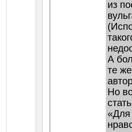
из п
вуль
(Исп
таког
недос
А бо
те же
автор
Но в
стать
«Для
нрав