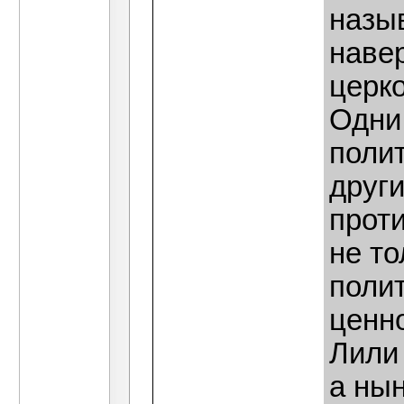
назыв
наве
церк
Одни
поли
друг
прот
не т
поли
ценн
Лили
а ны