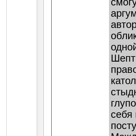
смогу
аргу
авто
облик
одно
Шепти
право
катол
стыдн
глуп
себя
пост