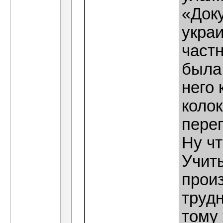
«Док
украи
част
была
него 
коло
пере
Ну чт
Учит
произ
труд
тому 