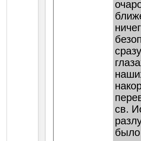
очар
ближе
ничег
безоп
сразу
глаз
наши
нако
пере
св. И
разл
было 