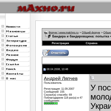
Форум | www.makhno.ru
>
Общий форум
>
Обще
Бандера и бандеровщина: попытка 
Регистрация
Справка
08.04.2008, 10:48
Андрей Ляпчев
Пользователь
У по
Регистрация: 11.09.2007
Сообщений: 155
моло
Сказал(а) спасибо: 69
Поблагодарили 118 раз(а) в 47
сообщениях
Украи