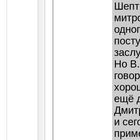
Шепти
митр
одног
посту
засл
Но В
гово
хоро
ещё 
Дмит
и сег
прим