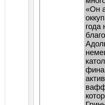
мног
«Он 
окку
года
благ
Адол
немец
катол
фина
актив
вафф
котор
Грин