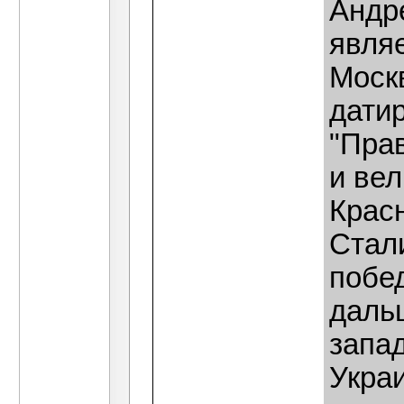
Андр
являе
Моск
датир
"Пра
и ве
Крас
Стали
побед
даль
запа
Укра