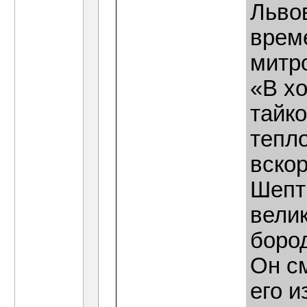
Львов
врем
митр
«В х
тайк
тепл
вскор
Шепт
вели
боро
Он см
его и