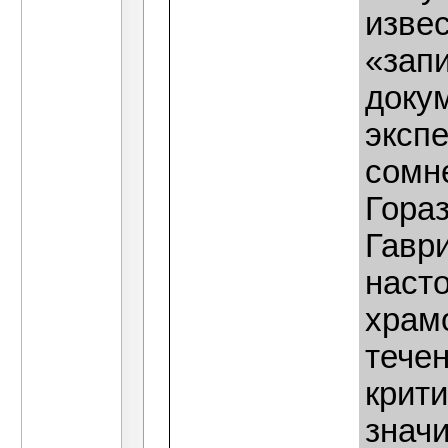
изве
«запи
докум
эксп
сомн
Гораз
Гаври
наст
храм
течен
крит
знач