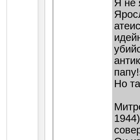
Я не
Ярос
атеис
идей
убийс
анти
папу
Но т
Митр
1944)
сове