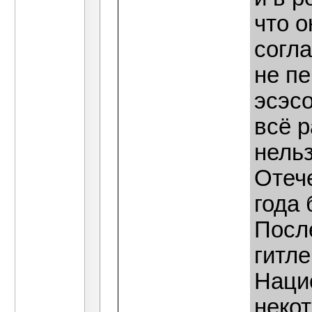
что 
согла
не пе
эсэсо
всё р
нельз
Отеч
года
Посл
гитле
Наци
некот