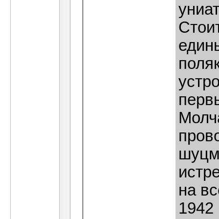
униат
Стоит
един
поляк
устр
перв
Молч
пров
шуцм
истре
на вс
1942