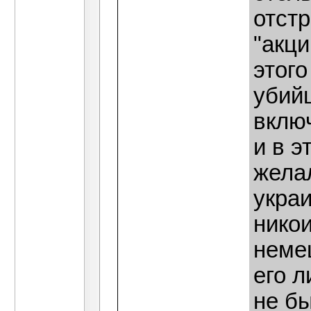
отст
"акци
этог
убийц
включ
и в 
жела
украи
нико
немец
его л
не бы