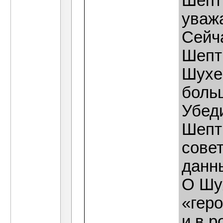
Шепт
уваж
Сейч
Шепт
Шухе
боль
Убед
Шепт
совет
данн
О Шу
«гер
и в р