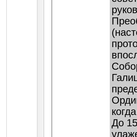
руко
Прео
(нас
прот
впос
Собор
Гали
пред
Ордин
когда
До 15
улаж