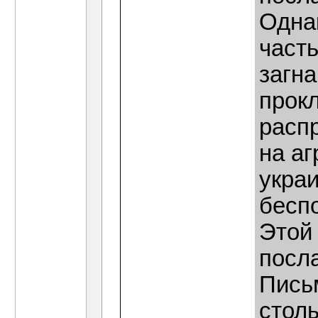
Однак
част
загна
прокл
распр
на а
укра
бесп
Этой
посла
Пись
столь