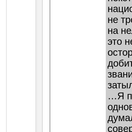
нацио
не тр
на н
это н
остор
доби
звани
заты
…Я п
однов
думал
сове