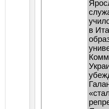
Ярос
служ
учил
в Ит
обра
униве
Комм
Украи
убеж
Гала
«стал
репр