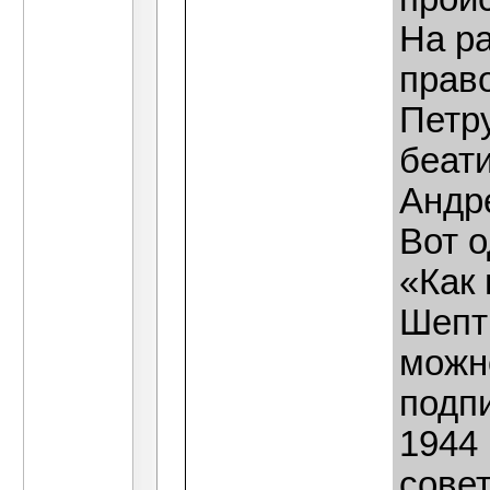
На р
прав
Петр
беат
Андр
Вот о
«Как
Шепт
можн
подп
1944 
совет