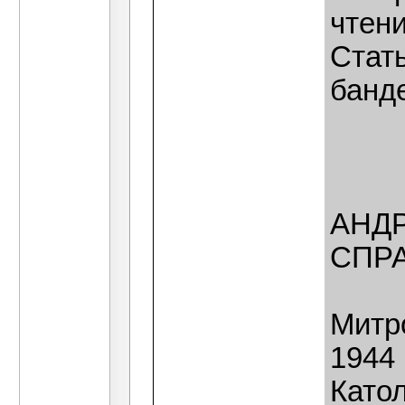
чтен
Стат
банд
АНД
СПР
Митр
1944 
Катол