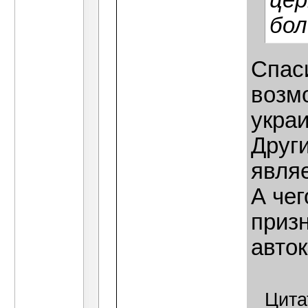
цер
бол
Спас
возм
украи
Други
являе
А чег
призн
авто
Цита