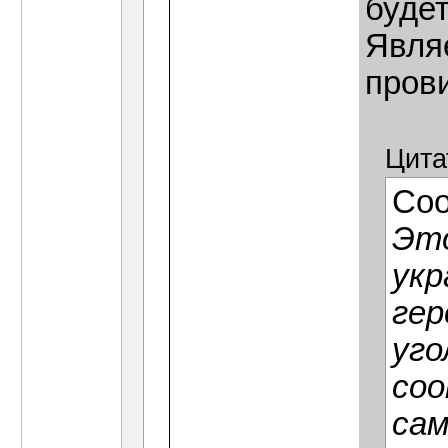
буде
Явля
пров
Цита
Со
Это
укр
гер
уго
со
сам