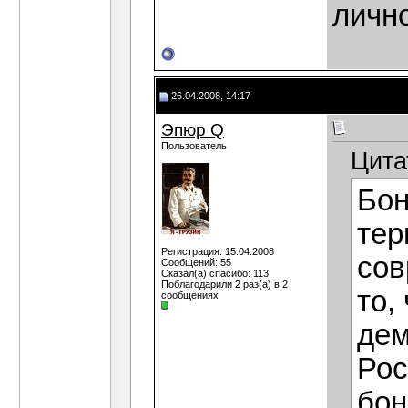
лично
26.04.2008, 14:17
Эпюр Q
Пользователь
Цита
Бон
тер
Регистрация: 15.04.2008
сов
Сообщений: 55
Сказал(а) спасибо: 113
Поблагодарили 2 раз(а) в 2
то,
сообщениях
дем
Рос
бон