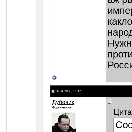
импер
какл
народ
Нужн
прот
Росси
26.04.2008, 11:12
Дубовик
Форумчанин
Цита
Со