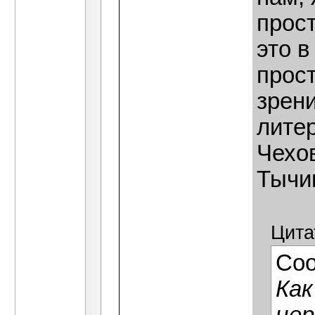
прост
это в
прост
зрени
литер
Чехо
Тычин
Цита
Со
Как