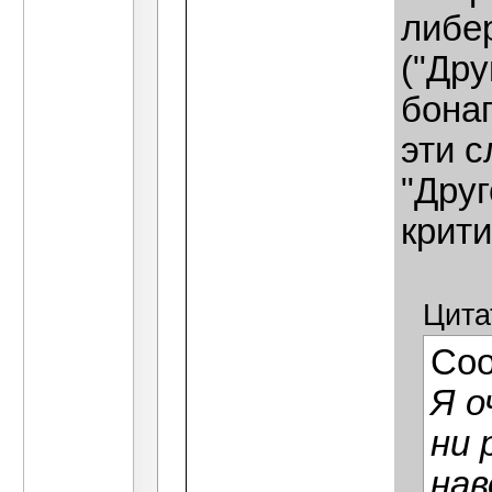
либе
("Дру
бона
эти с
"Друг
крити
Цита
Со
Я о
ни 
нав