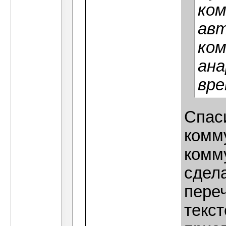
ком
авт
ком
ана
вре
Спас
комму
комм
сдел
пере
текст