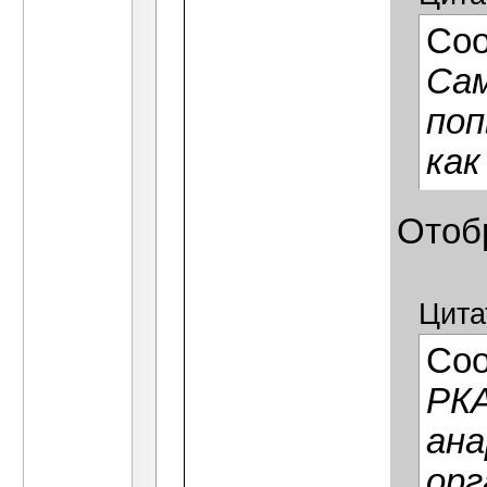
Со
Сам
поп
как
Отобр
Цита
Со
РКА
ана
орг