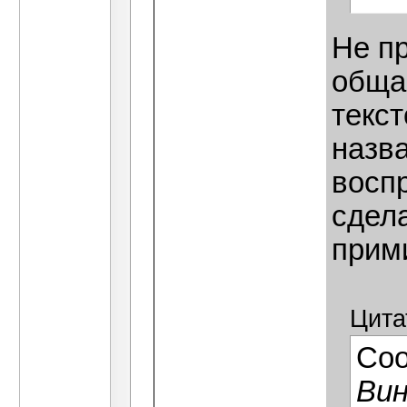
Не пр
общаю
текст
назва
восп
сдел
прим
Цита
Со
Вин