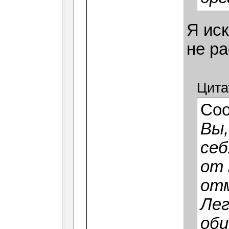
Я иск
не ра
Цита
Со
Вы,
себ
от 
отм
Лег
об