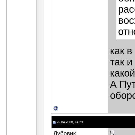
рас
вос
отн
как в
так и
какой
А Пу
обор
26.04.2008, 14:23
Дубовик