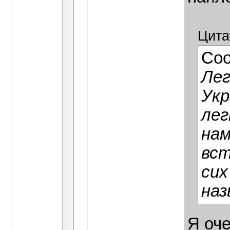
Цита
Со
Лег
Укр
лег
нам
вст
сих
наз
Я оч