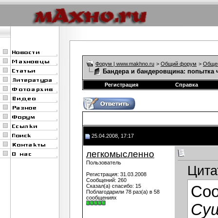
Форум | www.makhno.ru
>
Общий форум
>
Обще
Бандера и бандеровщина: попытка 
Регистрация
Справка
25.04.2008, 17:17
легкомысленно
Пользователь
Цита
Регистрация: 31.03.2008
Сообщений: 260
Сказал(а) спасибо: 15
Со
Поблагодарили 78 раз(а) в 58
сообщениях
Су