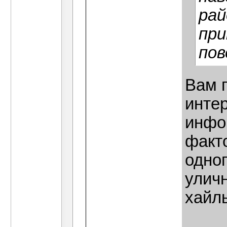
рай
при
пов
Вам 
инте
инфор
факт
одног
уличн
хайль