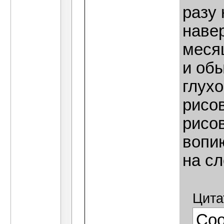
разу 
наве
месяц
и об
глухо
рисов
рисо
вопи
на сл
Цита
Со