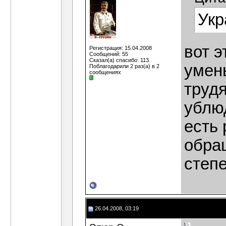
Укр
вот э
Регистрация: 15.04.2008
Сообщений: 55
Сказал(а) спасибо: 113
умен
Поблагодарили 2 раз(а) в 2
сообщениях
трудя
ублю
есть 
обра
степ
26.04.2008, 03:19