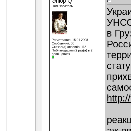
Эпюр Q
Пользователь
Укра
УНСО
в Гру
Регистрация: 15.04.2008
Росс
Сообщений: 55
Сказал(а) спасибо: 113
Поблагодарили 2 раз(а) в 2
терри
сообщениях
стат
прихв
само
http:
реакц
аж р