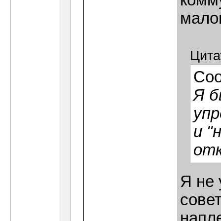
комм
мало
Цита
Со
Я б
упр
и "
отк
Я не 
совет
напл