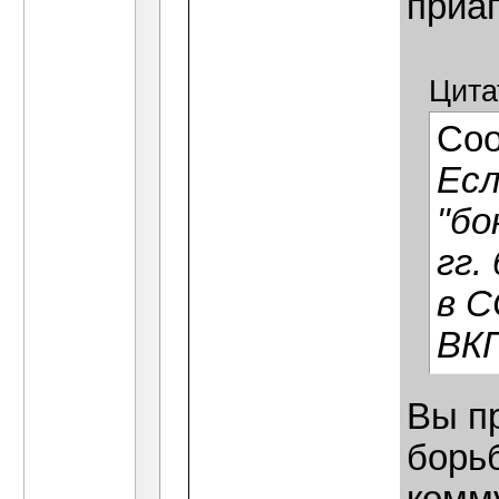
приа
Цита
Со
Есл
"бо
гг.
в С
ВКП
Вы п
борьб