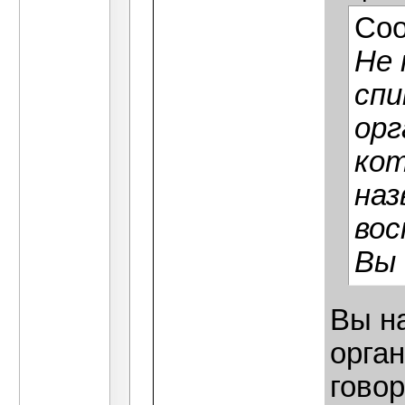
Со
Не 
спи
орг
кот
наз
вос
Вы 
Вы на
орган
говор