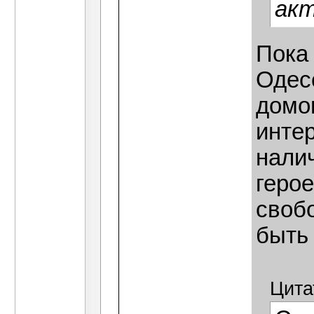
акт
Пока
Одес
домо
инте
нали
герое
свобо
быть 
Цита