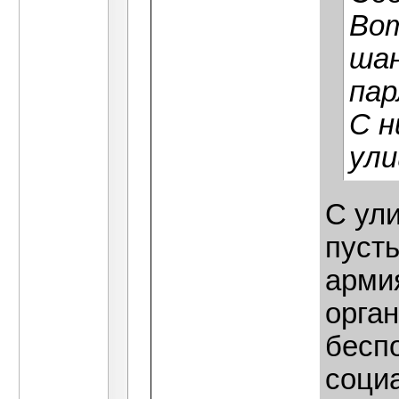
Вот
шан
пар
С н
ули
С ул
пуст
арми
орган
бесп
соци