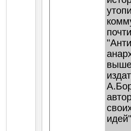
утопи
комму
почти
"Ант
анарх
выше
издат
А.Бор
авто
свои
идей"