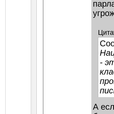
парла
угро
Цита
Со
Нац
- э
кла
про
пис
А есл