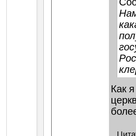
Со
Нам
как
пол
гос
Рос
кле
Как я
церк
боле
Цита