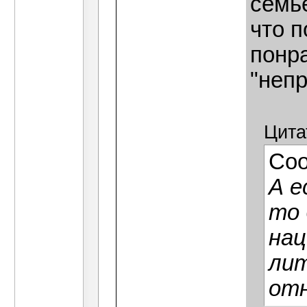
семье
что п
понр
"неп
Цита
Со
А е
то 
нац
лит
отн