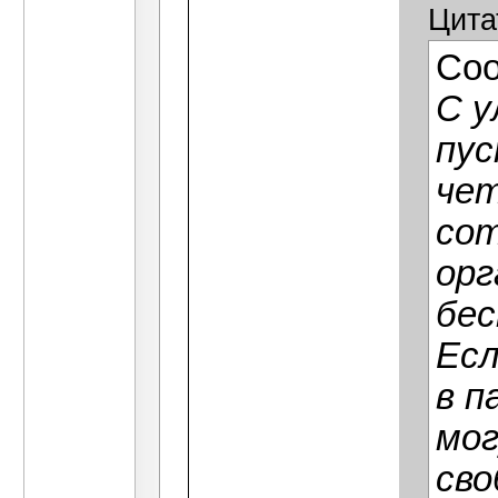
Цита
Со
С у
пус
че
сот
орг
бес
Есл
в п
мог
сво