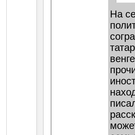
На се
поли
согр
татар
венге
проч
инос
нахо
писал
расс
может