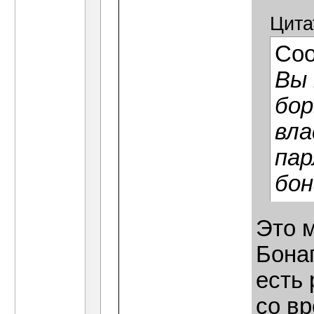
Цита
Со
Вы 
бор
вла
па
бон
Это 
Бонап
есть
со вр