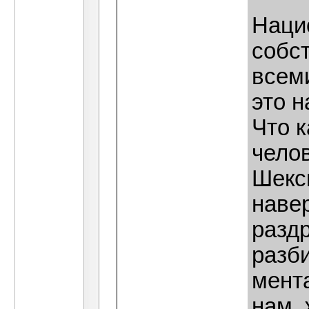
Наци
собс
всеми
это 
Что 
челов
Шексп
навер
раздр
разби
мента
нам,