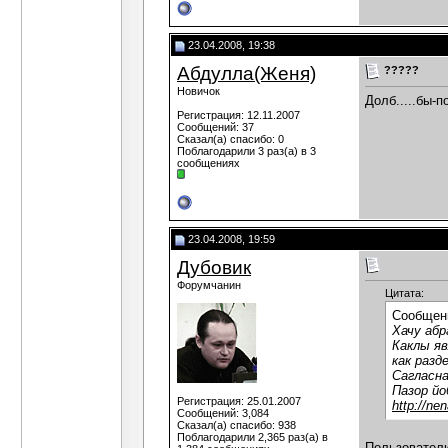
23.04.2008, 19:38
Абдулла(Женя)
?????
Новичок
Долб.....бы-
Регистрация: 12.11.2007
Сообщений: 37
Сказал(а) спасибо: 0
Поблагодарили 3 раз(а) в 3
сообщениях
23.04.2008, 19:59
Дубовик
Форумчанин
Цитата:
Сообщен
Хачу аб
Каклы яв
как разд
Сагласна
Пазор йо
Регистрация: 25.01.2007
http://ne
Сообщений: 3,084
Сказал(а) спасибо: 938
Поблагодарили 2,365 раз(а) в
Пользовател