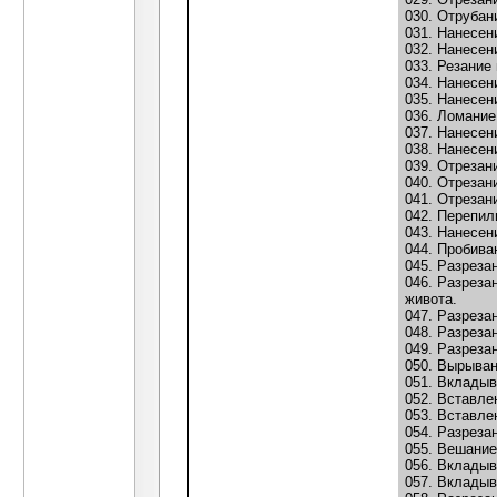
030. Отрубан
031. Нанесен
032. Нанесен
033. Резание
034. Нанесен
035. Нанесен
036. Ломание
037. Нанесен
038. Нанесен
039. Отрезан
040. Отрезан
041. Отрезан
042. Перепил
043. Нанесен
044. Пробива
045. Разреза
046. Разреза
живота.
047. Разреза
048. Разреза
049. Разреза
050. Вырыван
051. Вкладыв
052. Вставле
053. Вставле
054. Разреза
055. Вешание
056. Вкладыв
057. Вкладыв