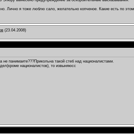
чно. Лично я тоже люблю сало, желательно копченое. Какие есть по это
ов
(23.04.2008)
а не панимаите???Прикольна такой стеб над националистами.
идел(кроме националистов), то извыняюсс