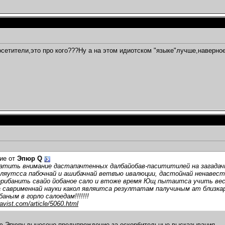
посетители,это про кого???Ну а на этом идиотском "языке"лучше,наверное
ие от
Эпюр Q
ратить внимание дастапачтенных далбайобав-пасититилей на загада
ляутсса пабочнай и ашибачнай ветвъю ивалюции, дастойнай ненавести
ерибанить свайо йобаное сало и втоже время Ющ пытаитса учить весь
 саврименнай науки какол являитса резултатам палучиным ат близка
баным в горло салоедам!!!!!!!
navist.com/article/5060.html
ю Эпюру вынесено предупреждение за оскорбительные высказывания.