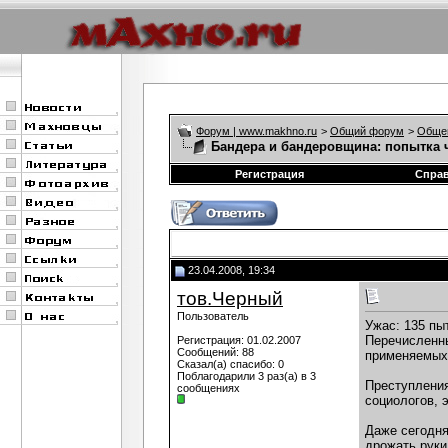
Форум | www.makhno.ru
>
Общий форум
>
Обще
Бандера и бандеровщина: попытка 
Регистрация
Спра
23.04.2008, 19:34
тов.Черный
Пользователь
Ужас: 135 пы
Перечисленны
Регистрация: 01.02.2007
Сообщений: 88
применяемых 
Сказал(а) спасибо: 0
Поблагодарили 3 раз(а) в 3
Преступления
сообщениях
социологов, 
Даже сегодня
дрожать руки