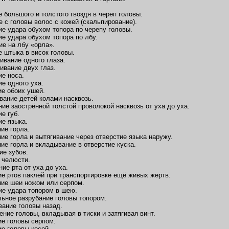
е большого и толстого гвоздя в череп головы.
е с головы волос с кожей (скальпирование).
ие удара обухом топора по черепу головы.
ие удара обухом топора по лбу.
ие на лбу «орла».
е штыка в висок головы.
ивание одного глаза.
ивание двух глаз.
ие носа.
ие одного уха.
ие обоих ушей.
вание детей колами насквозь.
ние заострённой толстой проволокой насквозь от уха до уха.
е губ.
ие языка.
ние горла.
ние горла и вытягивание через отверстие языка наружу.
ние горла и вкладывание в отверстие куска.
ие зубов.
 челюсти.
ие рта от уха до уха.
ие ртов паклей при транспортировке ещё живых жертв.
ние шеи ножом или серпом.
ие удара топором в шею.
льное разрубание головы топором.
вание головы назад.
ение головы, вкладывая в тиски и затягивая винт.
ие головы серпом.
ие головы косой.