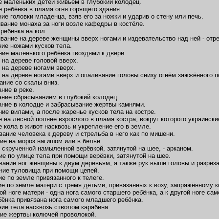
е маленьких детей живьём в глубокий колодец.
е ребёнка в пламя огня горящего здания.
ние головки младенца, взяв его за ножки и ударив о стену или печь.
вание монаха за ноги возле кафедры в костёле.
 ребёнка на кол.
вание на дереве женщины вверх ногами и издевательство над ней - отре
ние ножами кусков тела.
ние маленького ребёнка гвоздями к двери.
 на дереве головой вверх.
 на дереве ногами вверх.
 на дереве ногами вверх и опаливание головы снизу огнём зажжённого п
ание со скалы вниз.
ние в реке.
ание сбрасыванием в глубокий колодец.
ание в колодце и забрасывание жертвы камнями.
ние вилами, а после жаренье кусков тела на костре.
е на лесной поляне взрослого в пламя костра, вокруг которого украинск
е кола в живот насквозь и укрепление его в земле.
вание человека к дереву и стрельба в него как по мишени.
ие на мороз нагишом или в белье.
 скрученной намыленной верёвкой, затянутой на шее, - арканом.
ие по улице тела при помощи верёвки, затянутой на шее.
вание ног женщины к двум деревьям, а также рук выше головы и разреза
ние туловища при помощи цепей.
ие по земле привязанного к телеге.
ие по земле матери с тремя детьми, привязанных к возу, запряжённому к
гой ноге матери - одна нога самого старшего ребёнка, а к другой ноге с
ёнка привязана нога самого младшего ребёнка.
ние тела насквозь стволом карабина.
ние жертвы колючей проволокой.