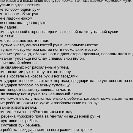
ние живота и высыпание вовнутрь корма, так называемой кормовой муки,
угими внутренностями.
ие топором одной руки.
ие топором обеих рук.
ние ладони ножом.
ие ножом пальцев на руке.
ие ладони.
ние внутренней стороны ладони на горячей плите угольной кухни.
ие пятки.
ие стопы выше кости пятки.
 тупым инструментом костей рук в нескольких местах.
 тупым инструментом костей ног в нескольких местах.
ивание туловища, обложенного с двух сторон досками, пополам плотниц
ивание туловища пополам специальной пилой.
ание пилой обеих ног.
ие связанных ног раскалённым углём.
ие гвоздями рук к столу, а стоп к полу.
ие в костёле на кресте рук и ног гвоздями.
ие ударов топором в затылок жертвам, предварительно уложенным на по
ие ударов топором по всему туловищу.
ние топором целого туловища на части.
 по живому ног и рук в так называемой лямке.
ние ножом к столу языка маленького ребёнка, который позже висел на нё
ние ребёнка ножом на куски и разбрасывание их вокруг.
вание живота детям.
ние маленького ребёнка штыком к столу.
 ребёнка мужского пола за гениталии на дверной ручке.
 суставов ног ребёнка.
 суставов рук ребёнка.
е ребёнка накидыванием на него различных тряпок.