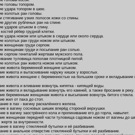
ие головы топором.
ие удара топором в шею.
ие колотых ран головы.
 и стягивание узких полосок кожи со спины.
ие других рубленых ран на спине.
ие ударов штыком в спину.
 костей рёбер грудной клетки.
ие удара ножом или штыком в сердце или около сердца.
ие колотых ран груди ножом или штыком.
ие женщинам груди серпом.
ие женщинам груди и посыпание ран солью.
ие серпом гениталий жертвам мужского пола.
ивание туловища пополам плотницкой пилой.
ие колотых ран живота ножом или штыком.
ние живота беременной женщине штыком.
ние живота и вытаскивание наружу кишок у взрослых.
ние живота женщине с беременностью на большом сроке и вкладывание в
ние живота и вливание вовнутрь кипятка - кипящей воды.
ние живота и вкладывание вовнутрь его камней, а также бросание в реку.
ние беременным женщинам живота и высыпание вовнутрь битого стекла.
ие жил от паха до стоп.
ание в пах - вагину раскалённого железа.
ние в вагину сосновых шишек вперёд стороной верхушки.
ние в вагину заострённого кола и пропихивание его до горла, навылет.
ние женщинам передней части туловища садовым ножом от вагины до ше
 жертв за внутренности.
ание в вагину стеклянной бутылки и её разбивание.
ание в анальное отверстие стеклянной бутылки и её разбивание.