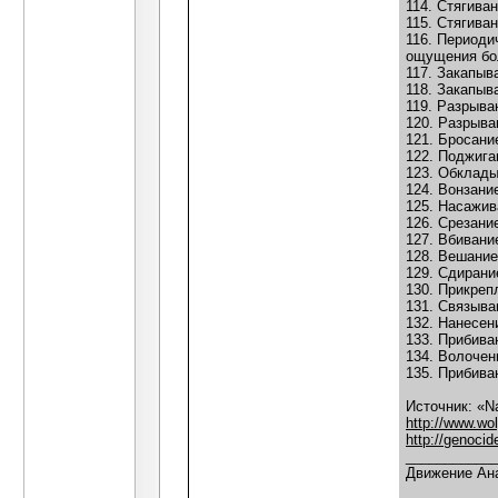
114. Стягива
115. Стягива
116. Периоди
ощущения бол
117. Закапыв
118. Закапыв
119. Разрыв
120. Разрыва
121. Бросани
122. Поджига
123. Обклады
124. Вонзани
125. Насажив
126. Срезани
127. Вбивани
128. Вешание
129. Сдирани
130. Прикреп
131. Связыва
132. Нанесен
133. Прибива
134. Волочен
135. Прибива
Источник: «Na
http://www.wol
http://genoci
___________
Движение Ана