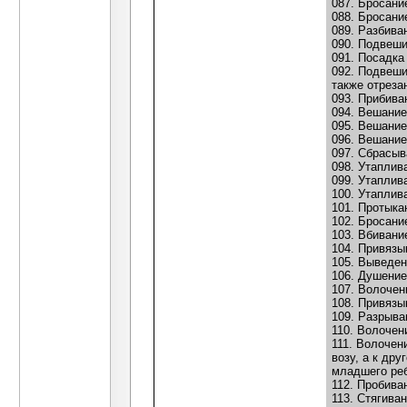
087. Бросани
088. Бросани
089. Разбива
090. Подвеши
091. Посадка
092. Подвеши
также отреза
093. Прибива
094. Вешание
095. Вешание
096. Вешание
097. Сбрасыв
098. Утаплива
099. Утаплив
100. Утаплив
101. Протыка
102. Бросани
103. Вбивани
104. Привязы
105. Выведен
106. Душение
107. Волочен
108. Привязы
109. Разрыва
110. Волочен
111. Волочен
возу, а к дру
младшего реб
112. Пробива
113. Стягива