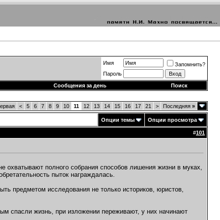
Имя
Запомнить?
Пароль
Сообщения за день
Поиск
ервая
<
5
6
7
8
9
10
11
12
13
14
15
16
17
21
>
Последняя
»
Опции темы
Опции просмотра
#
101
не охватывают полного собрания способов лишения жизни в муках,
обретательность пыток награждалась.
ыть предметом исследования не только историков, юристов,
орым спасли жизнь, при изложении переживают, у них начинают