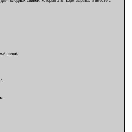
 для голодных свиней, которые этот корм вырывали вместе с
кой пилой.
л.
м.