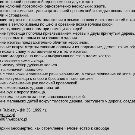
ние колючей проволокой одновременно двух жертв.
ние колючей проволокой одновременно нескольких жертв.
ческое стягивание туловища колючей проволокой и каждые несколько ча
и и страданий.
ание жертвы в стоячем положении в землю по шею и оставление её в та
ание в землю живьём по шею и срезание позже головы косой.
ание туловища пополам при помощи лошадей.
ние туловища пополам привязыванием жертвы к двум пригнутым дерев
е взрослых в пламя огня горящего здания.
ние жертвы предварительно облитой керосином.
вание вокруг жертвы снопами соломы и их поджигание, делая, таким об
е ножа в спину и оставление его в теле жертвы.
ание младенца на вилы и выбрасывание его в пламя костра.
е лезвиями кожи с лица.
е между рёбер дубовых кольев.
 на колючей проволоке.
е с тела кожи и заливание раны чернилами, а также обливание её кипящ
ление туловища к опоре и бросание в него ножами.
ние - сковывание рук колючей проволокой.
ие смертельных ударов лопатой.
ние рук к порогу жилища.
ие тела по земле за ноги, связанные верёвкой.
ние маленьких детей вокруг толстого дерева, растущего у дороги, созда
 Rubieży» (Nr 35, 1999 r.).
yn.prv.pl
de007.webpark.pl
_______
рхии бессмертно, как стремление человечество к свободе