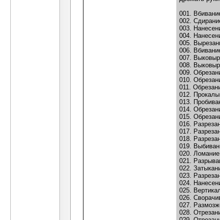
001. Вбивани
002. Сдирани
003. Нанесен
004. Нанесен
005. Вырезан
006. Вбивани
007. Выковыр
008. Выковыр
009. Обрезан
010. Обрезан
011. Обрезан
012. Прокалы
013. Пробива
014. Обрезани
015. Обрезан
016. Разреза
017. Разреза
018. Разреза
019. Выбиван
020. Ломание
021. Разрыван
022. Затыкан
023. Разреза
024. Нанесен
025. Вертика
026. Сворачи
027. Размозж
028. Отрезан
029. Отрезан