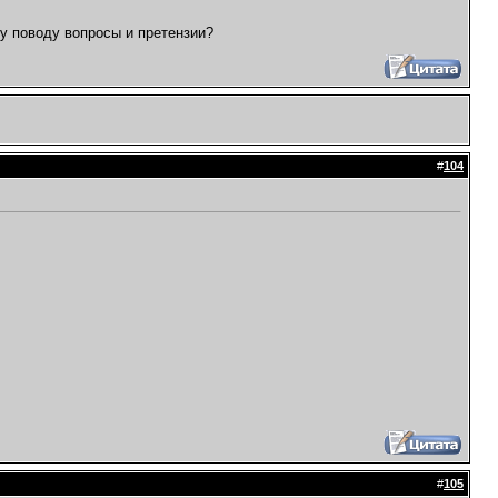
му поводу вопросы и претензии?
#
104
#
105