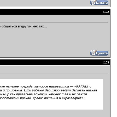
#
102
,общаться в других местах...
#
103
чнае явленее прероды каторое называитса — «КАКЛЫ».
 и призрениа. Ети уибаны дасихпор ведут делюган низная
 мир как правельна асудить камунистав и их режим.
родствиных бракав, кравасмишения и екразаафилии.