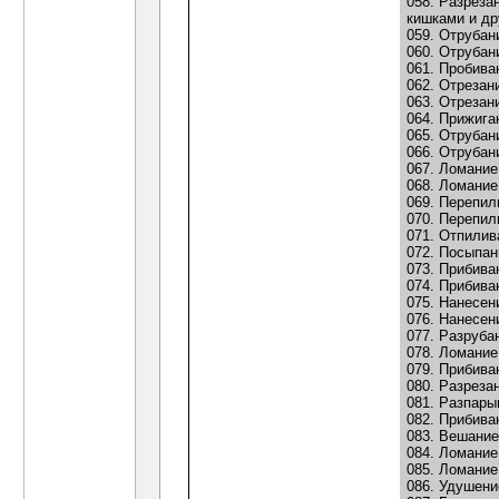
058. Разреза
кишками и др
059. Отрубан
060. Отрубан
061. Пробива
062. Отрезан
063. Отрезан
064. Прижига
065. Отрубан
066. Отрубан
067. Ломание
068. Ломание
069. Перепил
070. Перепил
071. Отпилив
072. Посыпан
073. Прибиван
074. Прибиван
075. Нанесен
076. Нанесен
077. Разруба
078. Ломание
079. Прибива
080. Разреза
081. Разпары
082. Прибива
083. Вешание
084. Ломание
085. Ломание
086. Удушени