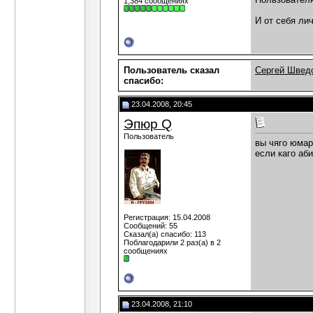
1,384 сообщениях
И от себя ли
Пользователь сказал
Сергей Швед
cпасибо:
23.04.2008, 20:45
Эпюр Q
Пользователь
вы чяго юмар
если каго аб
Регистрация: 15.04.2008
Сообщений: 55
Сказал(а) спасибо: 113
Поблагодарили 2 раз(а) в 2
сообщениях
23.04.2008, 21:10