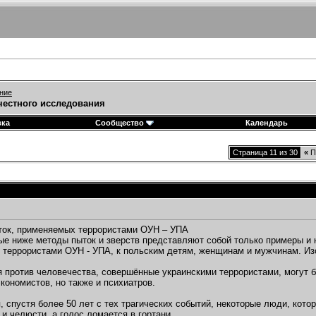
ние
честного исследования
вка
Сообщество
Календарь
Страница 11 из 30
«
П
ток, применяемых террористами ОУН – УПА
е ниже методы пыток и зверств представляют собой только примеры и 
террористами ОУН - УПА, к польским детям, женщинам и мужчинам. Из
 против человечества, совершённые украинскими террористами, могут б
экономистов, но также и психиатров.
, спустя более 50 лет с тех трагических событий, некоторые люди, кот
 и челюсти, а голос ломается в гортани.