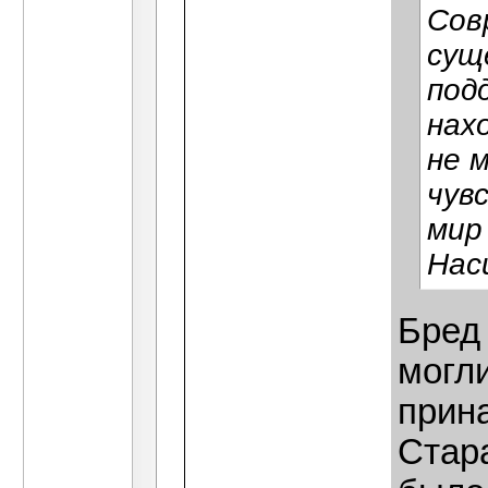
Сов
сущ
под
нах
не 
чув
мир
Нас
Бред
могли
прина
Стара