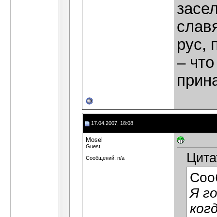
засе
слав
рус, 
– что
прин
17.04.2007, 18:08
Mosel
Guest
Цита
Сообщений: n/a
Соо
Я г
ког