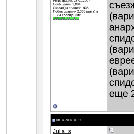
Регистрация: 25.01.2007
съез
Сообщений: 3,084
Сказал(а) спасибо: 938
Поблагодарили 2,365 раз(а) в
(вари
1,384 сообщениях
анар
спидо
(вари
еврее
(вари
спидо
еще 2
08.04.2007, 01:39
Julia_s