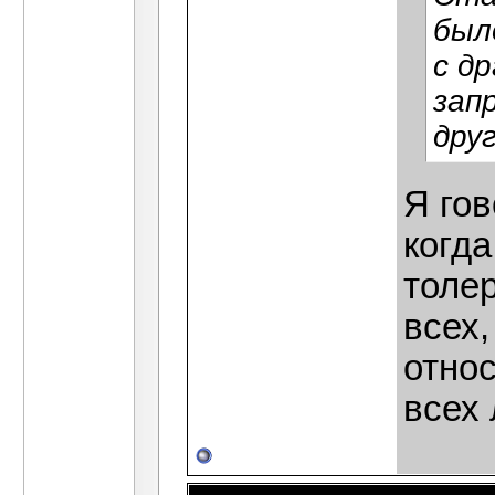
был
с д
зап
друг
Я го
когда
толе
всех,
относ
всех