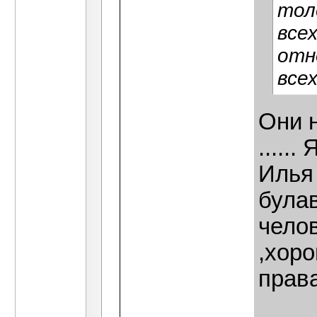
тол
все
отн
все
Они 
.....
Илья
була
челов
,хоро
прав