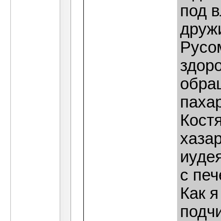
под в
дружи
Русо
здор
обра
пахар
Костя
хаза
иудея
с печ
Как я
подч