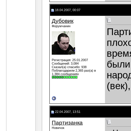
18.04.2007, 00:07
Дубовик
Форумчанин
Парти
плохо
время
Регистрация: 25.01.2007
были
Сообщений: 3,084
Сказал(а) спасибо: 938
Поблагодарили 2,365 раз(а) в
наро
1,384 сообщениях
(век)
22.04.2007, 13:51
Партизанка
Новичок