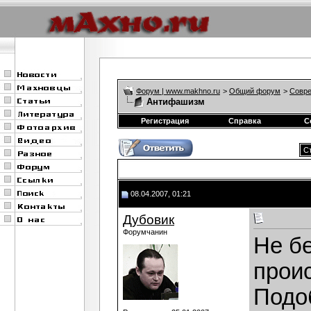
Форум | www.makhno.ru
>
Общий форум
>
Совре
Антифашизм
Регистрация
Справка
С
Ст
08.04.2007, 01:21
Дубовик
Форумчанин
Не б
проис
Подо