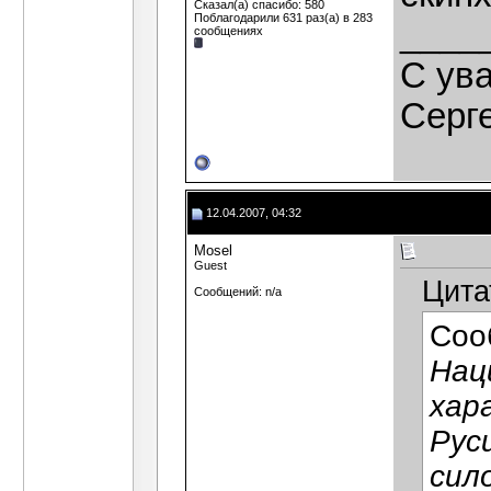
Сказал(а) спасибо: 580
Поблагодарили 631 раз(а) в 283
____
сообщениях
C ув
Серг
12.04.2007, 04:32
Mosel
Guest
Цита
Сообщений: n/a
Соо
Нац
хар
Рус
сил