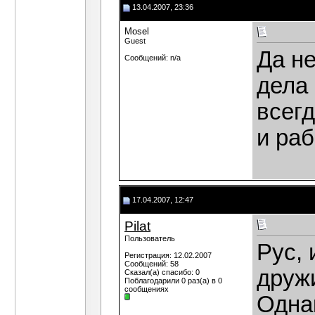
13.04.2007, 23:36
Mosel
Guest
Да н
Сообщений: n/a
дела 
всег
и рабо
17.04.2007, 12:47
Pilat
Пользователь
Рус, 
Регистрация: 12.02.2007
Сообщений: 58
дружи
Сказал(а) спасибо: 0
Поблагодарили 0 раз(а) в 0
сообщениях
Одна