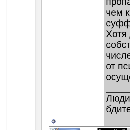
проп
чем 
суфф
Хотя 
собст
числе
от п
осущ
____
Люди,
бдит