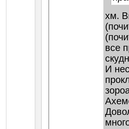
хм. 
(почи
(поч
все п
скудн
И не
прок
зоро
Ахем
Дово
много