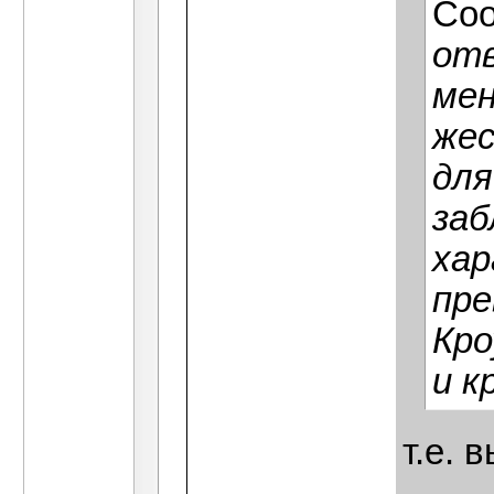
Со
от
мен
жес
для
заб
хар
пре
Кро
и к
т.е.