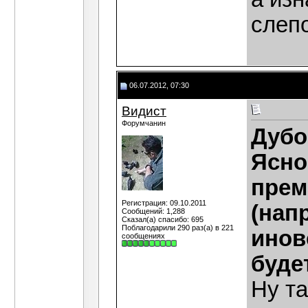
слепо
06.07.2012, 07:30
Видист
Форумчанин
Дубо
Ясно
прем
Регистрация: 09.10.2011
(нап
Сообщений: 1,288
Сказал(а) спасибо: 695
Поблагодарили 290 раз(а) в 221
инов
сообщениях
буде
Ну та