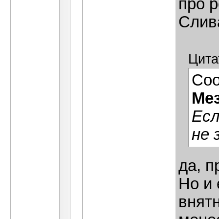
про р
Слив
Цита
Со
Ме
Есл
не 
да, п
Но и 
внятн