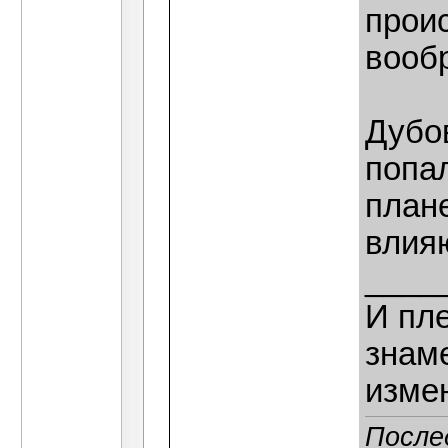
прои
вооб
Дубо
попал
плане
влияю
____
И пле
знаме
изме
После