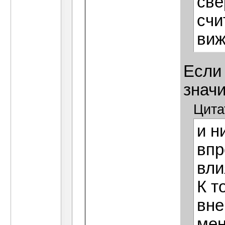
све
счи
виж
Если 
значи
Цита
и н
впр
вли
К т
вне
мен