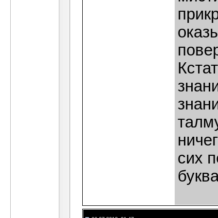
прик
оказы
пове
Кстат
знани
знани
талму
ничег
сих п
буква