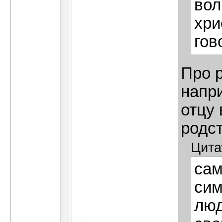
вол
хри
гов
Про 
напри
отцу 
родст
Цита
сам
сим
люд