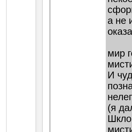
сфор
а не 
оказа
мир г
мист
И чу
позн
нелег
(я да
Шклов
мист