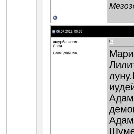
Мезоз
06.07.2012, 00:38
ашурбанипал
Guest
Мари
Сообщений: n/a
Лили
луну.
иуде
Адам
демо
Адам
Шуме