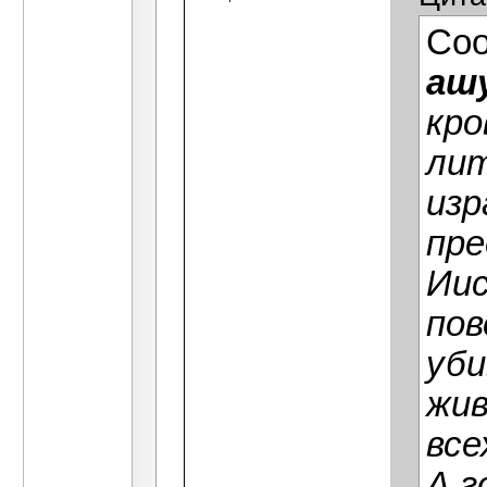
Со
аш
кро
лит
изр
пре
Иис
пов
уби
жив
все
А г