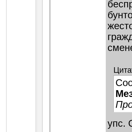
бесп
бунт
жест
граж
смене
Цита
Со
Ме
Про
упс. 