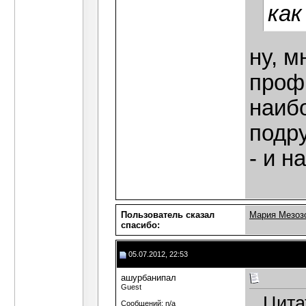
как
ну, м
проф
наиб
подру
- и н
Пользователь сказал
Мария Мезоз
cпасибо:
05.07.2012, 22:53
ашурбанипал
Guest
Цита
Сообщений: n/a