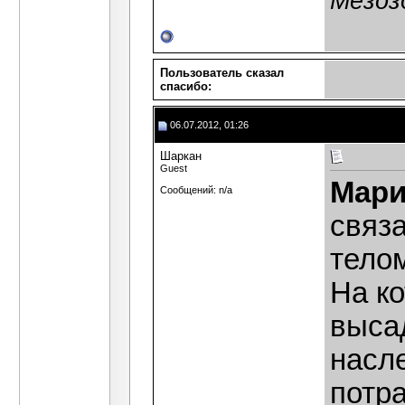
Мезоз
Пользователь сказал
cпасибо:
06.07.2012, 01:26
Шаркан
Guest
Мари
Сообщений: n/a
связ
тело
На к
выса
насле
потр