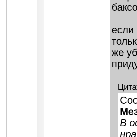
бакс
если
тольк
же уб
прид
Цита
Со
Ме
В о
нра