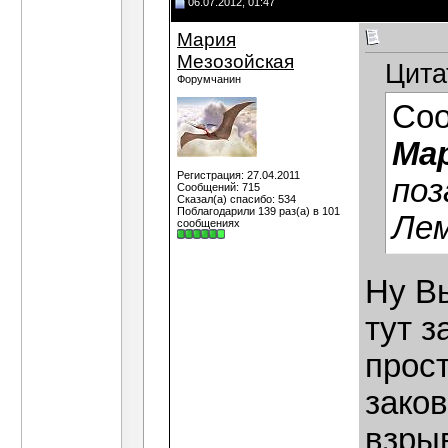
06.07.2012, 01:47
Мария
Мезозойская
Цита
Форумчанин
Со
Ма
Регистрация: 27.04.2011
поз
Сообщений: 715
Сказал(а) спасибо: 534
Поблагодарили 139 раз(а) в 101
Лем
сообщениях
Ну В
тут з
прос
зако
взры