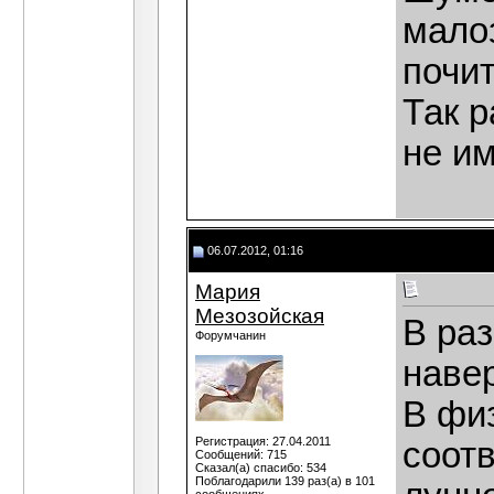
мало
почит
Так р
не и
06.07.2012, 01:16
Мария
Мезозойская
В ра
Форумчанин
наве
В фи
Регистрация: 27.04.2011
соот
Сообщений: 715
Сказал(а) спасибо: 534
Поблагодарили 139 раз(а) в 101