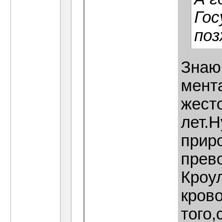
Гос
поз
Знаю 
мент
жест
лет.Н
прир
прев
Кроул
кров
того,