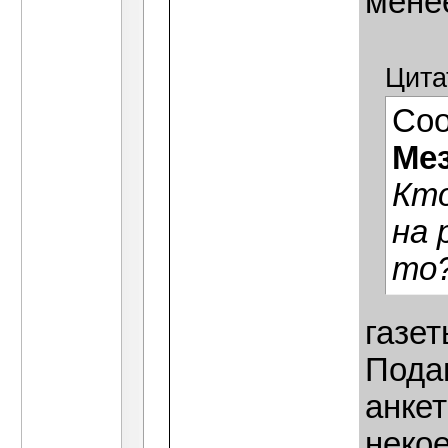
мене
Цита
Со
Ме
Кто
на 
то
газе
Пода
анкет
неко