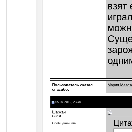
взят 
играл
можн
Суще
заро
одни
Пользователь сказал
Мария Мезоз
cпасибо:
05.07.2012, 23:40
Шаркан
Guest
Цита
Сообщений: n/a