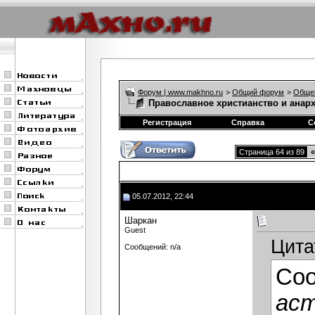
Форум | www.makhno.ru
>
Общий форум
>
Обще
Православное христианство и анар
Регистрация
Справка
С
Страница 64 из 89
«
05.07.2012, 22:44
Шаркан
Guest
Цита
Сообщений: n/a
Со
аст