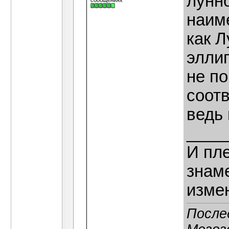
лунно
сообщениях
наиме
как Л
эллип
не по
соотв
ведь 
____
И пле
знаме
изме
После