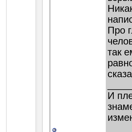
Никак
напис
Про г
челов
так е
равно
сказа
____
И пле
знаме
изме