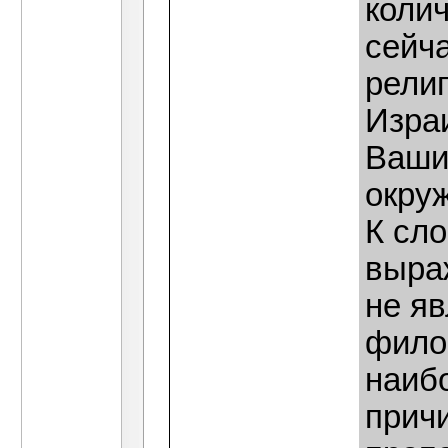
колич
сейч
религ
Израи
Ваши
окру
К сло
выра
не яв
фило
наибо
прич