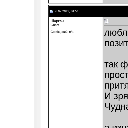
06.07.2012, 01:51
Шаркан
Guest
любл
Сообщений: n/a
пози
так ф
прост
притя
И зря
Чудна
а изн