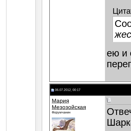
Цита
Со
же
ею и
пере
06.07.2012, 00:17
Мария
Мезозойская
Отвеч
Форумчанин
Шарка