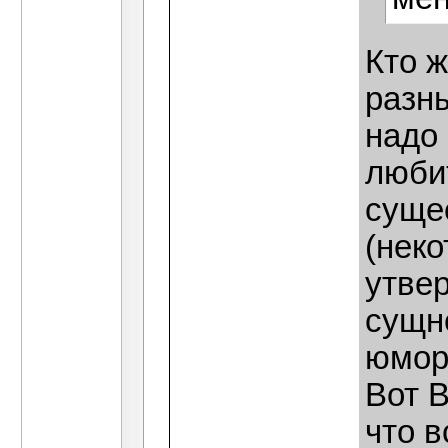
Кто 
разны
надо
люби
суще
(нек
утвер
сущн
юмор
Вот В
что в