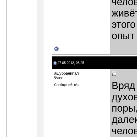
челов
живёт
этого
опыт
27.05.2012, 03:25
ашурбанипал
Guest
Вряд
Сообщений: n/a
духо
поры,
дале
чело