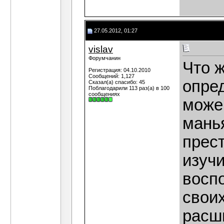
27.05.2012, 01:27
vislav
Форумчанин
Что ж
Регистрация: 04.10.2010
Сообщений: 1,127
опред
Сказал(а) спасибо: 45
Поблагодарили 113 раз(а) в 100
сообщениях
може
мань
прест
изуч
восп
своих
расши