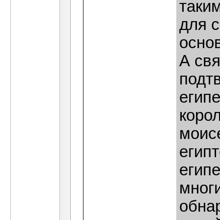
таки
для 
осно
А свя
подтв
египе
корол
моис
египт
егип
многи
обна