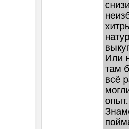
снизи
неизб
хитр
нату
выкуп
Или 
там 
всё р
могли
опыт.
Знам
пойм