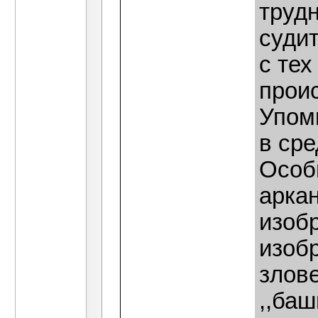
труд
суди
с тех
прои
Упом
в сре
Особ
арка
изоб
изоб
злове
,,баш