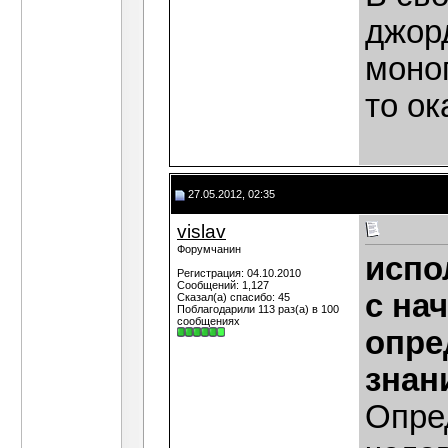
джор
моноп
то ок
27.05.2012, 02:35
vislav
Форумчанин
испо
Регистрация: 04.10.2010
Сообщений: 1,127
с на
Сказал(а) спасибо: 45
Поблагодарили 113 раз(а) в 100
сообщениях
опре
знан
Опре