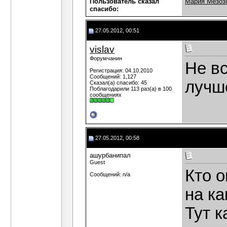
Пользователь сказал
Мария Мезоз
cпасибо:
27.05.2012, 00:51
vislav
Форумчанин
Не вс
Регистрация: 04.10.2010
Сообщений: 1,127
лучш
Сказал(а) спасибо: 45
Поблагодарили 113 раз(а) в 100
сообщениях
27.05.2012, 00:58
ашурбанипал
Guest
Кто о
Сообщений: n/a
на к
Тут к