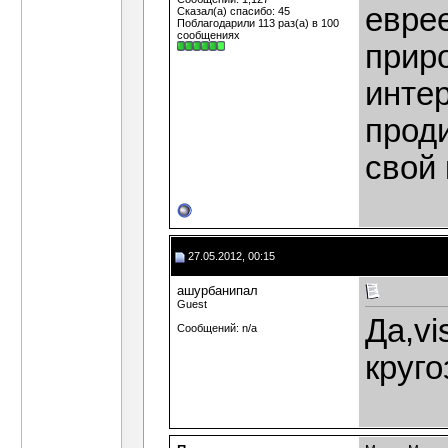
еврее
Сказал(а) спасибо: 45
Поблагодарили 113 раз(а) в 100
сообщениях
прир
интер
прод
свой 
27.05.2012, 00:15
ашурбанипал
Guest
Да,vi
Сообщений: n/a
круго