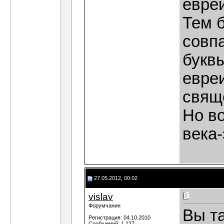
евре
Тем 
совпа
букв
евреи
свящ
Но во
века-
27.05.2012, 00:02
vislav
Форумчанин
Вы т
Регистрация: 04.10.2010
Сообщений: 1,127