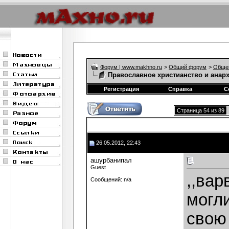
Форум | www.makhno.ru
>
Общий форум
>
Обще
Православное христианство и анар
Регистрация
Справка
С
Страница 54 из 89
26.05.2012, 22:43
ашурбанипал
Guest
,,вар
Сообщений: n/a
могл
свою 