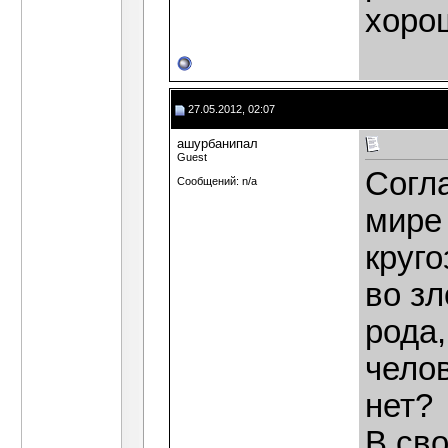
хоро
27.05.2012, 02:07
ашурбанипал
Guest
Согл
Сообщений: n/a
мире
круго
во зл
рода,
челов
нет?
В св