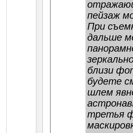
отражающ
пейзаж м
При съем
дальше м
панорамн
зеркально
близи фо
будете с
шлем явн
астронав
третья ф
маскиров