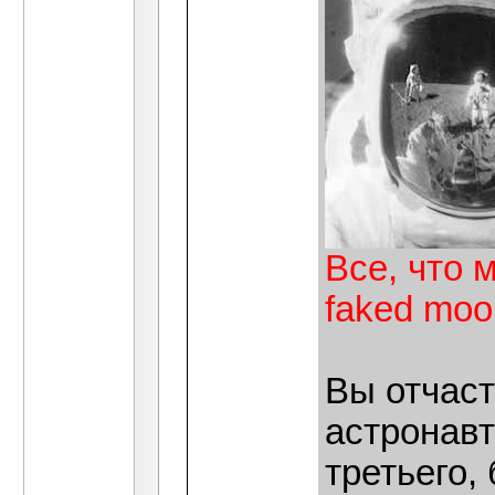
Все, что м
faked moo
Вы отчаст
астронав
третьего,