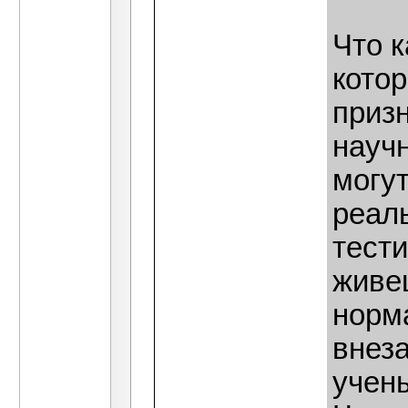
Что 
котор
приз
научн
могут
реаль
тест
живеш
норма
внеза
учен