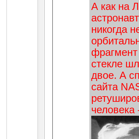
А как на 
астронавт
никогда н
орбитальн
фрагмент 
стекле ш
двое. А с
сайта NAS
ретуширов
человека 