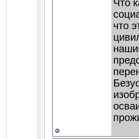
Что 
соци
что э
циви
наши
предс
перен
Безу
изобр
осва
прож