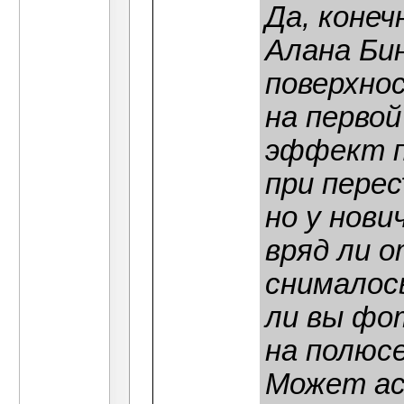
Да, коне
Алана Би
поверхно
на перво
эффект п
при пере
но у нови
вряд ли о
снималос
ли вы фо
на полюсе
Может ас