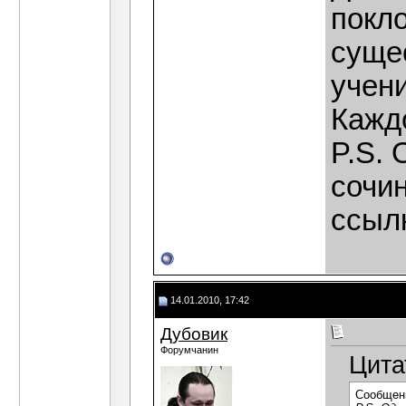
покло
суще
учени
Кажд
P.S.
сочин
ссылк
14.01.2010, 17:42
Дубовик
Форумчанин
Цита
Сообщен