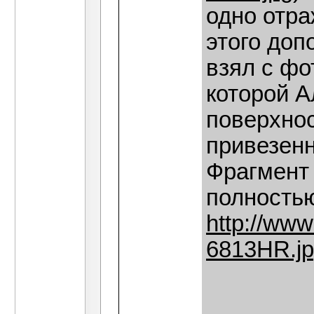
одно отра
этого доп
взял с фо
которой А
поверхнос
привезенн
Фрагмент 
полностью
http://www
6813HR.j