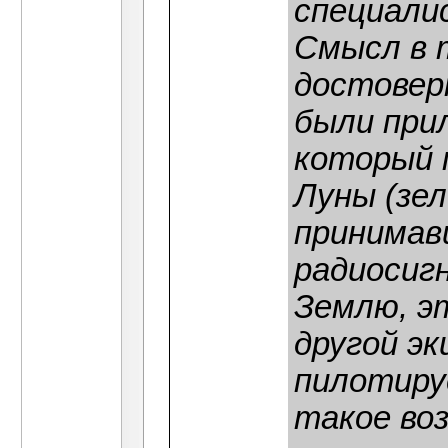
специали
Смысл в 
достовер
были при
который 
Луны (зел
принимав
радиосигн
Землю, эт
другой э
пилотиру
такое во