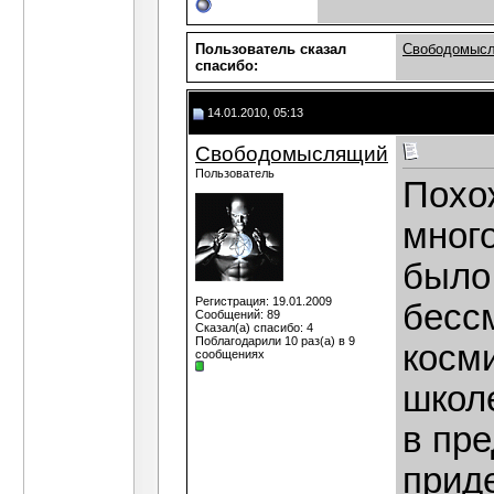
Пользователь сказал
Свободомыс
cпасибо:
14.01.2010, 05:13
Свободомыслящий
Пользователь
Похо
мног
было
Регистрация: 19.01.2009
бесс
Сообщений: 89
Сказал(а) спасибо: 4
Поблагодарили 10 раз(а) в 9
косм
сообщениях
школ
в пр
приде