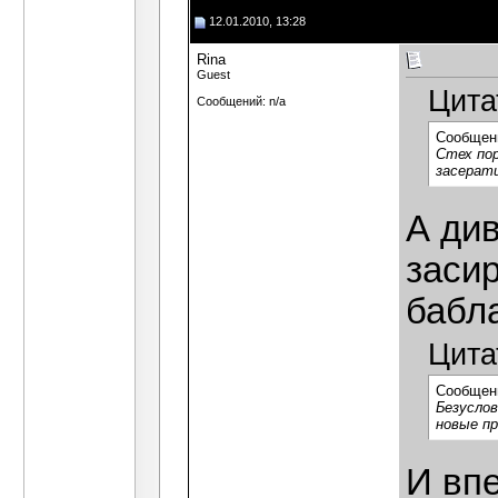
12.01.2010, 13:28
Rina
Guest
Цита
Сообщений: n/a
Сообщен
Стех пор
засерати
А див
заси
бабл
Цита
Сообщен
Безуслов
новые пр
И впе