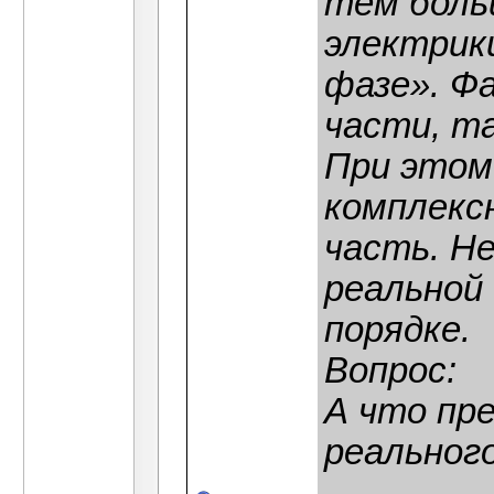
тем боль
электрики
фазе». Ф
части, та
При этом
комплексн
часть. Н
реальной
порядке.
Вопрос:
А что пр
реальног