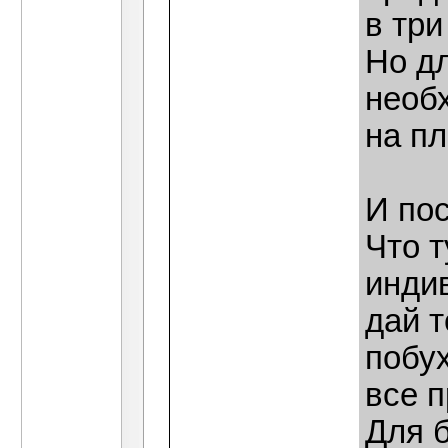
в три
Но д
необ
на п
И пос
Что т
индив
дай т
побух
все п
Для 