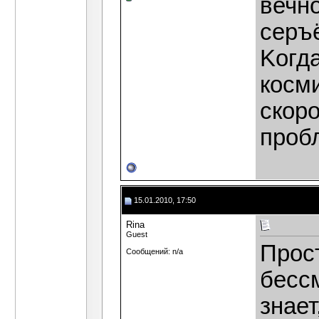
вечно
серъ
Kогда
косм
скоро
проб
15.01.2010, 17:50
Rina
Guest
Прост
Сообщений: n/a
бессм
знает