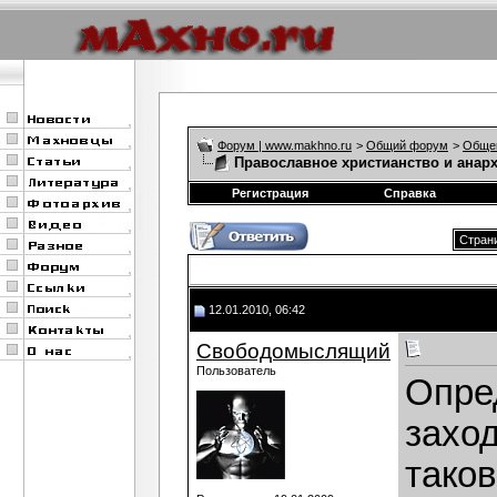
Форум | www.makhno.ru
>
Общий форум
>
Обще
Православное христианство и анар
Регистрация
Справка
Страни
12.01.2010, 06:42
Свободомыслящий
Пользователь
Опре
заход
тако