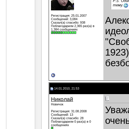
P.S. Оди
тему.
Регистрация: 25.01.2007
Алекс
Сообщений: 3,084
Сказал(а) спасибо: 938
Поблагодарили 2,365 раз(а) в
идеол
1,384 сообщениях
"Сво
1923
безб
14.01.2010, 21:53
Николай
Новичок
Уваж
Регистрация: 31.08.2008
Сообщений: 13
очень
Сказал(а) спасибо: 28
Поблагодарили 0 раз(а) в 0
сообщениях