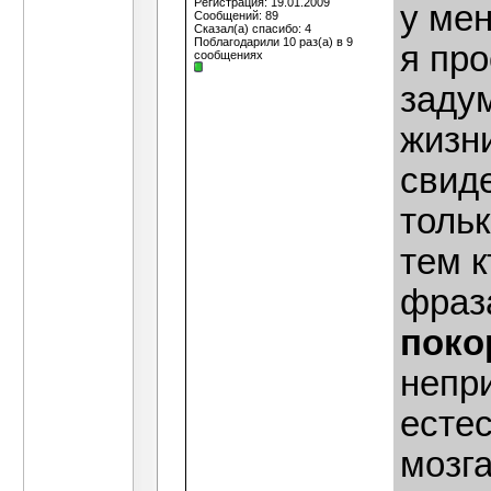
Регистрация: 19.01.2009
у мен
Сообщений: 89
Сказал(а) спасибо: 4
Поблагодарили 10 раз(а) в 9
я про
сообщениях
заду
жизни
свиде
тольк
тем к
фраз
поко
непри
есте
мозг