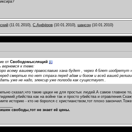
ликсира?
нский
(11.01.2010),
С.Анфёров
(10.01.2010),
шансон
(10.01.2010)
ие от
Свободомыслящий
 вернемся к теме:
оро всему вашему православию хана будет , через 4-5лет изобретут
еред смертью то нет страха перед адам и богом и всей вашей религи
дать уже не надо, элексир уже полгода как существует..
ильно сказал,что такие цацки не для простых людей.А самое главное то
пидемий,убийства как на войне так и просто убийства и отравления.Ска
мите историю - кто не боролся с христианством,тот плохо закончил.Тоже
_______
лишен свободы,тот не знает её цены.