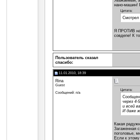
Уважаемый, а
нано-машин! Г
Цитата:
Смотрел 
Я ПРОТИВ нас
совдепе! К то
Пользователь сказал
cпасибо:
11.01.2010, 18:39
Rina
Guest
Цитата:
Сообщений: n/a
Сообщен
через 4
и всей в
И даже ж
Какая радужн
Загаженная с
поголовье, м
Если к этому