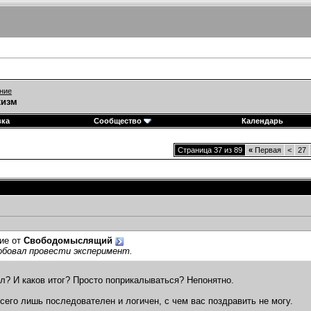
ние
хизм
вка
Сообщество
Календарь
Страница 37 из 89
«
Первая
<
27
ие от
Свободомыслящий
обовал провести эксперимент.
л? И каков итог? Просто поприкалываться? Непонятно.
всего лишь последователен и логичен, с чем вас поздравить не могу.