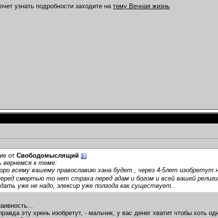
хочет узнать подробности заходите на
тему Вечная жизнь
ие от
Свободомыслящий
 вернемся к теме:
оро всему вашему православию хана будет , через 4-5лет изобретут
еред смертью то нет страха перед адам и богом и всей вашей религи
дать уже не надо, элексир уже полгода как существует..
аивность...
правда эту хрень изобретут, - мальчик, у вас денег хватит чтобы хоть о