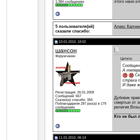
этого нано-э
1,384 сообщениях
5 пользователя(ей)
Алекс Капчи
сказали cпасибо:
10.01.2010, 18:02
шансон
Форумчанин
Цитата:
Сообщен
А теперь
Ск
страха п
И даже ж
Регистрация: 26.01.2009
Сообщений: 667
Дубовик прав
Сказал(а) спасибо: 359
смертью от э
Поблагодарили 287 раз(а) в 179
религия.Возь
сообщениях
___________
Кто не был 
11.01.2010, 06:14