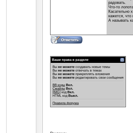
радовать.
Что-то лопот
Касательно х
кажется, что
А называть к
Ваши права в разделе
Вы
не можете
создавать новые темы
Вы
не можете
отвечать в темах
Вы
не можете
прикреплять вложения
Вы
не можете
редактировать свои сообщения
BB коды
Вкл.
Смайлы
Вкл.
[IMG]
код
Вкл.
HTML код
Выкл.
Правила форума