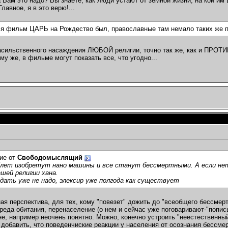
 Вам это надо? Вы знаете, как люди устают от земной жизни, на кой и
лавное, я в это верю!...
я фильм ЦАРЬ на Рождество был, православные там немало таких же пр
ильственного насаждения ЛЮБОЙ религии, точно так же, как и ПРОТИВ 
му же, в фильме могут показать все, что угодно...
ие от
Свободомыслящий
-5лет изобретут нано машины и все станут бессмертными. А если не
ашей религии хана.
дать уже не надо, элексир уже полгода как существует
ая перспектива, для тех, кому "повезет" дожить до "всеобщего бессмерт
реда обитания, перенаселение (о нем и сейчас уже поговаривают-"пописыв
не, например неочень понятно. Можно, конечно устроить "неестественный"
 добавить, что поведенчиские реакции у населения от осознания бессмер