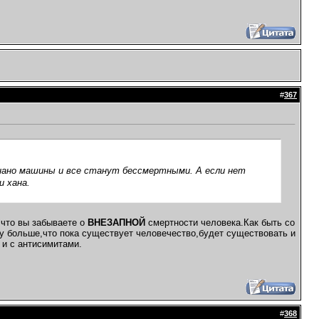
#
367
 нано машины и все станут бессмертными. А если нет
и хана.
,что вы забываете о
ВНЕЗАПНОЙ
смертности человека.Как быть со
жу больше,что пока существует человечество,будет существовать и
 и с антисимитами.
#
368