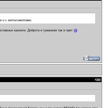
е и с антисимитами.
лавных казнили. Доброта и гуманизм так и прет
#
369