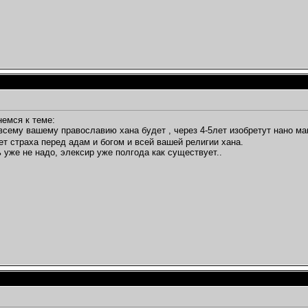
немся к теме:
сему вашему православию хана будет , через 4-5лет изобретут нано ма
ет страха перед адам и богом и всей вашей религии хана.
 уже не надо, элексир уже полгода как существует..