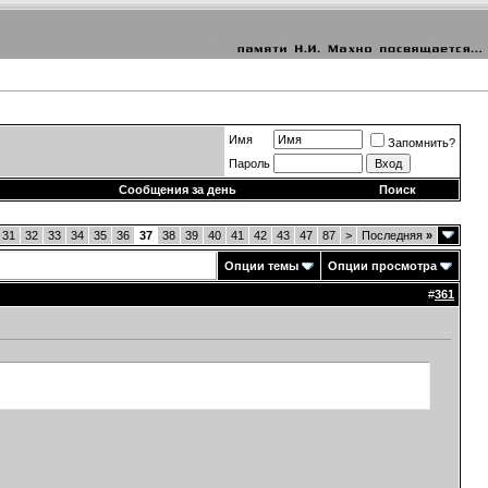
Имя
Запомнить?
Пароль
Сообщения за день
Поиск
31
32
33
34
35
36
37
38
39
40
41
42
43
47
87
>
Последняя
»
Опции темы
Опции просмотра
#
361