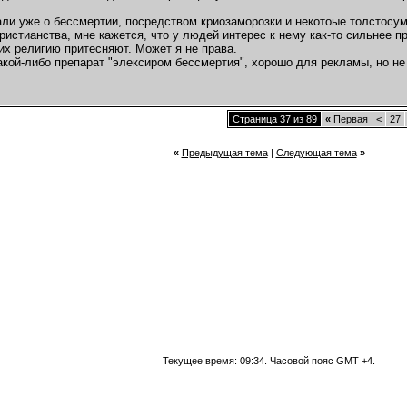
али уже о бессмертии, посредством криозаморозки и некотоые толстосум
ристианства, мне кажется, что у людей интерес к нему как-то сильнее п
 их религию притесняют. Может я не права.
акой-либо препарат "элексиром бессмертия", хорошо для рекламы, но не
Страница 37 из 89
«
Первая
<
27
«
Предыдущая тема
|
Следующая тема
»
Текущее время:
09:34
. Часовой пояс GMT +4.