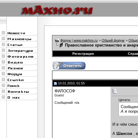
Форум | www.makhno.ru
>
Общий форум
>
Обще
Православное христианство и анар
Регистрация
Спра
10.01.2010, 01:55
ФИЛОСОФ
Guest
Цитата:
Сообщений: n/a
Сообщен
А я попр
И в чём смыс
А
Шансон
, 