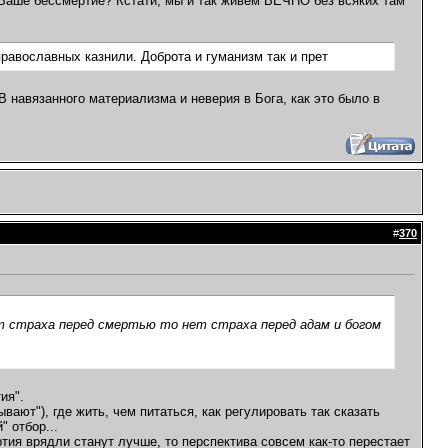
м Ваше бессмертие? Кстати, мы и так живем ВЕЧНО без всяких там
авославных казнили. Доброта и гуманизм так и прет
навязанного материализма и неверия в Бога, как это было в
#
370
т страха перед смертью то нет страха перед адам и богом
ия".
ают"), где жить, чем питаться, как регулировать так сказать
 отбор...
тия врядли станут лучше, то перспектива совсем как-то перестает