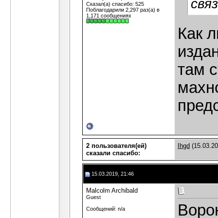
свя
Сказал(а) спасибо: 525
Поблагодарили 2,297 раз(а) в
1,171 сообщениях
Как 
изда
там с
махно
пред
2 пользователя(ей)
Ihgd
(15.03.20
сказали cпасибо:
15.03.2019, 21:46
Malcolm Archibald
Guest
Воро
Сообщений: n/a