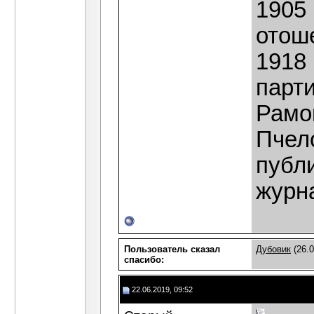
1905 
отоше
1918 
парти
Рамо
Пчело
публ
журна
Пользователь сказал
Дубовик
(26.0
cпасибо:
22.06.2019, 09:52