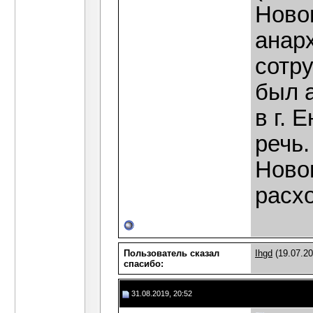
Новом
анарх
сотру
был а
в г. 
речь.
Новом
расхо
Пользователь сказал
Ihgd
(19.07.20
cпасибо:
31.08.2019, 20:52