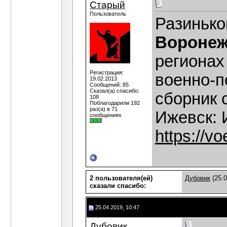
Старый
Пользователь
Разинько
Воронеже
регионах
Регистрация:
военно-п
19.02.2013
Сообщений: 85
Сказал(а) спасибо:
сборник 
108
Поблагодарили 192
раз(а) в 71
Ижевск: 
сообщениях
https://v
2 пользователя(ей)
Дубовик
(25.0
сказали cпасибо:
25.04.2019, 10:47
Дубовик