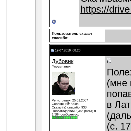
https://driv
Пользователь сказал
cпасибо:
19.07.2019, 08:20
Дубовик
Форумчанин
Поле
(мне
попа
Регистрация: 25.01.2007
в Ла
Сообщений: 3,084
Сказал(а) спасибо: 938
Поблагодарили 2,365 раз(а) в
(даль
1,384 сообщениях
(с. 1