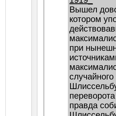
1919_
Вышел довол
котором упо
действовав
максималис
при нынешн
источникам
максималист
случайного 
Шлиссельбу
переворота 
правда соб
Шлиссельбу