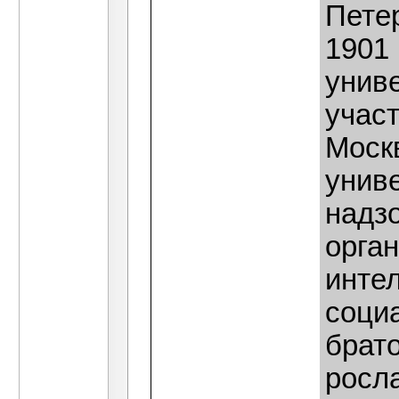
Петер
1901 
униве
участ
Москв
унив
надз
орга
интел
соци
брат
росл