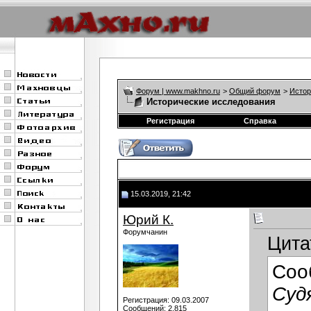
Форум | www.makhno.ru
>
Общий форум
>
Истор
Исторические исследования
Регистрация
Справка
15.03.2019, 21:42
Юрий К.
Форумчанин
Цита
Соо
Суд
Регистрация: 09.03.2007
Сообщений: 2,815