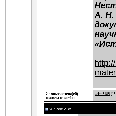
Нест
А. Н
доку
науч
«Ист
http:/
mater
2 пользователя(ей)
valeri3188
(15
сказали cпасибо:
23.04.2019, 20:07