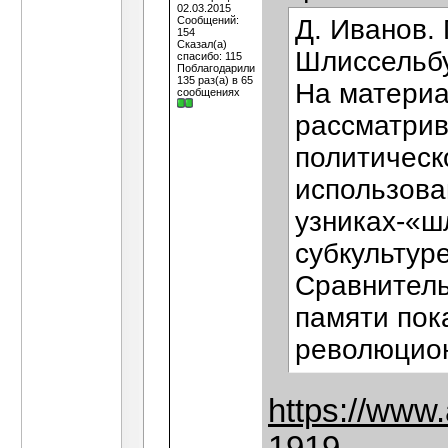
02.03.2015
Сообщений:
Д. Иванов.
154
Сказал(а)
Шлиссельбу
спасибо: 115
Поблагодарили
135 раз(а) в 65
На материа
сообщениях
рассматрив
политическ
использова
узниках-«ш
субкультур
Сравнитель
памяти пок
революцион
https://www