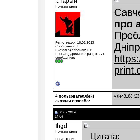
Старый
Пользователь
Савч
про а
Пробл
Регистрация: 19.02.2013
Дніпр
Сообщений: 85
Сказал(а) спасибо: 108
Поблагодарили 192 раз(а) в 71
https:
сообщениях
print
4 пользователя(ей)
valeri3188
(23
сказали cпасибо:
04.07.2019,
14:06
Ihgd
Пользователь
Цитата:
Регистрация: