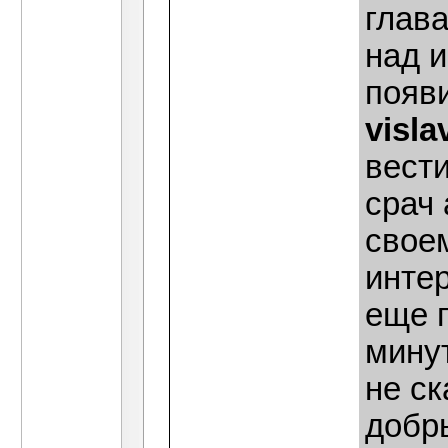
глава
над и
появ
visla
вести
срач 
свое
интер
еще п
мину
не ск
добр