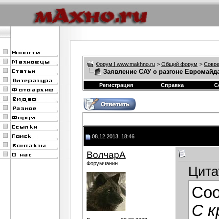
Форум | www.makhno.ru
>
Общий форум
>
Совре
Заявление САУ о разгоне Евромайд
Регистрация
Справка
С
08.12.2013, 18:46
ВолчарА
Форумчанин
Цита
Со
С к