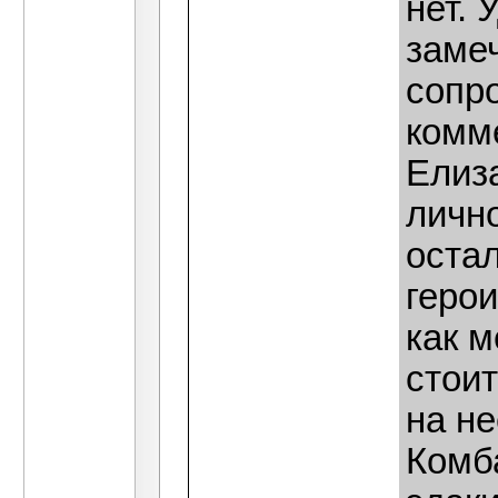
нет. 
заме
сопр
комм
Елиза
лично
остал
герои
как м
стоит
на не
Комб