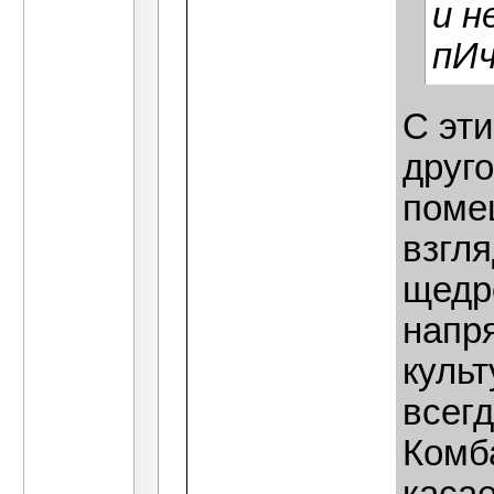
и н
пИч
С эти
друго
поме
взгля
щедр
напр
культ
всег
Комба