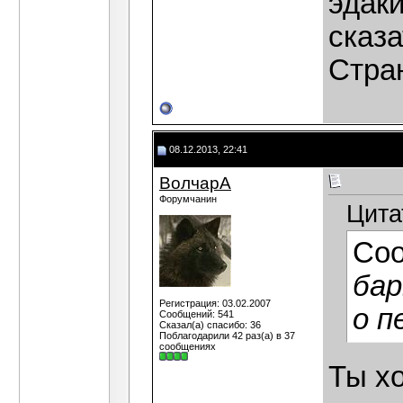
эдаки
сказа
Стран
08.12.2013, 22:41
ВолчарА
Форумчанин
Цита
Со
бар
Регистрация: 03.02.2007
о п
Сообщений: 541
Сказал(а) спасибо: 36
Поблагодарили 42 раз(а) в 37
сообщениях
Ты хо