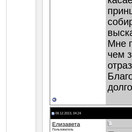
касае
принц
соби
выска
Мне 
чем з
отраз
Благо
долго
09.12.2013, 04:24
Елизавета
Пользователь