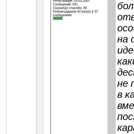
Регистрация: 03.02.2007
бол
Сообщений: 541
Сказал(а) спасибо: 36
Поблагодарили 42 раз(а) в 37
отв
сообщениях
осо
на 
иде
как
дес
не 
в к
вме
пос
кар