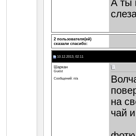
А ты 
слеза
2 пользователя(ей)
сказали cпасибо:
10.12.2013, 02:11
Шаркан
Guest
Волч
Сообщений: n/a
пове
на св
чай и
фотку