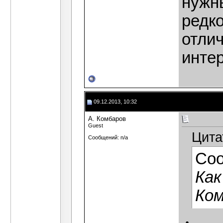
нужн
редко
отлич
интер
09.12.2013, 10:32
А. Комбаров
Guest
Цита
Сообщений: n/a
Со
Как
Ком