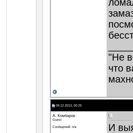
лома
зама
посм
бесст
____
"Не в
что в
махн
09.12.2013, 00:25
А. Комбаров
Guest
И вы
Сообщений: n/a