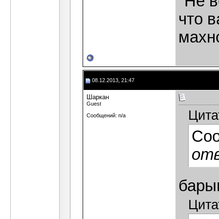
"Не в
что в
махн
08.12.2013, 21:47
Шаркан
Guest
Цита
Сообщений: n/a
Со
отв
бары
Цита