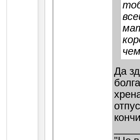
тоб
все
мат
кор
чем
Да зд
болга
хрена
отпус
кончи
____