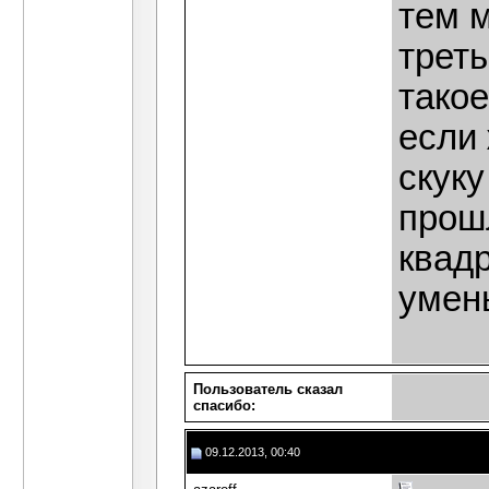
тем м
треть
тако
если 
скуку
прошл
квадр
умен
Пользователь сказал
cпасибо:
09.12.2013, 00:40