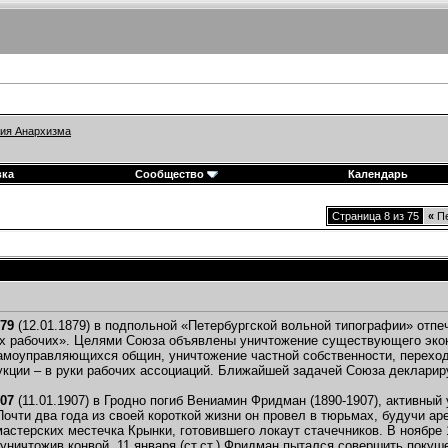
ия Анархизма
вка
Сообщество
Календарь
Страница 8 из 75
«
Пе
879
(12.01.1879) в подпольной «Петербургской вольной типографии» отп
х рабочих». Целями Союза объявлены уничтожение существующего эконо
моуправляющихся общин, уничтожение частной собственности, переход 
укции – в руки рабочих ассоциаций. Ближайшей задачей Союза декларир
907
(11.01.1907) в Гродно погиб Вениамин Фридман (1890-1907), активный
 Почти два года из своей короткой жизни он провел в тюрьмах, будучи ар
астерских местечка Крынки, готовившего локаут стачечников. В ноябре 1
уничтожив конвой. 11 января (ст.ст.) Фридман пытался совершить поку