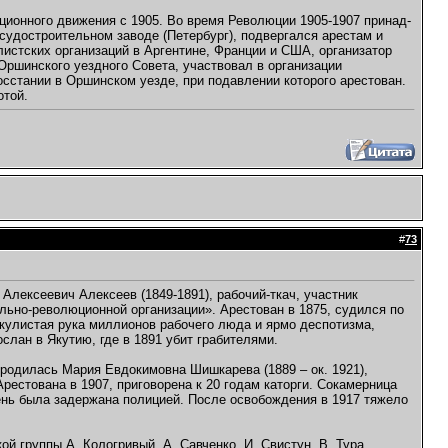
ционного движения с 1905. Во время Революции 1905-1907 принад-
удостроительном заводе (Петербург), подвергался арестам и
листских организаций в Аргентине, Франции и США, организатор
Оршинского уездного Совета, участвовал в организации
сстании в Оршинском уезде, при подавлении которого арестован.
отой.
#
73
Алексеевич Алексеев (1849-1891), рабочий-ткач, участник
льно-революционной организации». Арестован в 1875, судился по
кулистая рука миллионов рабочего люда и ярмо деспотизма,
слан в Якутию, где в 1891 убит грабителями.
 родилась Мария Евдокимовна Шишкарева (1889 – ок. 1921),
рестована в 1907, приговорена к 20 годам каторги. Сокамерница
день была задержана полицией. После освобождения в 1917 тяжело
й группы А. Кологривый, А. Савченко, И. Свистун, В. Тура.