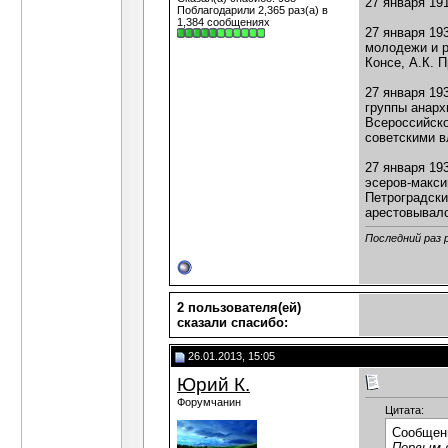
27 января 19
Поблагодарили 2,365 раз(а) в
1,384 сообщениях
27 января 19
молодежи и р
Консе, А.К. П
27 января 19
группы анарх
Всероссийско
советскими в
27 января 19
эсеров-макси
Петроградски
арестовывалс
Последний раз 
2 пользователя(ей)
сказали cпасибо:
26.01.2013, 15:05
Юрий К.
Форумчанин
Цитата:
Сообщен
Первым в