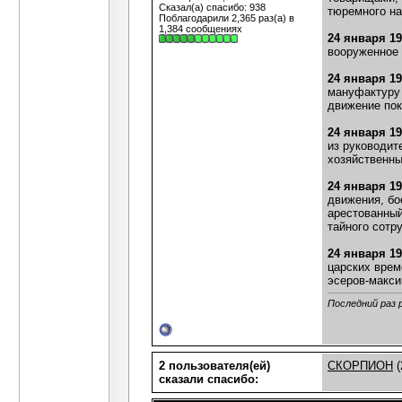
Сказал(а) спасибо: 938
тюремного на
Поблагодарили 2,365 раз(а) в
1,384 сообщениях
24 января 1
вооруженное 
24 января 1
мануфактуру 
движение пок
24 января 1
из руководит
хозяйственны
24 января 1
движения, бо
арестованный
тайного сотр
24 января 1
царских врем
эсеров-макси
Последний раз 
2 пользователя(ей)
СКОРПИОН
(
сказали cпасибо: