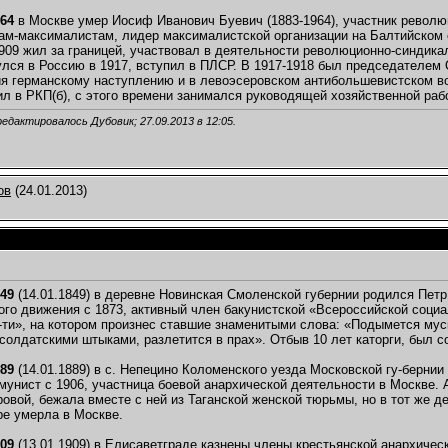
964
в Москве умер Иосиф Иванович Буевич (1883-1964), участник револю
ам-максималистам, лидер максималистской организации на Балтийском с
909 жил за границей, участвовал в деятельности революционно-синдика
улся в Россию в 1917, вступил в ПЛСР. В 1917-1918 был председателем 
я германскому наступлению и в левоэсеровском антибольшевистском во
ил в РКП(б), с этого времени занимался руководящей хозяйственной раб
редактировалось Дубовик; 27.09.2013 в
12:05
.
ов
(24.01.2013)
849
(14.01.1849) в деревне Новинская Смоленской губернии родился Петр 
го движения с 1873, активный член бакунистской «Всероссийской социа
-ти», на котором произнес ставшие знаменитыми слова: «Подымется мус
солдатскими штыками, разлетится в прах». Отбыв 10 лет каторги, был со
889
(14.01.1889) в с. Непецино Коломенского уезда Московской гу-бернии
мунист с 1906, участница боевой анархической деятельности в Москве. А
ровой, бежала вместе с ней из Таганской женской тюрьмы, но в тот же 
ре умерла в Москве.
909
(13.01.1909) в Елисаветграде казнены члены крестьянской анархическо