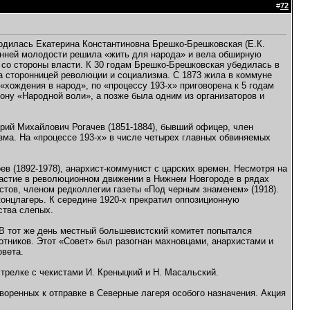
#
72
родилась Екатерина Константиновна Брешко-Брешковская (Е.К.
ранней молодости решила «жить для народа» и вела обширную
 со стороны власти. К 30 годам Брешко-Брешковская убедилась в
а сторонницей революции и социализма. С 1873 жила в коммуне
«хождения в народ», по «процессу 193-х» приговорена к 5 годам
рону «Народной воли», а позже была одним из организаторов и
трий Михайлович Рогачев (1851-1884), бывший офицер, член
зма. На «процессе 193-х» в числе четырех главных обвиняемых
в (1892-1978), анархист-коммунист с царских времен. Несмотря на
участие в революционном движении в Нижнем Новгороде в рядах
тов, членом редколлегии газеты «Под черным знаменем» (1918).
онцлагерь. К середине 1920-х прекратил оппозиционную
ства слепых.
 В тот же день местный большевистский комитет попытался
отников. Этот «Совет» был разогнан махновцами, анархистами и
овета.
стрелке с чекистами И. Креныцкий и Н. Масальский.
оренных к отправке в Северные лагеря особого назначения. Акция