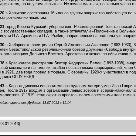
дзирателя, но не успел скрыться. Не желая сдаться, несколько часов о
920
в Харькове арестованы 16 членов группы анархистов-набатовцев во 
сопротивление чекистам.
921
город Короча Курской губернии взят Революционной Повстанческой 
с государственных складов, а также отпечатали «Положение о Вольных
инули П.А. Аршинов и П.А. Рыбин, направленные на подпольную анархи
930
в Хабаровске расстрелян Сергей Алексеевич Агафонов (1883-1930), 
елей Севастопольской революционной боевой дружины «Свобода внутри н
х организациях Дальнего Востока. Арестован и казнен по обвинению в ш
938
в Краснодаре расстрелян Виктор Федорович Белаш (1893-1938), анарх
евой командир и начальник штабов повстанческих формирований, член 
 в 1921, два года провел в тюрьме. С середины 1920-х участвовал в по
удника ОГПУ-НКВД.
943
в Карагандинском исправительно-трудовом лагере умер Иван Гаврило
ен. После 1917 входил в организации левых эсеров и эсеров-максимали
малистов». С 1919 неоднократно арестовывался советскими властями в 
редактировалось Дубовик; 13.07.2013 в
19:14
.
23.01.2013)