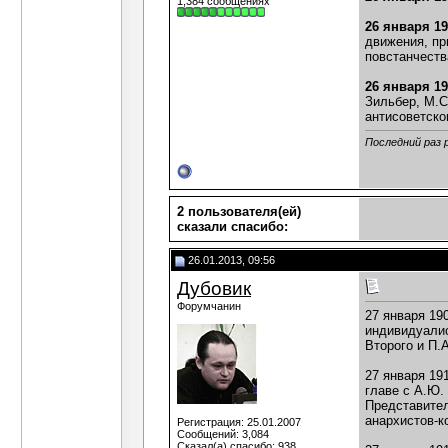
1,384 сообщениях
26 января 1
движения, пр
повстанчеств
26 января 1
Зильбер, М.С
антисоветско
Последний раз 
2 пользователя(ей)
сказали cпасибо:
26.01.2013, 09:56
Дубовик
Форумчанин
27 января 19
индивидуалис
Второго и П.
27 января 19
главе с А.Ю.
Представител
анархистов-к
Регистрация: 25.01.2007
Сообщений: 3,084
Сказал(а) спасибо: 938