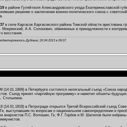
919
в районе Гуляй-поля Александровского уезда Екатеринославской губ
инявшее решение о заключении военно-политического союза с советско
а.
937
в селе Каргасок Каргасокского района Томской области арестована гру
. Мокринский, А.А. Солонович, обвиненных в принадлежности к контрре
го восстания.
редактировалось Дубовик; 20.04.2013 в
09:07
.
09 (14.01.1909) в Петербурге состоялся нелегальный съезд «Союза наро
тов. Съезд принял «партийную программу» и наметил объекты будущих 
А. Столыпина.
18 (14.01.1918) в Петрограде открылся Третий Всероссийский съезд Совет
 Ге, выступавшим по вопросам о национальном самоопределении и прео
и анархистов П.С. Волошин, Ге, Ф.Г. Горбов и М. Шатилов были избран
оммунистов.