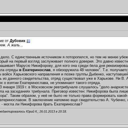
ие от
Дубовик
ем. А жаль...
е дело. С единственным источником я поторопился, но тем не менее убе
торый на первый взгляд заслуживает полного доверия. Это давно извест
ашивает Марусю Никифорову, для кого она среди бела дня реквизиров
ела отряды
в Екатеринослав
, я обезоружила 48 человек". Т.е. получае
ы войск Харьковского направления и позже группы Дыбенко, наступавшей
ь из данного свидетельства, отряд существовал уже в Харькове. Ни В. А
х о взятии Екатеринослава, не упоминают такого отряда.
23 января 1919 г. в Московском ревтрибунале слушалось "дело анархистк
ла на заседаниях трибунала. Приговор известен: Никифорова была лише
вора". Таким образом, у неё не было не только права формировать како
атеринославом. В заключение напомню еще свидетельство А. Чубенко, 
 - могла ли Никифорова брать Екатеринослав?
редактировалось Юрий К.; 26.01.2013 в
20:18
.