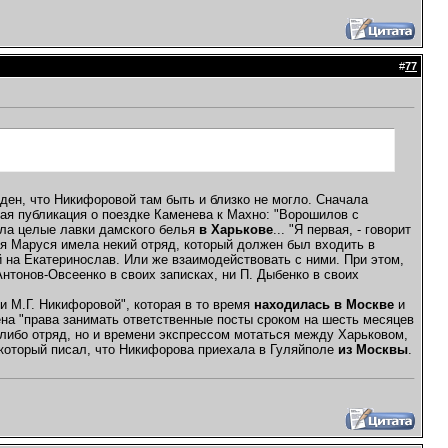
#
77
жден, что Никифоровой там быть и близко не могло. Сначала
ная публикация о поездке Каменева к Махно: "Ворошилов с
ала целые лавки дамского белья
в Харькове
... "Я первая, - говорит
тся Маруся имела некий отряд, который должен был входить в
 на Екатеринослав. Или же взаимодействовать с ними. При этом,
нтонов-Овсеенко в своих записках, ни П. Дыбенко в своих
и М.Г. Никифоровой", которая в то время
находилась в Москве
и
на "права занимать ответственные посты сроком на шесть месяцев
й-либо отряд, но и времени экспрессом мотаться между Харьковом,
который писал, что Никифорова приехала в Гуляйполе
из Москвы
.