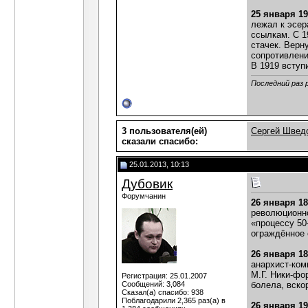
25 января 1
лежал к эсер
ссылкам. С 1
стачек. Верн
сопротивлени
В 1919 вступ
Последний раз 
3 пользователя(ей)
Сергей Швед
сказали cпасибо:
25.01.2013, 10:13
Дубовик
Форумчанин
26 января 1
революционно
«процессу 50
ограждённое 
26 января 1
анархист-ком
М.Г. Ники-фо
Регистрация: 25.01.2007
Сообщений: 3,084
болела, вско
Сказал(а) спасибо: 938
Поблагодарили 2,365 раз(а) в
26 января 1