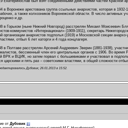
19 Екатеринослав был взят соединенными действиями частей Красной ар
34 в Воронеже арестована группа ссыльных анархистов, которая в 1932
абочих, а также колхозников Воронежской области. В число активных уч
роценко и др.
38 в Горьком (ныне Нижний Новгород) расстрелян Михаил Моисеевич Бля
истов-коммунистов «Интернационал» (1909-1911), секретарь Нижегородск
й организации анархистов подполья (1919) и Московской секции анархо-у
ластями, отбыл 6 лет каторги и 4 года концлагеря.
38 в Полтаве расстрелян Арсений Андреевич Зверин (1881-1938), участн
малистов, бессменный член его центральных органов с 1906. Во время 
й ВРК и ВЦИК, но затем порвал с большевиками и участвовал в подполь
я царскими и пять раз – советскими властями, в общей сложности отбыл
редактировалось Дубовик; 26.01.2013 в
15:52
.
ие от
Дубовик
 город вошел анархический отряд М.Г. Никифоровой.