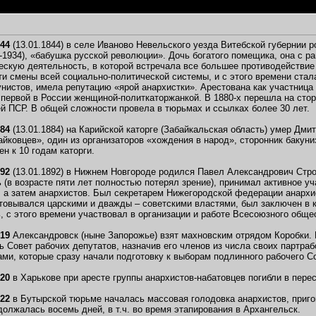
844
(13.01.1844) в селе Иваново Невельского уезда Витебской губернии 
4-1934), «бабушка русской революции». Дочь богатого помещика, она с 
скую деятельность, в которой встречала все большее противодействие
и смены всей социально-политической системы, и с этого времени стал
унистов, имела репутацию «ярой анархистки». Арестована как участница 
в первой в России женщиной-политкаторжанкой. В 1880-х перешла на сто
й ПСР. В общей сложности провела в тюрьмах и ссылках более 30 лет.
884
(13.01.1884) на Карийской каторге (Забайкальская область) умер Дми
йковцев», один из организаторов «хождения в народ», сторонник бакуни
н к 10 годам каторги.
892
(13.01.1892) в Нижнем Новгороде родился Павел Александрович Строе
 (в возрасте пяти лет полностью потерял зрение), принимал активное 
 а затем анархистов. Был секретарем Нижегородской федерации анархис
овывался царскими и дважды – советскими властями, был заключен в к
, с этого времени участвовал в организации и работе Всесоюзного обще
919
Александровск (ныне Запорожье) взят махновским отрядом Коробки.
 Совет рабочих депутатов, назначив его членов из числа своих партраб
ми, которые сразу начали подготовку к выборам подлинного рабочего С
920
в Харькове при аресте группы анархистов-набатовцев погибли в пере
922
в Бутырской тюрьме началась массовая голодовка анархистов, пригов
должалась восемь дней, в т.ч. во время этапирования в Архангельск.