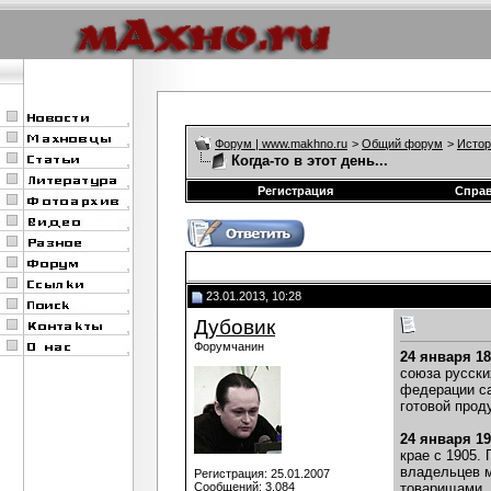
Форум | www.makhno.ru
>
Общий форум
>
Истор
Когда-то в этот день...
Регистрация
Спра
23.01.2013, 10:28
Дубовик
Форумчанин
24 января 1
союза русски
федерации са
готовой прод
24 января 1
крае с 1905.
владельцев м
Регистрация: 25.01.2007
Сообщений: 3,084
товарищами, 