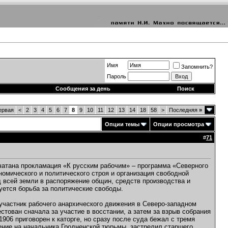
Имя
Запомнить?
Пароль
Сообщения за день
Поиск
рвая
<
2
3
4
5
6
7
8
9
10
11
12
13
14
18
58
>
Последняя
»
Опции темы
Опции просмотра
#
71
ечатана прокламация «К русским рабочим» – программа «Северного
мического и политического строя и организация свободной
всей земли в распоряжение общин, средств производства и
уется борьба за политические свободы.
 участник рабочего анархического движения в Северо-западном
естован сначала за участие в восстании, а затем за взрыв собрания
906 приговорен к каторге, но сразу после суда бежал с тремя
шение на начальника Гродненской тюрьмы, застрелил старшего