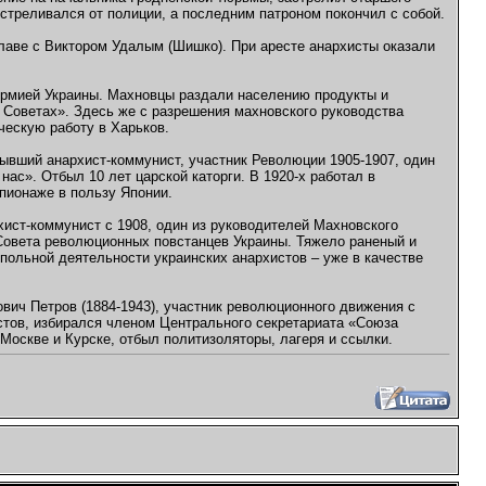
тстреливался от полиции, а последним патроном покончил с собой.
главе с Виктором Удалым (Шишко). При аресте анархисты оказали
Армией Украины. Махновцы раздали населению продукты и
 Советах». Здесь же с разрешения махновского руководства
ческую работу в Харьков.
бывший анархист-коммунист, участник Революции 1905-1907, один
ас». Отбыл 10 лет царской каторги. В 1920-х работал в
пионаже в пользу Японии.
ист-коммунист с 1908, один из руководителей Махновского
Совета революционных повстанцев Украины. Тяжело раненый и
дпольной деятельности украинских анархистов – уже в качестве
вич Петров (1884-1943), участник революционного движения с
стов, избирался членом Центрального секретариата «Союза
Москве и Курске, отбыл политизоляторы, лагеря и ссылки.