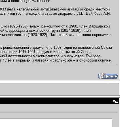
мии и повстанцев-махновцев.
-1933 вела нелегальную антисоветскую агитацию среди местной
астников группы входили старые анархисты Л.Б. Вайнберг, А.И.
шко (1893-1938), анархист-коммунист с 1908, член Варшавской
ой федерации анархических групп (1917-1919), член
ниверсалистов (1920-1922). Пять раз был арестован царскими и
ик революционного движения с 1897, один из основателей Союза
Революции 1917-1921 входил в Кронштадтский Совет,
ной деятельности максималистов и анархистов. Три раза
 7 лет в тюрьмах и лагерях и столько же – в сибирской ссылке.
#
75