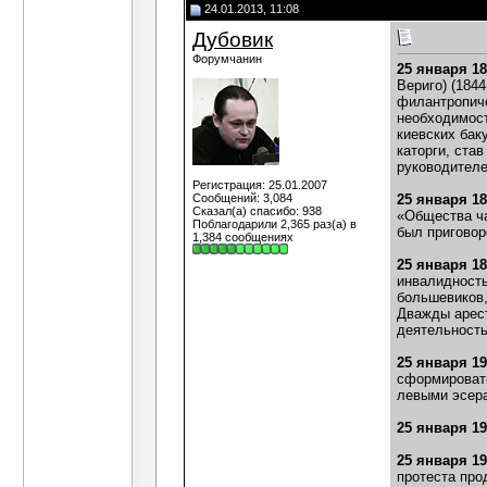
24.01.2013, 11:08
Дубовик
Форумчанин
25 января 1
Вериго) (184
филантропиче
необходимост
киевских бак
каторги, ста
руководителе
Регистрация: 25.01.2007
Сообщений: 3,084
25 января 1
Сказал(а) спасибо: 938
«Общества ча
Поблагодарили 2,365 раз(а) в
был приговоре
1,384 сообщениях
25 января 1
инвалидность
большевиков,
Дважды арест
деятельность
25 января 1
сформировать
левыми эсера
25 января 1
25 января 1
протеста про