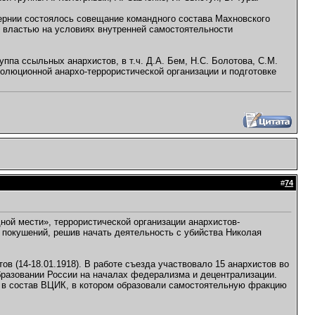
ернии состоялось совещание командного состава Махновского
й властью на условиях внутренней самостоятельности
ппа ссыльных анархистов, в т.ч. Д.А. Бем, Н.С. Болотова, С.М.
волюционной анархо-террористической организации и подготовке
#
74
дной мести», террористической организации анархистов-
покушений, решив начать деятельность с убийства Николая
ов (14-18.01.1918). В работе съезда участвовало 15 анархистов во
бразовании России на началах федерализма и децентрализации.
ы в состав ВЦИК, в котором образовали самостоятельную фракцию