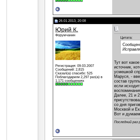
26.01.2013, 20:08
Юрий К.
Форумчанин
Цитата:
Сообщен
Исправля
Тут вот како
Регистрация: 09.03.2007
источник, ко
Сообщений: 2,815
усмешкой спр
Сказал(а) спасибо: 525
Маруся, - вв
Поблагодарили 2,297 раз(а) в
1,171 сообщениях
состав групп
если исходит
воспоминания
Далее, 21 и 
присутствова
со дня приго
Москвой и Ек
Вот и думаем
Последний раз 