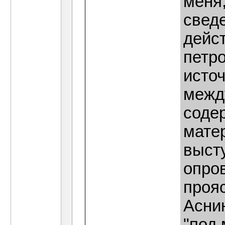
меня,
свед
дейс
петро
исто
межд
соде
матер
выст
опро
прояс
Аснин
"под 