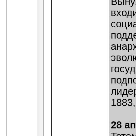
Выну
вход
соци
подд
анар
эвол
госу
подп
лиде
1883,
28 а