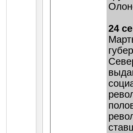
Олон
24 с
Март
губе
Севе
выда
соци
рево
поло
рево
став