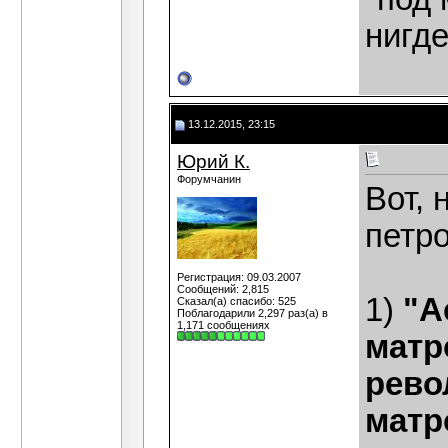
нигде
13.12.2015, 23:15
Юрий К.
Форумчанин
Вот, 
петро
Регистрация: 09.03.2007
Сообщений: 2,815
1)
"А
Сказал(а) спасибо: 525
Поблагодарили 2,297 раз(а) в
1,171 сообщениях
матр
рево
матр