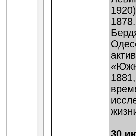
1920
1878
Берд
Одес
акти
«Южн
1881,
врем
иссле
жизн
30 и