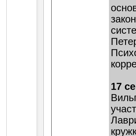
осно
зако
систе
Петер
Психо
корр
17 с
Виль
учас
Лаври
круж