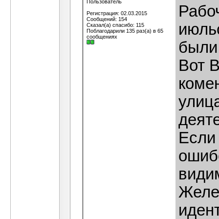
Пользователь
Рабо
Регистрация: 02.03.2015
Сообщений: 154
июльс
Сказал(а) спасибо: 115
Поблагодарили 135 раз(а) в 65
сообщениях
были
Вот В
коме
улица
деят
Если 
ошиб
види
Желез
иден