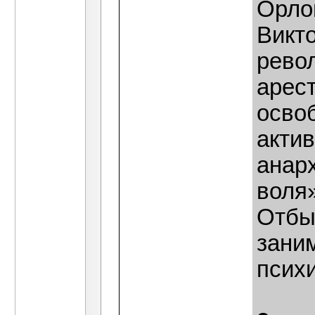
Орло
Викто
рево
арест
осво
акти
анар
воля
Отбы
зани
психи