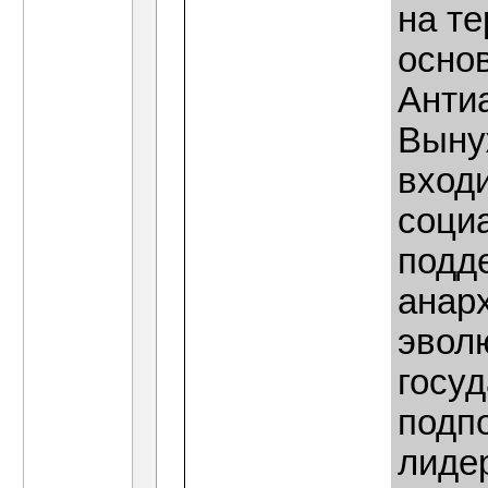
на т
осно
Анти
Выну
вход
соци
подд
анар
эвол
госу
подп
лиде