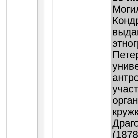
Моги
Кондр
выда
этног
Пете
униве
антр
учас
орган
круж
Драг
(1878