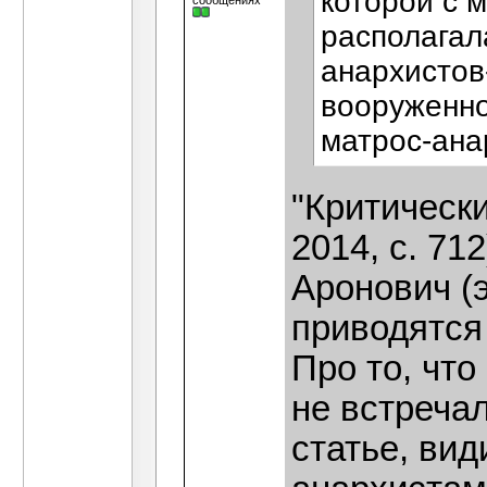
которой с 
сообщениях
располагал
анархистов
вооруженно
матрос-ана
"Критическ
2014, с. 71
Аронович (э
приводятся 
Про то, чт
не встреча
статье, ви