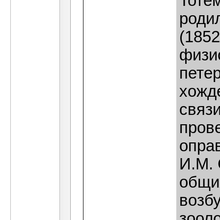
Тотем
роди
(185
физи
петер
хожде
связи
прове
опра
И.М.
общи
возб
зоол