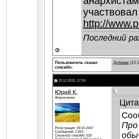
анархистам
участвовал
http://www.
Последний ра
Пользователь сказал
Дубовик
(13.1
cпасибо:
13.12.2015, 17:24
Юрий К.
Форумчанин
Цита
Соо
Про
Регистрация: 09.03.2007
Сообщений: 2,815
обы
Сказал(а) спасибо: 525