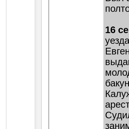
полто
16 с
уезд
Евген
выда
моло
бакун
Калуж
арест
Судил
заним