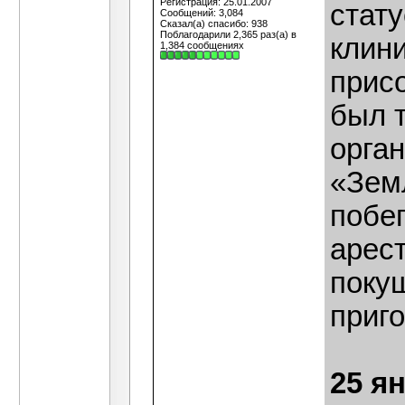
Регистрация: 25.01.2007
стату
Сообщений: 3,084
Сказал(а) спасибо: 938
Поблагодарили 2,365 раз(а) в
клини
1,384 сообщениях
прис
был 
орга
«Земл
побег
арест
поку
приго
25 я