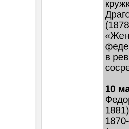
круж
Драг
(1878
«Жен
феде
в ре
соср
10 м
Федо
1881
1870