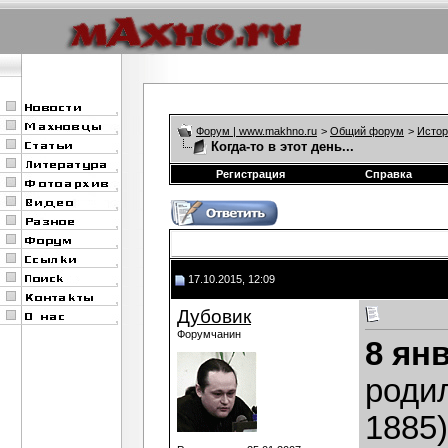
Форум | www.makhno.ru
>
Общий форум
>
Истор
Когда-то в этот день...
Регистрация
Справка
17.10.2015, 12:09
Дубовик
Форумчанин
8 ян
роди
1885