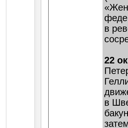
«Жен
феде
в ре
соср
22 о
Пете
Гелли
движ
в Шв
бакун
затем