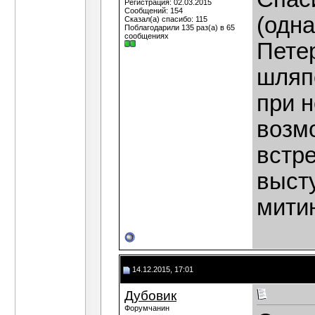
Регистрация: 02.03.2015
Сообщений: 154
(одна
Сказал(а) спасибо: 115
Поблагодарили 135 раз(а) в 65
сообщениях
Петер
шляпе
при 
возмо
встре
выст
митин
14.12.2015, 17:01
Дубовик
Форумчанин