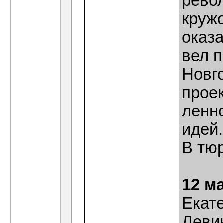
рево
круж
оказ
вел п
Новго
прое
ленн
идей.
В тю
12 м
Екат
Левик