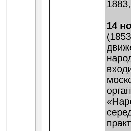
1883,
14 н
(1853
движ
наро
вход
моск
орга
«Нар
сере
практ