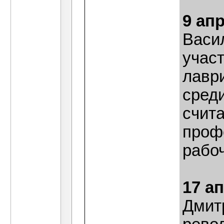
9 ап
Васи
учас
лаври
среди
счит
проф
рабоч
17 а
Дмитр