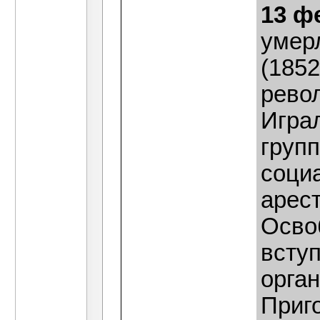
13 ф
умер
(1852
рево
Игра
груп
соци
арест
Осво
всту
орга
Приго