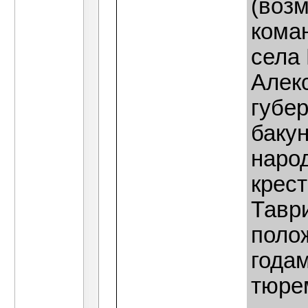
(возм
кома
села
Алек
губер
баку
народ
крес
Таври
полож
годам
тюре