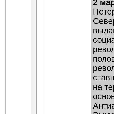
2 ма
Пете
Севе
выда
соци
рево
поло
рево
став
на т
осно
Анти