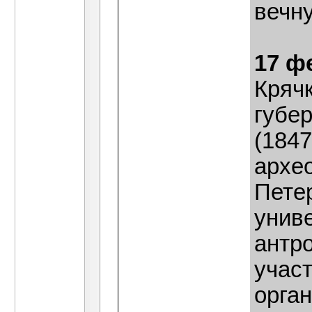
вечну
17 ф
Кряч
губе
(184
архео
Пете
униве
антр
учас
орган