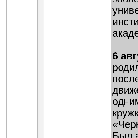
унив
инсти
акаде
6 авг
роди
после
движ
одни
круж
«Чер
Был 