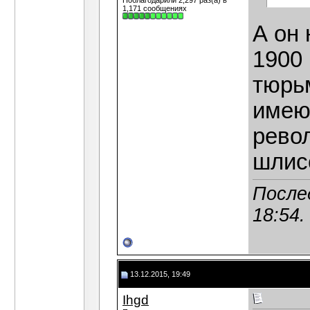
Поблагодарили 2,297 раз(а) в
1,171 сообщениях
А он 
1900 
тюрь
имею
рево
шлис
После
18:54
.
13.12.2015, 19:49
Ihgd