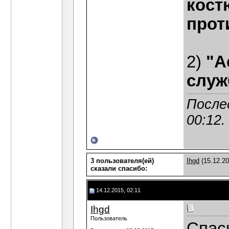
кост
прот
2)
"А
служ
После
00:12
.
3 пользователя(ей)
Ihgd
(15.12.2
сказали cпасибо:
14.12.2015, 02:11
Ihgd
Пользователь
Спас