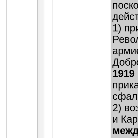
поско
дейс
1) п
Рево
арми
Добр
1919
прик
сфал
2) в
и Ка
межд