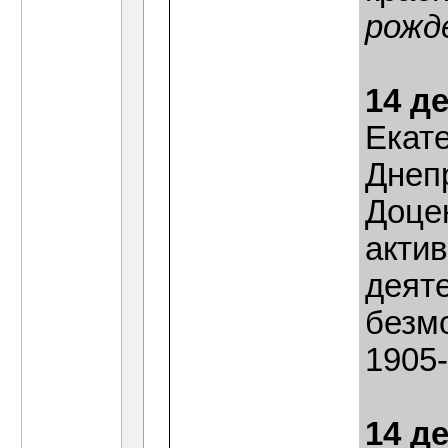
рожд
14 д
Екат
Днеп
Доцен
акти
деят
безм
1905-
14 д