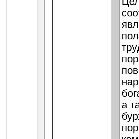
Цел
соо
явл
пол
тру
пор
пов
нар
бог
а т
бур
пор