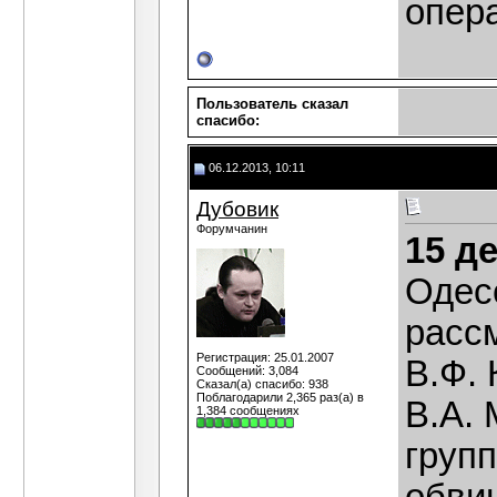
опер
Пользователь сказал
cпасибо:
06.12.2013, 10:11
Дубовик
Форумчанин
15 д
Одес
рассм
Регистрация: 25.01.2007
В.Ф. 
Сообщений: 3,084
Сказал(а) спасибо: 938
Поблагодарили 2,365 раз(а) в
В.А. 
1,384 сообщениях
груп