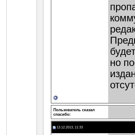
проп
комм
реда
Предп
будет
но п
издан
отсут
Пользователь сказал
cпасибо:
13.12.2013, 11:33