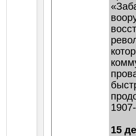
«Заб
воор
восст
рево
кото
комм
пров
быст
прод
1907-
15 д