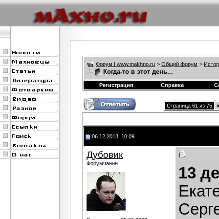
Форум | www.makhno.ru
>
Общий форум
>
Истор
Когда-то в этот день...
Регистрация
Справка
С
Страница 61 из 75
06.12.2013, 10:09
Дубовик
Форумчанин
13 д
Екат
Серге