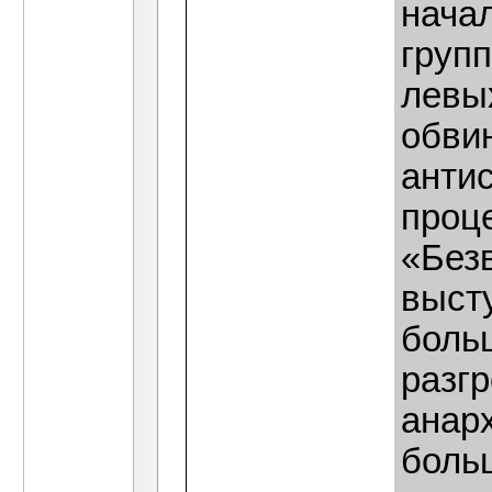
нача
групп
левых
обви
антис
проц
«Без
выст
боль
разг
анар
боль