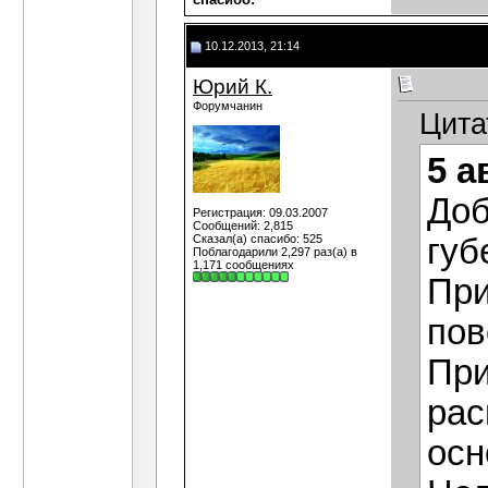
10.12.2013, 21:14
Юрий К.
Форумчанин
Цита
5 а
Доб
Регистрация: 09.03.2007
Сообщений: 2,815
Сказал(а) спасибо: 525
губ
Поблагодарили 2,297 раз(а) в
1,171 сообщениях
При
пов
При
рас
осн