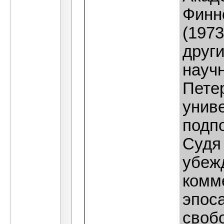
Финн
(1973
друг
науч
Петер
униве
подп
Судя 
убеж
комм
эпос
своб