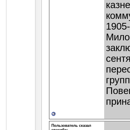
казн
комм
1905-
Мило
закл
сентя
перес
групп
Пове
прин
Пользователь сказал
cпасибо: