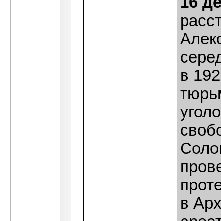
16 д
расс
Алекс
сере
в 192
тюрьм
уголо
своб
Соло
пров
проте
в Арх