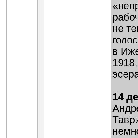
«неп
рабо
не те
голо
в Иж
1918,
эсер
14 д
Андр
Тавр
немн