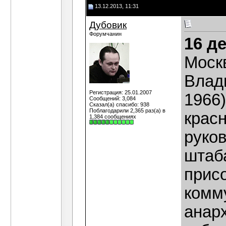
13.12.2013, 11:31
Дубовик
Форумчанин
16 д
Моск
Влад
Регистрация: 25.01.2007
1966)
Сообщений: 3,084
Сказал(а) спасибо: 938
Поблагодарили 2,365 раз(а) в
крас
1,384 сообщениях
руко
штаб
прис
комм
анар