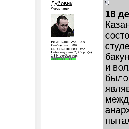
Дубовик
Форумчанин
18 д
Каза
сост
Регистрация: 25.01.2007
студе
Сообщений: 3,084
Сказал(а) спасибо: 938
Поблагодарили 2,365 раз(а) в
баку
1,384 сообщениях
и вол
было
явля
межд
анар
пыта