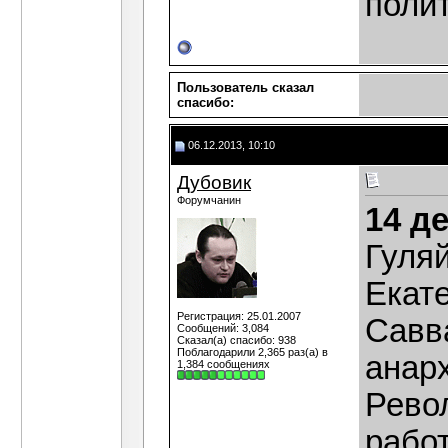
поли
Пользователь сказал
cпасибо:
06.12.2013, 10:10
Дубовик
Форумчанин
14 д
Гуля
Екат
Регистрация: 25.01.2007
Савв
Сообщений: 3,084
Сказал(а) спасибо: 938
Поблагодарили 2,365 раз(а) в
анар
1,384 сообщениях
Рево
рабо