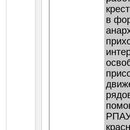
крест
в фо
анар
прих
инте
осво
прис
движ
рядо
помо
РПАУ.
крас