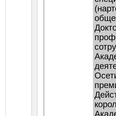
(нарт
обще
Докто
проф
сотр
Акад
деяте
Осет
прем
Дейс
коро
Акад