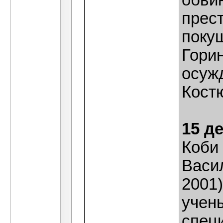
обви
прес
поку
Гори
осуж
Костю
15 д
Коби
Васи
2001
учены
спец