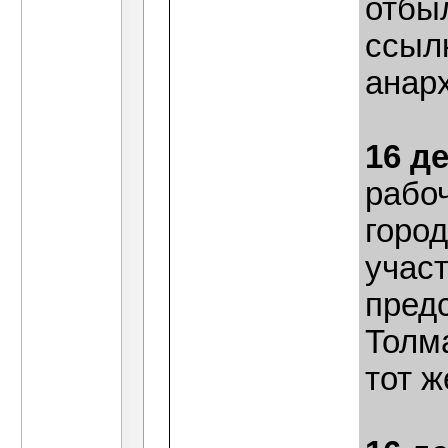
отбыл
ссыл
анарх
16 д
рабо
город
участ
предс
Толм
тот 