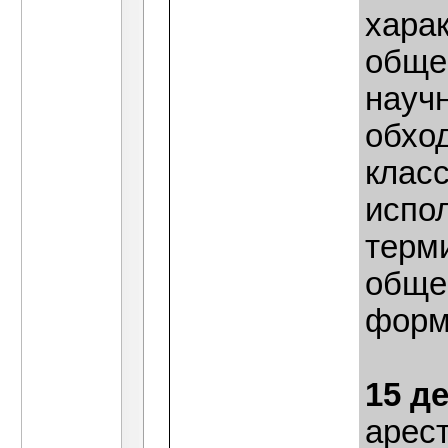
хара
обще
науч
обхо
клас
испо
терм
обще
форм
15 д
арес