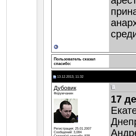
арест
прин
анарх
сред
Пользователь сказал
cпасибо:
13.12.2013, 11:32
Дубовик
Форумчанин
17 д
Екат
Днеп
Регистрация: 25.01.2007
Андр
Сообщений: 3,084
Сказал(а) спасибо: 938