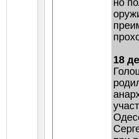
но по
оруж
преи
прох
18 д
Голо
роди
анар
учас
Одесс
Серг