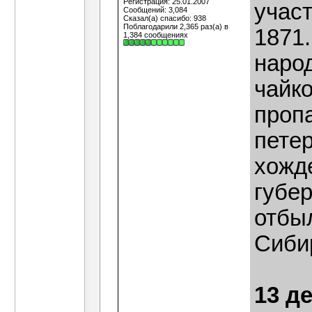
Регистрация: 25.01.2007
учас
Сообщений: 3,084
Сказал(а) спасибо: 938
Поблагодарили 2,365 раз(а) в
1871
1,384 сообщениях
наро
чайк
пропа
петер
хожд
губер
отбыл
Сиби
13 д