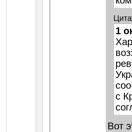
ком
Цита
1 о
Хар
воз
рев
Укр
соо
с К
сог
Вот 