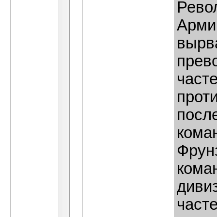
Рево
Арми
вырв
прев
часте
прот
посл
кома
Фрун
коман
диви
част