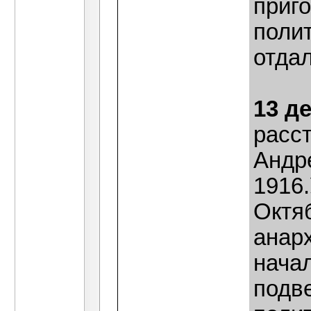
приг
поли
отда
13 д
расс
Андре
1916
Октя
анар
начал
подв