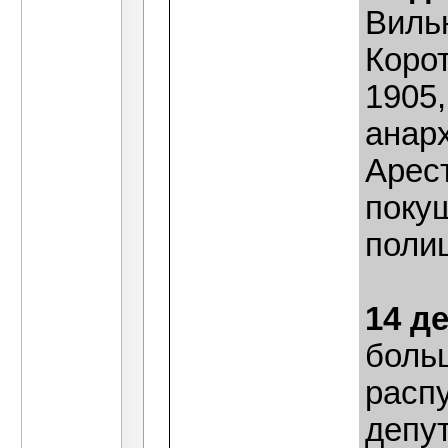
Виль
Корот
1905
анар
Арест
поку
поли
14 д
боль
расп
депут