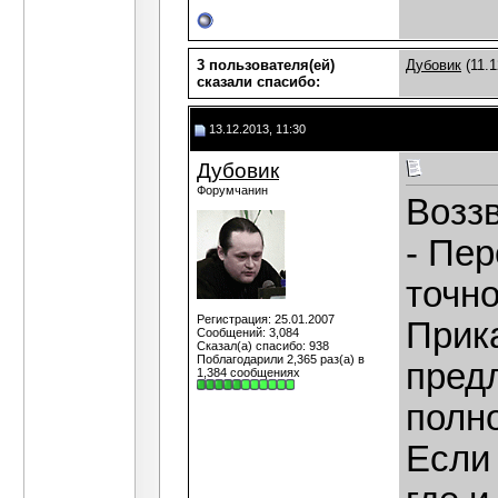
3 пользователя(ей)
Дубовик
(11.1
сказали cпасибо:
13.12.2013, 11:30
Дубовик
Форумчанин
Воззв
- Пер
точно
Регистрация: 25.01.2007
Прика
Сообщений: 3,084
Сказал(а) спасибо: 938
Поблагодарили 2,365 раз(а) в
предл
1,384 сообщениях
полн
Если