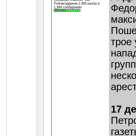
Поблагодарили 2,365 раз(а) в
Федор
1,384 сообщениях
макс
Поше
трое
напа
групп
неск
арес
17 д
Петр
газет