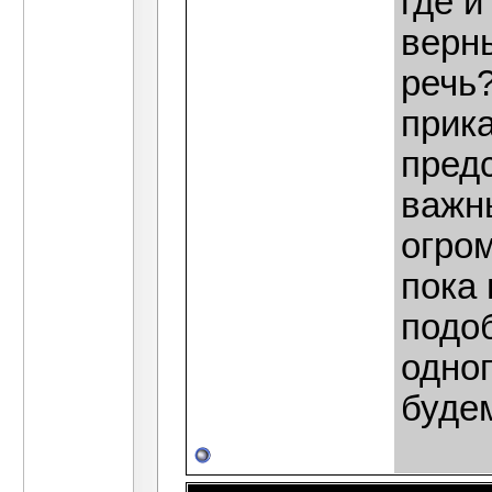
где и
верн
речь
прика
пред
важн
огром
пока 
подо
одног
будем