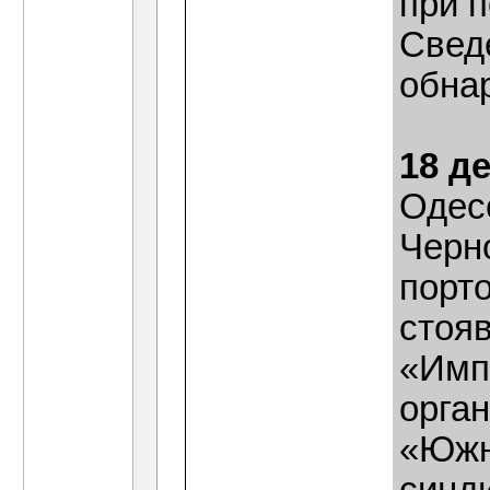
при п
Свед
обна
18 д
Одесс
Черн
порт
стоя
«Имп
орга
«Южн