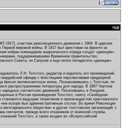
#
538
887-1917), участник революционного движения с 1904. В царское
к Первой мировой войны. В 1917 был арестован на фронте за
ния избран командиром анархического отряда солдат «двинцев».
 юнкерами, поддерживавшими Временное правительство;
вского Совета, но Сапунов и еще около пятидесяти «двинцев»
едователь Л.Н. Толстого, редактор и издатель его произведений,
, гвардейский офицер с блестящими перспективами придворной
гда бросил великосветскую жизнь. Познакомившись с Толстым, по
ееся распространением литературы для народа. В 1897 Чертков
их народных сектантских движений. Поселившись в Лондоне,
ещенные в России произведения Толстого, газету «Свободная
ов становится ведущим теоретиком и пропагандистом христианского
 с чем вскоре был административным сослан. Во время Революции
 вегетарианского общества» и других толстовских организаций, с
а сектантов, прежде всего отказников от воинской службы.
очинений Толстого, а также входил во «Всероссийский