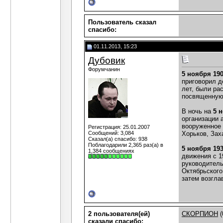
Пользователь сказал
cпасибо:
01.11.2013, 15:23
Дубовик
Форумчанин
5 ноября 19
приговорил д
лет, были ра
посвященную
В ночь на
5 
организации 
вооруженное 
Регистрация: 25.01.2007
Сообщений: 3,084
Хорьков, Зах
Сказал(а) спасибо: 938
Поблагодарили 2,365 раз(а) в
5 ноября 19
1,384 сообщениях
движения с 1
руководитель
Октябрьского
затем возгла
2 пользователя(ей)
СКОРПИОН
(
сказали cпасибо: