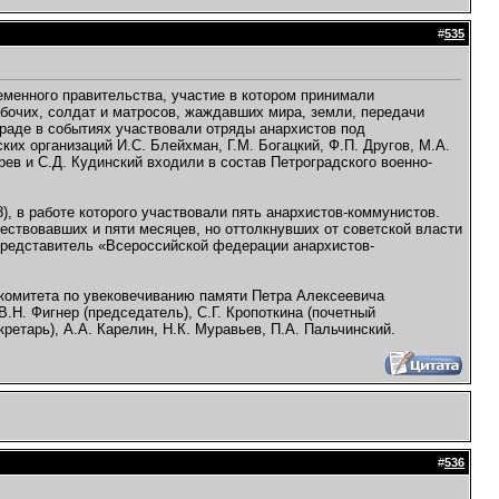
#
535
еменного правительства, участие в котором принимали
бочих, солдат и матросов, жаждавших мира, земли, передачи
раде в событиях участвовали отряды анархистов под
ких организаций И.С. Блейхман, Г.М. Богацкий, Ф.П. Другов, М.А.
рев и С.Д. Кудинский входили в состав Петроградского военно-
), в работе которого участвовали пять анархистов-коммунистов.
ствовавших и пяти месяцев, но оттолкнувших от советской власти
представитель «Всероссийской федерации анархистов-
комитета по увековечиванию памяти Петра Алексеевича
Н. Фигнер (председатель), С.Г. Кропоткина (почетный
ретарь), А.А. Карелин, Н.К. Муравьев, П.А. Пальчинский.
#
536