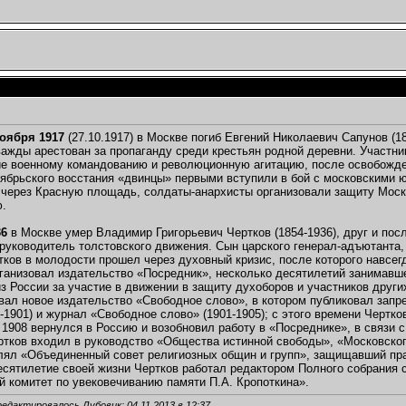
ноября 1917
(27.10.1917) в Москве погиб Евгений Николаевич Сапунов (1
ажды арестован за пропаганду среди крестьян родной деревни. Участни
е военному командованию и революционную агитацию, после освобожде
ябрьского восстания «двинцы» первыми вступили в бой с московскими
через Красную площадь, солдаты-анархисты организовали защиту Моско
ю.
36
в Москве умер Владимир Григорьевич Чертков (1854-1936), друг и посл
руководитель толстовского движения. Сын царского генерал-адъютанта
тков в молодости прошел через духовный кризис, после которого навсе
рганизовал издательство «Посредник», несколько десятилетий занимавш
з России за участие в движении в защиту духоборов и участников друг
вал новое издательство «Свободное слово», в котором публиковал запр
-1901) и журнал «Свободное слово» (1901-1905); с этого времени Чертк
 1908 вернулся в Россию и возобновил работу в «Посреднике», в связи
ртков входил в руководство «Общества истинной свободы», «Московского
лял «Объединенный совет религиозных общин и групп», защищавший прав
сятилетие своей жизни Чертков работал редактором Полного собрания с
 комитет по увековечиванию памяти П.А. Кропоткина».
редактировалось Дубовик; 04.11.2013 в
12:37
.