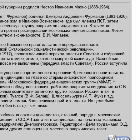
ой губернии родился Нестор Иванович Махно (1888-1934).
не г. Фурманов) родился Дмитрий Андреевич Фурманов (1891-1926),
анов жил в Иваново-Вознесенске, где был членом ПСР, затем
знесенскую группу анархистов-синдикалистов. В качестве
ами против преследований московских единомышленников. Летом
естном экс-анархисте, В.И. Чапаеве.
вшее Временное правительство и передавшее власть
икой Октябрьской социалистической революции».
0.1917), провозгласивший переход власти к Советам и избравший
реты о мире, земле, отмене смертной казни и др. Важнейшие
вовсе не выполнены (передача власти Советам). Россия вступила
 и упорное сопротивление сторонники Временного правительства
яд «двинцев» во главе со старым анархистом прапорщиком
тель «Московской федерации анархических групп» (МФАГ) Н.
печил победу восставших, работали анархисты-синдикалисты С.В.
ные комитеты и во многих других городах России, в т.ч. в
ов), Туапсе (В.Ф. Белаш), Шлиссельбурге (И.П. Жук) и т.д.
ланием помочь большевикам прийти к власти. Их цели были
бря (ст.ст.) – см. ниже.
рабочих анархо-синдикалистов, ставший, наряду с московским
жения в СССР. Газета изготавливалась на печатных машинках
редприятиях Днепропетровска. Редактором «Дела труда» был О.Д.
нием других полноценных массовых анархических газет.