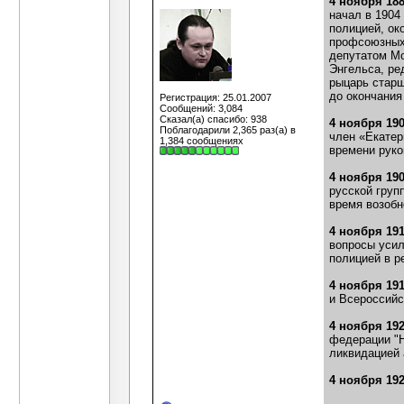
4 ноября 18
начал в 1904
полицией, ок
профсоюзных 
депутатом Мо
Энгельса, ре
рыцарь старш
до окончания
Регистрация: 25.01.2007
Сообщений: 3,084
Сказал(а) спасибо: 938
4 ноября 19
Поблагодарили 2,365 раз(а) в
член «Екатер
1,384 сообщениях
времени руко
4 ноября 19
русской груп
время возобн
4 ноября 19
вопросы усил
полицией в р
4 ноября 19
и Всероссийс
4 ноября 19
федерации "Н
ликвидацией
4 ноября 19