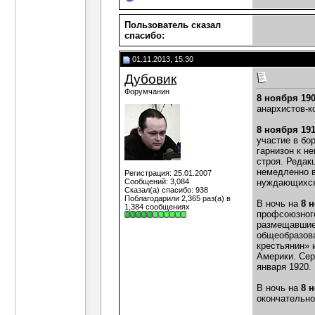
Пользователь сказал
cпасибо:
01.11.2013, 15:30
Дубовик
Форумчанин
8 ноября 19
анархистов-к
8 ноября 19
участие в бо
гарнизон к н
строя. Редак
немедленно в
Регистрация: 25.01.2007
Сообщений: 3,084
нуждающихся,
Сказал(а) спасибо: 938
Поблагодарили 2,365 раз(а) в
В ночь на
8 
1,384 сообщениях
профсоюзного
размещавшиес
общеобразова
крестьянин» 
Америки. Сер
января 1920.
В ночь на
8 
окончательно