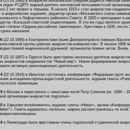
85
(23.10.1885) в Бобруйске Могилевской губернии родился Николай Ива
 в рядах РСДРП, видный деятель московской большевистской организац
оло 2 лет провел в тюрьмах. В начале 1910-х стал анархистом-синдикал
и анархических изданиях, редактор органа «Московского союза химиков
сковского и Лефортовского районного Совета. В 1920-х преподавал в р
дактор «Большой советской энциклопедии». В эти же годы являлся одни
ей степени «Ордена российских тамплиеров». Арестован в 1930, после 
 срока наказания.
06
(22.10.1906) в Екатеринославе (ныне Днепропетровск) повешен Василий
инославской группы рабочих анархистов-коммунистов». В начале 1906 б
водил боевой анархической дружиной, организатор боевых актов. Вновь 
07
(22.10.1907) в Одессе было арестовано несколько десятков анархисто
пы анархистов-синдикалистов “Новый мир”». Новое формирование анарх
овило активную революционную деятельность.
14
(22.10.1914) в Иркутске состоялась конференция «Федерации групп 
ения агитационно-пропагандистской деятельности, издания газеты «Раб
езультате провокации.
19
в Москве в перестрелке с чекистами погиб Петр Соболев (ок. 1894 – 1
кой организации анархистов подполья».
20
в Харькове возобновилось издание газеты «Набат», органа «Конфедер
абат"». Газета издавалась легально, широко распространялась по всей 
 анархо-махновщины.
24
в Ленинграде были арестованы члены подпольной студенческой анархи