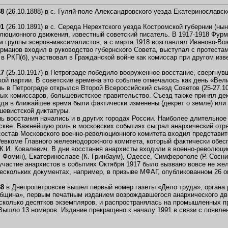
88
(26.10.1888) в с. Гуляй-поле Александровского уезда Екатеринославск
91
(26.10.1891) в с. Середа Нерехтского уезда Костромской губернии (ны
люционного движения, известный советский писатель. В 1917-1918 Фурм
м группы эсеров-максималистов, а с марта 1918 возглавлял Иваново-Во
рманов входил в руководство губернского Совета, выступал с протест
 в РКП(б), участвовал в Гражданской войне как комиссар при другом изв
17
(25.10.1917) в Петрограде победило вооруженное восстание, свергну
ой партии. В советские времена это событие отмечалось как день «Вел
нь в Петрограде открылся Второй Всероссийский съезд Советов (25-27.1
ых комиссаров, большевистское правительство. Съезд также принял дек
да в ближайшее время были фактически изменены (декрет о земле) или 
шевистской диктатуры.
нь восстания начались и в других городах России. Наиболее длительное
скве. Важнейшую роль в московских событиях сыграл анархический отр
состав Московского военно-революционного комитета входил представи
Ревкоме Главного железнодорожного комитета, который фактически обес
К.И. Ковалевич. В дни восстания анархисты входили в военно-революцион
. Фомин), Екатеринославе (К. Гринбаум), Одессе, Симферополе (Р. Сосник
участие анархистов в событиях Октября 1917 было вызвано вовсе не же
ескольких документах, например, в призыве МФАГ, опубликованном 26 октя
88
в Днепропетровске вышел первый номер газеты «Дело труда», органа 
щина», первым печатным изданием возрождавшегося анархического дви
сколько десятков экземпляров, и распространялась на промышленных п
Вышло 13 номеров. Издание прекращено к началу 1991 в связи с появле