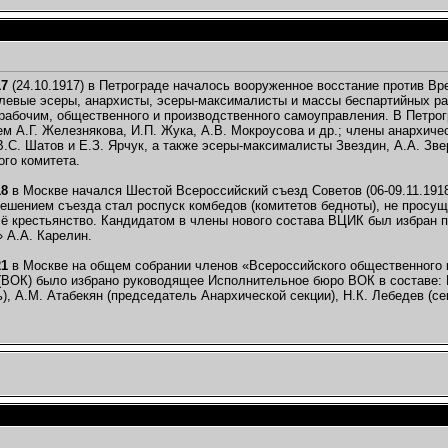
17
(24.10.1917) в Петрограде началось вооруженное восстание против Вр
левые эсеры, анархисты, эсеры-максималисты и массы беспартийных ра
рабочим, общественного и производственного самоуправления. В Петрог
м А.Г. Железнякова, И.П. Жука, А.В. Мокроусова и др.; члены анархичес
В.С. Шатов и Е.З. Ярчук, а также эсеры-максималисты Звездин, А.А. Зве
го комитета.
18
в Москве начался Шестой Всероссийский съезд Советов (06-09.11.1918
шением съезда стал роспуск комбедов (комитетов бедноты), не просуще
сё крестьянство. Кандидатом в члены нового состава ВЦИК был избран 
 А.А. Карелин.
21
в Москве на общем собрании членов «Всероссийского общественного 
(ВОК) было избрано руководящее Исполнительное бюро ВОК в составе: В.
), А.М. Атабекян (председатель Анархической секции), Н.К. Лебедев (сек