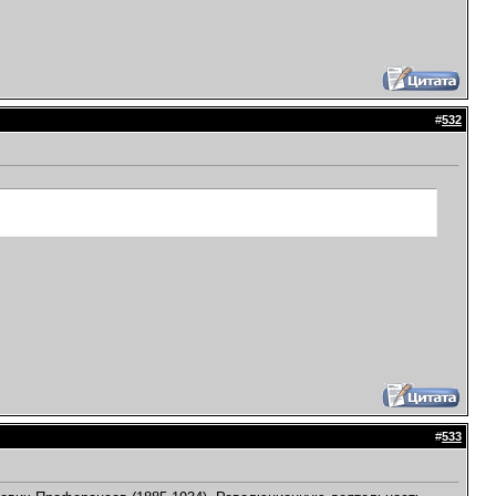
#
532
#
533