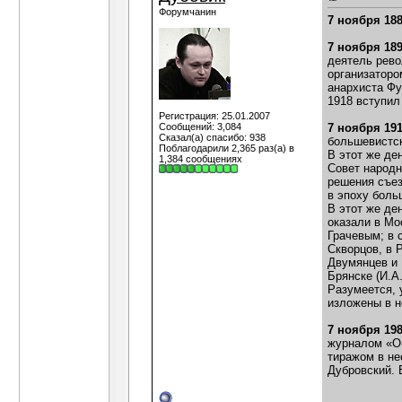
Форумчанин
7 ноября 18
7 ноября 18
деятель рево
организаторо
анархиста Фу
1918 вступил
Регистрация: 25.01.2007
Сообщений: 3,084
7 ноября 19
Сказал(а) спасибо: 938
большевистск
Поблагодарили 2,365 раз(а) в
В этот же де
1,384 сообщениях
Совет народн
решения съез
в эпоху боль
В этот же де
оказали в Мо
Грачевым; в 
Скворцов, в 
Двумянцев и 
Брянске (И.А
Разумеется, 
изложены в н
7 ноября 19
журналом «Об
тиражом в не
Дубровский. 