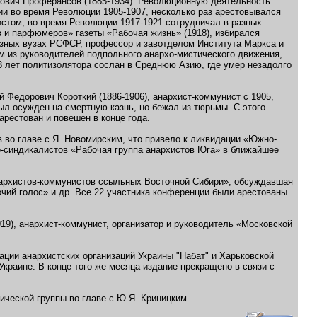
нович Проферансов (1885-1934). Революционную деятельность
ии во время Революции 1905-1907, несколько раз арестовывался
истом, во время Революции 1917-1921 сотрудничал в разных
 и парфюмеров» газеты «Рабочая жизнь» (1918), избирался
азных вузах РСФСР, профессор и завотделом Института Маркса и
м из руководителей подпольного анархо-мистического движения,
3 лет политизолятора сослан в Среднюю Азию, где умер незадолго
 Федорович Короткий (1886-1906), анархист-коммунист с 1905,
ыл осужден на смертную казнь, но бежал из тюрьмы. С этого
арестован и повешен в конце года.
в во главе с Я. Новомирским, что привело к ликвидации «Южно-
о-синдикалистов «Рабочая группа анархистов Юга» в ближайшее
анархистов-коммунистов ссыльных Восточной Сибири», обсуждавшая
очий голос» и др. Все 22 участника конференции были арестованы
919), анархист-коммунист, организатор и руководитель «Московской
ации анархистских организаций Украины "Набат" и Харьковской
Украине. В конце того же месяца издание прекращено в связи с
ческой группы во главе с Ю.Я. Криницким.