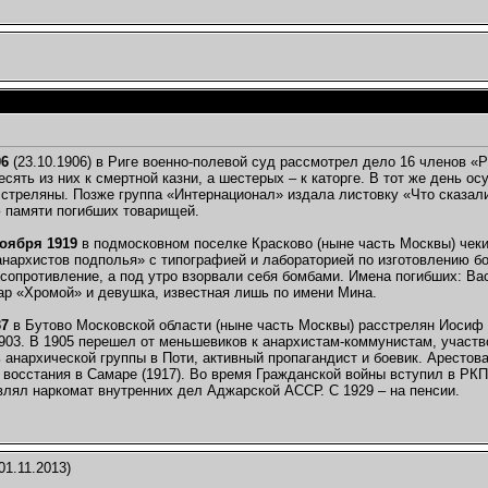
06
(23.10.1906) в Риге военно-полевой суд рассмотрел дело 16 членов «
есять из них к смертной казни, а шестерых – к каторге. В тот же день 
сстреляны. Позже группа «Интернационал» издала листовку «Что сказал
 памяти погибших товарищей.
ноября 1919
в подмосковном поселке Красково (ныне часть Москвы) чеки
анархистов подполья» с типографией и лабораторией по изготовлению б
сопротивление, а под утро взорвали себя бомбами. Имена погибших: Вас
ар «Хромой» и девушка, известная лишь по имени Мина.
37
в Бутово Московской области (ныне часть Москвы) расстрелян Иосиф Г
903. В 1905 перешел от меньшевиков к анархистам-коммунистам, участв
 анархической группы в Поти, активный пропагандист и боевик. Арестов
 восстания в Самаре (1917). Во время Гражданской войны вступил в РК
влял наркомат внутренних дел Аджарской АССР. С 1929 – на пенсии.
01.11.2013)