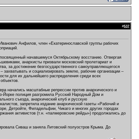
#
537
й Иванович Анфилов, член «Екатеринославской группы рабочих
оприаций.
, посвященный начавшемуся Октябрьскому восстанию. Отвергая
ьшевиками, анархисты призвали московский пролетариат и
тва, за достижение безгосударственного самоуправляющегося
 – захватывать и социализировать землю, рабочие организации –
мости для их дальнейшего распределения среди всех
объектов.
ра начались масштабные репрессии против анархического и
ю-Йорке полиция разгромила Русский Народный Дом и
льного съезда, анархический клуб и русскую
калистов, запретила издание анархической газеты «Рабочий и
оре, Детройте, Филадельфии, Чикаго и многих других городах
ржания активистов (т.н. «палмеровские рейды») продолжались до
ровала Сиваш и заняла Литовский полуостров Крыма. До