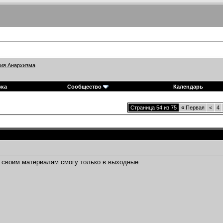
ия Анархизма
вка
Сообщество
Календарь
Страница 54 из 75
«
Первая
<
4
 своим материалам смогу только в выходные.