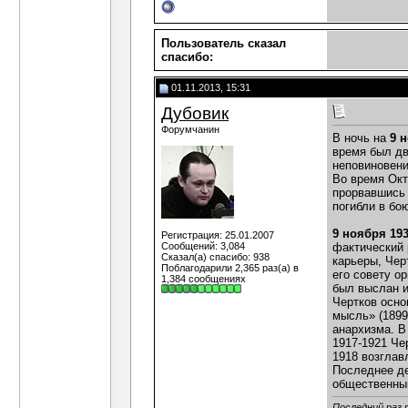
Пользователь сказал
cпасибо:
01.11.2013, 15:31
Дубовик
Форумчанин
В ночь на
9 
время был дв
неповиновени
Во время Окт
прорвавшись 
погибли в бо
9 ноября 19
Регистрация: 25.01.2007
Сообщений: 3,084
фактический 
Сказал(а) спасибо: 938
карьеры, Чер
Поблагодарили 2,365 раз(а) в
его совету о
1,384 сообщениях
был выслан и
Чертков осно
мысль» (1899
анархизма. В
1917-1921 Че
1918 возглав
Последнее де
общественный
Последний раз 