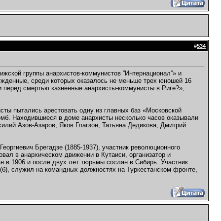
#
534
Рижской группы анархистов-коммунистов ”Интернационал”» и
осужденные, среди которых оказалось не меньше трех юношей 16
и перед смертью казненные анархисты-коммунисты в Риге?»,
сты пытались арестовать одну из главных баз «Московской
омб. Находившиеся в доме анархисты несколько часов оказывали
илий Азов-Азаров, Яков Глагзон, Татьяна Дедикова, Дмитрий
еоргиевич Брегадзе (1885-1937), участник революционного
овал в анархическом движении в Кутаиси, организатор и
ан в 1906 и после двух лет тюрьмы сослан в Сибирь. Участник
П(б), служил на командных должностях на Туркестанском фронте,