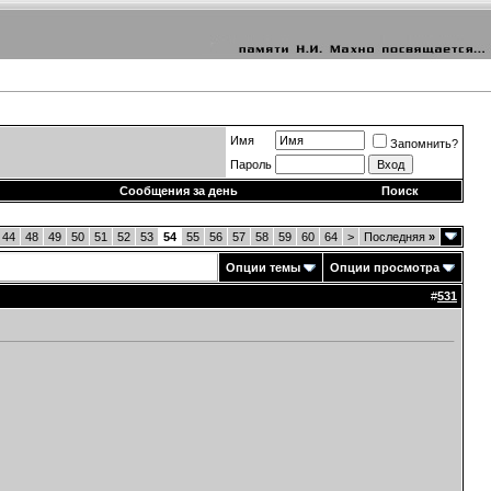
Имя
Запомнить?
Пароль
Сообщения за день
Поиск
44
48
49
50
51
52
53
54
55
56
57
58
59
60
64
>
Последняя
»
Опции темы
Опции просмотра
#
531