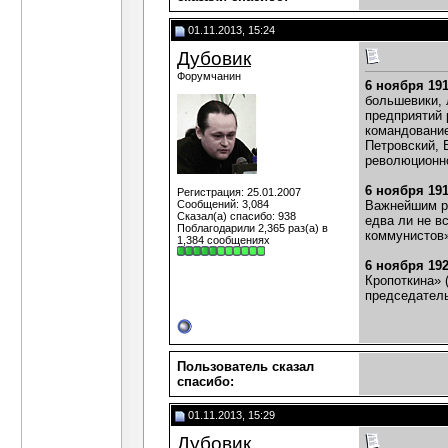
01.11.2013, 15:24
Дубовик
Форумчанин
6 ноября 19
большевики, 
предприятий 
командование
Петровский, 
революционно
6 ноября 19
Регистрация: 25.01.2007
Сообщений: 3,084
Важнейшим ре
Сказал(а) спасибо: 938
едва ли не в
Поблагодарили 2,365 раз(а) в
коммунистов»
1,384 сообщениях
6 ноября 19
Кропоткина» 
председатель
Пользователь сказал
cпасибо:
01.11.2013, 15:29
Дубовик