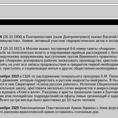
06
(26.10.1906) в Екатеринославе (ныне Днепропетровск) казнен Васили
оммунистов», боевик, активный участник террористических актов и экспр
17
(26.10.1917) в Москве вышел экстренный 8-й номер газеты «Анархия»
рьбе за политическую власть и подчеркивая идейные расхождения с бол
емедленному вооруженному выступлению против Временного правительс
ция «Анархии» агитировала рабочих захватывать производство, крестьян
зять на учет все запасы продовольствия и предметов первой необходи
 приступить к социализации жилья и других общественно-необходимых 
ноября 1919
в США по распоряжению генерального прокурора А.М. Палме
 движения, которым подверглись и русские анархисты-эмигранты. В Нь
я в нем Секретариат «Союза русских рабочих», Исполком Общеколониа
тельную школу, арестовала несколько сотен анархистов и анархо-синди
и журнала «Хлеб и воля». Разгромы и аресты произошли также в Балтим
ии атак полицейских подразделений на офисы левых организаций и заде
 Всего за три месяца было арестовано до 10 тысяч человек.
ноября 1920
Революционная Повстанческая Армия Украины с боем форси
го разгрома врангелевской армии оставались считанные дни.