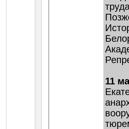
труда
Позж
Исто
Бело
Акад
Репр
11 м
Екат
анар
воору
тюре