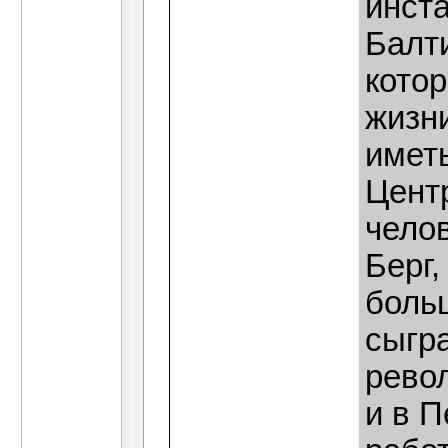
инст
Балт
котор
жизн
имет
Цент
челов
Берг
боль
сыгр
рево
и в П