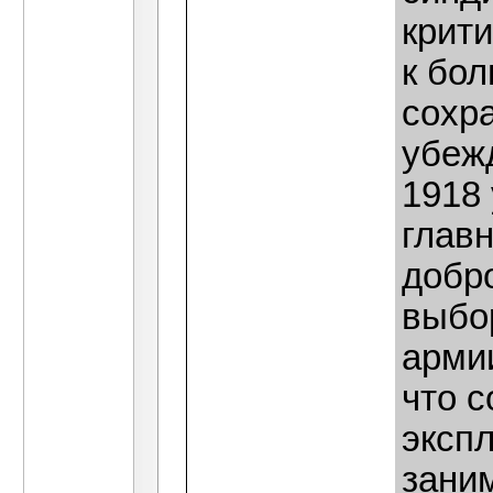
крити
к бо
сохр
убежд
1918
глав
добр
выбо
армии
что с
экспл
зани