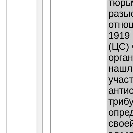
тюрь
разы
отно
1919
(ЦС)
орга
нашл
учас
антис
триб
опре
своей