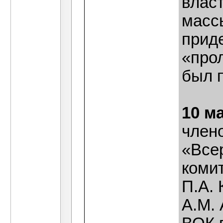
власт
масс
прид
«про
был п
10 м
член
«Все
коми
П.А. 
А.М.