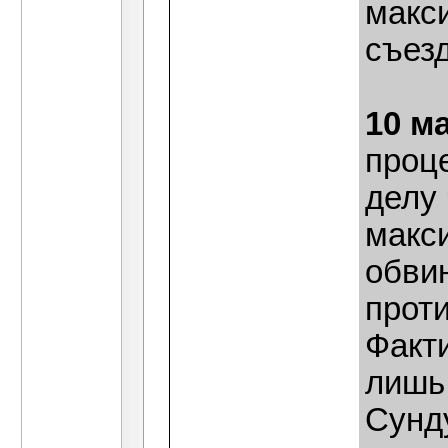
макс
съез
10 м
проц
делу
макс
обви
прот
Факт
лишь
Сунд