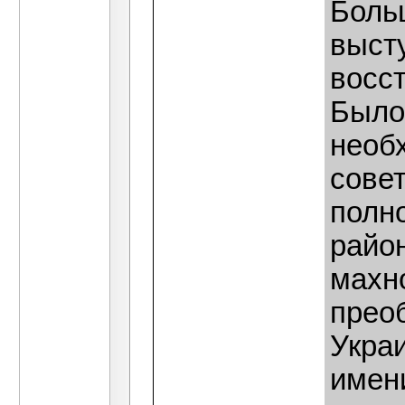
Боль
выст
восст
Было
необ
сове
полн
райо
махн
прео
Укра
имен