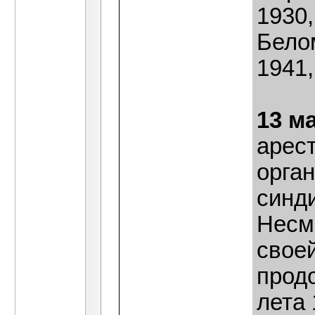
1930,
Бело
1941,
13 м
арес
орга
синд
Несм
своей
прод
лета 