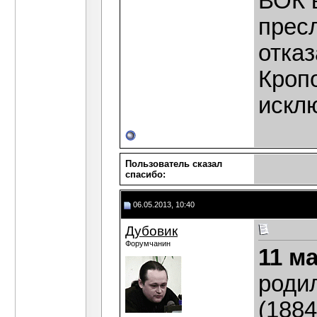
ВОК в
прес
отка
Кроп
искл
Пользователь сказал
cпасибо:
06.05.2013, 10:40
Дубовик
Форумчанин
11 м
роди
(1884