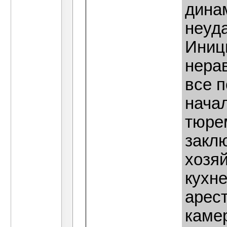
дина
неуда
Иниц
нера
все п
нача
тюре
закл
хозя
кухне
арес
каме