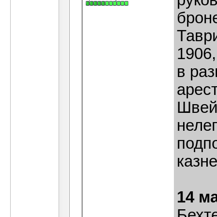
руко
брон
Тавр
1906,
в ра
арес
Швей
неле
подп
казне
14 м
Бехт