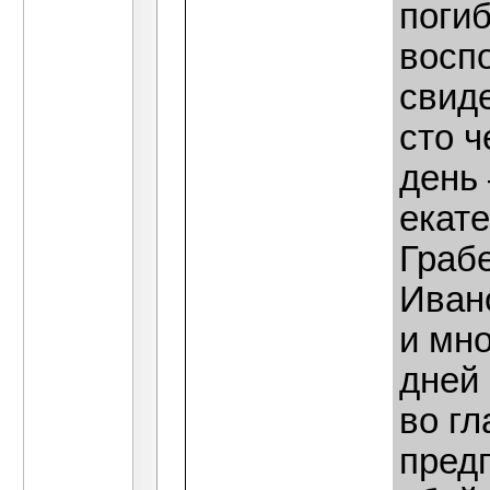
погиб
восп
свид
сто ч
день 
екат
Граб
Иван
и мно
дней
во гл
пред