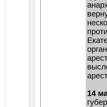
анар
верн
неско
проти
Екат
орга
арес
высл
арест
14 м
губер