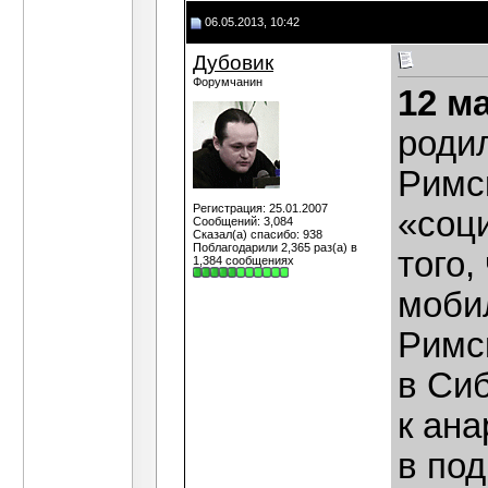
06.05.2013, 10:42
Дубовик
Форумчанин
12 м
роди
Римск
Регистрация: 25.01.2007
«соц
Сообщений: 3,084
Сказал(а) спасибо: 938
Поблагодарили 2,365 раз(а) в
того,
1,384 сообщениях
моби
Римс
в Сиб
к ан
в по