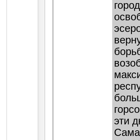
горо
осво
эсер
верн
борь
возо
макс
респу
боль
горсо
эти д
Сама