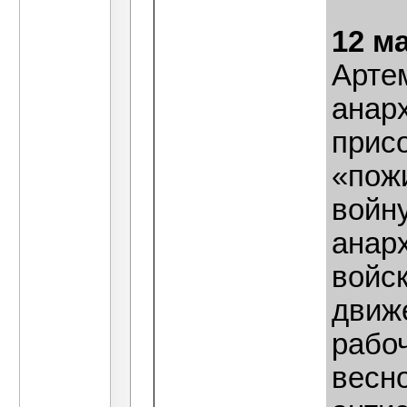
12 м
Арте
анар
прис
«пож
войн
анарх
войск
движ
рабо
весн