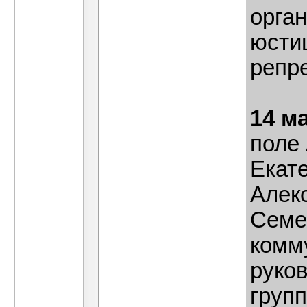
орга
юстиц
репре
14 м
поле
Екат
Алек
Семен
комму
руко
груп