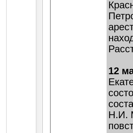
Крас
Петр
арес
нахо
Расст
12 м
Екат
сост
сост
Н.И.
повс