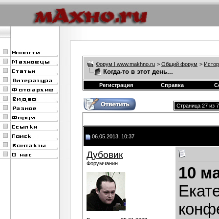
Форум | www.makhno.ru
>
Общий форум
>
Истор
Когда-то в этот день...
Регистрация
Справка
С
Страница 27 из 
06.05.2013, 10:37
Дубовик
Форумчанин
10 м
Екат
конф