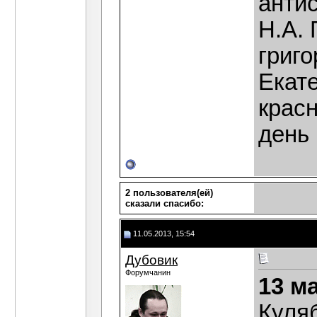
анти
Н.А. 
григ
Екат
красн
день 
2 пользователя(ей)
сказали cпасибо:
11.05.2013, 15:54
Дубовик
Форумчанин
13 м
Куля