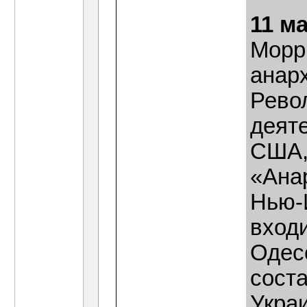
11 м
Морри
анарх
Рево
деят
США,
«Анар
Нью-Й
входи
Одес
соста
Украи