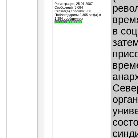
Регистрация: 25.01.2007
рево
Сообщений: 3,084
Сказал(а) спасибо: 938
Поблагодарили 2,365 раз(а) в
врем
1,384 сообщениях
в со
зате
присо
врем
анар
Север
орга
униве
сост
синд