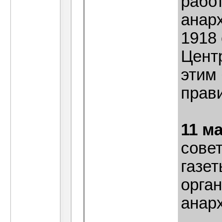
рабо
анар
1918
Центр
этим
прав
11 м
совет
газе
орга
анарх