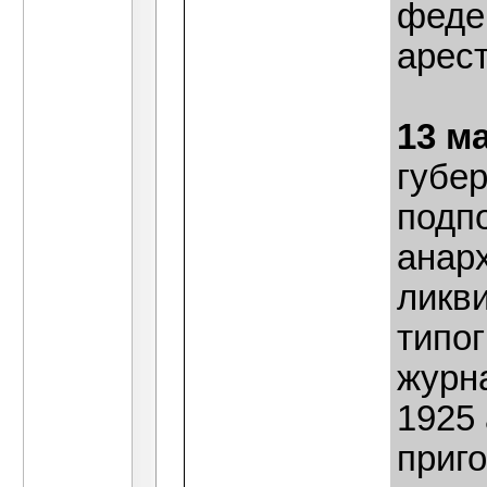
феде
арест
13 м
губе
подп
анар
ликв
типог
журн
1925
приг