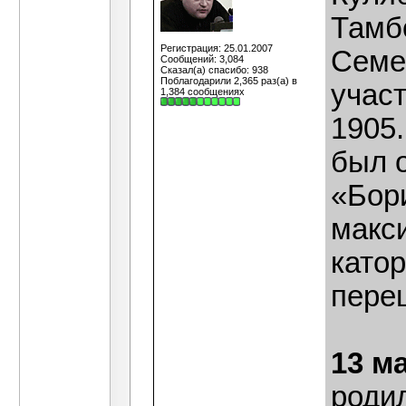
Тамб
Регистрация: 25.01.2007
Семе
Сообщений: 3,084
Сказал(а) спасибо: 938
Поблагодарили 2,365 раз(а) в
учас
1,384 сообщениях
1905
был 
«Бор
макс
катор
переш
13 м
роди