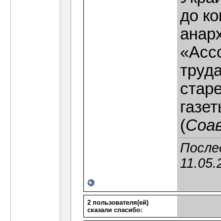
до ко
анар
«Асс
труд
стар
газет
(
Соав
После
11.05.
2 пользователя(ей)
сказали cпасибо: