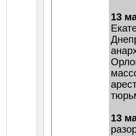
13 м
Екат
Днеп
анар
Орло
масс
арес
тюрь
13 м
разо