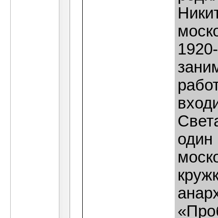
Никит
моск
1920
зани
работ
вход
Свет
один
моск
кружк
анар
«Про