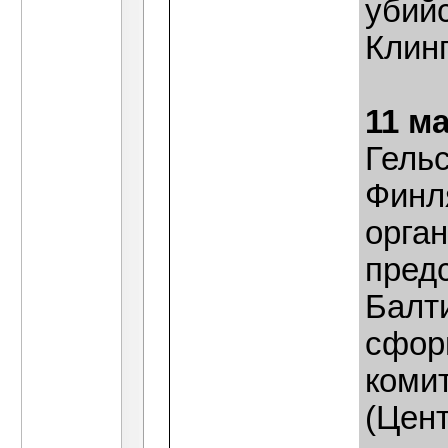
убийс
Клинг
11 м
Гель
Финл
орга
пред
Балти
сфор
коми
(Цен