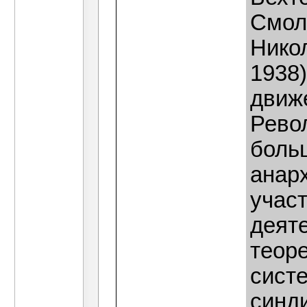
Смол
Нико
1938)
движ
Рево
боль
анар
учас
деяте
теор
сист
синди