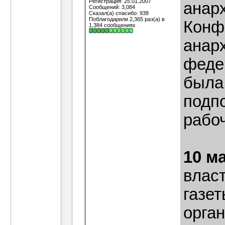
Регистрация: 25.01.2007
анар
Сообщений: 3,084
Сказал(а) спасибо: 938
Поблагодарили 2,365 раз(а) в
Конф
1,384 сообщениях
анар
феде
была
подп
рабоч
10 м
влас
газе
орга