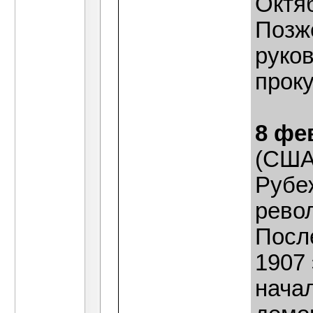
Октяб
Позже
руко
прок
8 фе
(США
Рубеж
рево
Посл
1907
начал