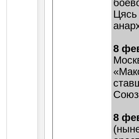
боев
Цясь 
анар
8 фе
Моск
«Макс
став
Союз
8 фе
(нын