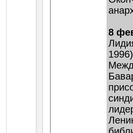
анарх
8 фе
Лиди
1996)
Межд
Бава
прис
синд
лиде
Лени
библи