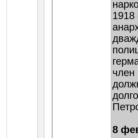
нарк
1918 
анар
дваж
полиц
герма
член
долж
долг
Петро
8 фе