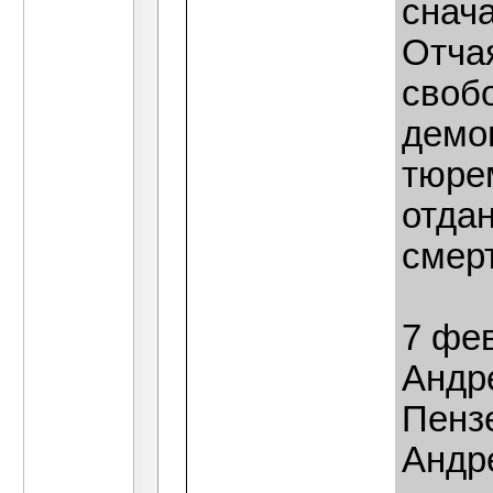
снача
Отча
своб
демо
тюре
отдан
смерт
7 фев
Андр
Пенз
Андр