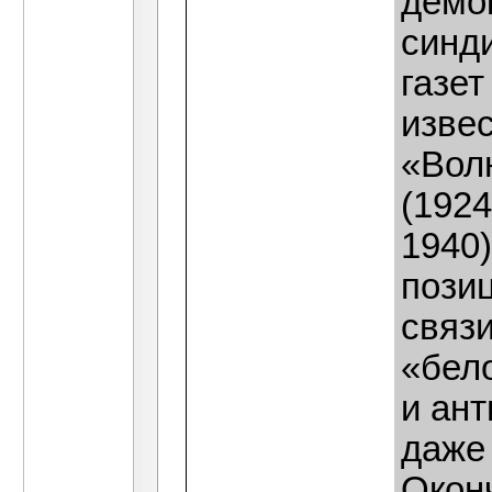
демо
синд
газе
извес
«Волн
(192
1940)
позиц
связи
«бел
и ан
даже
Окон