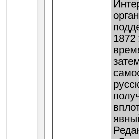
Инте
орга
подд
1872
врем
зате
само
русск
полу
впло
явны
Редак