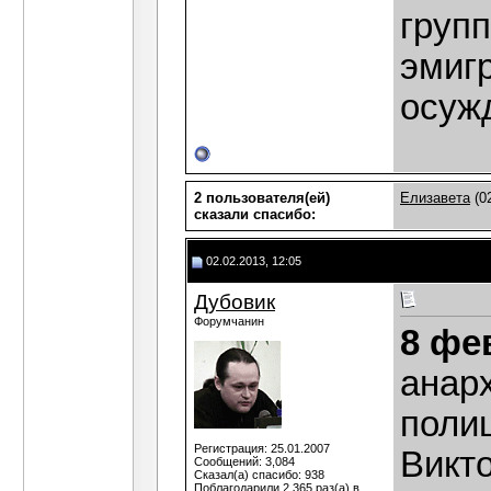
групп
эмиг
осужд
2 пользователя(ей)
Елизавета
(02
сказали cпасибо:
02.02.2013, 12:05
Дубовик
Форумчанин
8 фе
анар
поли
Регистрация: 25.01.2007
Викт
Сообщений: 3,084
Сказал(а) спасибо: 938
Поблагодарили 2,365 раз(а) в