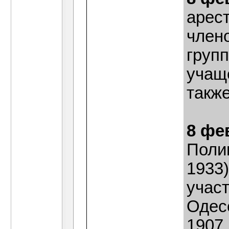
арес
член
груп
учащ
такж
8 фе
Поли
1933)
учас
Одес
1907 