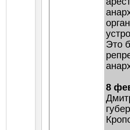
арес
анар
орга
устро
Это 
репр
анар
8 фе
Дмит
губе
Кропо