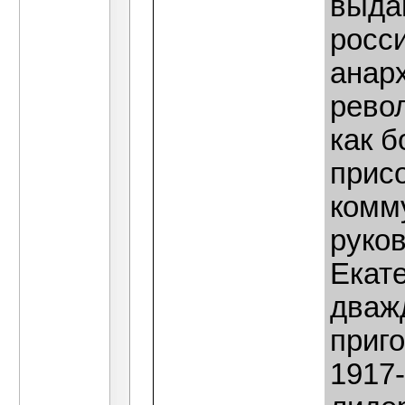
выда
росс
анар
рево
как 
прис
комм
руков
Екат
дваж
приго
1917