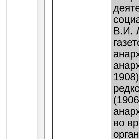
деяте
социа
В.И.
газет
анар
анарх
1908)
редк
(1906
анар
во в
орган