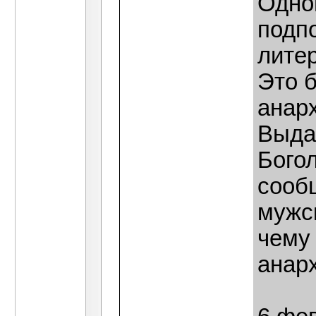
Одно
подп
лите
Это 
анарх
Выда
Бого
сооб
мужск
чему 
анарх