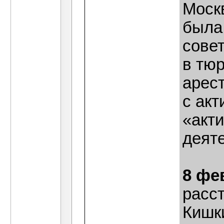
Москв
была
совет
в тю
арест
с ак
«акт
деят
8 фе
расс
Кишки