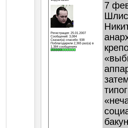
7 фев
Шлис
Ники
Регистрация: 25.01.2007
анар
Сообщений: 3,084
Сказал(а) спасибо: 938
Поблагодарили 2,365 раз(а) в
крепо
1,384 сообщениях
«выб
аппар
зате
типо
«неч
соци
бакун