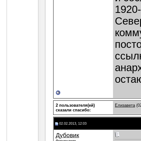
1920-
Севе
комму
пост
ссыл
анарх
оста
2 пользователя(ей)
Елизавета
(02
сказали cпасибо:
02.02.2013, 12:03
Дубовик
Форумчанин