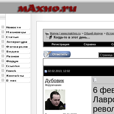
Форум | www.makhno.ru
>
Общий форум
>
Истор
Когда-то в этот день...
Регистрация
Справка
С
Страница 1
02.02.2013, 12:02
Дубовик
Форумчанин
6 фе
Лавро
рево