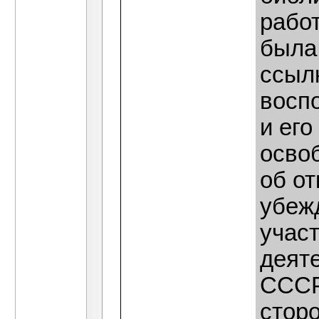
рабо
была
ссыл
восп
и его
осво
об от
убеж
участ
деяте
СССР
сторо