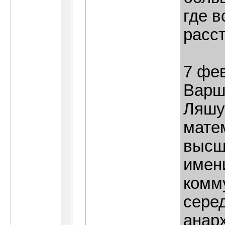
где в
расс
7 фев
Варш
Ляшук
мате
высш
имени
комму
сере
анарх