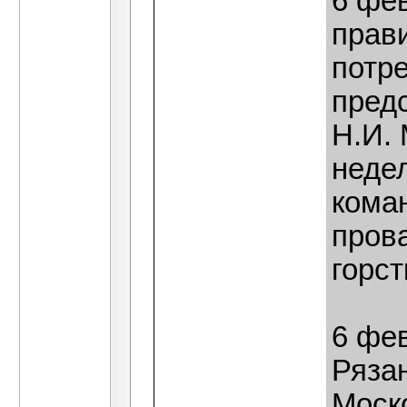
6 фев
прав
потр
предс
Н.И. 
неде
кома
пров
горст
6 фе
Ряза
Моск