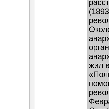
расс
(1893
рево
Окол
анар
орга
анарх
жил в
«Поли
помо
рево
Февр