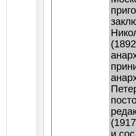
приго
заклю
Нико
(1892
анар
прин
анар
Пете
пост
реда
(1917
и сос