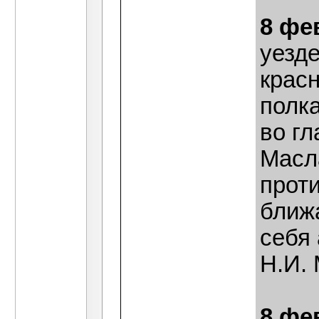
8 фе
уезд
крас
полка
во гл
Масл
проти
ближ
себя
Н.И. 
8 фе