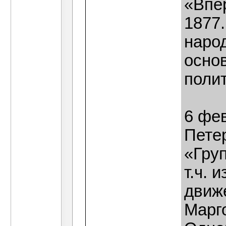
«Впе
1877.
наро
осно
поли
6 фев
Пете
«Гру
т.ч. 
движе
Марг