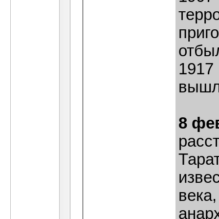
терр
приго
отбыл
1917 
вышл
8 фе
расс
Тарат
извес
века,
анар