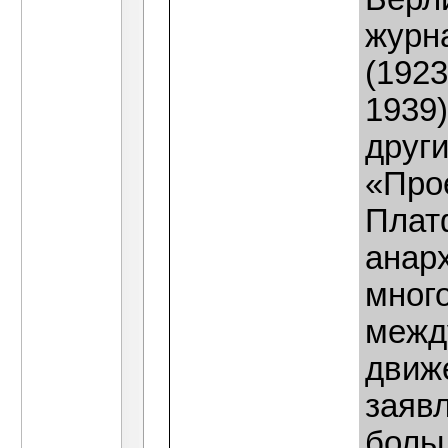
журн
(1923
1939)
друг
«Про
Плат
анар
мног
межд
движе
заяв
боль