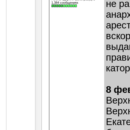
не ра
1,384 сообщениях
анар
арес
вскор
выда
прав
катор
8 фе
Верх
Верх
Екат