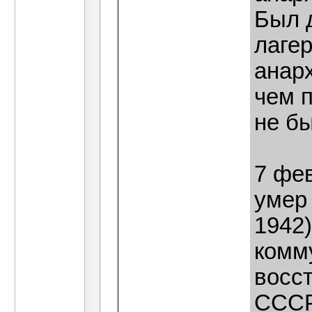
Был 
лагер
анарх
чем п
не б
7 фе
умер
1942)
комм
восст
СССР