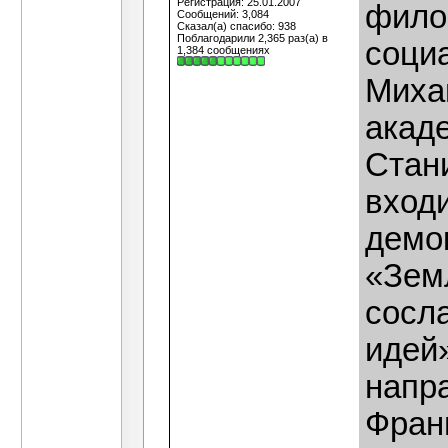
Регистрация: 25.01.2007
фило
Сообщений: 3,084
Сказал(а) спасибо: 938
Поблагодарили 2,365 раз(а) в
соци
1,384 сообщениях
Миха
акад
Стани
вход
демо
«Земл
сосл
идей»
напр
Фран