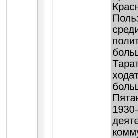
Красн
Поль
сред
полит
боль
Тара
хода
больш
Пятак
1930
деят
комм