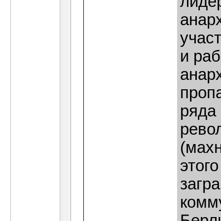
лиде
анарх
учас
и ра
анар
пропа
ряда 
рево
(махн
этог
загр
комм
Берл