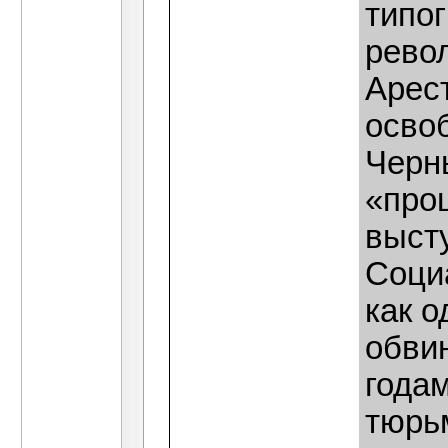
типо
рево
Арес
освоб
Черн
«проц
выст
Соци
как о
обви
годам
тюрь