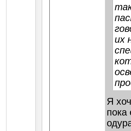
так
пас
гов
их 
спе
кот
осв
про
Я хо
пока 
одур