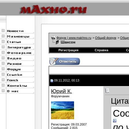
Форум | www.makhno.ru
>
Общий форум
>
Обще
Шансон
Регистрация
Справка
С
09.11.2012, 00:13
Юрий К.
Форумчанин
Цита
Со
по 
Регистрация: 09.03.2007
Сообщений: 2,815