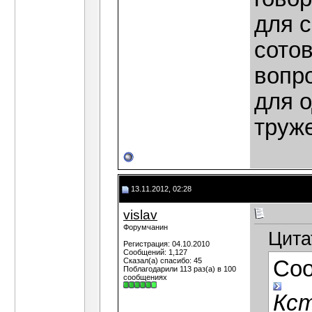
для 
сотов
вопр
для 
труж
13.11.2012, 02:28
vislav
Форумчанин
Цита
Регистрация: 04.10.2010
Сообщений: 1,127
Сказал(а) спасибо: 45
Со
Поблагодарили 113 раз(а) в 100
сообщениях
Кст