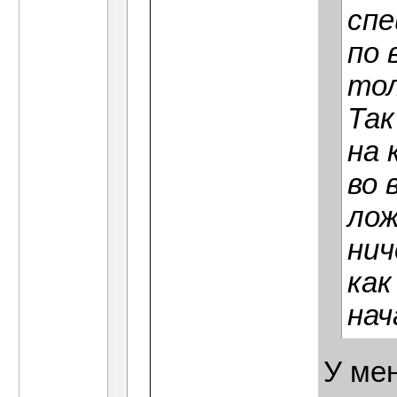
спе
по 
тол
Так
на 
во 
лож
нич
как
нач
У мен