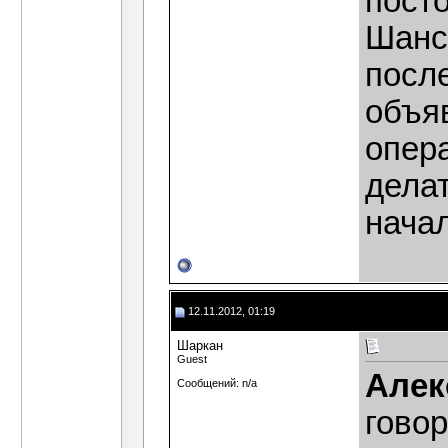
посто
Шанс
после
объяв
опер
делат
начал
12.11.2012, 01:19
Шаркан
Guest
Алек
Сообщений: n/a
говор