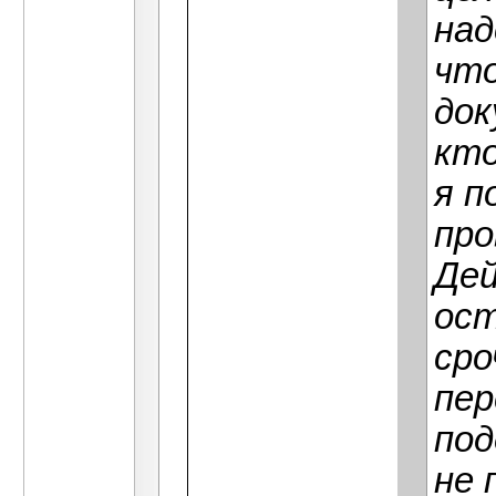
над
что
док
кто
я п
про
Дей
ост
сро
пер
под
не 