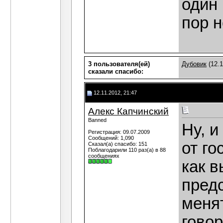
один 
пор н
3 пользователя(ей)
Дубовик
(12.1
сказали cпасибо:
12.11.2012, 21:47
Алекс Капчинский
Banned
Ну, и
Регистрация: 09.07.2009
Сообщений: 1,090
от го
Сказал(а) спасибо: 151
Поблагодарили 110 раз(а) в 88
сообщениях
как в
пред
меня
говор