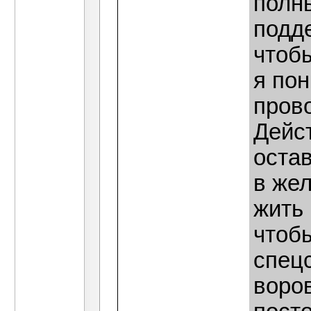
полн
подд
чтобы
я по
прово
Дейс
остав
в же
жить
чтобы
спец
воро