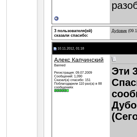
разо
3 пользователя(ей)
Дубовик
(09.1
сказали cпасибо:
10.11.2012, 01:18
Алекс Капчинский
Banned
Эти 
Регистрация: 09.07.2009
Сообщений: 1,090
Спас
Сказал(а) спасибо: 151
Поблагодарили 110 раз(а) в 88
сообщениях
сооб
Дубо
(Сег