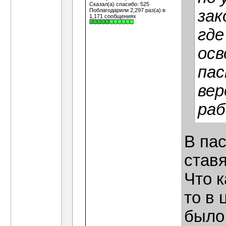
Сказал(а) спасибо: 525
Поблагодарили 2,297 раз(а) в
зак
1,171 сообщениях
где
осв
пас
вер
раб
В пас
ставя
Что к
то в 
было