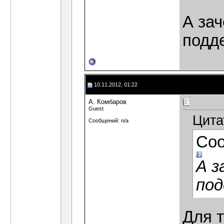
А за
подд
10.11.2012, 01:22
А. Комбаров
Guest
Цита
Сообщений: n/a
Со
А з
по
Для т