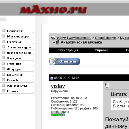
Форум | www.makhno.ru
>
Общий форум
>
Музы
Анархическая музыка
Регистрация
Справка
С
05.05.2014, 13:15
vislav
Форумчанин
Цитата:
Регистрация: 04.10.2010
Сообщений: 1,127
Сообщен
Сказал(а) спасибо: 45
Вислав. 
Поблагодарили 113 раз(а) в 100
сообщениях
Пожалуйс
данному 