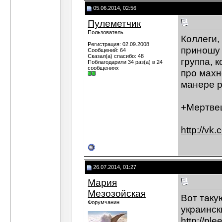
05.06.2014, 02:56
Пулеметчик
Пользователь
Коллеги,
Регистрация: 02.09.2008
приношу 
Сообщений: 64
Сказал(а) спасибо: 48
группа, 
Поблагодарили 34 раз(а) в 24
сообщениях
про махн
манере р
+Мертве
http://vk
26.07.2014, 01:27
Мария
Мезозойская
Вот таку
Форумчанин
украинск
http://pl