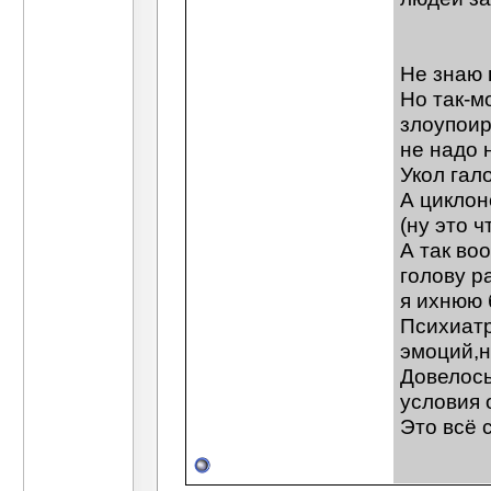
Не знаю 
Но так-м
злоупоир
не надо 
Укол гал
А циклон
(ну это ч
А так во
голову р
я ихнюю 
Психиатр
эмоций,н
Довелось
условия 
Это всё 