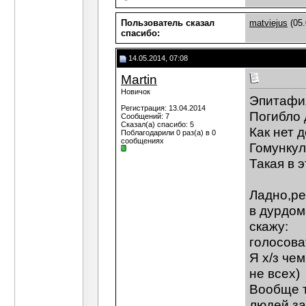
Пользователь сказал
matviejus
(05.
cпасибо:
14.05.2014, 07:08
Martin
Новичок
Эпитафи
Регистрация: 13.04.2014
Погибло 
Сообщений: 7
Сказал(а) спасибо: 5
Как нет 
Поблагодарили 0 раз(а) в 0
сообщениях
Гомункул
Такая в э
Ладно,ре
в дурдом
скажу:
голосова
Я х/з че
не всех)
Вообще т
людей за